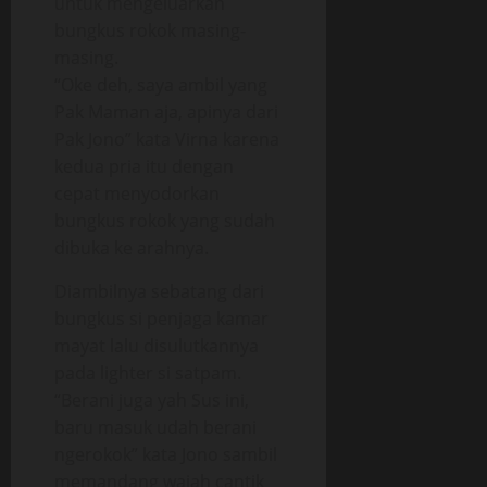
untuk mengeluarkan
bungkus rokok masing-
masing.
“Oke deh, saya ambil yang
Pak Maman aja, apinya dari
Pak Jono” kata Virna karena
kedua pria itu dengan
cepat menyodorkan
bungkus rokok yang sudah
dibuka ke arahnya.
Diambilnya sebatang dari
bungkus si penjaga kamar
mayat lalu disulutkannya
pada lighter si satpam.
“Berani juga yah Sus ini,
baru masuk udah berani
ngerokok” kata Jono sambil
memandang wajah cantik