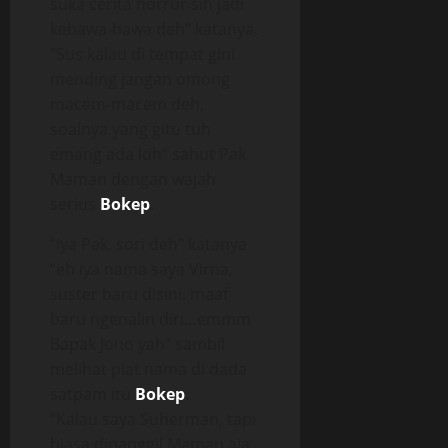
suka cerita horror sih jadi
kebawa-bawa deh” katanya.
“Sus kalau di tempat gini
mending jangan omong
macem-macem deh,
soalnya yang gitu tuh
emang ada loh” sahut Pak
Maman dengan wajah
serius
Bokep
.
“Iya Pak, sori deh” katanya
“eh iya nama saya Virna,
suster baru disini, maaf
baru ngenalin diri…emmm
Bapak Jono yah” sambil
melihat plat nama di dada
satpam itu
Bokep
.
“Kalau saya Suherman, tapi
biasa dipanggil Maman aja,