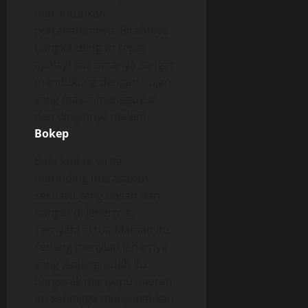
meruntuhkan
pertahanannya. Birahinya
bangkit dengan cepat
apalagi suasananya sangat
mendukung dengan hujan
yang masih mengguyur
dan dinginnya malam
Bokep
.
Bulu kuduk Virna
merinding merasakan
sesuatu yang basah dan
hangat di lehernya.
Ternyata si tua Maman itu
sedang menjilati lehernya
yang jenjang, lidah itu
bergerak menyapu daerah
itu sehingga menyebabkan