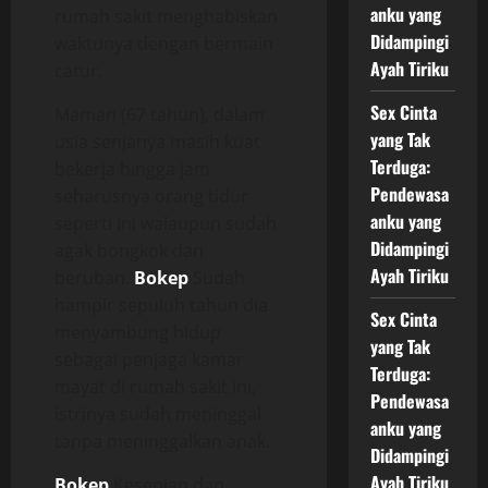
anku yang
rumah sakit menghabiskan
Didampingi
waktunya dengan bermain
Ayah Tiriku
catur.
Sex Cinta
Maman (67 tahun), dalam
yang Tak
usia senjanya masih kuat
Terduga:
bekerja hingga jam
Pendewasa
seharusnya orang tidur
anku yang
seperti ini walaupun sudah
Didampingi
agak bongkok dan
Ayah Tiriku
beruban.
Bokep
Sudah
hampir sepuluh tahun dia
Sex Cinta
menyambung hidup
yang Tak
sebagai penjaga kamar
Terduga:
mayat di rumah sakit ini,
Pendewasa
istrinya sudah meninggal
anku yang
tanpa meninggalkan anak.
Didampingi
Ayah Tiriku
Bokep
Kesepian dan