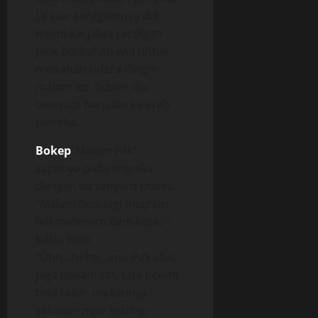
Di luar seragamnya dia
memakai jaket cardigan
pink berbahan wol untuk
menahan udara dingin
malam itu. Suster itu
ternyata berjalan ke arah
mereka.
Bokep
“Malam Pak”
sapanya pada mereka
dengan tersenyum manis.
“Malam Sus, lagi ngapain
nih malem-malem kesini”
balas Jono.
“Ohh…hehe…anu Pak abis
jaga malam sih, tapi belum
bisa tidur, makannya
sekalian mau keliling-