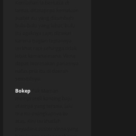
Kemudian ia berlutut di
lantai, ditatapnya kemaluan
suster itu yang ditumbuhi
bulu-bulu yang lebat, bulu
itu agaknya rajin dirawat
karena bagian tepiannya
terlihat rapi sehingga tidak
lebat kemana-mana. Virna
dapat merasakan panasnya
nafas pria itu di daerah
sensitifnya.
Bokep
Pak Maman
mempreteli kancing baju
atasnya yang tersisa, lalu
bra itu disingkapnya ke
atas. Kini terlihatlah
payudara suster Virna yang