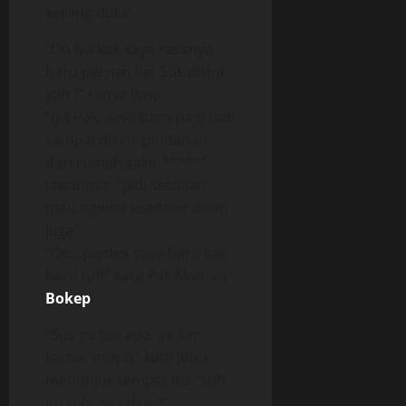
keliling dulu”
“Oh iya kok saya rasanya
baru pernah liat Sus disini
yah ?” tanya Jono.
“Iya Pak, saya baru pagi tadi
sampai disini, pindahan
dari rumah sakit *****”
jawabnya, “jadi sekalian
mau ngenal keadaan disini
juga”
“Oo…pantes saya baru liat,
baru toh” kata Pak Maman
Bokep
.
“Sus ga tau apa, ini kan
kamar mayat” kata Jono
menunjuk tempat itu, “tuh
itu tuh, ga takut ?”