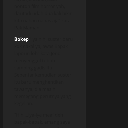
nonton film horror yah,
daritadi udah dua kali bikin
kita nahan napas aja” kata
Pak Maman.
Bokep
“Iya nih, suster baru
kok nakal ya, awas Bapak
laporin loh” kata Jono
menyenggol tubuh
samping gadis itu.
Sebentar kemudian suster
itu baru menghentikan
tawanya, dia masih
memegang perutnya yang
kegelian.
“Hihi…iya-iya maaf deh
bapak-bapak, emang saya