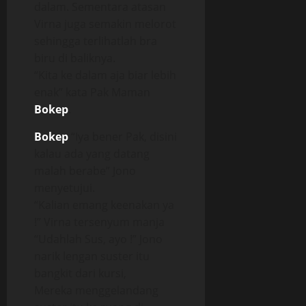
dalam. Sementara atasan
Virna juga semakin melorot
sehingga terlihatlah bra
biru di baliknya.
“Kita ke dalam aja biar lebih
enak” kata Pak Maman
Bokep
.
Bokep
“Iya bener Pak, disini
kalau ada yang datang
malah berabe” Jono
menyetujui.
“Kalian emang keenakan ya
!” Virna tersenyum manja
“Udahlah Sus, ayo !” Jono
narik lengan suster itu
bangkit dari kursi,
Mereka menggelandang