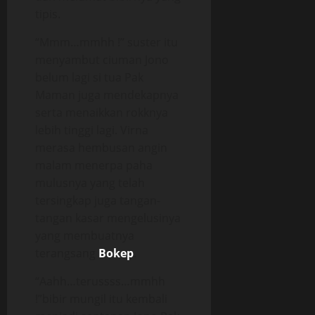
tipis.
“Mmm…mmhh !” suster itu
menyambut ciuman Jono
belum lagi si tua Pak
Maman juga mendekapnya
serta menaikkan rokknya
lebih tinggi lagi. Virna
merasa hembusan angin
malam menerpa paha
mulusnya yang telah
tersingkap juga tangan-
tangan kasar mengelusinya
yang membuatnya
terangsang
Bokep
.
“Aahh…terussss…mmhh
!”bibir mungil itu kembali