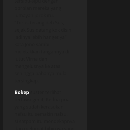
tersipu-sipu dengan
obrolan mereka yang
lumayan jorok itu.
“Terus terang deh Sus,
sejak Sus datang kok disini
jadinya lebih hanget ya”
kata Jono sambil
meletakkan tangannya di
lutut Virna dan
mengelusnya ke atas
sehingga pahanya mulai
tersingkap.
Bokep
suster terlihat
tertawa genit, Kedua pria
yang sudah kerasukan
nafsu itu semakin nafsu.
si satpam itu mendekapnya
dan melumat bibirnya yang