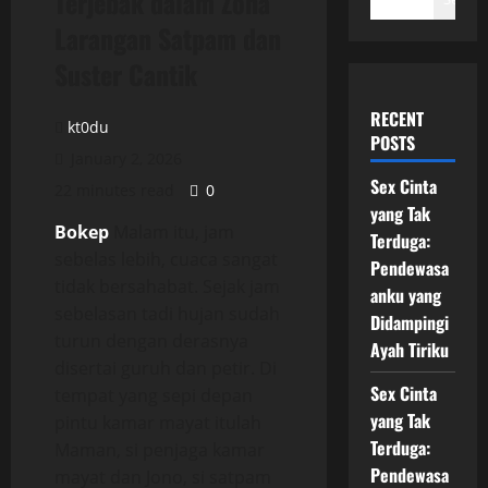
Terjebak dalam Zona
Larangan Satpam dan
Suster Cantik
RECENT
kt0du
POSTS
January 2, 2026
Sex Cinta
22 minutes read
0
yang Tak
Bokep
Malam itu, jam
Terduga:
sebelas lebih, cuaca sangat
Pendewasa
tidak bersahabat. Sejak jam
anku yang
sebelasan tadi hujan sudah
Didampingi
turun dengan derasnya
Ayah Tiriku
disertai guruh dan petir. Di
Sex Cinta
tempat yang sepi depan
yang Tak
pintu kamar mayat itulah
Terduga:
Maman, si penjaga kamar
Pendewasa
mayat dan Jono, si satpam