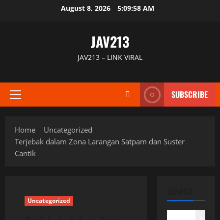
Skip
August 8, 2026
5:09:59 AM
to
content
JAV213
JAV213 – LINK VIRAL
SUBSCRIBE
Primary
Menu
Home
Uncategorized
Terjebak dalam Zona Larangan Satpam dan Suster
Cantik
SEARCH
Uncategorized
Search