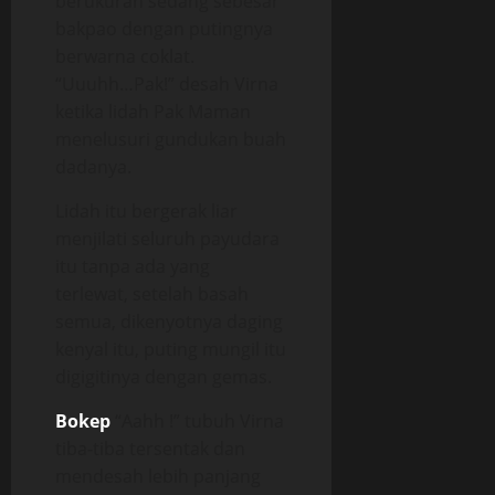
berukuran sedang sebesar
bakpao dengan putingnya
berwarna coklat.
“Uuuhh…Pak!” desah Virna
ketika lidah Pak Maman
menelusuri gundukan buah
dadanya.
Lidah itu bergerak liar
menjilati seluruh payudara
itu tanpa ada yang
terlewat, setelah basah
semua, dikenyotnya daging
kenyal itu, puting mungil itu
digigitinya dengan gemas.
Bokep
“Aahh !” tubuh Virna
tiba-tiba tersentak dan
mendesah lebih panjang