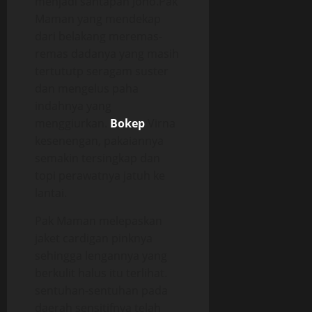
menjadi santapan Jono.Pak
Maman yang mendekap
dari belakang meremas-
remas dadanya yang masih
tertututp seragam suster
dan mengelus paha
indahnya yang
menggiurkan.
Bokep
Virna
kesenengan, pakaiannya
semakin tersingkap dan
topi perawatnya jatuh ke
lantai.
Pak Maman melepaskan
jaket cardigan pinknya
sehingga lengannya yang
berkulit halus itu terlihat.
sentuhan-sentuhan pada
daerah sensitifnya telah