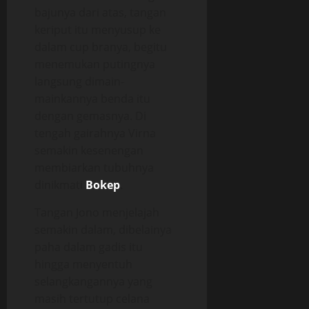
bajunya dari atas, tangan
keriput itu menyusup ke
dalam cup branya, begitu
menemukan putingnya
langsung dimain-
mainkannya benda itu
dengan gemasnya. Di
tengah gairahnya Virna
semakin kesenengan
membiarkan tubuhnya
dinikmati
Bokep
.
Tangan Jono menjelajah
semakin dalam, dibelainya
paha dalam gadis itu
hingga menyentuh
selangkangannya yang
masih tertutup celana