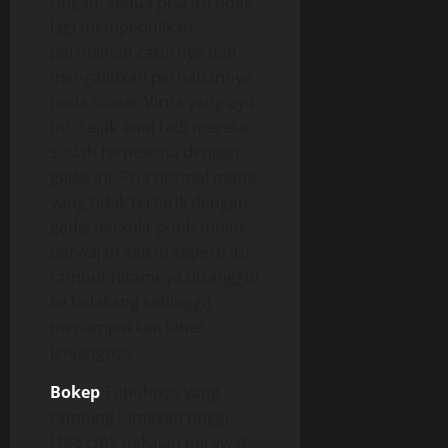
ringan, kedua pria itu tidak
lagi mempedulikan
permainan caturnya dan
mengalihkan perhatiannya
pada suster Virna yang ayu
itu. Sejak awal tadi mereka
sudah terpesona dengan
gadis ini. Pria normal mana
yang tidak tertarik dengan
gadis berkulit putih mulus
berwajah kalem seperti itu,
rambut hitamnya disanggul
ke belakang sehingga
menampakkan leher
jenjangnya.
Bokep
Tubuhnya yang
ramping lumayan tinggi
(168 cm), pakaian perawat