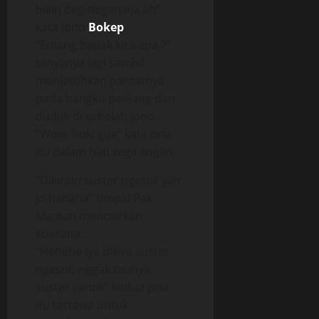
bikin deg-degan aja ah”
kata Jono
Bokep
.
“Emang bapak kira apa ?”
tanyanya lagi sambil
menjatuhkan pantatnya
pada bangku panjang dan
duduk di sebelah Jono.
“Wow, hoki gua” kata pria
itu dalam hati kegirangan.
“Dikirain suster ngesot yah
Jo hahaha” timpal Pak
Maman mencairkan
suasana.
“Hehehe iya dikira suster
ngesot, nggak taunya
suster cantik” kedua pria
itu tertawa untuk