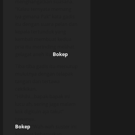
menghangatkan suasana.
“Kalau ternyata memang
iya gimana Pak” kata gadis
itu dengan suara pelan dan
kepala tertunduk yang
kembali membuat kedua
pria itu merinding melihat
gelagat aneh itu
Bokep
.
Tiba-tiba gadis itu menutup
mulutnya dengan telapak
tangan dan tertawa
cekikikan.
“Hihihi…bapak-bapak ini
lucu ah, sering jaga malam
kok digituin aja takut”
tawanya.
Bokep
“Wah-wah suster ini
kayanya kebanyakan