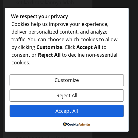
ketika dirasakannya lidah
panas Jono mulai menyapu
We respect your privacy
bibir vaginanya lalu
Cookies help us improve your experience,
menyusup masuk ke
deliver personalized content, and analyze
dalam. Virna sebenarnya
traffic. You can choose which cookies to allow
jijik melakukan hal ini
by clicking
Customize
. Click
Accept All
to
dengan tua bangka dan
consent or
Reject All
to decline non-essential
satpam bopeng ini, tapi
cookies.
rupanya libidonya
membuatnya melupakan
perasaan itu sejenak.
Customize
Mulut Pak Maman kini
Reject All
merambat ke atas
menciumi bibirnya, sambil
Accept All
tangannya tetap
menggerayangi
Powered by
payudaranya. Sementara di