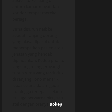
suster itu ke ruang di
antara kamar mayat dan
koridor tempat mereka
berjaga.
Virna disuruh naik ke
sebuah ranjang dorong
yang biasa dipakai untuk
menempatkan pasien atau
jenazah yang hendak
dipindahkan. Kedua pria itu
langsung menggerayangi
tubuh Virna yang terduduk
di ranjang. Jono menarik
lepas celana dalam gadis
itu hingga terlepas, celana
itu juga berwarna biru, satu
stel dengan branya
Bokep
.