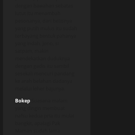
dengan bawahan sebatas
lutut itu menambah
pesonanya, dari betisnya
yang putih mulus itu sudah
terbayang bentuk pahanya
yang indah. Jono, si
satpam, makin
mendekatkan duduknya
dengan gadis itu sambil
sesekali mencuri pandang
ke arah belahan dadanya
melalui leher bajunya.
Bokep
Suasana malam
yang dingin membuat
nafsu kedua pria itu mulai
bangkit, apalagi Pak
Maman sudah lama