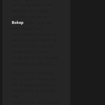
“Ah Bapak, masa suster
takut sih sama mayat”
jawabnya tersenyum,
Bokep
“lagian saya kan
udah disana juga”
Kedua orang itu bengong
dan agak kaget mendengar
kalimat terakhir, apalagi
suster muda itu diam
sesaat sambil menatap ke
arah pintu ruangan itu.
“Maksudnya sudah biasa
disana ngeliat mayat, gitu
loh” lanjutnya membuat
kedua orang itu bernafas
lega.
“Dasar si Sus, saya kira apa,