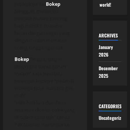
profesinya itu
Bokep
.
world!
Sungguh, malam itu
menjadi malam panjang
bagi mereka, suasana
hujan dengan angin yang
ARCHIVES
dingin mudah membuai
January
orang hingga ngantuk.
2026
Bokep
“Weleh, dingin-
dingin gini dapet giliran
December
malem” kata Jono lalu
2025
meneguk kopinya “padahal
enaknya tidur suasana gini
mah”
“Hati-hati lu, tidur disini
CATEGORIES
bisa-bisa dicolek-colek yang
di dalem sana tuh” canda
Uncategorized
Pak Maman menunjuk ke