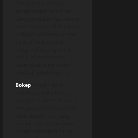
ditinggal istri dan Jono
sendiri sudah cerai lima
tahun yang lalu dan selama
ini ia memenuhi kebutuhan
biologisnya hanya dengan
pelacur-pelacur kelas
pinggir jalan yang tentu
saja kualitasnya tidak
seperseratusnya suster
muda di sebelahnya ini.
Bokep
Semakin lama
mereka semakin berani
menggoda suster muda itu
dengan guyonan-guyonan
nakal dan obrolan yang
menjurus ke porno. Virna
sendiri sepertinya hanya