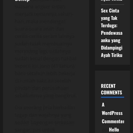
suasana angker sudah
Sex Cinta
menjadi temannya sehari-
yang Tak
hari, maka mendengar
Terduga:
suara-suara aneh dan
Pendewasa
cerita-cerita seram lainnya
anku yang
sudah tidak membuatnya
Didampingi
merinding lagi, istilahnya
Ayah Tiriku
sudah kebal dengan hal-hal
seperti itu. Jono (41 tahun),
baru setahun lebih bekerja
di rumah sakit ini setelah
RECENT
pindah dari perusahaan
COMMENTS
sebelumnya yang bangkrut.
A
Dia seorang pria berbadan
WordPress
tegap dan wajahnya yang
Commenter
sedikit bopengan terkesan
Hello
sangar, pas untuk
on