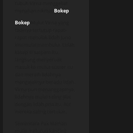
tubuh Virna menggeliat
menahan nikmat
Bokep
.
Bokep
Mulut Virna yang
tadinya tertutup rapat-
rapat menolak lidah Jono
kini mulai membuka. Lidah
kasap si satpam itu
langsung menyeruak
masuk ke mulut suster itu
dan meraih lidahnya
mengajaknya beradu lidah.
Virna pun menanggapinya,
lidahnya mulai saling jilat
dengan lidah pria itu, liur
mereka saling tertukar.
Sementara Pak Maman
mulai melucuti kancing