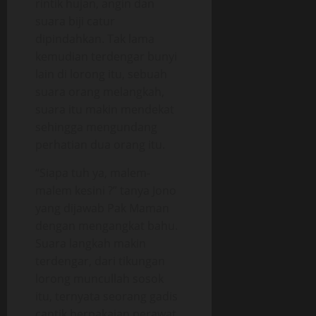
rintik hujan, angin dan
suara biji catur
dipindahkan. Tak lama
kemudian terdengar bunyi
lain di lorong itu, sebuah
suara orang melangkah,
suara itu makin mendekat
sehingga mengundang
perhatian dua orang itu.
“Siapa tuh ya, malem-
malem kesini ?” tanya Jono
yang dijawab Pak Maman
dengan mengangkat bahu.
Suara langkah makin
terdengar, dari tikungan
lorong muncullah sosok
itu, ternyata seorang gadis
cantik berpakaian perawat.