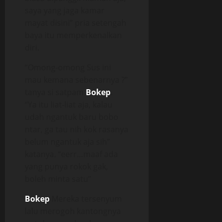
saya yang jaga kamar
mayat disini” pria setengah
baya itu memperkenalkan
diri.
“Omong-omong Sus ini
mau kemana sebenarnya ?”
tanya si satpam
Bokep
.
“Ya itu liat-liat aja, kalau
udah ngantuk baru bobo
ntar, ga tau nih kok rasanya
belum ngantuk aja sih”
katanya. “eerr…maaf ada
yang punya rokok gak,
boleh minta satu”
Bokep
Mereka tersenyum
lalu merogoh kantongnya