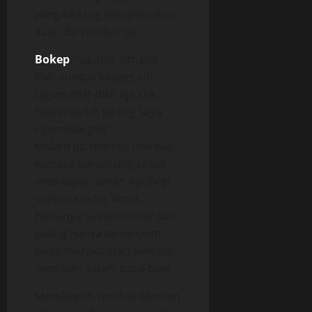
yang sedang mengepulkan
asap dari mulutnya.
Bokep
“Iya abis gimana
Pak, suntuk banget sih,
lagian dikit-dikit aja kok,
biasanya sih jarang saya
ngerokok gini”
Malam itu mereka mereka
merasa beruntung sekali
mendapat teman ngobrol
seperti suster Virna,
biasanya suster-suster lain
paling hanya tersenyum
pada mereka atau sekedar
memberi salam basa-basi.
Merekapun terlibat obrolan