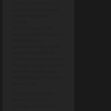
“Wah sepuluh menit lagi
jam dua belas nih” jawab
Pak Maman melihat
jamnya.
“Ya udah, lagi yuk Pak”
katanya sambil menyusun
kembali biji catur
“penasaran saya, pengen
belajar ilmunya Bapak”
Pak Maman pun menerima
tantangannya dan tak lama
kemudian mereka mulai
memusatkan pikiran pada
papan catur.
Hening sekali suasana
disana, bunyi yang
terdengar hanya bunyi