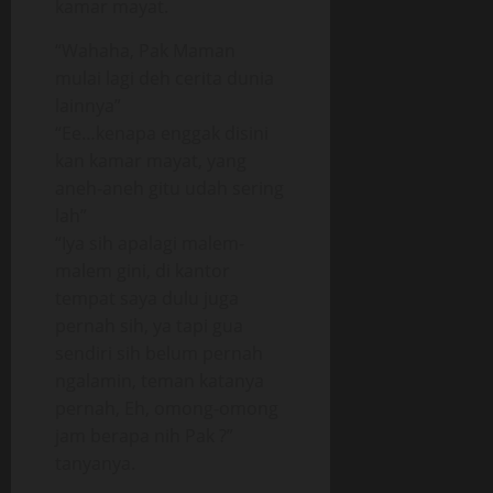
kamar mayat.
“Wahaha, Pak Maman
mulai lagi deh cerita dunia
lainnya”
“Ee…kenapa enggak disini
kan kamar mayat, yang
aneh-aneh gitu udah sering
lah”
“Iya sih apalagi malem-
malem gini, di kantor
tempat saya dulu juga
pernah sih, ya tapi gua
sendiri sih belum pernah
ngalamin, teman katanya
pernah, Eh, omong-omong
jam berapa nih Pak ?”
tanyanya.