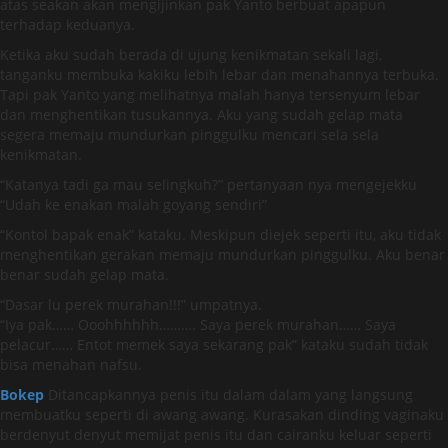
atas seakan akan mengijinkan pak Yanto berbuat apapun
terhadap keduanya.
Ketika aku sudah berada di ujung kenikmatan sekali lagi,
tanganku membuka kakiku lebih lebar dan menahannya terbuka.
Tapi pak Yanto yang melihatnya malah hanya tersenyum lebar
dan menghentikan tusukannya. Aku yang sudah gelap mata
segera memaju mundurkan pinggulku mencari sela sela
kenikmatan.
“Katanya tadi ga mau selingkuh?” pertanyaan nya mengejekku
“Udah ke enakan malah goyang sendiri”
“Kontol bapak enak” kataku. Meskipun diejek seperti itu, aku tidak
menghentikan gerakan memaju mundurkan pinggulku. Aku benar
benar sudah gelap mata.
“Dasar lu perek murahan!!!” umpatnya.
“Iya pak…… Ooohhhhhh………. Saya perek murahan…… Saya
pelacur…… Entot memek saya sekarang pak” kataku sudah tidak
bisa menahan nafsu.
Bokep
Ditancapkannya penis itu dalam dalam yang langsung
membuatku seperti di awang awang. Kurasakan dinding vaginaku
berdenyut denyut memijat penis itu dan cairanku keluar seperti