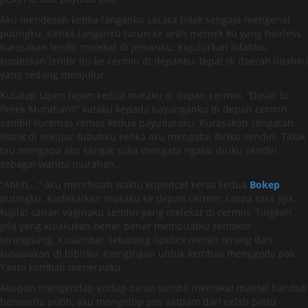
Aku mendesah ketika tanganku secara tidak sengaja mengenai
putingku. Ketika tanganku turun ke arah memek ku yang hairless,
kurasakan lendir melekat di jemariku. Kujulurkan lidahku,
kuoleskan lendir itu ke cermin di depanku, tepat di daerah lidahku
yang sedang menjulur.
Kutatap tajam tajam kedua mataku di depan cermin, “Dasar lu
Perek Murahan!!” kataku kepada bayanganku di depan cermin
sambil kuremas remas kedua payudaraku. Kurasakan sengatan
listrik di sekujur tubuhku ketika aku mengatai diriku sendiri. Tidak
tau mengapa aku sangat suka mengata ngatai diriku sendiri
sebagai wanita murahan.
”Ahhh….” aku mendesah waktu kupencet keras kedua
Bokep
putingku. Kudekatkan mukaku ke depan cermin, tanpa rasa jijik,
kujilat cairan vaginaku sendiri yang melekat di cermin. Tingkah
gila yang kulakukan benar benar membuatku semakin
terangsang. Kusambar sebatang lipstick merah terang dan
kusapukan di bibirku. Keingingan untuk kembali menggoda pak
Yanto kembali menerpaku.
Akupun mengendap endap turun sambil memakai mantel handuk
berwarna putih, aku mengintip pos satpam dari celah pintu