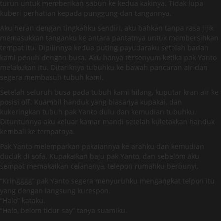
turun untuk memberikan sabun ke kedua kakinya. Tidak lupa
kuberi perhatian kepada punggung dan tangannya.
Aku heran dengan tingkahku sendiri, aku bahkan tanpa rasa jijik
memasukkan tanganku ke antara pantatnya untuk membersihkan
tempat itu. Dipilinnya kedua puting payudaraku setelah badan
kami penuh dengan busa. Aku hanya tersenyum ketika pak Yanto
melakukan itu. Ditariknya tubuhku ke bawah pancuran air dan
segera membasuh tubuh kami.
Setelah seluruh busa pada tubuh kami hilang, kuputar kran air ke
posisi off. Kuambil handuk yang biasanya kupakai, dan
kukeringkan tubuh pak Yanto dulu dan kemudian tubuhku.
Dituntunnya aku keluar kamar mandi setelah kuletakkan handuk
kembali ke tempatnya.
Pak Yanto melemparkan pakaiannya ke arahku dan kemudian
duduk di sofa. Kupakaikan baju pak Yanto, dan sebelom aku
sempat memakaikan celananya, telepon rumahku berbunyi.
“Kringggg” pak Yanto segera menyuruhku mengangkat telpon itu
yang dengan langsung kurespon.
“Halo” kataku.
“Halo, belom tidur say” tanya suamiku.