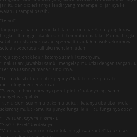
jari itu dan dioleskannya lendir yang menempel di jarinya ke
wajahku sampai bersih.
“Telan!”
Tanpa perasaan tertekan kutelan sperma pak Yanto yang terasa
lengket di tenggorokanku sambil menutup mataku. Karena lengket
sekali, aku bisa merasakan sperma itu sudah masuk seluruhnya
setelah beberapa kali aku menelan ludah.
“Peju saya enak kan?” katanya sambil tersenyum.
“Enak Tuan” jawabku sambil mengelap mulutku dengan tanganku.
“Terima kasihnya mana?” sindirnya.
“Terima kasih Tuan untuk pejunya” kataku meskipun aku
merinding mendengarnya.
“Bagus, itu baru namanya perek pinter” katanya lagi sambil
mengelus kepalaku.
“Kamu cium suamimu pake mulut itu?” katanya tiba tiba “Mulai
sekarang mulut kamu itu punya fungsi lain. Tau fungsinya apa?”
“I-iya Tuan, saya tau” kataku.
“Apa?!?! Perek” bentaknya.
“Mu-mulut saya ini untuk, untuk menghisap kontol” kataku tak
percaya dengan ucapanku.