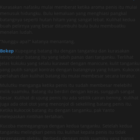
Kurasakan nafasku mulai memberat ketika aroma penis itu mulai
menusuk hidungku. Bulu kemaluan yang menghiasi pangkal
batangnya seperti hutan hitam yang sangat lebat. Kulihat kedua
buah pelirnya yang besar ditumbuhi bulu bulu membuatku
menelan ludah.
“Nunggu apa?” katanya menantang.
Bokep
Kupegang batang itu dengan tanganku dan kurasakan
temperatur batang itu yang lebih panas dari tanganku. Terlihat
jelas kukuku yang selalu kurawat dengan manicure, kulit tanganku
yang putih sangat kontras dengan batangnya yang hitam. Kukocok
perlahan dan kulihat batang itu mulai membesar secara teratur.
Mulutku menganga ketika penis itu sudah membesar melebihi
milik suamiku. Batang itu berdiri dengan keras, sungguh sangat
besar. Kulihat di ujung penis itu ada setitik cairan bening. Kulihat
juga ada otot otot yang menonjol di sekeliling batang penis itu.
Ketika kukocok batang itu dengan tanganku, pak Yanto
melepaskan rintihan tertahan.
Kucoba memegangnya dengan kedua tanganku. Setelah kedua
tanganku melingkari penis itu, kulihat kepala penis itu tidak
tergenggam olehku. Berbeda dengan milik suamiku yang hanya