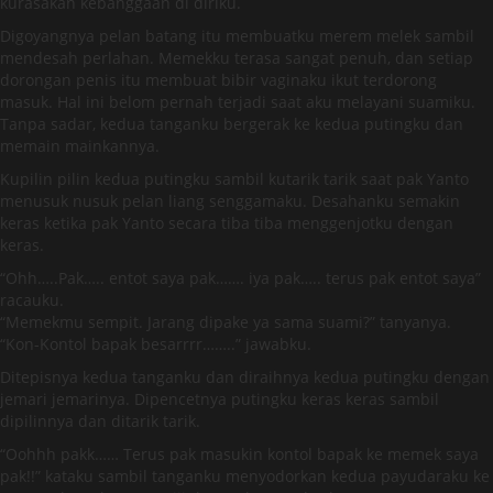
kurasakan kebanggaan di diriku.
Digoyangnya pelan batang itu membuatku merem melek sambil
mendesah perlahan. Memekku terasa sangat penuh, dan setiap
dorongan penis itu membuat bibir vaginaku ikut terdorong
masuk. Hal ini belom pernah terjadi saat aku melayani suamiku.
Tanpa sadar, kedua tanganku bergerak ke kedua putingku dan
memain mainkannya.
Kupilin pilin kedua putingku sambil kutarik tarik saat pak Yanto
menusuk nusuk pelan liang senggamaku. Desahanku semakin
keras ketika pak Yanto secara tiba tiba menggenjotku dengan
keras.
“Ohh…..Pak….. entot saya pak……. iya pak….. terus pak entot saya”
racauku.
“Memekmu sempit. Jarang dipake ya sama suami?” tanyanya.
“Kon-Kontol bapak besarrrr……..” jawabku.
Ditepisnya kedua tanganku dan diraihnya kedua putingku dengan
jemari jemarinya. Dipencetnya putingku keras keras sambil
dipilinnya dan ditarik tarik.
“Oohhh pakk…… Terus pak masukin kontol bapak ke memek saya
pak!!” kataku sambil tanganku menyodorkan kedua payudaraku ke