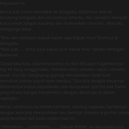
kepuasan ini.
Mulut pak Yanto mendekat ke telingaku, dijilatinya daerah
belakang telingaku dan diciuminya leherku. Aku semakin menjadi,
kuturunkan tangan kananku dan kumainkan clitorisku. Mulutku
menganga lebar.
“Mau kan melayani bapak kapan saja bapak mau?”bisiknya di
telingaku.
“Mau pak…… Entot saya kapan pun bapak mau” kataku setengah
berteriak.
Tanpa kata kata, ditariknya penis itu dan dihujam hujamkannya
lagi ke liang senggamaku. Semakin lama semakin cepat, semakin
kasar. Kursiku bergoyang goyang menandakan tidak kuat
menahan beban tubuh kami berdua. Tiba tiba dengan kasarnya
diremasnya kedua payudaraku dan kurasakan sperma pak Yanto
yang terasa hangat menyembur dengan derasnya di dalam
vaginaku.
Ketika semburan itu belom berhenti, dinding vaginaku berdenyut
dengan kencang menandakan aku kembali dilanda orgasme untuk
yang kesekian kali pada malam hari ini.
“Ohhhhhhh……hohhhhhh……… DASAR PEREK” teriaknya kencang