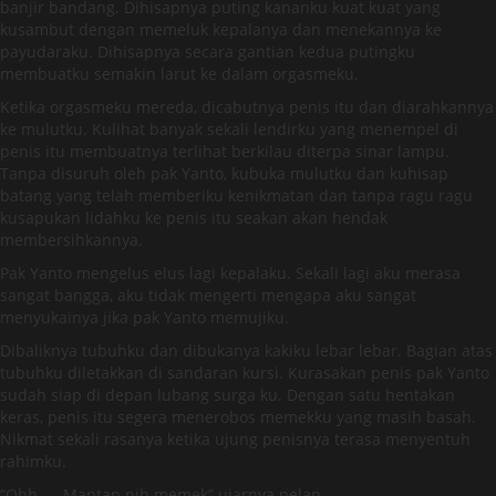
banjir bandang. Dihisapnya puting kananku kuat kuat yang
kusambut dengan memeluk kepalanya dan menekannya ke
payudaraku. Dihisapnya secara gantian kedua putingku
membuatku semakin larut ke dalam orgasmeku.
Ketika orgasmeku mereda, dicabutnya penis itu dan diarahkannya
ke mulutku. Kulihat banyak sekali lendirku yang menempel di
penis itu membuatnya terlihat berkilau diterpa sinar lampu.
Tanpa disuruh oleh pak Yanto, kubuka mulutku dan kuhisap
batang yang telah memberiku kenikmatan dan tanpa ragu ragu
kusapukan lidahku ke penis itu seakan akan hendak
membersihkannya.
Pak Yanto mengelus elus lagi kepalaku. Sekali lagi aku merasa
sangat bangga, aku tidak mengerti mengapa aku sangat
menyukainya jika pak Yanto memujiku.
Dibaliknya tubuhku dan dibukanya kakiku lebar lebar. Bagian atas
tubuhku diletakkan di sandaran kursi. Kurasakan penis pak Yanto
sudah siap di depan lubang surga ku. Dengan satu hentakan
keras, penis itu segera menerobos memekku yang masih basah.
Nikmat sekali rasanya ketika ujung penisnya terasa menyentuh
rahimku.
“Ohh….. Mantap nih memek” ujarnya pelan.