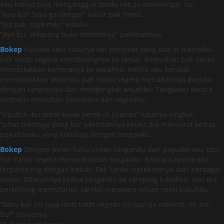
Aku hanya bisa mengangguk tanda setuju mendengar itu.
“Apa bu? Saya ga dengar” sahut pak Yanto.
“Iya pak, saya mau” kataku.
“Ayo bu, sekarang buka mantelnya” perintahnya.
Bokep
Kubuka satu satunya tali pengikat yang ada di mantelku,
pak Yanto segera membuangnya ke lantai. Kemudian pak Yanto
mendekatkan kameranya ke wajahku. Ketika aku hendak
menundukkan wajahku, pak Yanto segera menahannya daguku
dengan tangannya dan mengangkat wajahku. Tanganku secara
otomatis menutupi payudara dan vaginaku.
“Lipstick ibu tebel kayak perek di jalanan” katanya singkat.
“Lihat toketnya dong bu” perintahnya ketika dia menyorot kedua
payudaraku yang kututupi dengan tanganku.
Bokep
Dengan pelan kuturunkan tanganku dari payudaraku, tapi
Pak Yanto segera menarik turun tanganku. Kedua payudaraku
terpampang dengan bebas. Pak Yanto merekamnya dari berbagai
sudut. Ditaruhnya kedua tanganku ke samping tubuhku, dan dia
berkeliling memutariku sambil merekam setiap senti tubuhku.
“Baru kali ini saya lihat toket segede ini tapi ga melorot. Ini asli
bu?” tanyanya.