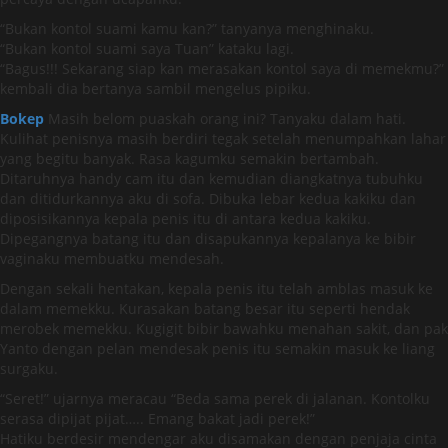
“Bukan kontol suami kamu kan?” tanyanya menghinaku.
“Bukan kontol suami saya Tuan” kataku lagi.
“Bagus!!! Sekarang siap kan merasakan kontol saya di memekmu?”
kembali dia bertanya sambil mengelus pipiku.
Bokep
Masih belom puaskah orang ini? Tanyaku dalam hati.
Kulihat penisnya masih berdiri tegak setelah menumpahkan lahar
yang begitu banyak. Rasa kagumku semakin bertambah.
Ditaruhnya handy cam itu dan kemudian diangkatnya tubuhku
dan ditidurkannya aku di sofa. Dibuka lebar kedua kakiku dan
diposisikannya kepala penis itu di antara kedua kakiku.
Dipegangnya batang itu dan disapukannya kepalanya ke bibir
vaginaku membuatku mendesah.
Dengan sekali hentakan, kepala penis itu telah amblas masuk ke
dalam memekku. Kurasakan batang besar itu seperti hendak
merobek memekku. Kugigit bibir bawahku menahan sakit, dan pak
Yanto dengan pelan mendesak penis itu semakin masuk ke liang
surgaku.
“Seret!” ujarnya meracau “Beda sama perek di jalanan. Kontolku
serasa dipijat pijat….. Emang bakat jadi perek!”
Hatiku berdesir mendengar aku disamakan dengan penjaja cinta