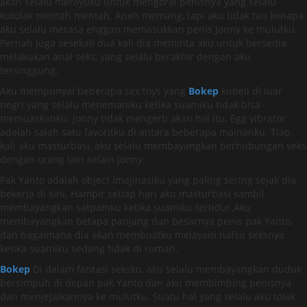
akan selalu merayuku untuk mengoral penisnya yang selalu
kutolak mentah mentah. Aneh memang, tapi aku tidak tau kenapa
aku selalu merasa enggan memasukkan penis Jonny ke mulutku.
Pernah juga sesekali dua kali dia meminta aku untuk bersedia
melakukan anal seks, yang selalu berakhir dengan aku
tersinggung.
Aku mempunyai beberapa sex toys yang
Bokep
kubeli di luar
negri yang selalu menemaniku ketika suamiku tidak bisa
memuaskanku. Jonny tidak mengerti akan hal itu. Egg vibrator
adalah salah satu favoritku di antara beberapa mainanku. Tiap
kali aku masturbasi, aku selalu membayangkan berhubungan seks
dengan orang lain selain Jonny.
Pak Yanto adalah object imajinasiku yang paling sering sejak dia
bekerja di sini. Hampir setiap hari aku masturbasi sambil
membayangkan satpamku ketika suamiku tertidur.Aku
membayangkan betapa panjang dan besarnya penis pak Yanto,
dan bagaimana dia akan membuatku melayani nafsu seksnya
ketika suamiku sedang tidak di rumah.
Bokep
Di dalam fantasi seksku, aku selalu membayangkan duduk
bersimpuh di depan pak Yanto dan aku membimbing penisnya
dan menjejalkannya ke mulutku. Suatu hal yang selalu aku tolak