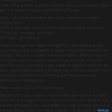
“A-Aasli pak” kataku.
“Ooo… Emang beda ya perek rumahan sama perek jalanan. Bener
ga?” pak Yanto bertanya sambil melihat mataku.
Karena aku tidak menjawab, pak Yanto membetot putingku
dengan keras.
“Ahhh Ampun pak” kataku sambil menahan tangan pak Yanto.
“Oh ga bisu ternyata” sindirnya.
“Ikut saya!” perintahnya.
Segera kulangkahkan kakiku mengikutinya dari belakang. Pak
Yanto yang masih berpakaian lengkap, mengambil mantelku dan
berjalan masuk ke rumahku lewat pintu garasi. Ketika sampai di
ruang keluarga, dia segera melemparkan mantelku ke tanah.
Direbahkannya tubuhnya di sofa sambil tangannya memberi aku
kode untuk duduk di karpet di depannya. Kulihat pak Yanto masih
tersenyum senyum penuh kemenangan melihatku duduk
bersimpuh di hadapannya.
“Buka celana saya!” perintahnya tegas.
Dengan berat hati, tanganku mulai membuka celana pak Yanto.
Penis hitam itu segera muncul dari balik celananya. Setelah dua
kali aku melihatnya dari jarak dekat, rasa kagum masih tersirat di
mataku. Betapa hitam dan besarnya penis di depanku itu
Bokep
.