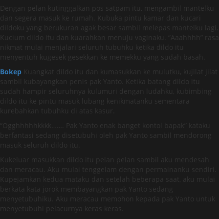
Dengan pelan kutinggalkan pos satpam itu, mengambil mantelku
dan segera masuk ke rumah. Kubuka pintu kamar dan kucari
dildoku yang berukuran agak besar sambil melepas mantelku lagi.
Kucium dildo itu dan kuarahkan menuju vaginaku. “Aaahhhh” rasa
nikmat mulai menjalari seluruh tubuhku ketika dildo itu
menyentuh kugesek gesekkan ke memekku yang sudah basah.
Bokep
Kuangkat dildo itu dan kumasukkan ke mulutku, kujilat jilat
sambil kubayangkan penis pak Yanto. Ketika batang dildo itu
sudah hampir seluruhnya kulumuri dengan ludahku, kubimbing
dildo itu ke pintu masuk lubang kenikmatanku sementara
kurebahkan tubuhku di atas kasur.
“Ogghhhhhkkkk……. Pak Yanto enak banget kontol bapak” kataku
berfantasi sedang disetubuhi oleh pak Yanto sambil mendorong
masuk seluruh dildo itu.
Kukeluar masukkan dildo itu pelan pelan sambil aku mendesah
dan meracau. Aku mulai tenggelam dengan permainanku sendiri.
Kupejamkan kedua mataku dan setelah beberapa saat, aku mulai
berkata kata jorok membayangkan pak Yanto sedang
menyetubuhiku. Aku meracau memohon kepada pak Yanto untuk
menyetubuhi pelacurnya keras keras.