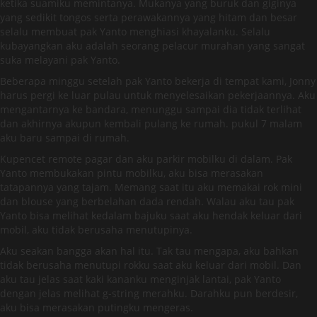
ketika suamiku memintanya. Mukanya yang buruk dan giginya
yang sedikit tongos serta perawakannya yang hitam dan besar
selalu membuat pak Yanto menghiasi khayalanku. Selalu
kubayangkan aku adalah seorang pelacur murahan yang sangat
suka melayani pak Yanto.
Beberapa minggu setelah pak Yanto bekerja di tempat kami, Jonny
harus pergi ke luar pulau untuk menyelesaikan pekerjaannya. Aku
mengantarnya ke bandara, menunggu sampai dia tidak terlihat
dan akhirnya akupun kembali pulang ke rumah. pukul 7 malam
aku baru sampai di rumah.
Kupencet remote pagar dan aku parkir mobilku di dalam. Pak
Yanto membukakan pintu mobilku, aku bisa merasakan
tatapannya yang tajam. Memang saat itu aku memakai rok mini
dan blouse yang berbelahan dada rendah. Walau aku tau pak
Yanto bisa melihat kedalam bajuku saat aku hendak keluar dari
mobil, aku tidak berusaha menutupinya.
Aku seakan bangga akan hal itu. Tak tau mengapa, aku bahkan
tidak berusaha menutupi rokku saat aku keluar dari mobil. Dan
aku tau jelas saat kaki kananku menginjak lantai, pak Yanto
dengan jelas melihat g-string merahku. Darahku pun berdesir,
aku bisa merasakan putingku mengeras.