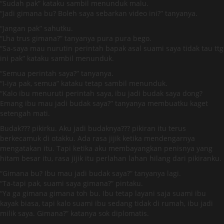
“Sudah pak” kataku sambil menunduk malu.
“Jadi gimana bu? Boleh saya sebarkan video ini?” tanyanya.
“Jangan pak” sahutku.
“Lha trus gimana?” tanyanya pura pura bego.
“Sa-saya mau nurutin perintah bapak asal suami saya tidak tau ttg
ini pak” kataku sambil menunduk.
“Semua perintah saya?” tanyanya.
“I-iya pak, semua” kataku tetap sambil menunduk.
“Kalo ibu menuruti perintah saya, ibu jadi budak saya dong?
Emang ibu mau jadi budak saya?” tanyanya membuatku kaget
setengah mati.
Budak??? pikirku. Aku jadi budaknya??? pikiran itu terus
berkecamuk di otakku. Ada rasa jijik ketika mendengarnya
mengatakan itu. Tapi ketika aku membayangkan penisnya yang
hitam besar itu, rasa jijik itu perlahan lahan hilang dari pikiranku.
“Gimana bu? Ibu mau jadi budak saya?” tanyanya lagi.
“Ta-tapi pak, suami saya gimana?” pintaku.
“Ya ga gimana gimana toh bu. Ibu tetap layani saja suami ibu
kayak biasa, tapi kalo suami ibu sedang tidak di rumah, ibu jadi
milik saya. Gimana?” katanya sok diplomatis.