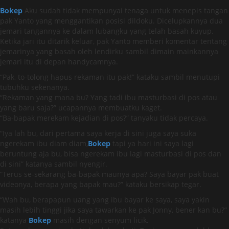
Bokep
Aku sudah tidak mempunyai tenaga untuk menepis tangan
pak Yanto yang menggantikan posisi dildoku. Dicelupkannya dua
jemari tangannya ke dalam lubangku yang telah basah kuyup.
Ketika jari itu ditarik keluar, pak Yanto memberi komentar tentang
jemarinya yang basah oleh lendirku sambil dimain mainkannya
jemari itu di depan handycamnya.
“Pak, to-tolong hapus rekaman itu pak!” kataku sambil menutupi
tubuhku sekenanya.
“Rekaman yang mana bu? Yang tadi ibu masturbasi di pos atau
yang baru saja?” ucapannya membuatku kaget.
“Ba-bapak merekam kejadian di pos?” tanyaku tidak percaya.
“Iya lah bu, dari pertama saya kerja di sini juga saya suka
ngerekam ibu diam diam,
Bokep
tapi ya hari ini saya lagi
beruntung aja bu, bisa ngerekam ibu lagi masturbasi di pos dan
di sini” katanya sambil nyengir.
“Terus se-sekarang ba-bapak maunya apa? Saya bayar pak buat
videonya, berapa yang bapak mau?” kataku bersikap tegar.
“Wah bu, berapapun uang yang ibu bayar ke saya, saya yakin
masih lebih tinggi jika saya tawarkan ke pak Jonny, bener kan bu?”
katanya
Bokep
masih dengan senyum licik.