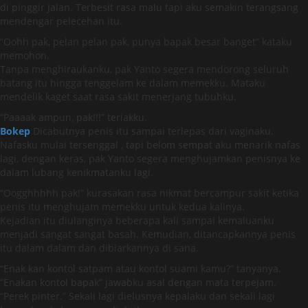
di pinggir jalan. Terbesit rasa malu tapi aku semakin terangsang
mendengar pelecehan itu.
“Oohh pak, pelan pelan pak, punya bapak besar banget” kataku
memohon.
Tanpa menghiraukanku, pak Yanto segera mendorong seluruh
batang itu hingga tenggelam ke dalam memekku. Mataku
mendelik kaget saat rasa sakit menerjang tubuhku.
“Paaaak ampun, pak!!!” teriakku.
Bokep
Dicabutnya penis itu sampai terlepas dari vaginaku.
Nafasku mulai tersenggal , tapi belom sempat aku menarik nafas
lagi, dengan keras, pak Yanto segera menghujamkan penisnya ke
dalam lubang kenikmatanku lagi.
“Oogghhhhh pak!” kurasakan rasa nikmat bercampur sakit ketika
penis itu menghujam memekku untuk kedua kalinya.
Kejadian itu diulanginya beberapa kali sampai kemaluanku
menjadi sangat sangat basah. Kemudian, ditancapkannya penis
itu dalam dalam dan dibiarkannya di sana.
“Enak kan kontol satpam atau kontol suami kamu?” tanyanya.
“Enakan kontol bapak” jawabku asal dengan mata terpejam.
“Perek pinter.” Sekali lagi dielusnya kepalaku dan sekali lagi