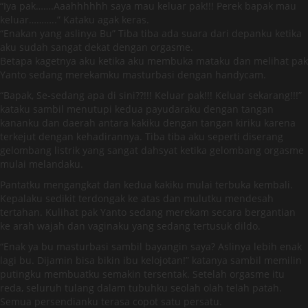
“Iya pak…….Aaahhhhhh saya mau keluar pak!!! Perek bapak mau
keluar………..” Kataku agak keras.
“Enakan yang aslinya Bu” Tiba tiba ada suara dari depanku ketika
aku sudah sangat dekat dengan orgasme.
Betapa kagetnya aku ketika aku membuka mataku dan melihat pak
Yanto sedang merekamku masturbasi dengan handycam.
“Bapak, Se-sedang apa di sini??!!! Keluar pak!!! Keluar sekarang!!!”
kataku sambil menutupi kedua payudaraku dengan tangan
kananku dan daerah antara kakiku dengan tangan kiriku karena
terkejut dengan kehadirannya. Tiba tiba aku seperti diserang
gelombang listrik yang sangat dahsyat ketika gelombang orgasme
mulai melandaku.
Pantatku mengangkat dan kedua kakiku mulai terbuka kembali.
Kepalaku sedikit terdongak ke atas dan mulutku mendesah
tertahan. Kulihat pak Yanto sedang merekam secara bergantian
ke arah wajah dan vaginaku yang sedang tertusuk dildo.
“Enak ya bu masturbasi sambil bayangin saya? Aslinya lebih enak
lagi bu. Dijamin bisa bikin ibu kelojotan!” katanya sambil memilin
putingku membuatku semakin tersentak. Setelah orgasme itu
reda, seluruh tulang dalam tubuhku seolah olah telah patah.
Semua persendianku terasa copot satu persatu.