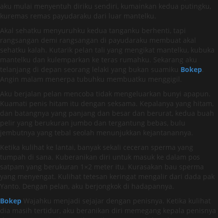
aku mulai menyentuh diriku sendiri, kumainkan kedua putingku,
kuremas remas payudaraku dari luar mantelku.
Akal sehatku menyuruhku kedua tanganku berhenti, tapi
rangsangan demi rangsangan di payudaraku membuat akal
sehatku kalah. Kutarik pelan tali yang mengikat mantelku, kubuka
mantelku dan kulemparkan ke teras rumahku. Sekarang aku
telanjang di depan seorang lelaki yang bukan suamiku
Bokep
.
Angin malam menerpa tubuhku membuatku menggigil.
Aku berjalan pelan mencoba tidak mengeluarkan bunyi apapun.
Kuamati penis hitam itu dengan seksama. Kepalanya yang hitam,
dan batangnya yang panjang dan besar dan berurat, kedua buah
pelir yang berukuran jumbo dan tergantung bebas, bulu
jembutnya yang tebal seolah menunjukkan kejantanannya.
Ketika kulihat ke lantai, banyak sekali ceceran sperma yang
tumpah di sana. Kuberanikan diri untuk masuk ke dalam pos
satpam yang berukuran 1×2 meter itu. Kurasakan bau sperma
yang menyengat. Kulihat tetesan keringat mengalir dari dada pak
Yanto. Dengan pelan, aku berjongkok di hadapannya.
Bokep
Wajahku menjadi sejajar dengan penisnya. Ketika kulihat
dia masih tertidur, aku beranikan diri memegang kepala penisnya