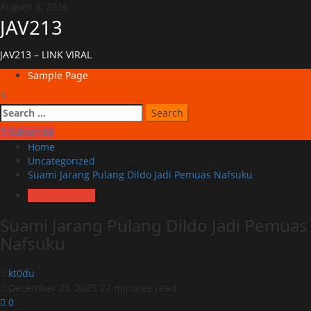
Skip
August 8, 2026
to
JAV213
content
JAV213 – LINK VIRAL
Primary
Sample Page
Menu
Search
for:
Subscribe
Home
Uncategorized
Suami Jarang Pulang Dildo Jadi Pemuas Nafsuku
Uncategorized
Suami Jarang Pulang Dildo Jadi Pemuas
Nafsuku
kt0du
December 28, 2025
27 minutes read
0