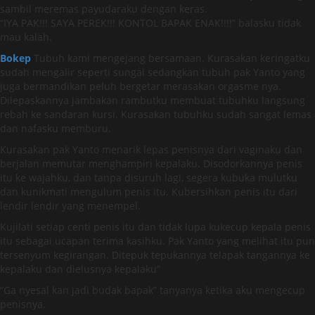
sambil meremas payudaraku dengan keras.
“IYA PAK!!! SAYA PEREK!!! KONTOL BAPAK ENAK!!!!” balasku tidak
mau kalah.
Bokep
Tubuh kami mengejang bersamaan. Kurasakan keringatku
sudah mengalir seperti sungai sedangkan tubuh pak Yanto yang
juga bermandikan peluh bergetar merasakan orgasme nya.
Dilepaskannya jambakan rambutku membuat tubuhku langsung
rebah ke sandaran kursi. Kurasakan tubuhku sudah sangat lemas
dan nafasku memburu.
Kurasakan pak Yanto menarik lepas penisnya dari vaginaku dan
berjalan memutar menghampiri kepalaku. Disodorkannya penis
itu ke wajahku, dan tanpa disuruh lagi, segera kubuka mulutku
dan kunikmati mengulum penis itu. Kubersihkan penis itu dari
lendir lendir yang menempel.
Kujilati setiap centi penis itu dan tidak lupa kukecup kepala penis
itu sebagai ucapan terima kasihku. Pak Yanto yang melihat itu pun
tersenyum kegirangan. Ditepuk tepukannya telapak tangannya ke
kepalaku dan dielusnya kepalaku”
“Ga nyesal kan jadi budak bapak” tanyanya ketika aku mengecup
penisnya.