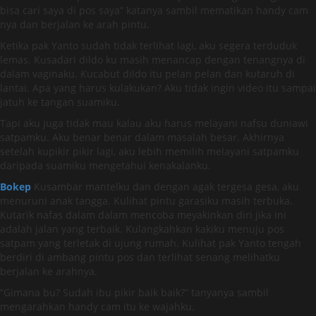
bisa cari saya di pos saya” katanya sambil mematikan handy cam
nya dan berjalan ke arah pintu.
Ketika pak Yanto sudah tidak terlihat lagi, aku segera terduduk
lemas. Kusadari dildo ku masih menancap dengan tenangnya di
dalam vaginaku. Kucabut dildo itu pelan pelan dan kutaruh di
lantai. Apa yang harus kulakukan? Aku tidak ingin video itu sampai
jatuh ke tangan suamiku.
Tapi aku juga tidak mau kalau aku harus melayani nafsu duniawi
satpamku. Aku benar benar dalam masalah besar. Akhirnya
setelah kupikir pikir lagi, aku lebih memilih melayani satpamku
daripada suamiku mengetahui kenakalanku.
Bokep
Kusambar mantelku dan dengan agak tergesa gesa, aku
menuruni anak tangga. Kulihat pintu garasiku masih terbuka.
Kutarik nafas dalam dalam mencoba meyakinkan diri jika ini
adalah jalan yang terbaik. Kulangkahkan kakiku menuju pos
satpam yang terletak di ujung rumah. Kulihat pak Yanto tengah
berdiri di ambang pintu pos dan terlihat senang melihatku
berjalan ke arahnya.
“Gimana bu? Sudah ibu pikir baik baik?” tanyanya sambil
mengarahkan handy cam itu ke wajahku.