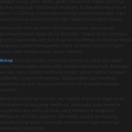
dengan ujung jariku. Ketika jariku menyentuh kepala penisnya,
kulihat mata pak Yanto masih terpejam. Kudekatkan wajahku ke
penis itu, kuhirup aroma sperma yang sangat menyengat. Ingin
sekali kukecup pelan penis itu tapi segera kuurungkan niatku.
Pelan pelan kubuka lebar lebar kedua kakiku dan kugesek
gesekkan telapak tanganku ke klitorisku. Tangan kiriku menyapu
puting payudaraku dari kiri ke kanan. Kunikmati permainan kedua
tanganku sambil memejamkan mata. Kutahan sebisa mungkin
untuk tidak mengeluarkan suara rintihan.
Bokep
Baru kali ini aku bertindak senekat ini. Rasa deg degan
yang menyerangku membuatku semakin bersemangat. Beberapa
kali aku harus sedikit membuka mataku untuk melihat ke wajah
satpamku yang masih tertidur. Kubayangkan aku memberi
satpamku itu oral sex yang belom pernah kulakukan kepada
suamiku.
Beberapa waktu berlalu dan aku sampai di puncak orgasme ku.
Kurasakan nafasku yang memburu, jantungku yang berdetak
sangat kencang serta cairanku yang menetes di tanganku.
Meskipun aku baru orgasme, aku masih sangat terangsang.
Hasratku yang belom terpenuhi membuatku ingin sekali lagi
melakukan masturbasi.