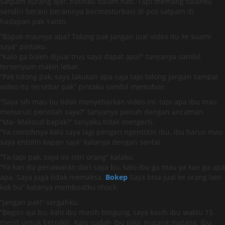
Satpam kurang ajar, batinku dalam hati. Tapi memang salahku
sendiri berani beraninya bermasturbasi di pos satpam di
hadapan pak Yanto.
“Bapak maunya apa? Tolong pak jangan jual video itu ke suami
saya” pintaku.
“Kalo ga boleh dijual trus saya dapat apa?” tanyanya sambil
tersenyum makin lebar.
“Pak tolong pak, saya lakukan apa saja tapi tolong jangan sampai
video itu tersebar pak” pintaku sambil memohon.
“Saya sih mau bu tidak menyebarkan video ini, tapi apa ibu mau
menuruti perintah saya?” tanyanya penuh dengan ancaman.
“Ma- Maksud bapak?” tanyaku tidak mengerti.
“Ya contohnya kalo saya lagi pengen ngentotin ibu, ibu harus mau
saya entotin kapan saja” katanya dengan santai.
“Ta-tapi pak, saya ini istri orang” kataku.
“Ya kan itu penawaran dari saya bu, kalo ibu ga mau ya kan ga apa
apa. Saya juga tidak memaksa.
Bokep
Saya bisa jual ke orang lain
kok bu” katanya membuatku shock.
“Jangan pak!” sergahku.
“Begini aja bu, kalo ibu masih bingung, saya kasih ibu waktu 15
menit untuk berpikir. Kalo sudah ibu pikir matang matang, ibu