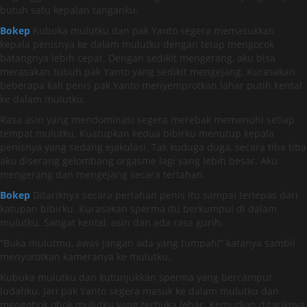
butuh satu kepalan tanganku.
Bokep
Kubuka mulutku dan pak Yanto segera memasukkan
kepala penisnya ke dalam mulutku dengan tetap mengocok
batangnya lebih cepat. Dengan sedikit mengerang, aku bisa
merasakan tubuh pak Yanto yang sedikit mengejang. Kurasakan
beberapa kali penis pak Yanto menyemprotkan lahar putih kental
ke dalam mulutku.
Rasa asin yang mendominasi segera merebak memenuhi setiap
tempat mulutku. Kuatupkan kedua bibirku menutup kepala
penisnya yang sedang ejakulasi. Tak kuduga duga, secara tiba tiba
aku diserang gelombang orgasme lagi yang lebih besar. Aku
mengerang dan mengejang secara tertahan.
Bokep
Ditariknya secara perlahan penis itu sampai terlepas dari
katupan bibirku. Kurasakan sperma itu berkumpul di dalam
mulutku. Sangat kental, asin dan ada rasa gurih.
“Buka mulutmu, awas jangan ada yang tumpah!” katanya sambil
menyorotkan kameranya ke mulutku.
Kubuka mulutku dan kutunjukkan sperma yang bercampur
ludahku. Jari pak Yanto segera masuk ke dalam mulutku dan
mengobok obok mulutku yang terbuka lebar. Kemudian ditariknya