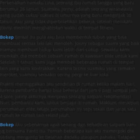
Perkenalkan namaku Lina, seorang ibu rumah tangga yang baru
berumur 26 tahun. Suamiku, Jonny, adalah seorang wiraswasta
yang sudah cukup sukses di umurnya yang baru menginjak 30
tahun. Aku yang tidak diperbolehkan bekerja, setelah menikahi
Jonny, memilih menghabiskan waktu di tempat fitness.
Bokep
Berkat itu pula aku bisa membentuk tubuh yang bisa
membuat semua laki-laki menoleh. Jonny sebagai suami yang baik
mampu membuat hidup kami lebih dari cukup. Sewaktu kami
menikah, dia membeli sebuah rumah di kawasan elite untuk kami.
Setelah 1 tahun, kami juga membeli beberapa rumah di tempat
lain yang kami kontrakkan. Karena bisnis suamiku yang semakin
meroket, suamiku semakin sering pergi ke luar kota.
Praktis meninggalkan aku sendirian di rumah ketika malam hari,
karena pembantu hanya bisa bekerja dari jam 6 pagi sampai jam
4 sore. Jonny akhirnya menyewa seorang satpam rekomendasi
Nuri, pembantu kami, untuk berjaga di rumah. Maklum, meskipun
perumahan elite, tetapi perumahan ini sepi sekali dan jarak satu
rumah ke rumah lain relatif jauh.
Bokep
Aku sebenarnya agak senang dgn kehadiran satpam baru
yg bernama Yanto itu. Pernah beberapa kali aku memergoki dia
sedang mengintip ke belahan dadaku ataupun pahaku. Tatapan