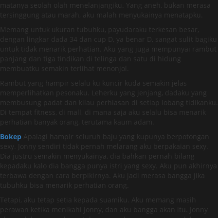
matanya seolah olah menelanjangiku. Yang aneh, bukan merasa
tersinggung atau marah, aku malah menyukainya menatapku.
Memang untuk ukuran tubuhku, payudaraku terkesan besar,
dengan lingkar dada 34 dan cup D, ya benar D, sangat sulit bagiku
untuk tidak menarik perhatian. Aku yang juga mempunyai rambut
panjang dan tiga tindikan di telinga dan satu di hidung
membuatku semakin terlihat menonjol.
Rambut yang hampir selalu ku kuncir kuda semakin jelas
memperlihatkan pesonaku. Leherku yang jenjang, dadaku yang
membusung padat dan kilau perhiasan di setiap lobang tidikanku.
Di tempat fitness, di mall, di mana saja aku selalu bisa menarik
perhatian banyak orang, terutama kaum adam.
Bokep
Apalagi hampir seluruh baju yang kupunya berpotongan
sexy. Jonny sendiri tidak pernah melarang aku berpakaian sexy.
Dia justru semakin menyukainya, dia bahkan pernah bilang
kepadaku kalo dia bangga punya istri yang sexy. Aku pun akhirnya
terbawa dengan cara berpikirnya. Aku jadi merasa bangga jika
tubuhku bisa menarik perhatian orang.
Tetapi, aku tetap setia kepada suamiku. Aku memang masih
perawan ketika menikahi Jonny, dan aku bangga akan itu. Jonny