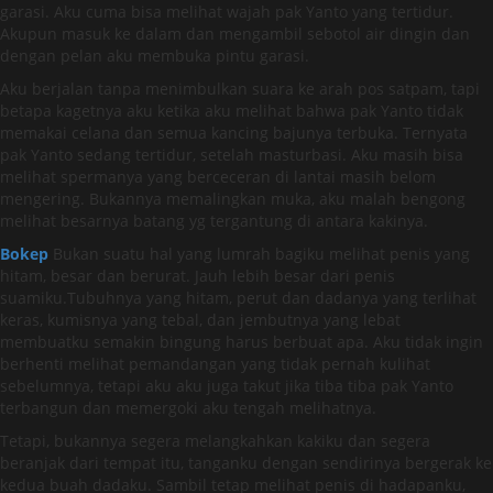
garasi. Aku cuma bisa melihat wajah pak Yanto yang tertidur.
Akupun masuk ke dalam dan mengambil sebotol air dingin dan
dengan pelan aku membuka pintu garasi.
Aku berjalan tanpa menimbulkan suara ke arah pos satpam, tapi
betapa kagetnya aku ketika aku melihat bahwa pak Yanto tidak
memakai celana dan semua kancing bajunya terbuka. Ternyata
pak Yanto sedang tertidur, setelah masturbasi. Aku masih bisa
melihat spermanya yang berceceran di lantai masih belom
mengering. Bukannya memalingkan muka, aku malah bengong
melihat besarnya batang yg tergantung di antara kakinya.
Bokep
Bukan suatu hal yang lumrah bagiku melihat penis yang
hitam, besar dan berurat. Jauh lebih besar dari penis
suamiku.Tubuhnya yang hitam, perut dan dadanya yang terlihat
keras, kumisnya yang tebal, dan jembutnya yang lebat
membuatku semakin bingung harus berbuat apa. Aku tidak ingin
berhenti melihat pemandangan yang tidak pernah kulihat
sebelumnya, tetapi aku aku juga takut jika tiba tiba pak Yanto
terbangun dan memergoki aku tengah melihatnya.
Tetapi, bukannya segera melangkahkan kakiku dan segera
beranjak dari tempat itu, tanganku dengan sendirinya bergerak ke
kedua buah dadaku. Sambil tetap melihat penis di hadapanku,