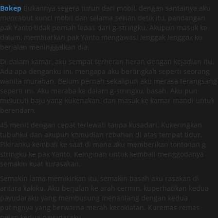
Bokep
Bukannya segera turun dari mobil, dengan santainya aku
mencabut kunci mobil dan selama sekian detik itu, pandangan
pak Yanto tidak pernah lepas dari g-stringku. Akupun masuk ke
dalam, membiarkan pak Yanto mengawasi lenggak lenggok ku
berjalan meninggalkan dia.
Di dalam kamar, aku sempat terheran heran dengan kejadian itu.
Ada apa denganku ini, mengapa aku bertingkah seperti seorang
wanita murahan. Belum pernah sekalipun aku merasa terangsang
seperti ini. Aku meraba ke dalam g-stringku, basah. Aku pun
melucuti baju yang kukenakan, dan masuk ke kamar mandi untuk
berendam.
45 menit dengan cepat terlewati tanpa kusadari. Kukeringkan
tubuhku dan akupun kemudian rebahan di atas tempat tidur.
Pikiranku kembali ke saat di mana aku memberikan tontonan g
stringku ke pak Yanto. Keinginan untuk kembali menggodanya
semakin kuat kurasakan.
Semakin lama memikirkan itu, semakin basah aku rasakan di
antara kakiku. Aku berjalan ke arah cermin, kuperhatikan kedua
payudaraku yang membusung menantang dengan kedua
putingnya yang berwarna merah kecoklatan. Kuremas remas
pelan kedua payudaraku.