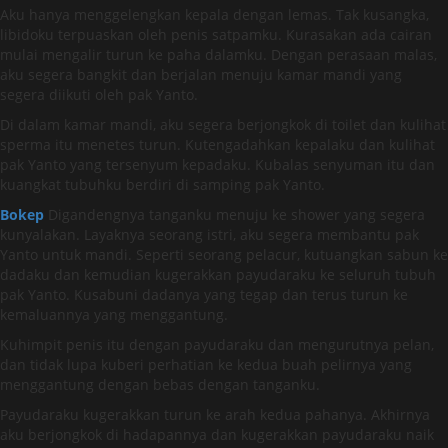
Aku hanya menggelengkan kepala dengan lemas. Tak kusangka,
libidoku terpuaskan oleh penis satpamku. Kurasakan ada cairan
mulai mengalir turun ke paha dalamku. Dengan perasaan malas,
aku segera bangkit dan berjalan menuju kamar mandi yang
segera diikuti oleh pak Yanto.
Di dalam kamar mandi, aku segera berjongkok di toilet dan kulihat
sperma itu menetes turun. Kutengadahkan kepalaku dan kulihat
pak Yanto yang tersenyum kepadaku. Kubalas senyuman itu dan
kuangkat tubuhku berdiri di samping pak Yanto.
Bokep
Digandengnya tanganku menuju ke shower yang segera
kunyalakan. Layaknya seorang istri, aku segera membantu pak
Yanto untuk mandi. Seperti seorang pelacur, kutuangkan sabun ke
dadaku dan kemudian kugerakkan payudaraku ke seluruh tubuh
pak Yanto. Kusabuni dadanya yang tegap dan terus turun ke
kemaluannya yang menggantung.
Kuhimpit penis itu dengan payudaraku dan mengurutnya pelan,
dan tidak lupa kuberi perhatian ke kedua buah pelirnya yang
menggantung dengan bebas dengan tanganku.
Payudaraku kugerakkan turun ke arah kedua pahanya. Akhirnya
aku berjongkok di hadapannya dan kugerakkan payudaraku naik