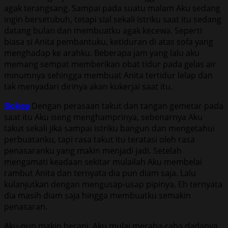
agak terangsang. Sampai pada suatu malam Aku sedang
ingin bersetubuh, tetapi sial sekali istriku saat itu sedang
datang bulan dan membuatku agak kecewa. Seperti
biasa si Anita pembantuku, ketiduran di atas sofa yang
menghadap ke arahku. Beberapa jam yang lalu aku
memang sempat memberikan obat tidur pada gelas air
minumnya sehingga membuat Anita tertidur lelap dan
tak menyadari dirinya akan kukerjai saat itu.
Bokep
Dengan perasaan takut dan tangan gemetar pada
saat itu Aku iseng menghamprinya, sebenarnya Aku
takut sekali jika sampai istriku bangun dan mengetahui
perbuatanku, tapi rasa takut itu teratasi oleh rasa
penasaranku yang makin menjadi jadi. Setelah
mengamati keadaan sekitar mulailah Aku membelai
rambut Anita dan ternyata dia pun diam saja. Lalu
kulanjutkan dengan mengusap-usap pipinya, Eh ternyata
dia masih diam saja hingga membuatku semakin
penasaran.
Aku-pun makin berani, Aku mulai meraba-raba dadanya