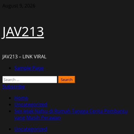
Skip
August 9, 2026
to
content
JAV213
JAV213 – LINK VIRAL
Primary
Sample Page
Menu
Search
for:
Subscribe
Home
Uncategorized
Sex Jejak Nafsu di Rumah Tangga Cerita Pembantu
yang Masih Perawan
Uncategorized