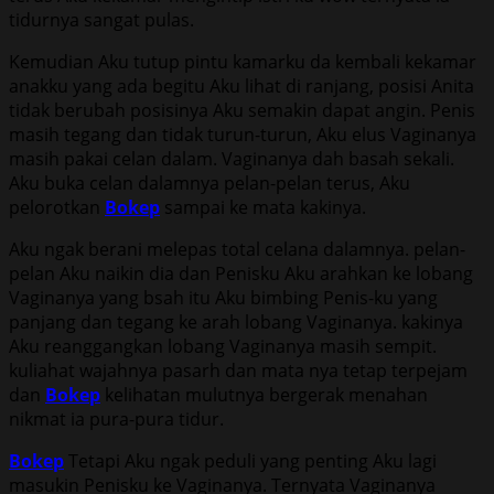
tidurnya sangat pulas.
Kemudian Aku tutup pintu kamarku da kembali kekamar
anakku yang ada begitu Aku lihat di ranjang, posisi Anita
tidak berubah posisinya Aku semakin dapat angin. Penis
masih tegang dan tidak turun-turun, Aku elus Vaginanya
masih pakai celan dalam. Vaginanya dah basah sekali.
Aku buka celan dalamnya pelan-pelan terus, Aku
pelorotkan
Bokep
sampai ke mata kakinya.
Aku ngak berani melepas total celana dalamnya. pelan-
pelan Aku naikin dia dan Penisku Aku arahkan ke lobang
Vaginanya yang bsah itu Aku bimbing Penis-ku yang
panjang dan tegang ke arah lobang Vaginanya. kakinya
Aku reanggangkan lobang Vaginanya masih sempit.
kuliahat wajahnya pasarh dan mata nya tetap terpejam
dan
Bokep
kelihatan mulutnya bergerak menahan
nikmat ia pura-pura tidur.
Bokep
Tetapi Aku ngak peduli yang penting Aku lagi
masukin Penisku ke Vaginanya. Ternyata Vaginanya