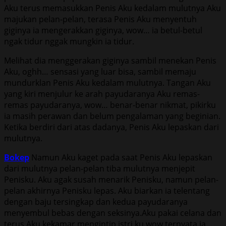
Aku terus memasukkan Penis Aku kedalam mulutnya Aku
majukan pelan-pelan, terasa Penis Aku menyentuh
giginya ia mengerakkan giginya, wow… ia betul-betul
ngak tidur nggak mungkin ia tidur.
Melihat dia menggerakan giginya sambil menekan Penis
Aku, oghh… sensasi yang luar bisa, sambil memaju
mundurklan Penis Aku kedalam mulutnya. Tangan Aku
yang kiri menjulur ke arah payudaranya Aku remas-
remas payudaranya, wow… benar-benar nikmat, pikirku
ia masih perawan dan belum pengalaman yang beginian.
Ketika berdiri dari atas dadanya, Penis Aku lepaskan dari
mulutnya.
Bokep
Namun Aku kaget pada saat Penis Aku lepaskan
dari mulutnya pelan-pelan tiba mulutnya menjepit
Penisku. Aku agak susah menarik Penisku, namun pelan-
pelan akhirnya Penisku lepas. Aku biarkan ia telentang
dengan baju tersingkap dan kedua payudaranya
menyembul bebas dengan seksinya.Aku pakai celana dan
terus Aku kekamar mengintip istri ku wow ternyata ia