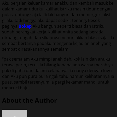
Aku berjalan keluar kamar anakku dan kembali masuk ke
dalam kamar tidurku. kulihat istriku masih tidur dengan
pulas. untung saja ia tidak bangun dan memergoki aksi
gilaku tadi hingga aku dapat sedikit tenang. Besok
paginya
Bokep
Aku bangun seperti biasa dan istriku
sudah berangkat kerja. kulihat Anita sedang berada
diruang tengah dan sikapnya menunjukkan biasa saja . Ia
sempat bertanya padaku mengenai kejadian aneh yang
sempat dirasakanannya semalam.
“pak semalam Aku mimpi aneh deh, kok lain dan anuku
terasa perih, terus ia bilang kenapa ada warna merah ya
pak di paha dan dalam celananya. ia nanya dengan lugu
dan Aku pun pura pura ngak tahu namun kelihatannya ia
puas. sambil tersenyum ia pergi kekamar mandi untuk
mencuci baju.
About the Author