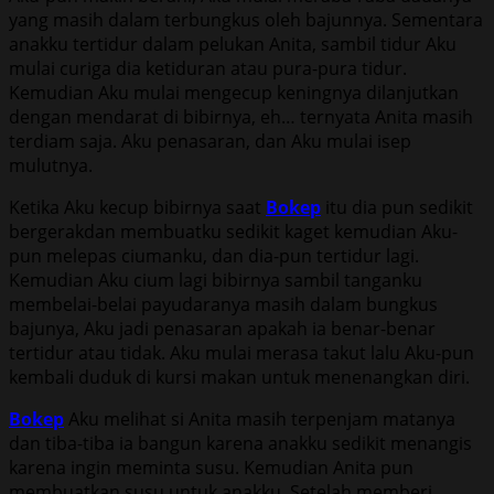
yang masih dalam terbungkus oleh bajunnya. Sementara
anakku tertidur dalam pelukan Anita, sambil tidur Aku
mulai curiga dia ketiduran atau pura-pura tidur.
Kemudian Aku mulai mengecup keningnya dilanjutkan
dengan mendarat di bibirnya, eh… ternyata Anita masih
terdiam saja. Aku penasaran, dan Aku mulai isep
mulutnya.
Ketika Aku kecup bibirnya saat
Bokep
itu dia pun sedikit
bergerakdan membuatku sedikit kaget kemudian Aku-
pun melepas ciumanku, dan dia-pun tertidur lagi.
Kemudian Aku cium lagi bibirnya sambil tanganku
membelai-belai payudaranya masih dalam bungkus
bajunya, Aku jadi penasaran apakah ia benar-benar
tertidur atau tidak. Aku mulai merasa takut lalu Aku-pun
kembali duduk di kursi makan untuk menenangkan diri.
Bokep
Aku melihat si Anita masih terpenjam matanya
dan tiba-tiba ia bangun karena anakku sedikit menangis
karena ingin meminta susu. Kemudian Anita pun
membuatkan susu untuk anakku. Setelah memberi