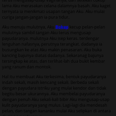
lama Aku merasakan celana dalamnya basah. Aku kaget
ternyata ia menikmati usapan tangan Aku. Aku mulai
curiga jangan-jangan ia pura tidur.
Aku menuju mulutnya, Aku
Bokep
kecup pelan-pelan
mulutnya sambil tangan Aku terus mengusap
payudaranya. mulutnya Aku isep keras. terdengar
lenguhan nafasnya, perutnya terangkat. dadanya ia
busungkan ke atas Aku makin penasaran. Aku buka
kancing bajunya diatas dadanya. Sekaranag bajunya
tersingkap ke atas, dan terlihat-lah dua bukit kembar
yang ranum dan montok.
Hal itu membuat Aku terkesima, bentuk payudaranya
indah sekali, masih kencang sekali. Berbeda sekali
dengan payudara istriku yang mulai kendor dan tidak
begitu besar ukurannya. Aku membelai payudaranya
dengan penuh Aku sekali-kali bibir Aku mengusap-usap
kulit payudaranya yang mulus. Lagi-lagi dia mendesah
pelan, dan tangan kananku mulai Aku selipkan di antara