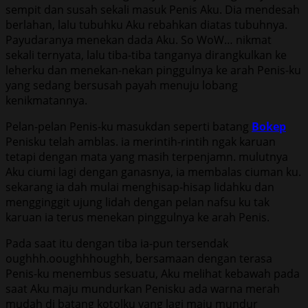
sempit dan susah sekali masuk Penis Aku. Dia mendesah
berlahan, lalu tubuhku Aku rebahkan diatas tubuhnya.
Payudaranya menekan dada Aku. So WoW… nikmat
sekali ternyata, lalu tiba-tiba tanganya dirangkulkan ke
leherku dan menekan-nekan pinggulnya ke arah Penis-ku
yang sedang bersusah payah menuju lobang
kenikmatannya.
Pelan-pelan Penis-ku masukdan seperti batang
Bokep
Penisku telah amblas. ia merintih-rintih ngak karuan
tetapi dengan mata yang masih terpenjamn. mulutnya
Aku ciumi lagi dengan ganasnya, ia membalas ciuman ku.
sekarang ia dah mulai menghisap-hisap lidahku dan
mengginggit ujung lidah dengan pelan nafsu ku tak
karuan ia terus menekan pinggulnya ke arah Penis.
Pada saat itu dengan tiba ia-pun tersendak
oughhh.ooughhhoughh, bersamaan dengan terasa
Penis-ku menembus sesuatu, Aku melihat kebawah pada
saat Aku maju mundurkan Penisku ada warna merah
mudah di batang kotolku yang lagi maju mundur