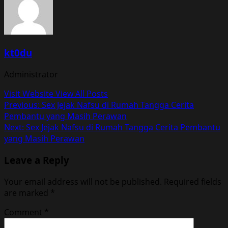
kt0du
Administrator
Visit Website
View All Posts
Post
Previous:
Sex Jejak Nafsu di Rumah Tangga Cerita
Pembantu yang Masih Perawan
navigation
Next:
Sex Jejak Nafsu di Rumah Tangga Cerita Pembantu
yang Masih Perawan
Leave a Reply
Your email address will not be published.
Required fields
are marked
*
Comment
*