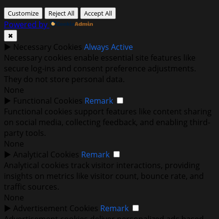
Customize
Reject All
Accept All
Powered by
✖
►
Necessary Cookies
Always Active
Necessary cookies enable essential site features like
secure log-ins and consent preference adjustments.
They do not store personal data.
None
►
Functional Cookies
Remark
Functional cookies support features like content sharing
on social media, collecting feedback, and enabling third-
party tools.
None
►
Analytical Cookies
Remark
Analytical cookies track visitor interactions, providing
insights on metrics like visitor count, bounce rate, and
traffic sources.
None
►
Advertisement Cookies
Remark