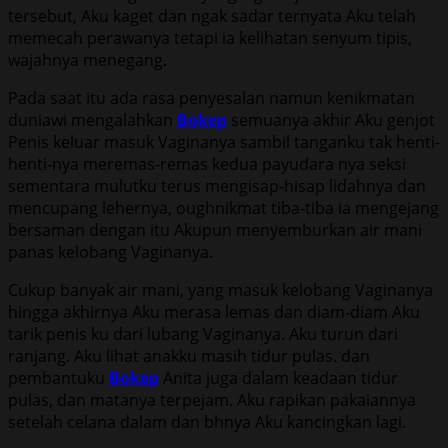
tersebut, Aku kaget dan ngak sadar ternyata Aku telah
memecah perawanya tetapi ia kelihatan senyum tipis,
wajahnya menegang.
Pada saat itu ada rasa penyesalan namun kenikmatan
duniawi mengalahkan
Bokep
semuanya akhir Aku genjot
Penis keluar masuk Vaginanya sambil tanganku tak henti-
henti-nya meremas-remas kedua payudara nya seksi
sementara mulutku terus mengisap-hisap lidahnya dan
mencupang lehernya, oughnikmat tiba-tiba ia mengejang
bersaman dengan itu Akupun menyemburkan air mani
panas kelobang Vaginanya.
Cukup banyak air mani, yang masuk kelobang Vaginanya
hingga akhirnya Aku merasa lemas dan diam-diam Aku
tarik penis ku dari lubang Vaginanya. Aku turun dari
ranjang. Aku lihat anakku masih tidur pulas. dan
pembantuku
Bokep
Anita juga dalam keadaan tidur
pulas, dan matanya terpejam. Aku rapikan pakaiannya
setelah celana dalam dan bhnya Aku kancingkan lagi.