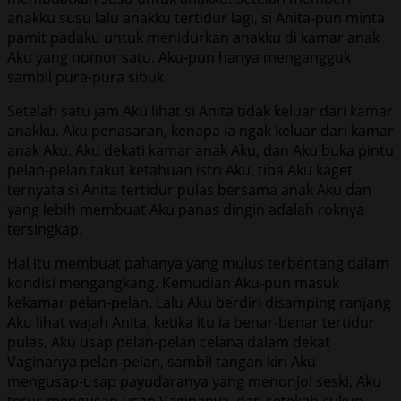
anakku susu lalu anakku tertidur lagi, si Anita-pun minta
pamit padaku untuk menidurkan anakku di kamar anak
Aku yang nomor satu. Aku-pun hanya mengangguk
sambil pura-pura sibuk.
Setelah satu jam Aku lihat si Anita tidak keluar dari kamar
anakku. Aku penasaran, kenapa ia ngak keluar dari kamar
anak Aku. Aku dekati kamar anak Aku, dan Aku buka pintu
pelan-pelan takut ketahuan istri Aku, tiba Aku kaget
ternyata si Anita tertidur pulas bersama anak Aku dan
yang lebih membuat Aku panas dingin adalah roknya
tersingkap.
Hal itu membuat pahanya yang mulus terbentang dalam
kondisi mengangkang. Kemudian Aku-pun masuk
kekamar pelan-pelan. Lalu Aku berdiri disamping ranjang
Aku lihat wajah Anita, ketika itu ia benar-benar tertidur
pulas, Aku usap pelan-pelan celana dalam dekat
Vaginanya pelan-pelan, sambil tangan kiri Aku
mengusap-usap payudaranya yang menonjol seski, Aku
terus mengusap-usap Vaginanya, dan setekah cukup