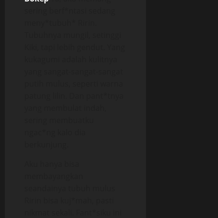
sering berf*ntasi sedang
meny*tubuh* Ririn.
Tubuhnya mungil, setinggi
Kiki, tapi lebih gendut. Yang
kukagumi adalah kulitnya
yang sangat-sangat-sangat
putih mulus, seperti warna
patung lilin. Dan pant*tnya
yang membulat indah,
sering membuatku
ngac*ng kalo dia
berkunjung.
Aku hanya bisa
membayangkan
seandainya tubuh mulus
Ririn bisa kuj*mah, pasti
nikmat sekali. Fant*siku ini