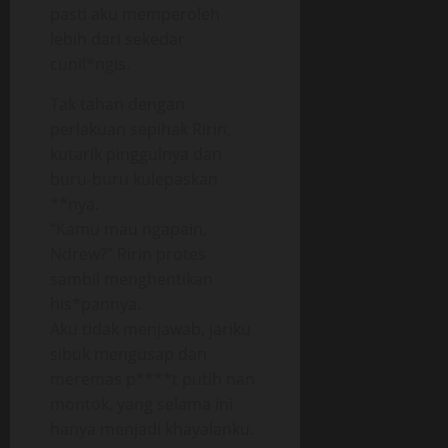
pasti aku memperoleh
lebih dari sekedar
cunil*ngis.
Tak tahan dengan
perlakuan sepihak Ririn,
kutarik pinggulnya dan
buru-buru kulepaskan
**nya.
“Kamu mau ngapain,
Ndrew?” Ririn protes
sambil menghentikan
his*pannya.
Aku tidak menjawab, jariku
sibuk mengusap dan
meremas p****t putih nan
montok, yang selama ini
hanya menjadi khayalanku.