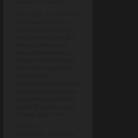
dateng,” seru suara itu…
Oh my gosh…itu suara Ririn
mau ngapain dia kesini,
pikirku. Kapan masuknya,
kok gak kedengaran? Ririn
memang tidak pernah
mengetuk pintu kalau ke
rumahku, karena keluarga
kami sudah sangat akrab
dengan dia dan
keluarganya. Belum sempat
aku berpikir dan bertindak
untuk menyelamatkan diri,
tau-tau Ririn udah nongol
di ruang tengah, dan
“AAAHHH…
ANDREEEEW…!!!!,”jeritnya.