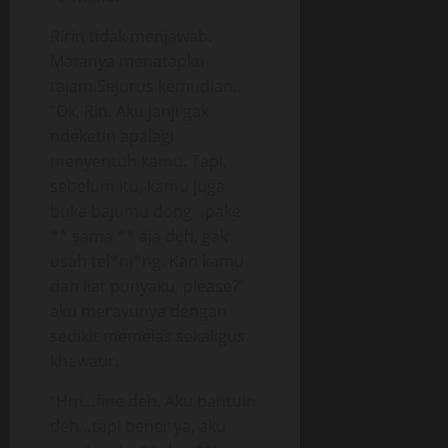
Ririn tidak menjawab.
Matanya menatapku
tajam.Sejurus kemudian..
“Ok, Rin. Aku janji gak
ndeketin apalagi
menyentuh kamu. Tapi,
sebelum itu, kamu juga
buka bajumu dong…pake
** sama ** aja deh, gak
usah tel*nj*ng. Kan kamu
dah liat punyaku, please?”
aku merayunya dengan
sedikit memelas sekaligus
khawatir.
“Hm…fine deh. Aku bantuin
deh…tapi bener ya, aku