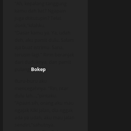
“Ah, kepalang tanggung
kamu dah liat? Ngapain
juga dtitutupin? Telat
donk,”kilahku.
“Dasar kamu ya. Ya, udah
deh, aku pamit dulu. Salam
aja buat istrimu. Sana,
terusin lagi.” Ririn beranjak
dari duduknya, dan pamit
pulang
Bokep
.
Buru-buru aku
mencegahnya. “Rin, ntar
dulu lah…,”pintaku.
“Apaan sih, orang aku mau
ngajak Kiki jalan, dia nggak
ada ya udah, aku mau jalan
sendiri,”sahutnya.