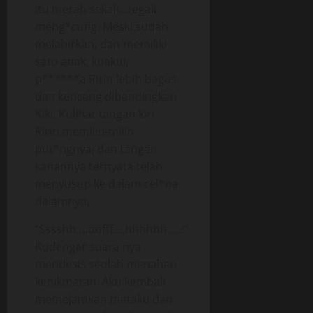
itu merah sekali…tegak
meng*cung. Meski sudah
melahirkan, dan memiliki
satu anak, kuakui,
p******a Ririn lebih bagus
dan kencang dibandingkan
Kiki. Kulihat tangan kiri
Ririn memilin-milin
put*ngnya, dan tangan
kanannya ternyata telah
menyusup ke dalam cel*na
dalamnya.
“Sssshh….oofff….hhhhhh…..:”
Kudengar suara nya
mendesis seolah menahan
kenikmatan. Aku kembali
memejamkan mataku dan