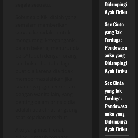
Didampingi
segala sesuatu,
Ayah Tiriku
Sebut saja Kiki dialah yang
Sex Cinta
semalam memberikan
yang Tak
service kepadaku untuk
Terduga:
mengurangi keteganganku
Pendewasa
dalam bekerja, menurut dia
anku yang
bers*tubuh dengan orang
Didampingi
lain bukan hal tabu lagi
Ayah Tiriku
buat dia karena dia tidak
mempermasalahkan jika
Sex Cinta
suaminya juga berkencan
yang Tak
dengan wanita lain, yang
Terduga:
penting dalam prinsip dia
Pendewasa
adalah tidak lihat langsung
anku yang
saat kejadian tersebut.
Didampingi
Ayah Tiriku
Aku yang masih enak
dikasur masih teringat