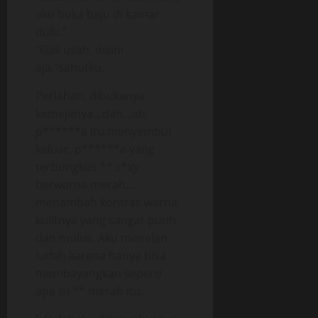
aku buka baju di kamar
dulu.”
“Gak usah, disini
aja,”sahutku.
Perlahan, dibukanya
kemejanya…dan…ah
p******a itu menyembul
keluar. p******a yang
terbungkus ** s*xy
berwarna merah…
menambah kontras warna
kulitnya yang sangat putih
dan mulus. Aku menelan
ludah karena hanya bisa
membayangkan seperti
apa isi ** merah itu.