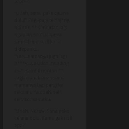
protes.
“Udah, sana, pake celana
dulu!” Pagi-pagi tel*nj*ng,
nonton ** sendirian,lagi
ngapain sih?”ucapnya
sambil duduk di kursi
didepanku.
“Yee…namanya juga lagi
h***y…ya udah mending
col*i sambil nonton **.
Lagian anak-anak sama
mamanya lagi pergi ke
sekolah. Ya udah, self
service,”sahutku.
“Udah, Ndrew. Sana pake
celana dulu. Kamu gak risih
apa?”