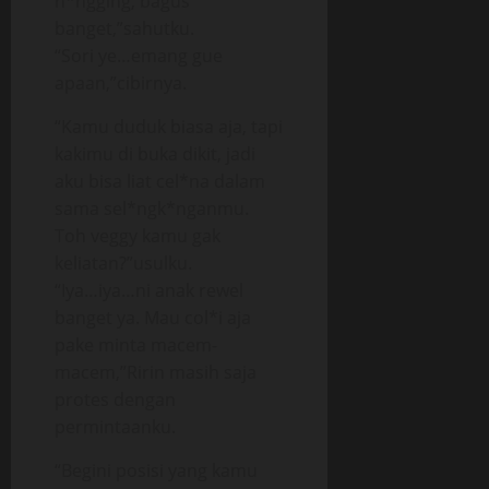
n*ngging, bagus
banget,”sahutku.
“Sori ye…emang gue
apaan,”cibirnya.
“Kamu duduk biasa aja, tapi
kakimu di buka dikit, jadi
aku bisa liat cel*na dalam
sama sel*ngk*nganmu.
Toh veggy kamu gak
keliatan?”usulku.
“Iya…iya…ni anak rewel
banget ya. Mau col*i aja
pake minta macem-
macem,”Ririn masih saja
protes dengan
permintaanku.
“Begini posisi yang kamu