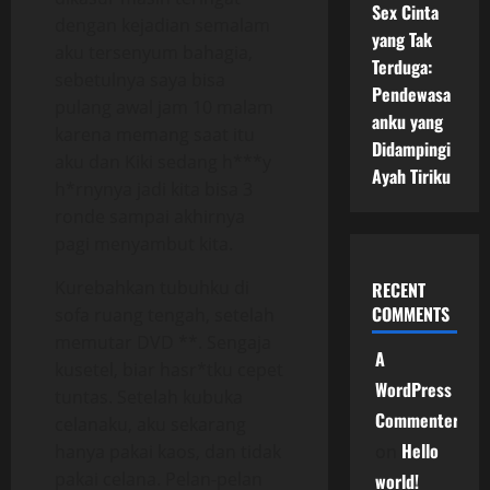
Sex Cinta
dengan kejadian semalam
yang Tak
aku tersenyum bahagia,
Terduga:
sebetulnya saya bisa
Pendewasa
pulang awal jam 10 malam
anku yang
karena memang saat itu
Didampingi
aku dan Kiki sedang h***y
Ayah Tiriku
h*rnynya jadi kita bisa 3
ronde sampai akhirnya
pagi menyambut kita.
Kurebahkan tubuhku di
RECENT
COMMENTS
sofa ruang tengah, setelah
memutar DVD **. Sengaja
A
kusetel, biar hasr*tku cepet
WordPress
tuntas. Setelah kubuka
Commenter
celanaku, aku sekarang
Hello
hanya pakai kaos, dan tidak
on
pakai celana. Pelan-pelan
world!