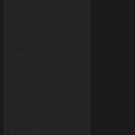
seperti orang yang sesak
nafas. Kulirik ke arah cel*na
dalamnya…oppsss….aku
menangkap sinyal kalo
ternyata Ririn juga mulai
ternagsang dengan
aktivitasku.
Karena cel*na dalamnya
berbahan satin dan tipis,
jelas sekali terlihat ada
noda cairan di sekitar
selangkannya. Duduknya
pun mulai gelisah.
Tangannya mulai mer*ba
d*danya, dan tangan yang
satunya turun mer*ba
p*ha dan