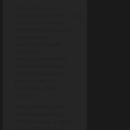
“Achh…Liiiinn…enak
bangeeeeett….sssshhh…….”aku
menceracau menikmati
jil*tan lidah dan hangatnya
mulut Ririn saat
meng*nyot t*ngkolku.
Betul-betul
mengga*rahkan melihat
bibir dan lidahnya yang
merah menyapu lembut
kepala dan bat*ng
kelel*kianku. Hingga
akhirnya….
“Rin….bibir kamu lembut
banget sayaaaannggg.
“Keluarin sayang…t*ngkol
kamu udah berdenyut