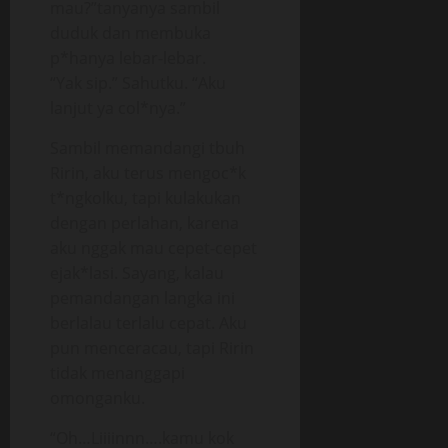
mau?”tanyanya sambil
duduk dan membuka
p*hanya lebar-lebar.
“Yak sip.” Sahutku. “Aku
lanjut ya col*nya.”
Sambil memandangi tbuh
Ririn, aku terus mengoc*k
t*ngkolku, tapi kulakukan
dengan perlahan, karena
aku nggak mau cepet-cepet
ejak*lasi. Sayang, kalau
pemandangan langka ini
berlalau terlalu cepat. Aku
pun menceracau, tapi Ririn
tidak menanggapi
omonganku.
“Oh…Liiiinnn….kamu kok