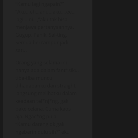
“Kamu lagi ngapain?”
“Aku…eh…anu…aku….ee…
lagi…ini…,”aku tak bisa
menjawa pertanyaannya.
Gugup. Panik. Sal-ting.
Semua bercampur jadi
satu.
Orang yang selama ini
hanya ada dalam fant*siku,
tiba-tiba muncul
dihadapanku dan straight,
langsung melihatku dalam
keadaan tel*nj*ng, gak
pake celana, Cuma kaos
aja. Ngac*ng pula.
“Kamu dateng ok gak
ngabarin dulu sih?” aku