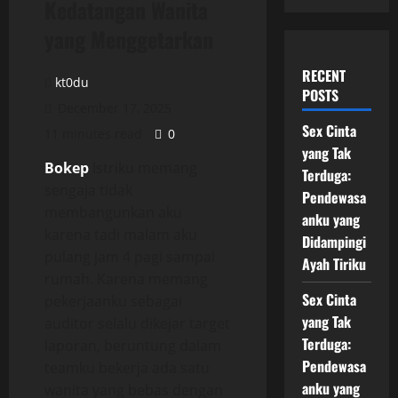
Kedatangan Wanita
yang Menggetarkan
RECENT
kt0du
POSTS
December 17, 2025
Sex Cinta
11 minutes read
0
yang Tak
Bokep
Istriku memang
Terduga:
sengaja tidak
Pendewasa
membangunkan aku
anku yang
karena tadi malam aku
Didampingi
pulang jam 4 pagi sampai
Ayah Tiriku
rumah. Karena memang
Sex Cinta
pekerjaanku sebagai
yang Tak
auditor selalu dikejar target
Terduga:
laporan, beruntung dalam
Pendewasa
teamku bekerja ada satu
anku yang
wanita yang bebas dengan