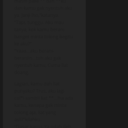
masih pake ** dan **ku
dan kamu gak nyentuh aku
ya. Janji lho,”katanya.
“Tapi, tunggu. Aku mau
tanya, kok kamu berani
banget minta tolong begitu
ke aku?”
“Yaaa…aku berani-
beraniin…toh aku gak
nyentuh kamu, Cuma liat
doang.
Lagian, kamu dah liat
punyaku? Trus, aku lagi
col*i sambil liat **…lha ada
kamu, kenapa gak minta
tolong aja, liat yang
asli?”kilahku.
“Dasar kamu. Ya udah deh,