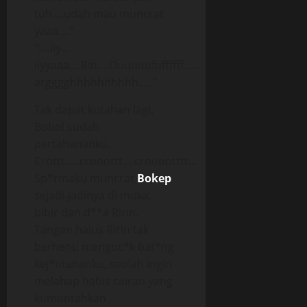
tuh….udah mau muncrat
yaaa….”
“I…iiy…
iiyyaaa….Rin….Ouuuuufuffffff…..
argggghhhhhhhhhh…..”
Tak dapat kutahan lagi.
Bobol sudah
pertahananku.
Crottt…..crooottt….crooootttt…
Sp*rmaku muncrat
Bokep
sejadi-jadinya di muka,
bibir dan d**a Ririn.
Tangan halus Ririn tak
berhenti mengoc*k bat*ng
kej*ntananku, seolah ingin
melahap habis cairan yang
kumuntahkan