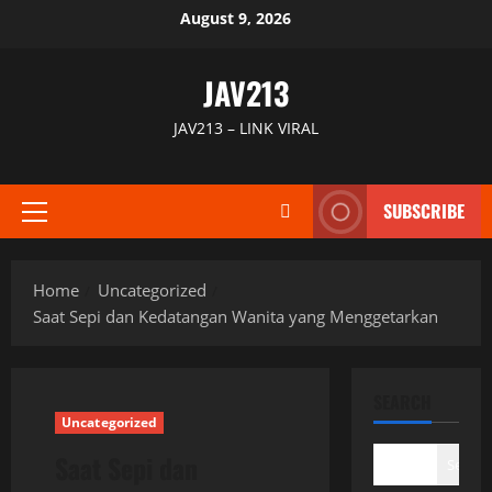
Skip
August 9, 2026
to
content
JAV213
JAV213 – LINK VIRAL
SUBSCRIBE
Primary
Menu
Home
Uncategorized
Saat Sepi dan Kedatangan Wanita yang Menggetarkan
SEARCH
Uncategorized
Saat Sepi dan
Search