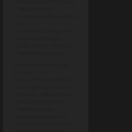
meneruskan koc*kan pada
t*ngkolku sambil
menikmati rintihan-rintihan
Ririn.
Tiba-tiba aku merasa ada
sesuatu yang hangat…
basah…lembut…menerpa
t*ngkol dan tanganku.
Aku membuka mata dan
terpekik. “Lin…
kamu…,”leherku tercekat.
“Aku nggak tega liat kamu
menderita, Ndrew,”sahut
Ririn sambil membelai
t*ngkolku dengan
tangannya yang lembut.
My gosh…perlahan impin
dan obs*siku menjadi