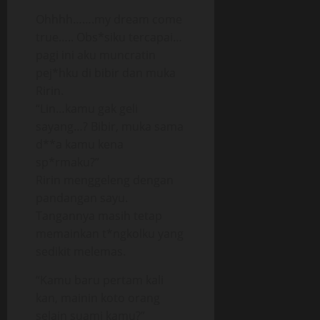
Ohhhh…….my dream come
true….. Obs*siku tercapai…
pagi ini aku muncratin
pej*hku di bibir dan muka
Ririn.
“Lin…kamu gak geli
sayang…? Bibir, muka sama
d**a kamu kena
sp*rmaku?”
Ririn menggeleng dengan
pandangan sayu.
Tangannya masih tetap
memainkan t*ngkolku yang
sedikit melemas.
“Kamu baru pertam kali
kan, mainin koto orang
selain suami kamu?”