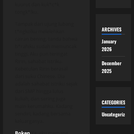
kuurut dan kuk*c*k
tongk*lku.
Tampak dari ujung lubang
ARCHIVES
t*ngkolku melelehkan
cairan bening, tanda bahwa
January
b*rahiku sudah memuncak
2026
tinggi. Aku pun teringat
Ririn, sahabat istriku.
December
Kebetulan Ririn berasal
2025
dari suku Chinese. Dia
adalah sahabat istriku sejak
dari SMP hingga lulus
kuliah, dan sering juga
CATEGORIES
main kerumahku. Kadang
sendiri, kadang bersama
Uncategorized
keluarganya.
Bokep
Ya, aku memang