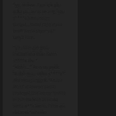
“Iya, Ndrew. Tapi kok aku
suka ya…terus terang, bau
s****a kamu seger
banget…kamu rajin maka
buah sama sayur ya?”
tanya Ririn.
“Iya…kalo gak gitu,
Indahmana mau nelen
s****a aku.”
“Aihhh….” Ririn terpekik.
“Indah mau nelen s****a?”
Aku mengangguk. “Keapa
Rin? Penasaran sama
rasanya? Lha itu spr*maku
masih meleleh di muka
sama d**a kamu. Coba aja
rasanya,”sahutku.