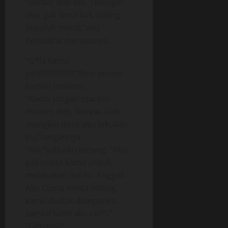
“Bentar deh Rin. Tolongin
aku, gak lama kok, paling
sepuluh menit,”aku
berusaha merayunya.
“G*la kamu
ya!!!!!!!!!!!!!!!!!!!!”Ririn protes
sambil melotot.
“Kamu jangan macem-
macem deh, Ndrew. Gak
mungkin donk aku lakukan
itu,”sergahnya.
“Rin,”sahutku tenang. “Aku
gak minta kamu untuk
melakukan hal itu. Enggak.
Aku Cuma minta tolong,
kamu duduk didepanku,
sambil liatin aku col*i.”
“Gimana?”