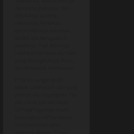
Setelah itu, diturunkannya
zip celana jeansnya, dan
dibukanya kancing
celananya. Perlahan,
diturunkannya jeansnya…
sedikit ada keraguan di
wajahnya. Tapi akhirnya,
celana itu terlepas dari kaki
yang dibungkusnya. Wow…
aku terbelalak melihatnya.
P*ha itu sangat putih
sekali. Lebih putih dari yang
pernah aku bayangkan. Tak
ada cacat, tak ada noda.
Sel*ngk*ngannya masih
terbungkus cel*na dalam
mini berbahan satin,
sewarna dengan **nya.