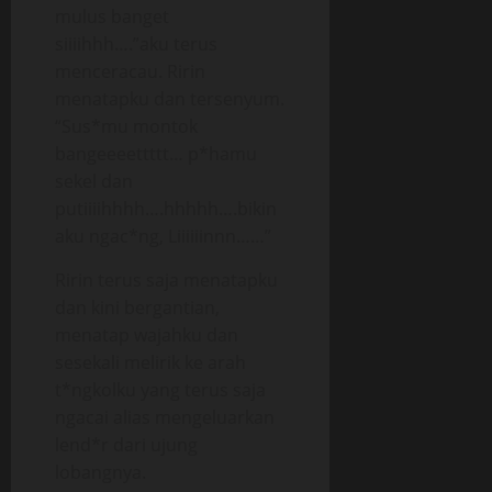
mulus banget
siiiihhh….”aku terus
menceracau. Ririn
menatapku dan tersenyum.
“Sus*mu montok
bangeeeettttt… p*hamu
sekel dan
putiiiihhhh….hhhhh….bikin
aku ngac*ng, Liiiiiinnn……”
Ririn terus saja menatapku
dan kini bergantian,
menatap wajahku dan
sesekali melirik ke arah
t*ngkolku yang terus saja
ngacai alias mengeluarkan
lend*r dari ujung
lobangnya.