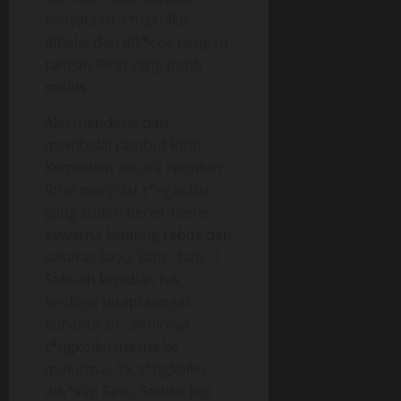
kenyataan. t*ngkolku
dibelai dan dik*cok dengan
tangan Ririn yang putih
mulus.
Aku mendesis dan
membelai rambut Ririn.
Kemudian secara spontan
Ririn menj*lat t*ngkolku
yang sudah bener-bener
sewarna kepiting rebus dan
sekeras kayu. Dan…hap…!
Sebuah kejadian tak
terduga tetapi sangat
kunantikan…akhirnya
t*ngkolku masuk ke
mulutnya. Ya, t*ngkolku
dih*sap Ririn. Sedikit lagi