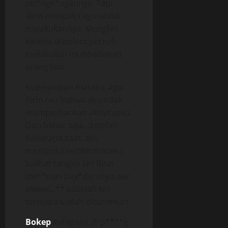
sel*ngk*ngannya. Tapi
Ririn nampak ragu untuk
melakukannya. Mungkin
karena ia belum pernah
melakukan ini dihadapan
orang lain.
Kupejamkan mataku, agar
Ririn tau bahwa aku tidak
memperhatikan aktivitasku.
Dan benar saja…setelah
beberapa saat, aku
membuka sedikit mataku,
kulihat tangan kiri Ririn
mer*mas pay*daranya dan
owww…** sebelah kiri
ternyata sudah diturunkan.
Bokep
Astagaaa..!!! p****g