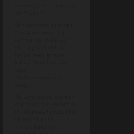
Sepertinya, itu adalah satu
set ** dan **.
“Nih, aku u dah buka baju.
Dah, kamu terusin lagi
col*nya. Aku duduk ya.”
Ririn segera duduk, dan
hendak menyilangkan
kakinya. Buru-buru aku
cegah.
“Duduknya jangan gitu
dong…”
“Ih, kamu tuh ya…macem-
macem banget. Emang aku
musti gimana?”protes Ririn.
“N*ngging, gitu?”
“Ya kalo kamu mau