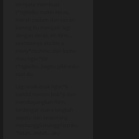
ternyata membuat
t*ngkolku makin keras,
merah padam dan cairan
bening itu mengalir lagi
dengan deras. Ah Ririn…
seandainya aku bis a
meny*ntuhmu..dan kamu
mau ngoc*kin
t*ngkolku..begitu pikiranku
saat itu.
Lagi enak-enak ngoc*k
sambil nonton bok*p dan
membayangkan Ririn,
terdengar suara langkah
sepatu dan seseorang
memanggil-manggil istriku.
“Ndah…Indah…aku