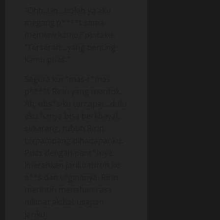
“Ohh..Lin…boleh ya aku
megang p****t sama
memiaw kamu?”pintaku.
“Terserah…yang penting
kamu puas.”
Segera kur*mas-r*mas
p****t Ririn yang montok.
Ah, obs*siku tercapai…dulu
aku hanya bisa berkhayal,
sekarang, tubuh Ririn
terpampang dihadapanku.
Puas dengan pant*tnya,
kuarahkan jariku turun ke
a**s dan v*ginanya. Ririn
merintih menahan rasa
nikmat akibat usapan
jariku.