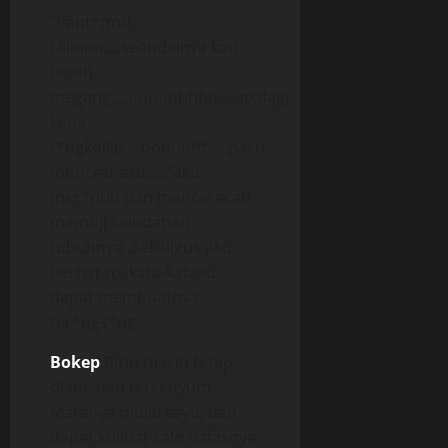
“Pant*tmu,
Liiiinnn….seandainya kau
boleh
megang….uuuuhhhhh….apalagi
kena
t*ngkolku….oouuufff…..pasti
muncrat aku….,”aku
mer*ntih dan menceracau
memuji keindahan
tubuhnya. Sekaligus aku
berharap, kata-kataku
dapat membuatnya
ter*ngs*ng.
Bokep
Ririn masih tetap
diam, dan tersenyum
Matanya mulai sayu, dan
dapat kulihat kalo nafasnya