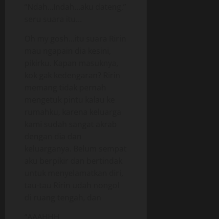
“Ndah…Indah…aku dateng,”
seru suara itu…
Oh my gosh…itu suara Ririn
mau ngapain dia kesini,
pikirku. Kapan masuknya,
kok gak kedengaran? Ririn
memang tidak pernah
mengetuk pintu kalau ke
rumahku, karena keluarga
kami sudah sangat akrab
dengan dia dan
keluarganya. Belum sempat
aku berpikir dan bertindak
untuk menyelamatkan diri,
tau-tau Ririn udah nongol
di ruang tengah, dan
“AAAHHH…