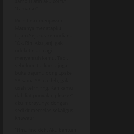
sambil liatin aku col*i.”
“Gimana?”
Ririn tidak menjawab.
Matanya menatapku
tajam.Sejurus kemudian..
“Ok, Rin. Aku janji gak
ndeketin apalagi
menyentuh kamu. Tapi,
sebelum itu, kamu juga
buka bajumu dong…pake
** sama ** aja deh, gak
usah tel*nj*ng. Kan kamu
dah liat punyaku, please?”
aku merayunya dengan
sedikit memelas sekaligus
khawatir.
“Hm…fine deh. Aku bantuin