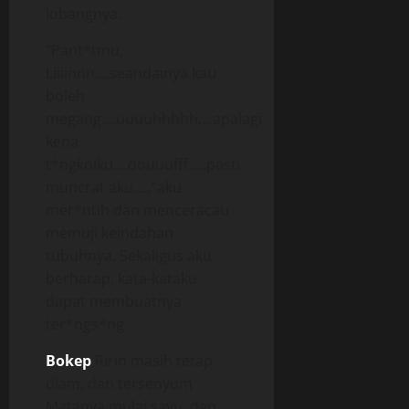
lobangnya.
“Pant*tmu,
Liiiinnn….seandainya kau
boleh
megang….uuuuhhhhh….apalagi
kena
t*ngkolku….oouuufff…..pasti
muncrat aku….,”aku
mer*ntih dan menceracau
memuji keindahan
tubuhnya. Sekaligus aku
berharap, kata-kataku
dapat membuatnya
ter*ngs*ng.
Bokep
Ririn masih tetap
diam, dan tersenyum
Matanya mulai sayu, dan