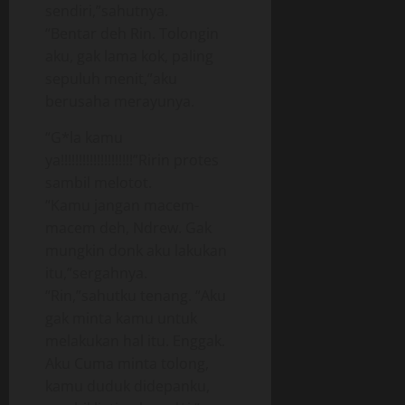
sendiri,”sahutnya.
“Bentar deh Rin. Tolongin
aku, gak lama kok, paling
sepuluh menit,”aku
berusaha merayunya.
“G*la kamu
ya!!!!!!!!!!!!!!!!!!!!”Ririn protes
sambil melotot.
“Kamu jangan macem-
macem deh, Ndrew. Gak
mungkin donk aku lakukan
itu,”sergahnya.
“Rin,”sahutku tenang. “Aku
gak minta kamu untuk
melakukan hal itu. Enggak.
Aku Cuma minta tolong,
kamu duduk didepanku,