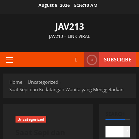
Skip
August 8, 2026
5:26:11 AM
to
content
JAV213
JAV213 – LINK VIRAL
SUBSCRIBE
Primary
Menu
Home
Uncategorized
Saat Sepi dan Kedatangan Wanita yang Menggetarkan
SEARCH
Uncategorized
Saat Sepi dan
Search