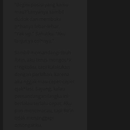
“Begini posisi yang kamu
mau?”tanyanya sambil
duduk dan membuka
p*hanya lebar-lebar.
“Yak sip.” Sahutku. “Aku
lanjut ya col*nya.”
Sambil memandangi tbuh
Ririn, aku terus mengoc*k
t*ngkolku, tapi kulakukan
dengan perlahan, karena
aku nggak mau cepet-cepet
ejak*lasi. Sayang, kalau
pemandangan langka ini
berlalau terlalu cepat. Aku
pun menceracau, tapi Ririn
tidak menanggapi
omonganku.