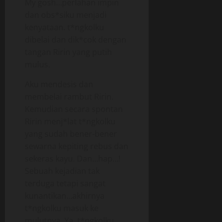
My gosh…perlahan impin
dan obs*siku menjadi
kenyataan. t*ngkolku
dibelai dan dik*cok dengan
tangan Ririn yang putih
mulus.
Aku mendesis dan
membelai rambut Ririn.
Kemudian secara spontan
Ririn menj*lat t*ngkolku
yang sudah bener-bener
sewarna kepiting rebus dan
sekeras kayu. Dan…hap…!
Sebuah kejadian tak
terduga tetapi sangat
kunantikan…akhirnya
t*ngkolku masuk ke
mulutnya. Ya, t*ngkolku