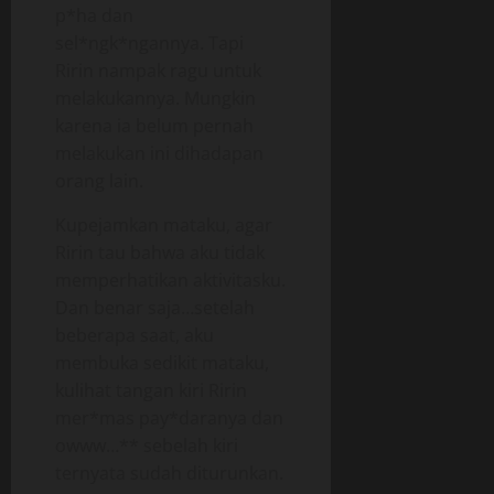
p*ha dan
sel*ngk*ngannya. Tapi
Ririn nampak ragu untuk
melakukannya. Mungkin
karena ia belum pernah
melakukan ini dihadapan
orang lain.
Kupejamkan mataku, agar
Ririn tau bahwa aku tidak
memperhatikan aktivitasku.
Dan benar saja…setelah
beberapa saat, aku
membuka sedikit mataku,
kulihat tangan kiri Ririn
mer*mas pay*daranya dan
owww…** sebelah kiri
ternyata sudah diturunkan.