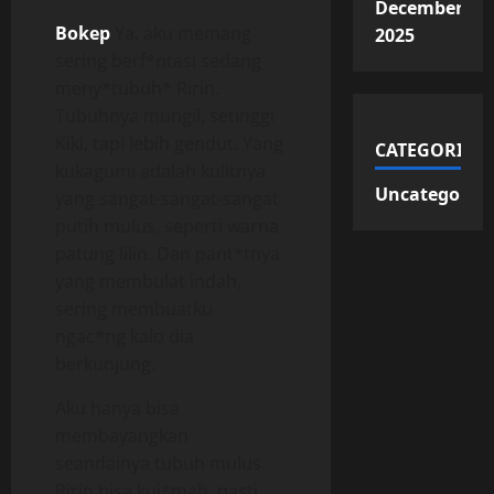
December
Bokep
Ya, aku memang
2025
sering berf*ntasi sedang
meny*tubuh* Ririn.
Tubuhnya mungil, setinggi
Kiki, tapi lebih gendut. Yang
CATEGORIES
kukagumi adalah kulitnya
Uncategorize
yang sangat-sangat-sangat
putih mulus, seperti warna
patung lilin. Dan pant*tnya
yang membulat indah,
sering membuatku
ngac*ng kalo dia
berkunjung.
Aku hanya bisa
membayangkan
seandainya tubuh mulus
Ririn bisa kuj*mah, pasti