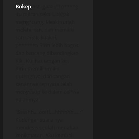
Bokep
Astagaaa..!!! p****g
itu merah sekali…tegak
meng*cung. Meski sudah
melahirkan, dan memiliki
satu anak, kuakui,
p******a Ririn lebih bagus
dan kencang dibandingkan
Kiki. Kulihat tangan kiri
Ririn memilin-milin
put*ngnya, dan tangan
kanannya ternyata telah
menyusup ke dalam cel*na
dalamnya.
“Sssshh….oofff….hhhhhh…..:”
Kudengar suara nya
mendesis seolah menahan
kenikmatan. Aku kembali