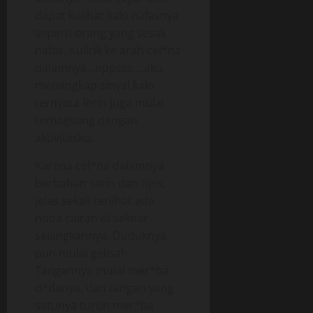
dapat kulihat kalo nafasnya
seperti orang yang sesak
nafas. Kulirik ke arah cel*na
dalamnya…oppsss….aku
menangkap sinyal kalo
ternyata Ririn juga mulai
ternagsang dengan
aktivitasku.
Karena cel*na dalamnya
berbahan satin dan tipis,
jelas sekali terlihat ada
noda cairan di sekitar
selangkannya. Duduknya
pun mulai gelisah.
Tangannya mulai mer*ba
d*danya, dan tangan yang
satunya turun mer*ba