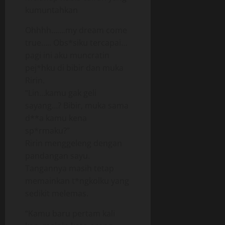
kumuntahkan
Ohhhh…….my dream come
true….. Obs*siku tercapai…
pagi ini aku muncratin
pej*hku di bibir dan muka
Ririn.
“Lin…kamu gak geli
sayang…? Bibir, muka sama
d**a kamu kena
sp*rmaku?”
Ririn menggeleng dengan
pandangan sayu.
Tangannya masih tetap
memainkan t*ngkolku yang
sedikit melemas.
“Kamu baru pertam kali