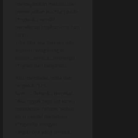
memejamkan mataku dan
meneruskan koc*kan pada
t*ngkolku sambil
menikmati rintihan-rintihan
Ririn.
Tiba-tiba aku merasa ada
sesuatu yang hangat…
basah…lembut…menerpa
t*ngkol dan tanganku.
Aku membuka mata dan
terpekik. “Lin…
kamu…,”leherku tercekat.
“Aku nggak tega liat kamu
menderita, Ndrew,”sahut
Ririn sambil membelai
t*ngkolku dengan
tangannya yang lembut.