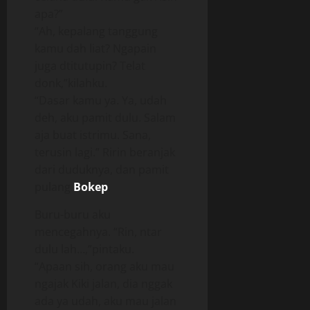
apa?”
“Ah, kepalang tanggung
kamu dah liat? Ngapain
juga dtitutupin? Telat
donk,”kilahku.
“Dasar kamu ya. Ya, udah
deh, aku pamit dulu. Salam
aja buat istrimu. Sana,
terusin lagi.” Ririn beranjak
dari duduknya, dan pamit
pulang
Bokep
.
Buru-buru aku
mencegahnya. “Rin, ntar
dulu lah…,”pintaku.
“Apaan sih, orang aku mau
ngajak Kiki jalan, dia nggak
ada ya udah, aku mau jalan