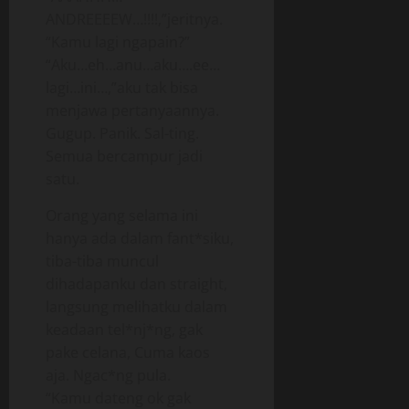
ANDREEEEW…!!!!,”jeritnya.
“Kamu lagi ngapain?”
“Aku…eh…anu…aku….ee…
lagi…ini…,”aku tak bisa
menjawa pertanyaannya.
Gugup. Panik. Sal-ting.
Semua bercampur jadi
satu.
Orang yang selama ini
hanya ada dalam fant*siku,
tiba-tiba muncul
dihadapanku dan straight,
langsung melihatku dalam
keadaan tel*nj*ng, gak
pake celana, Cuma kaos
aja. Ngac*ng pula.
“Kamu dateng ok gak