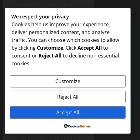
kan, mainin koto orang
selain suami kamu?”
“Iya, Ndrew. Tapi kok aku
We respect your privacy
suka ya…terus terang, bau
Cookies help us improve your experience,
s****a kamu seger
deliver personalized content, and analyze
banget…kamu rajin maka
traffic. You can choose which cookies to allow
buah sama sayur ya?”
by clicking
Customize
. Click
Accept All
to
tanya Ririn.
consent or
Reject All
to decline non-essential
cookies.
“Iya…kalo gak gitu,
Indahmana mau nelen
Customize
s****a aku.”
“Aihhh….” Ririn terpekik.
Reject All
“Indah mau nelen s****a?”
Aku mengangguk. “Keapa
Accept All
Rin? Penasaran sama
rasanya? Lha itu spr*maku
Powered by
masih meleleh di muka
sama d**a kamu. Coba aja