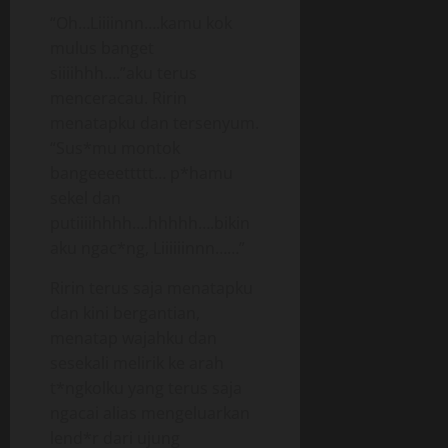
“Oh…Liiiinnn….kamu kok
mulus banget
siiiihhh….”aku terus
menceracau. Ririn
menatapku dan tersenyum.
“Sus*mu montok
bangeeeettttt… p*hamu
sekel dan
putiiiihhhh….hhhhh….bikin
aku ngac*ng, Liiiiiinnn……”
Ririn terus saja menatapku
dan kini bergantian,
menatap wajahku dan
sesekali melirik ke arah
t*ngkolku yang terus saja
ngacai alias mengeluarkan
lend*r dari ujung