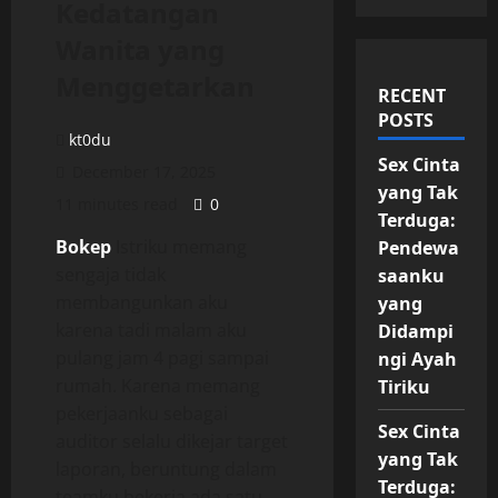
Kedatangan
Wanita yang
Menggetarkan
RECENT
POSTS
kt0du
Sex Cinta
December 17, 2025
yang Tak
11 minutes read
0
Terduga:
Bokep
Istriku memang
Pendewa
sengaja tidak
saanku
membangunkan aku
yang
karena tadi malam aku
Didampi
pulang jam 4 pagi sampai
ngi Ayah
rumah. Karena memang
Tiriku
pekerjaanku sebagai
Sex Cinta
auditor selalu dikejar target
yang Tak
laporan, beruntung dalam
Terduga:
teamku bekerja ada satu