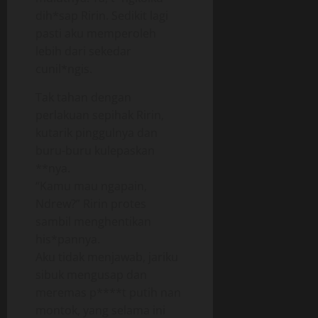
dih*sap Ririn. Sedikit lagi
pasti aku memperoleh
lebih dari sekedar
cunil*ngis.
Tak tahan dengan
perlakuan sepihak Ririn,
kutarik pinggulnya dan
buru-buru kulepaskan
**nya.
“Kamu mau ngapain,
Ndrew?” Ririn protes
sambil menghentikan
his*pannya.
Aku tidak menjawab, jariku
sibuk mengusap dan
meremas p****t putih nan
montok, yang selama ini