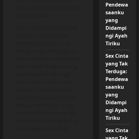
Pendewa
wanita yang bebas dengan
saanku
segala sesuatu,
yang
Sebut saja Kiki dialah yang
Didampi
semalam memberikan
ngi Ayah
service kepadaku untuk
Tiriku
mengurangi keteganganku
Sex Cinta
dalam bekerja, menurut dia
yang Tak
bers*tubuh dengan orang
Terduga:
lain bukan hal tabu lagi
Pendewa
buat dia karena dia tidak
saanku
mempermasalahkan jika
yang
suaminya juga berkencan
Didampi
dengan wanita lain, yang
ngi Ayah
penting dalam prinsip dia
Tiriku
adalah tidak lihat langsung
saat kejadian tersebut.
Sex Cinta
yang Tak