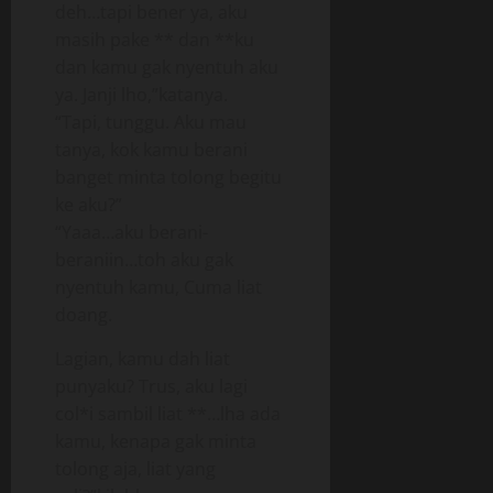
deh…tapi bener ya, aku
masih pake ** dan **ku
dan kamu gak nyentuh aku
ya. Janji lho,”katanya.
“Tapi, tunggu. Aku mau
tanya, kok kamu berani
banget minta tolong begitu
ke aku?”
“Yaaa…aku berani-
beraniin…toh aku gak
nyentuh kamu, Cuma liat
doang.
Lagian, kamu dah liat
punyaku? Trus, aku lagi
col*i sambil liat **…lha ada
kamu, kenapa gak minta
tolong aja, liat yang