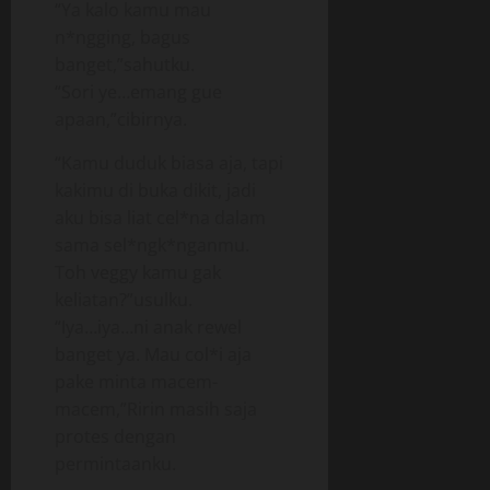
“Ya kalo kamu mau
n*ngging, bagus
banget,”sahutku.
“Sori ye…emang gue
apaan,”cibirnya.
“Kamu duduk biasa aja, tapi
kakimu di buka dikit, jadi
aku bisa liat cel*na dalam
sama sel*ngk*nganmu.
Toh veggy kamu gak
keliatan?”usulku.
“Iya…iya…ni anak rewel
banget ya. Mau col*i aja
pake minta macem-
macem,”Ririn masih saja
protes dengan
permintaanku.