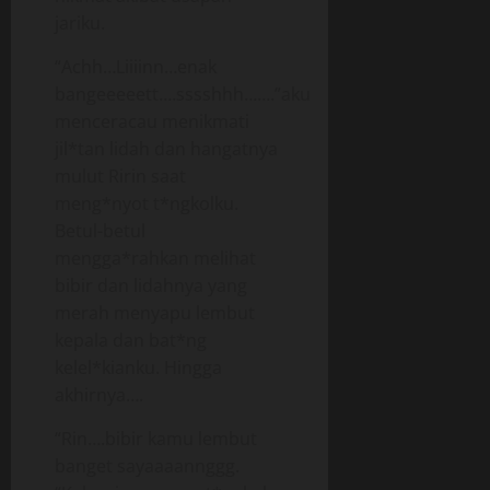
jariku.
“Achh…Liiiinn…enak
bangeeeeett….sssshhh…….”aku
menceracau menikmati
jil*tan lidah dan hangatnya
mulut Ririn saat
meng*nyot t*ngkolku.
Betul-betul
mengga*rahkan melihat
bibir dan lidahnya yang
merah menyapu lembut
kepala dan bat*ng
kelel*kianku. Hingga
akhirnya….
“Rin….bibir kamu lembut
banget sayaaaannggg.