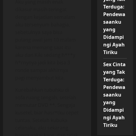
Aku yang masih enak
Terduga:
dikasur masih teringat
Pendewa
dengan kejadian semalam
saanku
aku tersenyum bahagia,
yang
sebetulnya saya bisa
Didampi
pulang awal jam 10 malam
ngi Ayah
karena memang saat itu
Tiriku
aku dan Kiki sedang h***y
h*rnynya jadi kita bisa 3
Sex Cinta
ronde sampai akhirnya
yang Tak
pagi menyambut kita.
Terduga:
Pendewa
Kurebahkan tubuhku di
saanku
sofa ruang tengah, setelah
yang
memutar DVD **. Sengaja
Didampi
kusetel, biar hasr*tku cepet
ngi Ayah
tuntas. Setelah kubuka
Tiriku
celanaku, aku sekarang
hanya pakai kaos, dan tidak