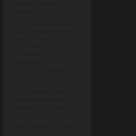
ngabarin dulu sih?” aku
protes.
“Udah, sana, pake celana
dulu!” Pagi-pagi tel*nj*ng,
nonton ** sendirian,lagi
ngapain sih?”ucapnya
sambil duduk di kursi
didepanku.
“Yee…namanya juga lagi
h***y…ya udah mending
col*i sambil nonton **.
Lagian anak-anak sama
mamanya lagi pergi ke
sekolah. Ya udah, self
service,”sahutku.
“Udah, Ndrew. Sana pake
celana dulu. Kamu gak risih