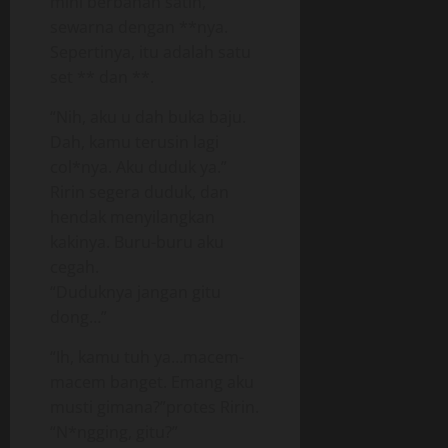
mini berbahan satin,
sewarna dengan **nya.
Sepertinya, itu adalah satu
set ** dan **.
“Nih, aku u dah buka baju.
Dah, kamu terusin lagi
col*nya. Aku duduk ya.”
Ririn segera duduk, dan
hendak menyilangkan
kakinya. Buru-buru aku
cegah.
“Duduknya jangan gitu
dong…”
“Ih, kamu tuh ya…macem-
macem banget. Emang aku
musti gimana?”protes Ririn.
“N*ngging, gitu?”