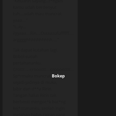
“Keluarin sayang…t*ngkol
kamu udah berdenyut
tuh….udah mau muncrat
yaaa….”
“I…iiy…
iiyyaaa….Rin….Ouuuuufuffffff…..
argggghhhhhhhhhh…..”
Tak dapat kutahan lagi.
Bobol sudah
pertahananku.
Crottt…..crooottt….crooootttt…
Sp*rmaku muncrat
Bokep
sejadi-jadinya di muka,
bibir dan d**a Ririn.
Tangan halus Ririn tak
berhenti mengoc*k bat*ng
kej*ntananku, seolah ingin
melahap habis cairan yang