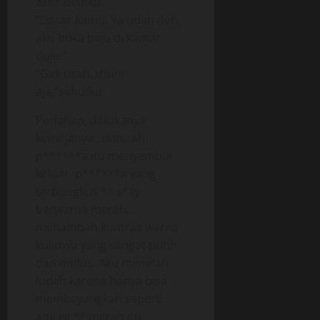
asli?”kilahku.
“Dasar kamu. Ya udah deh,
aku buka baju di kamar
dulu.”
“Gak usah, disini
aja,”sahutku.
Perlahan, dibukanya
kemejanya…dan…ah
p******a itu menyembul
keluar. p******a yang
terbungkus ** s*xy
berwarna merah…
menambah kontras warna
kulitnya yang sangat putih
dan mulus. Aku menelan
ludah karena hanya bisa
membayangkan seperti
apa isi ** merah itu.