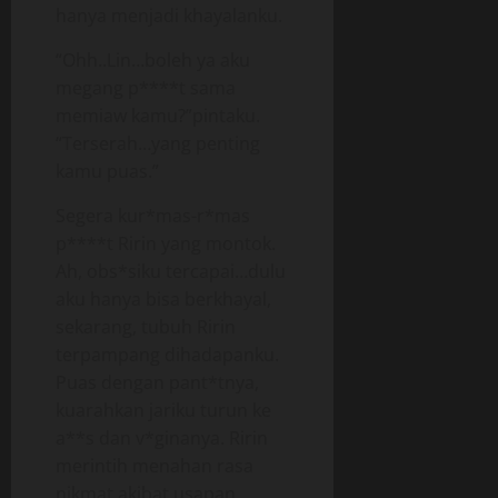
hanya menjadi khayalanku.
“Ohh..Lin…boleh ya aku
megang p****t sama
memiaw kamu?”pintaku.
“Terserah…yang penting
kamu puas.”
Segera kur*mas-r*mas
p****t Ririn yang montok.
Ah, obs*siku tercapai…dulu
aku hanya bisa berkhayal,
sekarang, tubuh Ririn
terpampang dihadapanku.
Puas dengan pant*tnya,
kuarahkan jariku turun ke
a**s dan v*ginanya. Ririn
merintih menahan rasa
nikmat akibat usapan