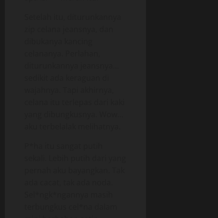
Setelah itu, diturunkannya
zip celana jeansnya, dan
dibukanya kancing
celananya. Perlahan,
diturunkannya jeansnya…
sedikit ada keraguan di
wajahnya. Tapi akhirnya,
celana itu terlepas dari kaki
yang dibungkusnya. Wow…
aku terbelalak melihatnya.
P*ha itu sangat putih
sekali. Lebih putih dari yang
pernah aku bayangkan. Tak
ada cacat, tak ada noda.
Sel*ngk*ngannya masih
terbungkus cel*na dalam