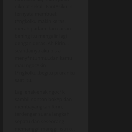
nikmat sekali. Fant*siku ini
ternyata membuat
t*ngkolku makin keras,
merah padam dan cairan
bening itu mengalir lagi
dengan deras. Ah Ririn…
seandainya aku bis a
meny*ntuhmu..dan kamu
mau ngoc*kin
t*ngkolku..begitu pikiranku
saat itu.
Lagi enak-enak ngoc*k
sambil nonton bok*p dan
membayangkan Ririn,
terdengar suara langkah
sepatu dan seseorang
memanggil-manggil istriku.