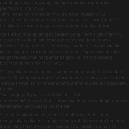
mendengarnya. Langsung saja Agus memaju mundurkan
pen*snya di v*gin*ku..
”Ahh.. Agus lebih kencang..f*ck me Agus..puaskan aku
Agus..pen*smu sungguh luar biasa..Agus aku sayang kamu..”
teriakku tak keruan dengan masih memperhatikan Imron.
Agus mengimbangi dengan gerakan yang l*ar hingga v*gin*ku
terasa lebih dalam lagi tersentuh pen*snya dengan posisi
ini,”Mesi..khhaau hhebat..” des*hnya sambil terus menekanku,
kalau saja Imron melihat sejenak ke kamar Agus maka dia akn
sangat terkejut meilhat pemandangan ini, istrinya sedang
berc*nta dengan rekan kerjanya.
Ternyata kami memang bisa saling mengimbangi, kali ini dalam
waktu 20 menit kami sudah mencapai puncak secara bersamaan
“Teruuus Agus lebih khheeenncang..ahhhh aku keluar Braaaaam”,
teriaku.
“Aaakuu juga Tyyaaasss..nikkkkmat ssekali
mmmeemee*mu..aahhhhh.” teriaknya bersamaan dengan puncak
kenikmatan yang datang bersamaan.
Setelah itu aku langsung menc*um bib*rnya dan kembali
mengenakan pakaian renangku dan kembali berenang bersama
Imron yang tidak menyadari kejadian itu. Setelah itu hari-hari