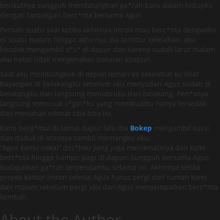
berikutnya sungguh mendatangkan ga*rah baru dalam hidupku
dengan tantangan berc*nta bersama Agus.
Pernah suatu saat ketika akhirnya Imron mau berc*nta denganku
di suatu malam hingga akhirnya dia tertidur kelelahan, aku
hendak mengambil s*s* di dapur dan karena sudah larut malam
aku nekat tidak mengenakan pakaian apapun.
Saat aku membungkuk di depan lemari es sekelebat ku lihat
bayangan di belakangku sebelum aku menyadari Agus sudah di
belakangku dan langsung menubruku dari belakang. Pen*snya
langsung menusuk v*gin*ku yang membuatku hanya tersedak
dan menahan nikmat tiba-tiba ini.
Kami berg*mul di lantai dapur lalu dia
Bokep
mengambil kursi
dan duduk di atasnya sambil memangku aku,
“Agus kamu nakal” des*hku yang juga menikmatinya dan kami
berc*nta hingga hampir pagi di dapur. Sungguh bersama Agus
kudapatkan ga*rah terpendamku selama ini. Akhirnya ketika
proyek kantor Imron selesai Agus harus pergi dari rumah kami
dan malam sebelum pergi aku dan Agus menyempatkan berc*nta
kembali.
About the Author