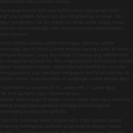
melihat kami dari pantulan cermin,
Sayangnya karena letih atau terburu-buru mau pergi Imron
org*sme terlebih dahulu dan aku dibiarkannya tertahan. Dan
Agus mengetahui hal itu. Malam itu ketika acara sangat ramai
tiba-tiba Imron dipanggil oleh atasannya untuk diperkenalkan
oleh customer.
Imron berkata padaku untuk menunggu sebentar, sambil
menunggu aku ke lantai 2 untuk melihat barang2 antik, di lantai 2
ternyata keadaan cukup sepi hanya 2-3 orang yang melihat-lihat
di ruangan yang besar itu. Aku sangat tertarik oleh sebuah cermin
besar di pojokan ruangan, tanpa takut aku melihat ke sana dan
mengaguminya juga sekaligus mengagumi kes*ksian tubuhku di
depan cermin, tanpa ku sadari di sampingku sudah berada Agus .
“Udah nanti kacanya pecah lho..cakep deh..!”, canda Agus
“Ah bisa aja kamu Agus”,balasku tersipu.
Setelah berbincang2 di depan cermin cukup lama Agus meminta
tolong dipegangkan gelasnya sehingga kedua tanganku
memegang gelasnya dan gelasku.
“Aku bisa membuat kamu tampak lebih s*ksi”,katanya sambil
langsung memegang rambutku yang tergerai dengan sangat
lembut. Tanpa bisa mengelak dia telah menggulung rambutku