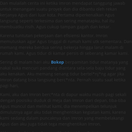
Dan mulailah cerita ini ketika Imron mendapat tanggung jawab
untuk menangani suatu proyek dan dia dibantu oleh rekan
kerjanya Agus dari luar kota. Pertama diperkenalkan Agus
langsung seperti terkesima dan sering menatapku, hal itu
membuatku risih. Agus cukup tampan gagah dan kekar.
Karena tuntutan pekerjaan dan efisiensi kantor, Imron
memutuskan agar Agus tinggal di rumah kami utk sementara. Dan
memang mereka berdua sering bekerja hingga larut malam di
rumah kami. Agus tidur di kamar persis di seberang kamar kami.
Sering di malam hari aku
Bokep
berpamitan tidur matanya yang
nakal suka mencuri pandang diantara sela-sela baju tidur yang
aku kenakan. Aku memang senang tidur bertel*nj*ng agar jika
Imron datang bisa langsung berc*nta. Pernah suatu saat ketika
pagi hari,
Kami, aku dan Imron berc*nta di dapur waktu masih pagi sekali
dengan posisiku duduk di meja dan Imron dari depan, tiba-tiba
Agus muncul dan melihat kami, dia menempelkan telunjuk
dimulutnya agar aku tidak menghentikan kegiatan kami, karena
kami sedang dalam puncaknya dan Imron yang membelakangi
Agus dan aku juga tidak tega menghentikan Imron,