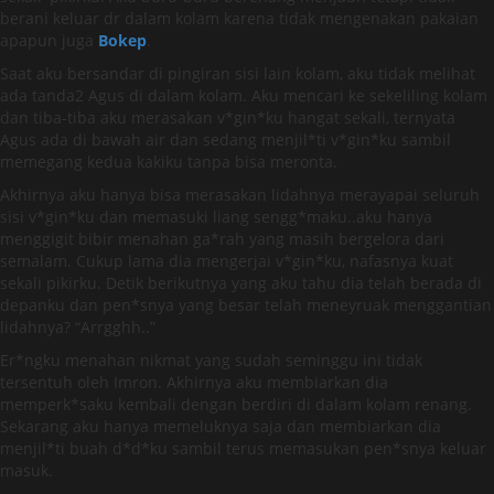
berani keluar dr dalam kolam karena tidak mengenakan pakaian
apapun juga
Bokep
.
Saat aku bersandar di pingiran sisi lain kolam, aku tidak melihat
ada tanda2 Agus di dalam kolam. Aku mencari ke sekeliling kolam
dan tiba-tiba aku merasakan v*gin*ku hangat sekali, ternyata
Agus ada di bawah air dan sedang menjil*ti v*gin*ku sambil
memegang kedua kakiku tanpa bisa meronta.
Akhirnya aku hanya bisa merasakan lidahnya merayapai seluruh
sisi v*gin*ku dan memasuki liang sengg*maku..aku hanya
menggigit bibir menahan ga*rah yang masih bergelora dari
semalam. Cukup lama dia mengerjai v*gin*ku, nafasnya kuat
sekali pikirku. Detik berikutnya yang aku tahu dia telah berada di
depanku dan pen*snya yang besar telah meneyruak menggantian
lidahnya? “Arrgghh..”
Er*ngku menahan nikmat yang sudah seminggu ini tidak
tersentuh oleh Imron. Akhirnya aku membiarkan dia
memperk*saku kembali dengan berdiri di dalam kolam renang.
Sekarang aku hanya memeluknya saja dan membiarkan dia
menjil*ti buah d*d*ku sambil terus memasukan pen*snya keluar
masuk.