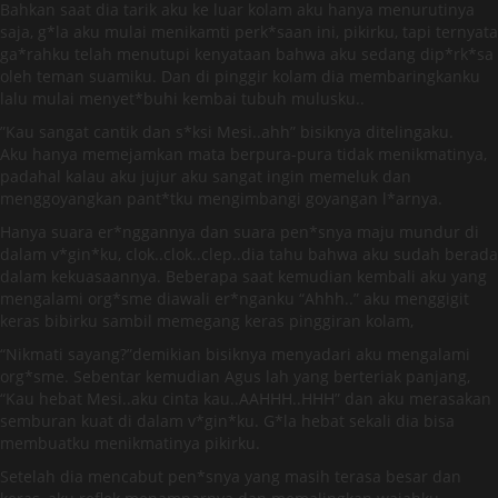
Bahkan saat dia tarik aku ke luar kolam aku hanya menurutinya
saja, g*la aku mulai menikamti perk*saan ini, pikirku, tapi ternyata
ga*rahku telah menutupi kenyataan bahwa aku sedang dip*rk*sa
oleh teman suamiku. Dan di pinggir kolam dia membaringkanku
lalu mulai menyet*buhi kembai tubuh mulusku..
”Kau sangat cantik dan s*ksi Mesi..ahh” bisiknya ditelingaku.
Aku hanya memejamkan mata berpura-pura tidak menikmatinya,
padahal kalau aku jujur aku sangat ingin memeluk dan
menggoyangkan pant*tku mengimbangi goyangan l*arnya.
Hanya suara er*nggannya dan suara pen*snya maju mundur di
dalam v*gin*ku, clok..clok..clep..dia tahu bahwa aku sudah berada
dalam kekuasaannya. Beberapa saat kemudian kembali aku yang
mengalami org*sme diawali er*nganku “Ahhh..” aku menggigit
keras bibirku sambil memegang keras pinggiran kolam,
“Nikmati sayang?”demikian bisiknya menyadari aku mengalami
org*sme. Sebentar kemudian Agus lah yang berteriak panjang,
“Kau hebat Mesi..aku cinta kau..AAHHH..HHH” dan aku merasakan
semburan kuat di dalam v*gin*ku. G*la hebat sekali dia bisa
membuatku menikmatinya pikirku.
Setelah dia mencabut pen*snya yang masih terasa besar dan