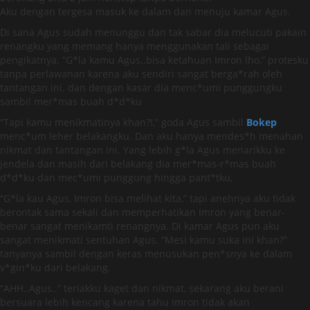
Aku dengan tergesa masuk ke dalam dan menuju kamar Agus.
Di sana Agus sudah menunggu dan tak sabar dia melucuti pakain
renangku yang memang hanya menggunakan tali sebagai
pengikatnya. “G*la kamu Agus..bisa ketahuan Imron lho,” protesku
tanpa perlawanan karena aku sendiri sangat berga*rah oleh
tantangan ini. dan dengan kasar dia menc*umi punggungku
sambil mer*mas buah d*d*ku
“Tapi kamu menikmatinya khan?!,” goda Agus sambil
Bokep
menc*um leher belakangku. Dan aku hanya mendes*h menahan
nikmat dan tantangan ini. Yang lebih g*la Agus menarikku ke
jendela dan masih dari belakang dia mer*mas-r*mas buah
d*d*ku dan mec*umi punggung hingga pant*tku,
“G*la kau Agus, Imron bisa melihat kita,” tapi anehnya aku tidak
berontak sama sekali dan memperhatikan Imron yang benar-
benar sangat menikamti renangnya. Di kamar Agus pun aku
sangat menikmati sentuhan Agus. “Mesi kamu suka ini khan?”
tanyanya sambil dengan keras menusukan pen*snya ke dalam
v*gin*ku dari belakang.
“AHH..Agus..” teriakku kaget dan nikmat, sekarang aku berani
bersuara lebih kencang karena tahu Imron tidak akan