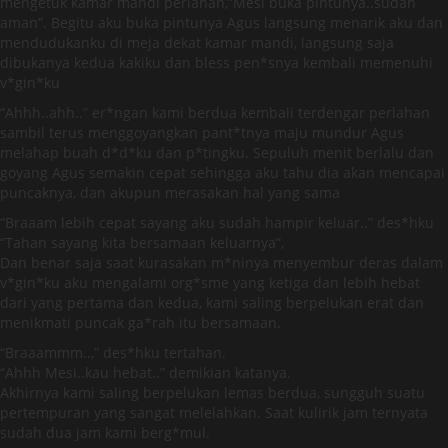
mengetuk kamar mandi perlahan,”Mesi buka pintunya..sudah
aman”. Begitu aku buka pintunya Agus langsung menarik aku dan
mendudukanku di meja dekat kamar mandi, langsung saja
dibukanya kedua kakiku dan bless pen*snya kembali memenuhi
v*gin*ku
“Ahhh..ahh..” er*ngan kami berdua kembali terdengar perlahan
sambil terus menggoyangkan pant*tnya maju mundur Agus
melahap buah d*d*ku dan p*tingku. Sepuluh menit berlalu dan
goyang Agus semakin cepat sehingga aku tahu dia akan mencapai
puncaknya, dan akupun merasakan hal yang sama
“Braaam lebih cepat sayang aku sudah hampir keluar..” des*hku
“Tahan sayang kita bersamaan keluarnya”,
Dan benar saja saat kurasakan m*ninya menyembur deras dalam
v*gin*ku aku mengalami org*sme yang ketiga dan lebih hebat
dari yang pertama dan kedua, kami saling berpelukan erat dan
menikmati puncak ga*rah itu bersamaan.
“Braaammm..,” des*hku tertahan.
“Ahhh Mesi..kau hebat..” demikian katanya.
Akhirnya kami saling berpelukan lemas berdua, sungguh suatu
pertempuran yang sangat melelahkan. Saat kulirik jam ternyata
sudah dua jam kami berg*mul.