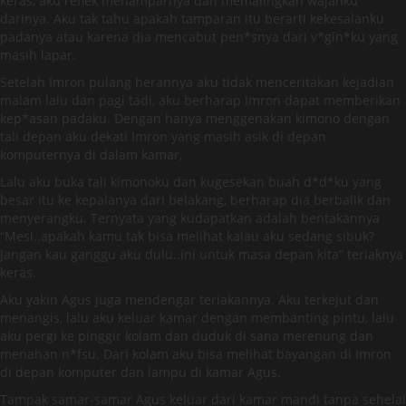
keras, aku reflek menamparnya dan memalingkan wajahku
darinya. Aku tak tahu apakah tamparan itu berarti kekesalanku
padanya atau karena dia mencabut pen*snya dari v*gin*ku yang
masih lapar.
Setelah Imron pulang herannya aku tidak menceritakan kejadian
malam lalu dan pagi tadi, aku berharap Imron dapat memberikan
kep*asan padaku. Dengan hanya menggenakan kimono dengan
tali depan aku dekati Imron yang masih asik di depan
komputernya di dalam kamar,
Lalu aku buka tali kimonoku dan kugesekan buah d*d*ku yang
besar itu ke kepalanya dari belakang, berharap dia berbalik dan
menyerangku. Ternyata yang kudapatkan adalah bentakannya
“Mesi..apakah kamu tak bisa melihat kalau aku sedang sibuk?
Jangan kau ganggu aku dulu..ini untuk masa depan kita” teriaknya
keras.
Aku yakin Agus juga mendengar teriakannya. Aku terkejut dan
menangis, lalu aku keluar kamar dengan membanting pintu, lalu
aku pergi ke pinggir kolam dan duduk di sana merenung dan
menahan n*fsu. Dari kolam aku bisa melihat bayangan di Imron
di depan komputer dan lampu di kamar Agus.
Tampak samar-samar Agus keluar dari kamar mandi tanpa sehelai