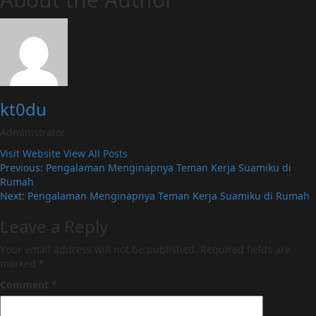
kt0du
Administrator
Visit Website
View All Posts
Post
Previous:
Pengalaman Menginapnya Teman Kerja Suamiku di
Rumah
navigation
Next:
Pengalaman Menginapnya Teman Kerja Suamiku di Rumah
Leave a Reply
Your email address will not be published.
Required fields are
marked
*
Comment
*