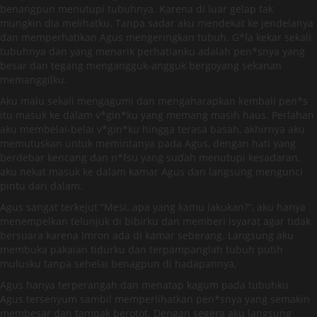
benangpun menutupi tubuhnya. Karena di luar gelap tak
mungkin dia melihatku. Tanpa sadar aku mendekat ke jendelanya
dan memperhatikan Agus mengeringkan tubuh. G*la kekar sekali
tubuhnya dan yang menarik perhatianku adalah pen*snya yang
besar dan tegang mengangguk-angguk bergoyang sekanan
memanggilku.
Aku malu sekali mengagumi dan mengaharapkan kembali pen*s
itu masuk ke dalam v*gin*ku yang memang masih haus. Perlahan
aku membelai-belai v*gin*ku hingga terasa basah, akhirnya aku
memutuskan untuk memintanya pada Agus, dengan hati yang
berdebar kencang dan n*fsu yang sudah menutupi kesadaran,
aku nekat masuk ke dalam kamar Agus dan langsung mengunci
pintu dari dalam.
Agus sangat terkejut “Mesi..apa yang kamu lakukan?”, aku hanya
menempelkan telunjuk di bibirku dan memberi isyarat agar tidak
bersuara karena Imron ada di kamar seberang. Langsung aku
membuka pakaian tidurku dan terpampanglah tubuh putih
mulusku tanpa sehelai benagpun di hadapannya,
Agus hanya terperangah dan menatap kagum pada tubuhku.
Agus tersenyum sambil memperlihatkan pen*snya yang semakin
membesar dan tampak berotot. Dengan segera aku langsung