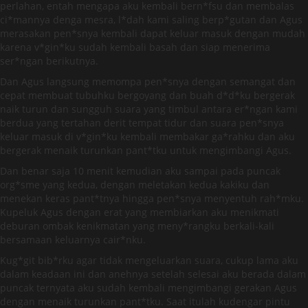
perlahan, entah mengapa aku kembali bern*fsu dan membalas
ci*mannya denga mesra, l*dah kami saling berp*gutan dan Agus
merasakan pen*snya kembali dapat keluar masuk dengan mudah
karena v*gin*ku sudah kembali basah dan siap menerima
ser*ngan berikutnya.
Dan Agus langsung memompa pen*snya dengan semangat dan
cepat membuat tubuhku bergoyang dan buah d*d*ku bergerak
naik turun dan sungguh suara yang timbul antara er*ngan kami
berdua yang tertahan derit tempat tidur dan suara pen*snya
keluar masuk di v*gin*ku kembali membakar ga*rahku dan aku
bergerak menaik turunkan pant*tku untuk mengimbangi Agus.
Dan benar saja 10 menit kemudian aku sampai pada puncak
org*sme yang kedua, dengan meletakan kedua kakiku dan
menekan keras pant*tnya hingga pen*snya menyentuh rah*mku.
Kupeluk Agus dengan erat yang membiarkan aku menikmati
deburan ombak kenikmatan yang meny*rangku berkali-kali
bersamaan keluarnya cair*nku.
Kug*git bib*rku agar tidak mengeluarkan suara, cukup lama aku
dalam keadaan ini dan anehnya setelah selesai aku berada dalam
puncak ternyata aku sudah kembali mengimbangi gerakan Agus
dengan menaik turunkan pant*tku. Saat itulah kudengar pintu