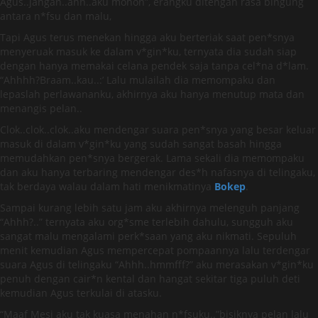
Agus..jangan..ahh..aku mohon”, erangku ditengah rasa bingung
antara n*fsu dan malu,
Tapi Agus terus menekan hingga aku berteriak saat pen*snya
menyeruak masuk ke dalam v*gin*ku, ternyata dia sudah siap
dengan hanya memakai celana pendek saja tanpa cel*na d*lam.
“Ahhhh?Braam..kau..:’ Lalu mulailah dia memompaku dan
lepaslah perlawananku, akhirnya aku hanya menutup mata dan
menangis pelan..
Clok..clok..clok..aku mendengar suara pen*snya yang besar keluar
masuk di dalam v*gin*ku yang sudah sangat basah hingga
memudahkan pen*snya bergerak. Lama sekali dia memompaku
dan aku hanya terbaring mendengar des*h nafasnya di telingaku,
tak berdaya walau dalam hati menikmatinya
Bokep
.
Sampai kurang lebih satu jam aku akhirnya melenguh panjang
“Ahhh?..” ternyata aku org*sme terlebih dahulu, sungguh aku
sangat malu mengalami perk*saan yang aku nikmati. Sepuluh
menit kemudian Agus mempercepat pompaannya lalu terdengar
suara Agus di telingaku “Ahhh..hmmfff?” aku merasakan v*gin*ku
penuh dengan cair*n kental dan hangat sekitar tiga puluh deti
kemudian Agus terkulai di atasku.
“Maaf Mesi aku tak kuasa menahan n*fsuku..”bisiknya pelan lalu