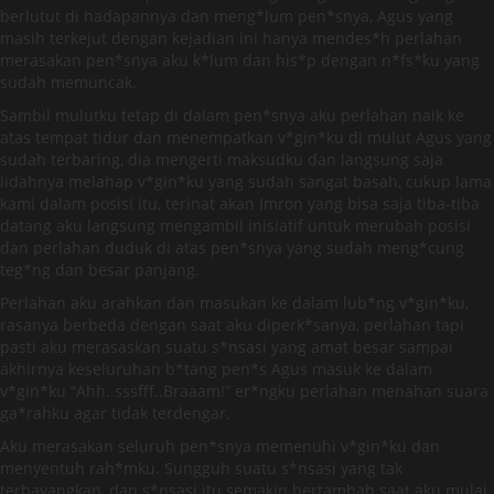
berlutut di hadapannya dan meng*lum pen*snya, Agus yang
masih terkejut dengan kejadian ini hanya mendes*h perlahan
merasakan pen*snya aku k*lum dan his*p dengan n*fs*ku yang
sudah memuncak.
Sambil mulutku tetap di dalam pen*snya aku perlahan naik ke
atas tempat tidur dan menempatkan v*gin*ku di mulut Agus yang
sudah terbaring, dia mengerti maksudku dan langsung saja
lidahnya melahap v*gin*ku yang sudah sangat basah, cukup lama
kami dalam posisi itu, terinat akan Imron yang bisa saja tiba-tiba
datang aku langsung mengambil inisiatif untuk merubah posisi
dan perlahan duduk di atas pen*snya yang sudah meng*cung
teg*ng dan besar panjang.
Perlahan aku arahkan dan masukan ke dalam lub*ng v*gin*ku,
rasanya berbeda dengan saat aku diperk*sanya, perlahan tapi
pasti aku merasaskan suatu s*nsasi yang amat besar sampai
akhirnya keseluruhan b*tang pen*s Agus masuk ke dalam
v*gin*ku “Ahh..sssfff..Braaam!” er*ngku perlahan menahan suara
ga*rahku agar tidak terdengar,
Aku merasakan seluruh pen*snya memenuhi v*gin*ku dan
menyentuh rah*mku. Sungguh suatu s*nsasi yang tak
terbayangkan, dan s*nsasi itu semakin bertambah saat aku mulai