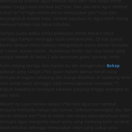
Akhirnya ku biarkan Agus melihat kami berc*nta tanpa Imron
sadari hingga kami berdua org*sme. Dan aku tahu Agus melihat
tubuh tel*nj*ngku ketika Imron melepaskan pen*snya dan
terjongkok di bawah meja. Setelah kejadian itu Agus lebih sering
memperhatikan tiap lekuk tubuhku.
Sampai suatu waktu ketika pekerjaan Imron benar2 sibuk
sehingga hampir seminggu tidak menyentuhku. Di hari Jum’at
kantor tempat Imron bekerja mengadakan pesta dinner bersama
di rumah atasan Imron . Rumahnya terdiri dari dua lantai yang
sangat mewah di lantai 2 ada semacam galeri barang2 antik.
Kami datang bertiga dan malam itu aku mengenakan
Bokep
pakaian yang sangat s*ksi, gaun malam warna merah yang
terbuka di bagian belakang dan hanya dikaitkan di belakang leher
oleh kaitan kecil sehingga tidak memungkinkan memakai **,
bagian bawahpun terdapat sobekan panjang hingga sejengkal di
atas lutut,
Malam itu saya merasa sangat s*ksi dan Agus pun sempat
terpana melihatku keluar dari kamar. Sebelum berangkat aku dan
Imron sempat berc*nta di kamar dan tanpa sepengetahuan kami
ternyata Agus mengintip lewat pintu yang memang kami ceroboh
tidak tertutup sehingga menyisakan celah yang cukup untu