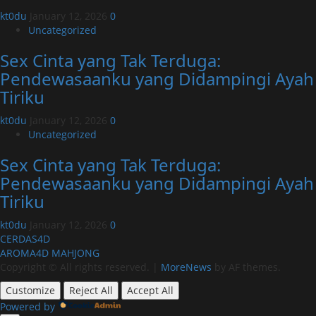
kt0du
January 12, 2026
0
Uncategorized
Sex Cinta yang Tak Terduga:
Pendewasaanku yang Didampingi Ayah
Tiriku
kt0du
January 12, 2026
0
Uncategorized
Sex Cinta yang Tak Terduga:
Pendewasaanku yang Didampingi Ayah
Tiriku
kt0du
January 12, 2026
0
CERDAS4D
AROMA4D
MAHJONG
Copyright © All rights reserved.
|
MoreNews
by AF themes.
Customize
Reject All
Accept All
Powered by