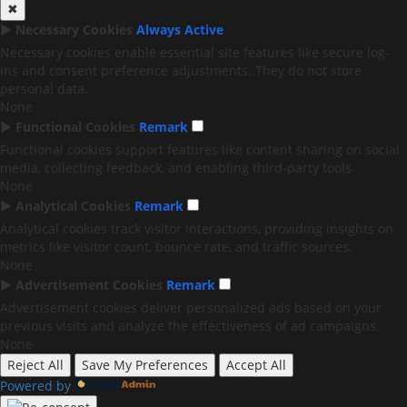
✖
►
Necessary Cookies
Always Active
Necessary cookies enable essential site features like secure log-
ins and consent preference adjustments. They do not store
personal data.
None
►
Functional Cookies
Remark
Functional cookies support features like content sharing on social
media, collecting feedback, and enabling third-party tools.
None
►
Analytical Cookies
Remark
Analytical cookies track visitor interactions, providing insights on
metrics like visitor count, bounce rate, and traffic sources.
None
►
Advertisement Cookies
Remark
Advertisement cookies deliver personalized ads based on your
previous visits and analyze the effectiveness of ad campaigns.
None
Reject All
Save My Preferences
Accept All
Powered by