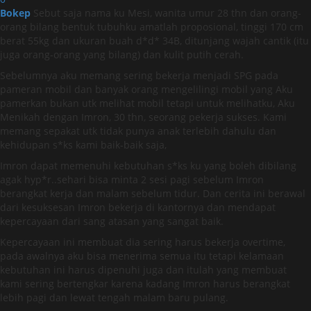
Bokep
Sebut saja nama ku Mesi, wanita umur 28 thn dan orang-
orang bilang bentuk tubuhku amatlah proposional, tinggi 170 cm
berat 55kg dan ukuran buah d*d* 34B, ditunjang wajah cantik (itu
juga orang-orang yang bilang) dan kulit putih cerah.
Sebelumnya aku memang sering bekerja menjadi SPG pada
pameran mobil dan banyak orang mengelilingi mobil yang Aku
pamerkan bukan utk melihat mobil tetapi untuk melihatku, Aku
Menikah dengan Imron, 30 thn, seorang pekerja sukses. Kami
memang sepakat utk tidak punya anak terlebih dahulu dan
kehidupan s*ks kami baik-baik saja,
Imron dapat memenuhi kebutuhan s*ks ku yang boleh dibilang
agak hyp*r..sehari bisa minta 2 sesi pagi sebelum Imron
berangkat kerja dan malam sebelum tidur. Dan cerita ini berawal
dari kesuksesan Imron bekerja di kantornya dan mendapat
kepercayaan dari sang atasan yang sangat baik.
Kepercayaan ini membuat dia sering harus bekerja overtime,
pada awalnya aku bisa menerima semua itu tetapi kelamaan
kebutuhan ini harus dipenuhi juga dan itulah yang membuat
kami sering bertengkar karena kadang Imron harus berangkat
lebih pagi dan lewat tengah malam baru pulang.