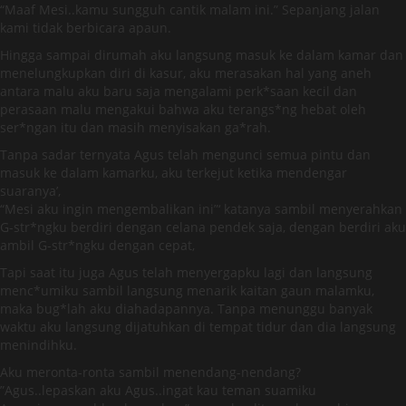
“Maaf Mesi..kamu sungguh cantik malam ini.” Sepanjang jalan
kami tidak berbicara apaun.
Hingga sampai dirumah aku langsung masuk ke dalam kamar dan
menelungkupkan diri di kasur, aku merasakan hal yang aneh
antara malu aku baru saja mengalami perk*saan kecil dan
perasaan malu mengakui bahwa aku terangs*ng hebat oleh
ser*ngan itu dan masih menyisakan ga*rah.
Tanpa sadar ternyata Agus telah mengunci semua pintu dan
masuk ke dalam kamarku, aku terkejut ketika mendengar
suaranya’,
“Mesi aku ingin mengembalikan ini”‘ katanya sambil menyerahkan
G-str*ngku berdiri dengan celana pendek saja, dengan berdiri aku
ambil G-str*ngku dengan cepat,
Tapi saat itu juga Agus telah menyergapku lagi dan langsung
menc*umiku sambil langsung menarik kaitan gaun malamku,
maka bug*lah aku diahadapannya. Tanpa menunggu banyak
waktu aku langsung dijatuhkan di tempat tidur dan dia langsung
menindihku.
Aku meronta-ronta sambil menendang-nendang?
”Agus..lepaskan aku Agus..ingat kau teman suamiku