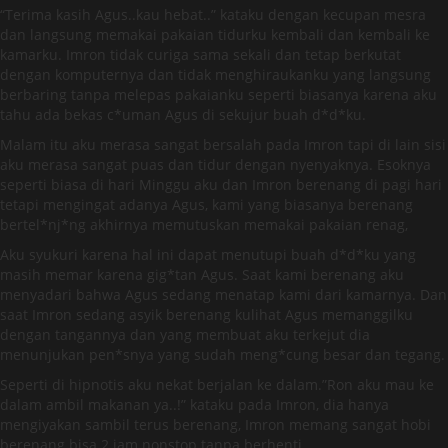
“Terima kasih Agus..kau hebat..” kataku dengan kecupan mesra
dan langsung memakai pakaian tidurku kembali dan kembali ke
kamarku. Imron tidak curiga sama sekali dan tetap berkutat
dengan komputernya dan tidak menghiraukanku yang langsung
berbaring tanpa melepas pakaianku seperti biasanya karena aku
tahu ada bekas c*uman Agus di sekujur buah d*d*ku.
Malam itu aku merasa sangat bersalah pada Imron tapi di lain sisi
aku merasa sangat puas dan tidur dengan nyenyaknya. Esoknya
seperti biasa di hari Minggu aku dan Imron berenang di pagi hari
tetapi mengingat adanya Agus, kami yang biasanya berenang
bertel*nj*ng akhirnya memutuskan memakai pakaian renag,
Aku syukuri karena hal ini dapat menutupi buah d*d*ku yang
masih memar karena gig*tan Agus. Saat kami berenang aku
menyadari bahwa Agus sedang menatap kami dari kamarnya. Dan
saat Imron sedang asyik berenang kulihat Agus memanggilku
dengan tangannya dan yang membuat aku terkejut dia
menunjukan pen*snya yang sudah meng*cung besar dan tegang.
Seperti di hipnotis aku nekat berjalan ke dalam.”Ron aku mau ke
dalam ambil makanan ya..!” kataku pada Imron, dia hanya
mengiyakan sambil terus berenang, Imron memang sangat hobi
berenang bisa 2 jam nonstop tanpa berhenti.