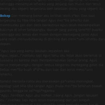
sehingga menampak leherku yang jenjang dan mulus dan terus
terang aku seperti terpesona oleh keadaan diriku yang seperti itu.
Bokep
Dan memang benar aku terlihat lebih s*ksi. Dan saat
terpesona itu tiba-tiba tangan Agus mer*ba leherku dan
membuatku geli dan detik berikutnya Agus telah menempelkan
bibirnya di leher belakangku, daerah yang paling sens*tif buatku
sehingga aku lemas dan masih dengan memegang gelas Agus
yang telah menyudutkanku di dinding dan menc*umi leherku dari
depan.
“Agus apa yang kamu lakukan..lepaskan aku
Agus..lepas..!”,rontaku tapi Agus tahu aku tidak akan berteriak di
suasana ini karena akan mempermalukan semua orang. Agus
terus menyerangku dengan kedua tanganku memegang gelas dia
bebas mer*ba buah d*d*ku dari luar dan terus menc*umi
leherku,
Sambil meronta-ronta aku merasakan ga*rahku meningkat,
apalagi saat tiba-tiba tangan Agus mulai mer*ba belahan bawah
gaunku hingga ke sel*ngk*nganku.
“Agus..hentikan Agus aku mohon..tolong Agus..jangan lakukan
itu..”,rintihku, tapi Agus terus menyerang dan jari tengah
tangannya sampai di bibir v*gin*ku yang ternyata telah basah