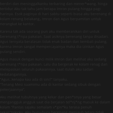
berdiri dan meninggalkanku terbaring dan mener*wang. hinga
tertidur Aku tak tahu jam berapa Imron pulang hingga pagi
harinya. Esok paginya di hari sabtu seperti biasa aku berenang di
kolam renang belakang,, Imron dan Agus berpamitan untuk
nerangkat ke kantor.
Karena tak ada seorang pun aku memberanikan diri untuk
berenang t*npa pakaian. Saat asiknya berenang tanpa disadari,
Agus ternyata beralasan tidak enak badan dan kembali pulang,
karena Imron sangat mempercayainya maka dia izinkan Agus
pulang sendiri.
Agus masuk dengan kunci milik Imron dan melihat aku sedang
berenang t*npa pakaian. Lalu dia bergerak ke kolam renag dan
melepaskan seluruh pakaiannya, saat itulah aku sadari
kedatangannya,
“Agus..kenapa kau ada di sini?” tanyaku,
“Tenang Mesi suamimu ada di kantor sedang sibuk dengan
pekerjaannya”,
Aku melihat tubuhnya yang kekar dan pen*snya yang besar
mengangguk angguk saat dia berjalan tel*nj*ng masuk ke dalam
kolam “Pantas sajaku semalam v*gin*ku terasa penuh
sekali”‘pikirku. Aku buru-buru berenang menjauh tetapi tidak