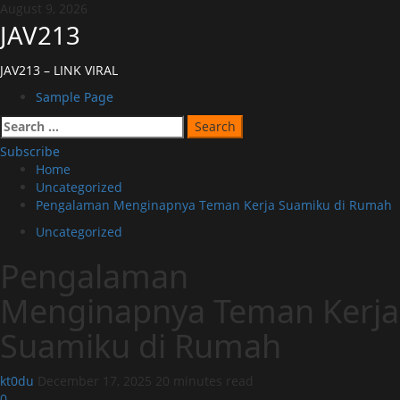
Skip
August 9, 2026
to
JAV213
content
JAV213 – LINK VIRAL
Primary
Sample Page
Menu
Search
for:
Subscribe
Home
Uncategorized
Pengalaman Menginapnya Teman Kerja Suamiku di Rumah
Uncategorized
Pengalaman
Menginapnya Teman Kerja
Suamiku di Rumah
kt0du
December 17, 2025
20 minutes read
0