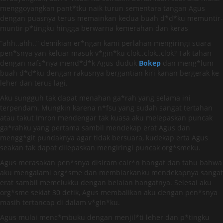
menggoyangkan pant*tku naik turun sementara tangan Agus
dengan puasnya terus memainkan kedua buah d*d*ku memuntir-
muntir p*tingku hingga berwarna kemerahan dan keras
“ahh..ahh..” demikian er*ngan kami perlahan mengiringi suara
pen*snya yan keluar masuk v*gin*ku clok..clok..clok? Tak tahan
dengan nafs*nya mend*d*k Agus duduk
Bokep
dan meng*lum
buah d*d*ku dengan rakusnya bergantian kiri kanan bergerak ke
leher dan terus lagi.
Aku sungguh tak dapat menahan ga*rah yang selama ini
terpendam. Mungkin karena n*fsu yang sudah sangat tertahan
atau takut Imron mendengar tak kuasa aku melepaskan puncak
ga*rahku yang pertama sambil mendekap erat Agus dan
mengg*git pundaknya agar tidak bersuara, kudekap erta Agus
seakan tak dapat dilepaskan mengiringi puncak org*smeku.
Agus merasakan pen*snya disiram cair*n hangat dan tahu bahwa
aku mengalami org*sme dan membiarkanku mendekapnya sangat
erat sambil memelukku dengan belaian hangatnya. Selesai aku
org*sme sekiat 30 detik, Agus membalikan aku dengan pen*snya
masih tertancap di dalam v*gin*ku.
Agus mulai menc*mbuku dengan menjil*ti leher dan p*tingku