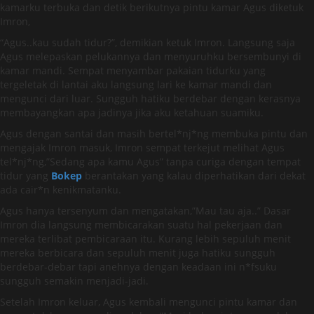
kamarku terbuka dan detik berikutnya pintu kamar Agus diketuk
Imron,
“Agus..kau sudah tidur?”, demikian ketuk Imron. Langsung saja
Agus melepaskan pelukannya dan menyuruhku bersembunyi di
kamar mandi. Sempat menyambar pakaian tidurku yang
tergeletak di lantai aku langsung lari ke kamar mandi dan
mengunci dari luar. Sungguh hatiku berdebar dengan kerasnya
membayangkan apa jadinya jika aku ketahuan suamiku.
Agus dengan santai dan masih bertel*nj*ng membuka pintu dan
mengajak Imron masuk, Imron sempat terkejut melihat Agus
tel*nj*ng,”Sedang apa kamu Agus” tanpa curiga dengan tempat
tidur yang
Bokep
berantakan yang kalau diperhatikan dari dekat
ada cair*n kenikmatanku.
Agus hanya tersenyum dan mengatakan,”Mau tau aja..” Dasar
Imron dia langsung membicarakan suatu hal pekerjaan dan
mereka terlibat pembicaraan itu. Kurang lebih sepuluh menit
mereka berbicara dan sepuluh menit juga hatiku sungguh
berdebar-debar tapi anehnya dengan keadaan ini n*fsuku
sungguh semakin menjadi-jadi.
Setelah Imron keluar, Agus kembali mengunci pintu kamar dan