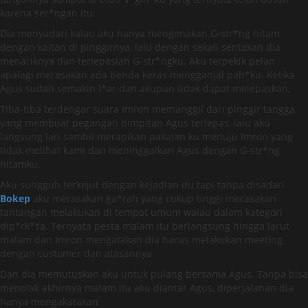
karena ser*ngan itu.
Dia menyadari kalau aku hanya mengenakan G-str*ng hitam
dengan kaitan di pinggirnya, lalu dengan sekali sentakan dia
menariknya dan terlepaslah G-str*ngku. Aku terpekik pelan
apalagi merasakan ada benda keras mengganjal pah*ku. Ketika
Agus sudah semakin l*ar dan akupun tidak dapat melepaskan,
Tiba-tiba terdengar suara Imron memanggil dari pinggir tangga
yang membuat pegangan himpitan Agus terlepas, lalu aku
langsung lari sambil merapikan pakaian ku menuju Imron yang
tidak melihat kami dan meninggalkan Agus dengan G-str*ng
hitamku.
Aku sungguh terkejut dengan kejadian itu tapi tanpa disadari
Bokep
aku merasakan ga*rah yang cukup tinggi merasakan
tantangan melakukan di tempat umum walau dalam kategori
dip*rk*sa. Ternyata pesta malam itu berlangsung hingga larut
malam dan Imron mengatakan dia harus melakukan meeting
dengan customer dan atasannya
Dan dia memutuskan aku untuk pulang bersama Agus. Tanpa bisa
menolak akhirnya malam itu aku diantar Agus, diperjalanan dia
hanya mengakatakan