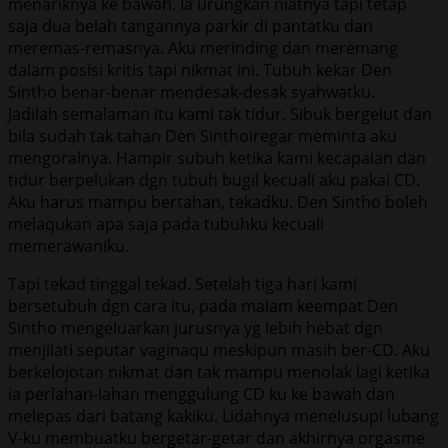
menariknya ke bawah. Ia urungkan niatnya tapi tetap
saja dua belah tangannya parkir di pantatku dan
meremas-remasnya. Aku merinding dan meremang
dalam posisi kritis tapi nikmat ini. Tubuh kekar Den
Sintho benar-benar mendesak-desak syahwatku.
Jadilah semalaman itu kami tak tidur. Sibuk bergelut dan
bila sudah tak tahan Den Sinthoiregar meminta aku
mengoralnya. Hampir subuh ketika kami kecapaian dan
tidur berpelukan dgn tubuh bugil kecuali aku pakai CD.
Aku harus mampu bertahan, tekadku. Den Sintho boleh
melaqukan apa saja pada tubuhku kecuali
memerawaniku.
Tapi tekad tinggal tekad. Setelah tiga hari kami
bersetubuh dgn cara itu, pada malam keempat Den
Sintho mengeluarkan jurusnya yg lebih hebat dgn
menjilati seputar vaginaqu meskipun masih ber-CD. Aku
berkelojotan nikmat dan tak mampu menolak lagi ketika
ia perlahan-lahan menggulung CD ku ke bawah dan
melepas dari batang kakiku. Lidahnya menelusupi lubang
V-ku membuatku bergetar-getar dan akhirnya orgasme