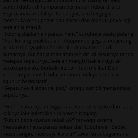
sambil duduk di hamparan permadani lebar di situ.
Begitu suara mobilnya terdengar, aku bergegas
membuka pintu pagar dan garasi dan menutupnya lagi
setelah ia masuk.
“Tolong siapkan air panas, Yem,” suruhnya suatu petang,
“Aqu kurang enak badan.” Aqupun bergegas menjerang
air dan menyiapkan bak kecil di kamar mandi di
kamarnya. Kulihat ia menjatuhkan diri di kasurnya tanpa
melepas sepatunya. Setelah mengisi bak air dgn air
secukupnya aku berbalik keluar. Tapi melihat Den
Sinthoiregar masih tiduran tanpa melepas sepatu,
aqupun berinisiatif.
“Sepatunya dilepas ya, pak,” kataqu sambil menjangkau
sepatunya.
“Heeh,” sahutnya mengiyakan. Kulepas sepatu dan kaos
kakinya lalu kuletakkan di bawah ranjang.
“Tubuh bapak panas sekali ya?” tanyaqu karena
merasakan hawa panas keluar dari tubuhnya. “Bapak
masuk angin, mau saya keroki?” tawarku sebagaimana