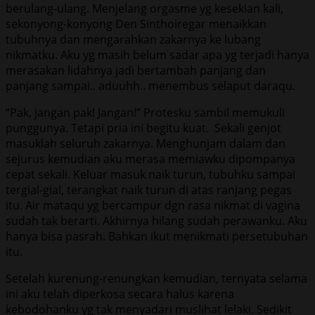
berulang-ulang. Menjelang orgasme yg kesekian kali,
sekonyong-konyong Den Sinthoiregar menaikkan
tubuhnya dan mengarahkan zakarnya ke lubang
nikmatku. Aku yg masih belum sadar apa yg terjadi hanya
merasakan lidahnya jadi bertambah panjang dan
panjang sampai.. aduuhh.. menembus selaput daraqu.
“Pak, jangan pak! Jangan!” Protesku sambil memukuli
punggunya. Tetapi pria ini begitu kuat. Sekali genjot
masuklah seluruh zakarnya. Menghunjam dalam dan
sejurus kemudian aku merasa memiawku dipompanya
cepat sekali. Keluar masuk naik turun, tubuhku sampai
tergial-gial, terangkat naik turun di atas ranjang pegas
itu. Air mataqu yg bercampur dgn rasa nikmat di vagina
sudah tak berarti. Akhirnya hilang sudah perawanku. Aku
hanya bisa pasrah. Bahkan ikut menikmati persetubuhan
itu.
Setelah kurenung-renungkan kemudian, ternyata selama
ini aku telah diperkosa secara halus karena
kebodohanku yg tak menyadari muslihat lelaki. Sedikit