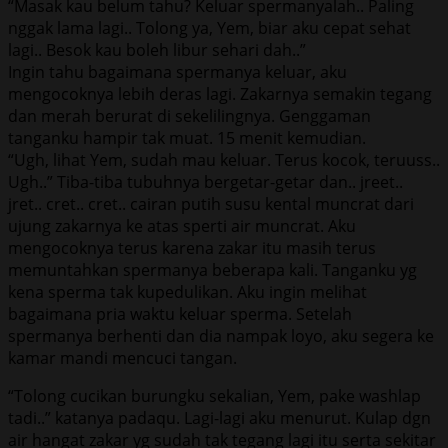
“Masak kau belum tahu? Keluar spermanyalah.. Paling
nggak lama lagi.. Tolong ya, Yem, biar aku cepat sehat
lagi.. Besok kau boleh libur sehari dah..”
Ingin tahu bagaimana spermanya keluar, aku
mengocoknya lebih deras lagi. Zakarnya semakin tegang
dan merah berurat di sekelilingnya. Genggaman
tanganku hampir tak muat. 15 menit kemudian.
“Ugh, lihat Yem, sudah mau keluar. Terus kocok, teruuss..
Ugh..” Tiba-tiba tubuhnya bergetar-getar dan.. jreet..
jret.. cret.. cret.. cairan putih susu kental muncrat dari
ujung zakarnya ke atas sperti air muncrat. Aku
mengocoknya terus karena zakar itu masih terus
memuntahkan spermanya beberapa kali. Tanganku yg
kena sperma tak kupedulikan. Aku ingin melihat
bagaimana pria waktu keluar sperma. Setelah
spermanya berhenti dan dia nampak loyo, aku segera ke
kamar mandi mencuci tangan.
“Tolong cucikan burungku sekalian, Yem, pake washlap
tadi..” katanya padaqu. Lagi-lagi aku menurut. Kulap dgn
air hangat zakar yg sudah tak tegang lagi itu serta sekitar