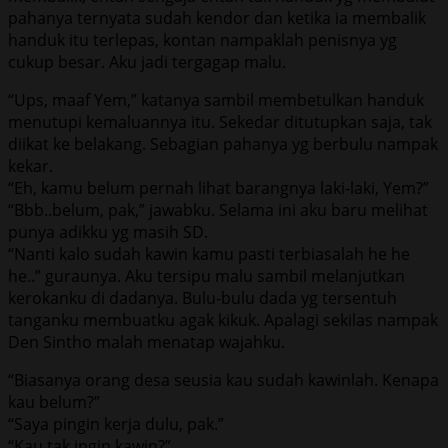
pahanya ternyata sudah kendor dan ketika ia membalik
handuk itu terlepas, kontan nampaklah penisnya yg
cukup besar. Aku jadi tergagap malu.
“Ups, maaf Yem,” katanya sambil membetulkan handuk
menutupi kemaluannya itu. Sekedar ditutupkan saja, tak
diikat ke belakang. Sebagian pahanya yg berbulu nampak
kekar.
“Eh, kamu belum pernah lihat barangnya laki-laki, Yem?”
“Bbb..belum, pak,” jawabku. Selama ini aku baru melihat
punya adikku yg masih SD.
“Nanti kalo sudah kawin kamu pasti terbiasalah he he
he..” guraunya. Aku tersipu malu sambil melanjutkan
kerokanku di dadanya. Bulu-bulu dada yg tersentuh
tanganku membuatku agak kikuk. Apalagi sekilas nampak
Den Sintho malah menatap wajahku.
“Biasanya orang desa seusia kau sudah kawinlah. Kenapa
kau belum?”
“Saya pingin kerja dulu, pak.”
“Kau tak ingin kawin?”