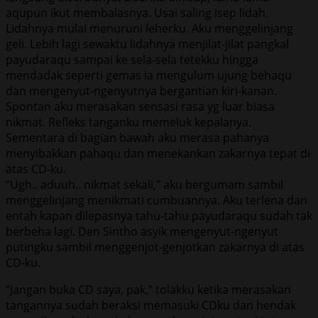
aqupun ikut membalasnya. Usai saling isep lidah.
Lidahnya mulai menuruni leherku. Aku menggelinjang
geli. Lebih lagi sewaktu lidahnya menjilat-jilat pangkal
payudaraqu sampai ke sela-sela tetekku hingga
mendadak seperti gemas ia mengulum ujung behaqu
dan mengenyut-ngenyutnya bergantian kiri-kanan.
Spontan aku merasakan sensasi rasa yg luar biasa
nikmat. Refleks tanganku memeluk kepalanya.
Sementara di bagian bawah aku merasa pahanya
menyibakkan pahaqu dan menekankan zakarnya tepat di
atas CD-ku.
“Ugh.. aduuh.. nikmat sekali,” aku bergumam sambil
menggelinjang menikmati cumbuannya. Aku terlena dan
entah kapan dilepasnya tahu-tahu payudaraqu sudah tak
berbeha lagi. Den Sintho asyik mengenyut-ngenyut
putingku sambil menggenjot-genjotkan zakarnya di atas
CD-ku.
“Jangan buka CD saya, pak,” tolakku ketika merasakan
tangannya sudah beraksi memasuki CDku dan hendak