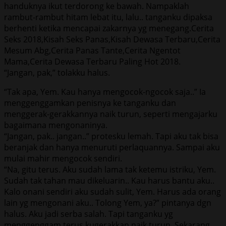
handuknya ikut terdorong ke bawah. Nampaklah
rambut-rambut hitam lebat itu, lalu.. tanganku dipaksa
berhenti ketika mencapai zakarnya yg menegang.Cerita
Seks 2018,Kisah Seks Panas,Kisah Dewasa Terbaru,Cerita
Mesum Abg,Cerita Panas Tante,Cerita Ngentot
Mama,Cerita Dewasa Terbaru Paling Hot 2018.
“Jangan, pak,” tolakku halus.
“Tak apa, Yem. Kau hanya mengocok-ngocok saja..” Ia
menggenggamkan penisnya ke tanganku dan
menggerak-gerakkannya naik turun, seperti mengajarku
bagaimana mengonaninya.
“Jangan, pak.. jangan..” protesku lemah. Tapi aku tak bisa
beranjak dan hanya menuruti perlaquannya. Sampai aku
mulai mahir mengocok sendiri.
“Na, gitu terus. Aku sudah lama tak ketemu istriku, Yem.
Sudah tak tahan mau dikeluarin.. Kau harus bantu aku..
Kalo onani sendiri aku sudah sulit, Yem. Harus ada orang
lain yg mengonani aku.. Tolong Yem, ya?” pintanya dgn
halus. Aku jadi serba salah. Tapi tanganku yg
menggenggam terus kugerakkan naik turun. Sekarang