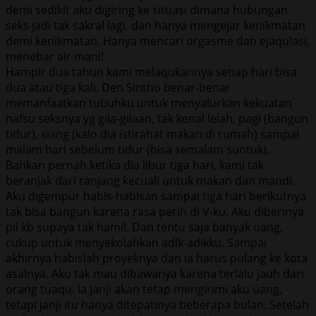
demi sedikit aku digiring ke situasi dimana hubungan
seks jadi tak sakral lagi, dan hanya mengejar kenikmatan
demi kenikmatan. Hanya mencari orgasme dan ejaqulasi,
menebar air mani!
Hampir dua tahun kami melaqukannya setiap hari bisa
dua atau tiga kali. Den Sintho benar-benar
memanfaatkan tubuhku untuk menyalurkan kekuatan
nafsu seksnya yg gila-gilaan, tak kenal lelah, pagi (bangun
tidur), siang (kalo dia istirahat makan di rumah) sampai
malam hari sebelum tidur (bisa semalam suntuk).
Bahkan pernah ketika dia libur tiga hari, kami tak
beranjak dari ranjang kecuali untuk makan dan mandi.
Aku digempur habis-habisan sampai tiga hari berikutnya
tak bisa bangun karena rasa perih di V-ku. Aku diberinya
pil kb supaya tak hamil. Dan tentu saja banyak uang,
cukup untuk menyekolahkan adik-adikku. Sampai
akhirnya habislah proyeknya dan ia harus pulang ke kota
asalnya. Aku tak mau dibawanya karena terlalu jauh dari
orang tuaqu. Ia janji akan tetap mengirimi aku uang,
tetapi janji itu hanya ditepatinya beberapa bulan. Setelah