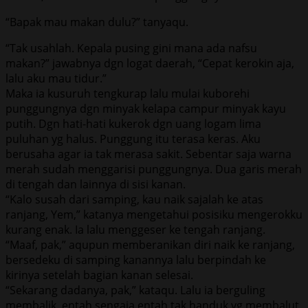
“Bapak mau makan dulu?” tanyaqu.
“Tak usahlah. Kepala pusing gini mana ada nafsu
makan?” jawabnya dgn logat daerah, “Cepat kerokin aja,
lalu aku mau tidur.”
Maka ia kusuruh tengkurap lalu mulai kuborehi
punggungnya dgn minyak kelapa campur minyak kayu
putih. Dgn hati-hati kukerok dgn uang logam lima
puluhan yg halus. Punggung itu terasa keras. Aku
berusaha agar ia tak merasa sakit. Sebentar saja warna
merah sudah menggarisi punggungnya. Dua garis merah
di tengah dan lainnya di sisi kanan.
“Kalo susah dari samping, kau naik sajalah ke atas
ranjang, Yem,” katanya mengetahui posisiku mengerokku
kurang enak. Ia lalu menggeser ke tengah ranjang.
“Maaf, pak,” aqupun memberanikan diri naik ke ranjang,
bersedeku di samping kanannya lalu berpindah ke
kirinya setelah bagian kanan selesai.
“Sekarang dadanya, pak,” kataqu. Lalu ia berguling
membalik, entah sengaja entah tak handuk yg membalut