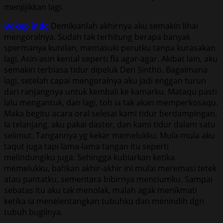
menjijikkan lagi.
Bokep indo
Demikianlah akhirnya aku semakin lihai
mengoralnya. Sudah tak terhitung berapa banyak
spermanya kutelan, memasuki perutku tanpa kurasakan
lagi. Asin-asin kental seperti fla agar-agar. Akibat lain, aku
semakin terbiasa tidur dipeluk Den Sintho. Bagaimana
lagi, setelah capai mengoralnya aku jadi enggan turun
dari ranjangnya untuk kembali ke kamarku. Mataqu pasti
lalu mengantuk, dan lagi, toh ia tak akan memperkosaqu.
Maka begitu acara oral selesai kami tidur berdampingan.
Ia telanjang, aku pakai daster, dan kami tidur dalam satu
selimut. Tangannya yg kekar memelukku. Mula-mula aku
taqut juga tapi lama-lama tangan itu seperti
melindungiku juga. Sehingga kubiarkan ketika
memelukku, bahkan akhir-akhir ini mulai meremasi tetek
atau pantatku, sementara bibirnya menciumku. Sampai
sebatas itu aku tak menolak, malah agak menikmati
ketika ia menelentangkan tubuhku dan menindih dgn
tubuh bugilnya.