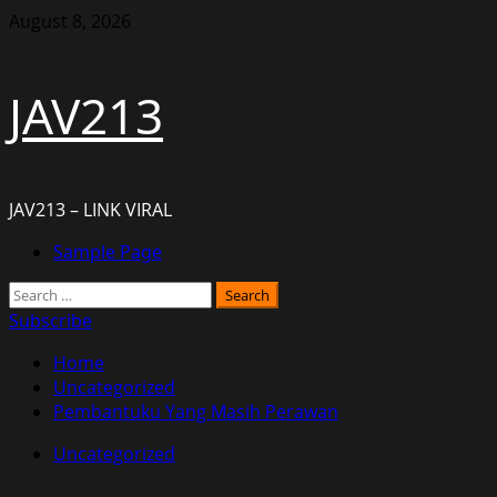
Skip
August 8, 2026
to
content
JAV213
JAV213 – LINK VIRAL
Primary
Sample Page
Menu
Search
for:
Subscribe
Home
Uncategorized
Pembantuku Yang Masih Perawan
Uncategorized