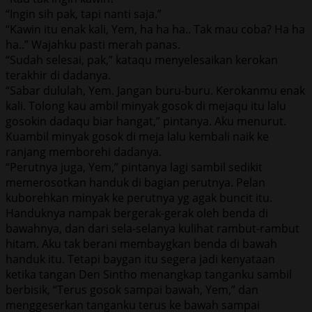
“Ingin sih pak, tapi nanti saja.”
“Kawin itu enak kali, Yem, ha ha ha.. Tak mau coba? Ha ha
ha..” Wajahku pasti merah panas.
“Sudah selesai, pak,” kataqu menyelesaikan kerokan
terakhir di dadanya.
“Sabar dululah, Yem. Jangan buru-buru. Kerokanmu enak
kali. Tolong kau ambil minyak gosok di mejaqu itu lalu
gosokin dadaqu biar hangat,” pintanya. Aku menurut.
Kuambil minyak gosok di meja lalu kembali naik ke
ranjang memborehi dadanya.
“Perutnya juga, Yem,” pintanya lagi sambil sedikit
memerosotkan handuk di bagian perutnya. Pelan
kuborehkan minyak ke perutnya yg agak buncit itu.
Handuknya nampak bergerak-gerak oleh benda di
bawahnya, dan dari sela-selanya kulihat rambut-rambut
hitam. Aku tak berani membaygkan benda di bawah
handuk itu. Tetapi baygan itu segera jadi kenyataan
ketika tangan Den Sintho menangkap tanganku sambil
berbisik, “Terus gosok sampai bawah, Yem,” dan
menggeserkan tanganku terus ke bawah sampai