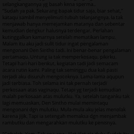
selangkangannya yg basah kena sperma..
“Sudah ya pak. Sekarang bapak tidur saja, biar sehat,”
kataqu sambil menyelimuti tubuh telanjangnya. Ia tak
menjawab hanya memejamkan matanya dan sebentar
kemudian dengkur halusnya terdengar. Perlahan
kutinggalkan kamarnya setelah mematikan lampu.
Malam itu aku jadi sulit tidur ingat pengalaman
mengonani Den Sintho tadi. Ini benar-benar pengalaman
pertamaqu. Untung ia tak memperkosaqu, pikirku.
Tetapi hari-hari berikut, kegiatan tadi jadi semacam
acara rutin kami. Paling tak seminggu dua kali pasti
terjadi aku disuruh mengocoknya. Lama-lama aqupun
jadi terbiasa. Toh selama ini tak pernah terjadi
perkosaan atas vaginaqu. Tetapi yg terjadi kemudian
malah perkosaan atas mulutku. Ya, setelah tanganku tak
lagi memuaskan, Den Sintho mulai memintaqu
mengonani dgn mulutku. Mula-mula aku jelas menolak
karena jijik. Tapi ia setengah memaksa dgn menjambak
rambutku dan mengarahkan mulutku ke penisnya.
“Cobalah, Yem. Tak apa-apa.. Jilat-jilat aja dulu. Sudah itu