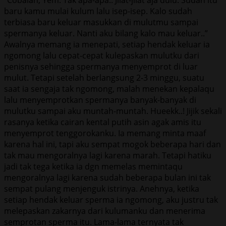
baru kamu mulai kulum lalu isep-isep. Kalo sudah
terbiasa baru keluar masukkan di mulutmu sampai
spermanya keluar. Nanti aku bilang kalo mau keluar..”
Awalnya memang ia menepati, setiap hendak keluar ia
ngomong lalu cepat-cepat kulepaskan mulutku dari
penisnya sehingga spermanya menyemprot di luar
mulut. Tetapi setelah berlangsung 2-3 minggu, suatu
saat ia sengaja tak ngomong, malah menekan kepalaqu
lalu menyemprotkan spermanya banyak-banyak di
mulutku sampai aku muntah-muntah. Hueekk..! Jijik sekali
rasanya ketika cairan kental putih asin agak amis itu
menyemprot tenggorokanku. Ia memang minta maaf
karena hal ini, tapi aku sempat mogok beberapa hari dan
tak mau mengoralnya lagi karena marah. Tetapi hatiku
jadi tak tega ketika ia dgn memelas memintaqu
mengoralnya lagi karena sudah beberapa bulan ini tak
sempat pulang menjenguk istrinya. Anehnya, ketika
setiap hendak keluar sperma ia ngomong, aku justru tak
melepaskan zakarnya dari kulumanku dan menerima
semprotan sperma itu. Lama-lama ternyata tak