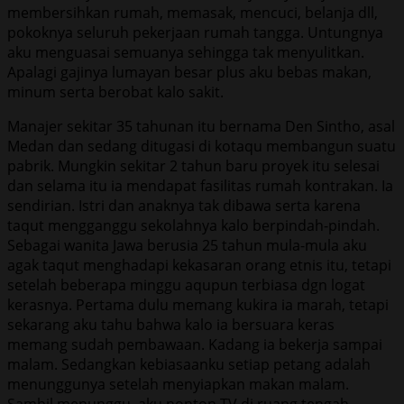
membersihkan rumah, memasak, mencuci, belanja dll,
pokoknya seluruh pekerjaan rumah tangga. Untungnya
aku menguasai semuanya sehingga tak menyulitkan.
Apalagi gajinya lumayan besar plus aku bebas makan,
minum serta berobat kalo sakit.
Manajer sekitar 35 tahunan itu bernama Den Sintho, asal
Medan dan sedang ditugasi di kotaqu membangun suatu
pabrik. Mungkin sekitar 2 tahun baru proyek itu selesai
dan selama itu ia mendapat fasilitas rumah kontrakan. Ia
sendirian. Istri dan anaknya tak dibawa serta karena
taqut mengganggu sekolahnya kalo berpindah-pindah.
Sebagai wanita Jawa berusia 25 tahun mula-mula aku
agak taqut menghadapi kekasaran orang etnis itu, tetapi
setelah beberapa minggu aqupun terbiasa dgn logat
kerasnya. Pertama dulu memang kukira ia marah, tetapi
sekarang aku tahu bahwa kalo ia bersuara keras
memang sudah pembawaan. Kadang ia bekerja sampai
malam. Sedangkan kebiasaanku setiap petang adalah
menunggunya setelah menyiapkan makan malam.
Sambil menunggu, aku nonton TV di ruang tengah,