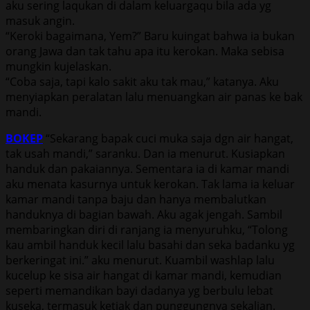
aku sering laqukan di dalam keluargaqu bila ada yg
masuk angin.
“Keroki bagaimana, Yem?” Baru kuingat bahwa ia bukan
orang Jawa dan tak tahu apa itu kerokan. Maka sebisa
mungkin kujelaskan.
“Coba saja, tapi kalo sakit aku tak mau,” katanya. Aku
menyiapkan peralatan lalu menuangkan air panas ke bak
mandi.
BOKEP
“Sekarang bapak cuci muka saja dgn air hangat,
tak usah mandi,” saranku. Dan ia menurut. Kusiapkan
handuk dan pakaiannya. Sementara ia di kamar mandi
aku menata kasurnya untuk kerokan. Tak lama ia keluar
kamar mandi tanpa baju dan hanya membalutkan
handuknya di bagian bawah. Aku agak jengah. Sambil
membaringkan diri di ranjang ia menyuruhku, “Tolong
kau ambil handuk kecil lalu basahi dan seka badanku yg
berkeringat ini.” aku menurut. Kuambil washlap lalu
kucelup ke sisa air hangat di kamar mandi, kemudian
seperti memandikan bayi dadanya yg berbulu lebat
kuseka, termasuk ketiak dan punggungnya sekalian.