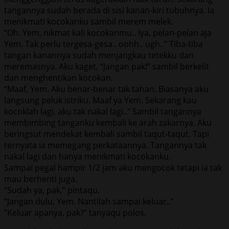
tangannya sudah berada di sisi kanan-kiri tubuhnya. Ia
menikmati kocokanku sambil merem melek.
“Oh. Yem, nikmat kali kocokanmu.. Iya, pelan-pelan aja
Yem. Tak perlu tergesa-gesa.. oohh.. ugh..” Tiba-tiba
tangan kanannya sudah menjangkau tetekku dan
meremasnya. Aku kaget, “Jangan pak!” sambil berkelit
dan menghentikan kocokan.
“Maaf, Yem. Aku benar-benar tak tahan. Biasanya aku
langsung peluk istriku. Maaf ya Yem. Sekarang kau
kocoklah lagi, aku tak nakal lagi..” Sambil tangannya
membimbing tanganku kembali ke arah zakarnya. Aku
beringsut mendekat kembali sambil taqut-taqut. Tapi
ternyata ia memegang perkataannya. Tangannya tak
nakal lagi dan hanya menikmati kocokanku.
Sampai pegal hampir 1/2 jam aku mengocok tetapi ia tak
mau berhenti juga.
“Sudah ya, pak,” pintaqu.
“Jangan dulu, Yem. Nantilah sampai keluar..”
“Keluar apanya, pak?” tanyaqu polos.