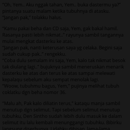
“Oh, Yem.. Aku nggak tahan, Yem.. buka dastermu ya?”
pintanya suatu malam ketika tubuhnya di atasku.
“Jangan pak,” tolakku halus.
“Kamu pakai beha dan CD saja, Yem, gak bakal hamil.
Rasanya pasti lebih nikmat..” rayunya sambil tangannya
mulai mengkat dasterku ke atas.
“Jangan pak, nanti keterusan saya yg celaka. Begini saja
sudah cukup pak..” rengekku.
“Coba dulu semalam ini saja, Yem, kalo tak nikmat besok
tak diulang lagi..” bujuknya sambil meneruskan menarik
dasterku ke atas dan terus ke atas sampai melewati
kepalaqu sebelum aku sempat menolak lagi.
“Woow, tubuhmu bagus, Yem,” pujinya melihat tubuh
coklatku dgn beha nomor 36.
“Malu ah, Pak kalo diliatin terus,” kataqu manja sambil
menutup dgn selimut. Tapi sebelum selimut menutup
tubuhku, Den Sintho sudah lebih dulu masuk ke dalam
selimut itu lalu kembali menunggangi tubuhku. Bibirku
langsung diserbunya. Lidahku dihisap, lama-lama