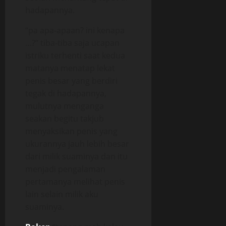
hadapannya.
“pa apa-apaan? ini kenapa
…?” tiba-tiba saja ucapan
istriku terhenti saat kedua
matanya menatap lekat
penis besar yang berdiri
tegak di hadapannya,
mulutnya menganga
seakan begitu takjub
menyaksikan penis yang
ukurannya jauh lebih besar
dari milik suaminya dan itu
menjadi pengalaman
pertamanya melihat penis
lain selain milik aku
suaminya.