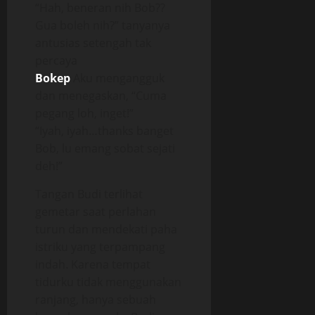
“Hah, beneran nih Bob??
Gua boleh nih?” tanyanya
antusias setengah tak
percaya
Bokep
Aku mengangguk
dan menegaskan, “Cuma
pegang loh, inget!”
“Iyah, iyah…thanks banget
Bob, lu emang sobat sejati
deh!”
Tangan Budi terlihat
gemetar saat perlahan
turun dan mendekati paha
istriku yang terpampang
indah. Karena tempat
tidurku tidak menggunakan
ranjang, hanya sebuah