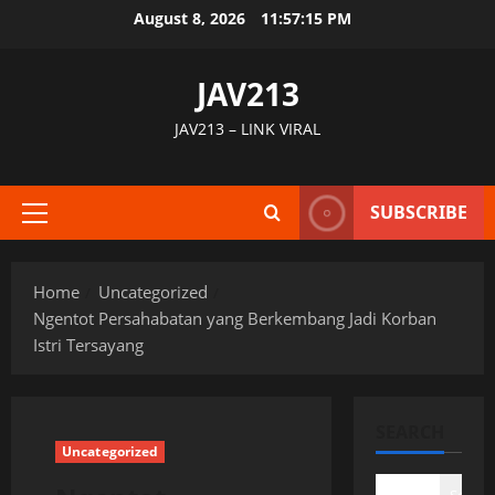
Skip
August 8, 2026
11:57:16 PM
to
content
JAV213
JAV213 – LINK VIRAL
SUBSCRIBE
Primary
Menu
Home
Uncategorized
Ngentot Persahabatan yang Berkembang Jadi Korban
Istri Tersayang
SEARCH
Uncategorized