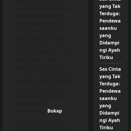
dengan istriku tercinta
yang Tak
Vany setelah sebelumnya
Terduga:
aku memperkenalkan
Pendewa
mereka saat pertama kali
saanku
istriku datang ke Jakarta.
yang
Istriku adalah seorang
Didampi
wanita berparas cantik
ngi Ayah
dengan bentuk tubuh yang
Tiriku
sangat indah, walau
berasal dari kota kecil di
Sex Cinta
luar pulau, tapi dia sangat
yang Tak
pandai merawat tubuhnya
Terduga:
hingga tak jarang banyak
Pendewa
lelaki yang mendekatinya
saanku
atau sekedar
yang
menggodanya
Bokep
.
Didampi
ngi Ayah
Sementara temanku Budi
Tiriku
jauh dari tampan badannya