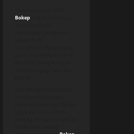
“mau ngapain lo Bud?
Bokep
jangan kurang ajar”
istriku berusaha
melepaskan genggaman
tangan Budi
“van please tolongin dong,
gua cuman pengen coli di
depan lo doang ko lagian
suami lo juga ga apa-apa
please”
Budi Mengiba pada istriku
namun entah kenapa
penisnya masih saja berdiri
tegak dan secara tidak
sengaja menyentuh tangan
istriku yang sedang