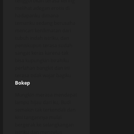
tenggorokan terasa kering
melihat adegan erotis di
hadapanku dimana
temanku sedang berusaha
mencari kenikmatan dari
tubuh indah istriku, dan
peniskupun terasa sudah
sangat keras karena tak
bisa kupungkiri birahiku
perlahan bangkit dan ini
terasa tidak wajar bagiku
Bokep
.
Mungkin merasa mendapat
lampu hijau dari ku, Budi
semakin tak terkendali dan
kini tangannya mulai
bergerak ke selangkangan
istriku dan mengelus