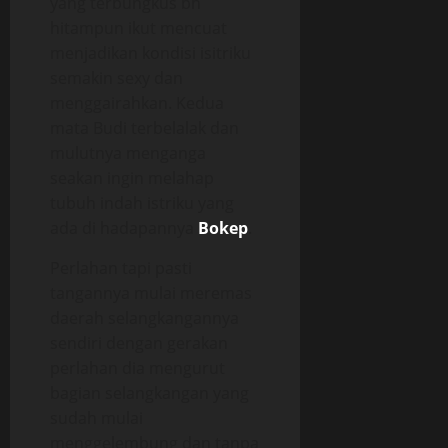
yang terbungkus bh
hitampun ikut mencuat
menjadikan kondisi isitriku
semakin sexy dan
menggairahkan. Kedua
mata Budi terbelalak dan
mulutnya menganga
seakan ingin melahap
tubuh indah istriku yang
ada di hadapannya
Bokep
.
Perlahan tapi pasti
tangannya mulai meremas
daerah selangkangannya
sendiri dengan gerakan
perlahan dia mengurut
bagian selangkangan yang
sudah mulai
menggelembung dan tanpa