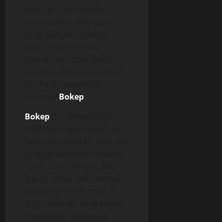
tadi , lalu kami kembali
melanjutkan pekerjaan
yang sempat tertunda.
Namun Budi terlihat
gelisah dan tidak fokus,
rupanya efek dari kejadian
itu masih membekas
padanya
Bokep
.
Bokep
“Lo kenapa Bud?
udah kepengen balik?” aku
berusaha mencari tahu apa
yang terjadi pada temanku
“Eerrr…sory banget Bob,
gua ga fokus neh, soalnya
kebayang istri lo mulu..”
Deg… nafasku terasa berat
mendengar kepolosan