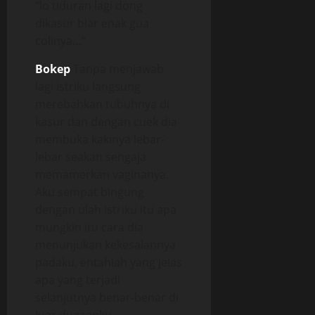
“lo tiduran lagi dong
dikasur biar enak gua
colinya…”
Bokep
Tanpa menjawab
lagi istriku langsung
merebahkan tubuhnya di
kasur dan dengan cuek dia
membuka kakinya lebar-
lebar seakan sengaja
memamerkan vaginanya.
Aku sempat bingung
dengan ulah istriku itu apa
mungkin itu cara dia
menunjukan kekesalannya
padaku, entahlah yang jelas
apa yang terjadi
selanjutnya benar-benar di