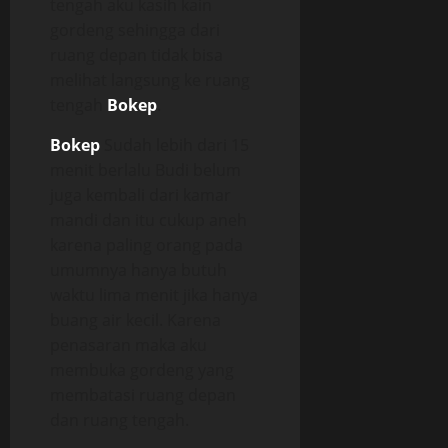
tengah aku kasih kain
gordeng sehingga dari
ruang depan tidak bisa
melihat langsung ke ruang
tengah
Bokep
.
Bokep
Sudah lebih dari 15
menit berlalu Budi belum
juga kembali dari kamar
mandi dan itu cukup aneh
karena paling orang pada
umumnya hanya butuh
waktu lima menit jika hanya
buang air kecil. Karena
penasaran maka aku
membuka gordeng yang
membatasi ruang depan
dan ruang tengah.