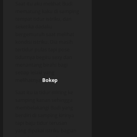
Saat itu aku melihat Budi
mematung kaku di samping
tempat tidur istriku, dan
seketika dadaku
bergemuruh saat melihat
kondisi istriku. Dia masih
tertidur pulas tapi pose
tidurnya begitu sexy dan
menantang birahi bagi
setiap lelaki yang
melihatnya
Bokep
.
Saat itu ia tidur miring ke
samping kanan sehingga
membelakangi Budi yang
berdiri di samping kirinya
tapi baju tidur terusan
yang dipakai istriku bagian