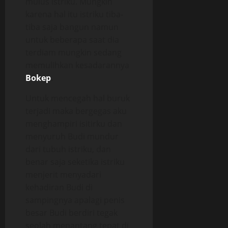
mulus istriku. Mungkin
karena hal itu istriku tiba-
tiba saja bangun namun
untuk beberapa saat dia
terdiam mungkin sedang
memulihkan kesadarannya
Bokep
.
Untuk mencegah hal buruk
terjadi maka bergegas aku
menghampiri isitirku dan
menyuruh Budi mundur
dari tubuh istriku, dan
benar saja seketika istriku
menjerit menyadari
kehadiran Budi di
sampingnya apalagi penis
besar Budi berdiri tegak
seolah menantang tepat di