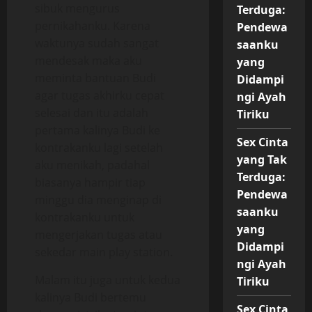
sibuk mengurus
Terduga:
pernikahanku. Karena
Pendewa
waktunya sudah sangat
saanku
mendesak maka aku
yang
meminta bantuan Budi
Didampi
agar tugas akhirku cepat
ngi Ayah
selesai dan itu adalah
Tiriku
pertama kalinya Budi ke
Sex Cinta
kontrakanku lagi setelah
yang Tak
aku menikah, padahal
Terduga:
biasanya hampir tiap
Pendewa
minggu dia menginap di
saanku
kontrakanku untuk
yang
mengerjakan tugas atau
Didampi
sekedar main play station.
ngi Ayah
Malam itu juga untuk kedua
Tiriku
kalinya Budi bertemu
Sex Cinta