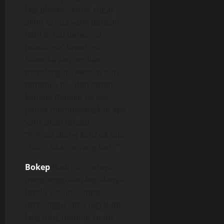
lagi please…entar tugas
akhir lo gua yang beresin
deh! lo tau beres aja
pokoknya” tawarnya
Seketika aku terdiam
mendengar tawaran dari
temanku itu, dan entah
kenapa dadaku terasa
panas membayangkan apa
yang akan terjadi.
“Ngeliat doing kan? ok tapi
cukup kita aja yang tau…”
Bokep
Budi pun seraya
menganggukan kepalanya
tanda setuju. Tanpa
menunggu lama lagi Budi
langsung menuju ruang