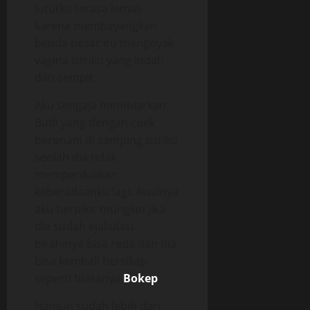
lututku terasa lemas
karena membayangkan
benda besar itu mengoyak
vagina istriku yang indah
dan sempit.
Aku sengaja membiarkan
Budi yang dengan cuek
beronani di samping istriku
seolah dia tidak
memperdulikan
keberadaanku lagi. Awalnya
aku berpikir mungkin jika
dia sudah ejakulasi
birahinya bisa reda dan dia
bisa kembali bersikap
seperti biasanya
Bokep
.
Namun sudah lebih dari