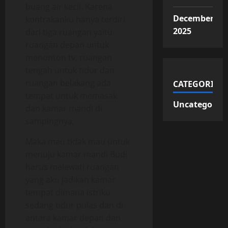
buang air kecil. Karena
December
kontrakanku hanya terdiri
2025
dari tiga ruangan yaitu
ruangan depan untuk
menonton tv, ruangan
tengah untuk tidur dan
ruangan belakang ada
CATEGORIES
tempat untuk memasak
Uncategorize
dan kamar mandi di
sampingnya,
Maka mau tidak mau untuk
menuju kamar mandi Budi
harus melewati ruangan
yang aku jadikan kamar
tempat dimana istriku
sedang tidur pulas dan di
antara kamar depan dan