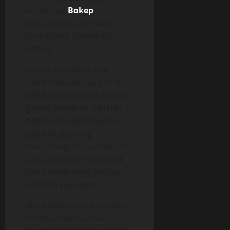
dariku lagi
Bokep
.
Kemudian dia kembali
berjongkok disamping
istriku,
tangan kanannya kini
sudah berada tepat di atas
paha mulus istriku dengan
geraka perlahan dan hati –
hati dia mulai mengelus
paha mulus yang
menantang itu, sementara
tangan kirinya mengocok
penis besar yang terlihat
semakin mengeras.
Aku beberapa kali menelan
ludah sendiri karena