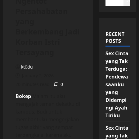
Ngentot
Search
Persahabatan
yang
Berkembang Jadi
RECENT
Korban Istri
POSTS
Tersayang
Sex Cinta
yang Tak
kt0du
Terduga:
January 2, 2026
Pendewa
saanku
20 minutes read
0
yang
Bokep
Malam itu aku
Didampi
mengajak teman dekatku di
ngi Ayah
kampus, Budi untuk
Tiriku
membantuku mengerjakan
tugas akhir yang sempat
Sex Cinta
terbengkalai karena aku
yang Tak