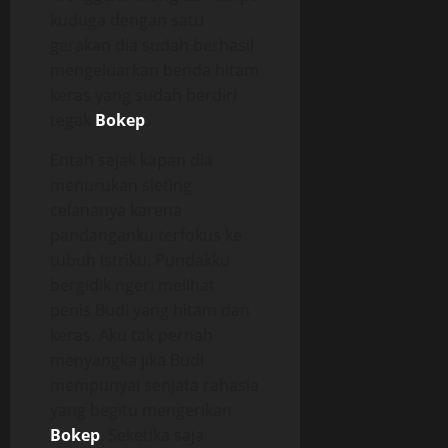
kuduga dengan satu
gerakan dia sudah berhasil
mengeluarkan benda hitam
keras yang sudah berdiri
tegak
Bokep
.
Entah sejak kapan dia
menurukan sleting
celananya karena
pandanganku terfokus ke
tubuh istriku. Pundakku
bergidik ngeri melihat
penis Budi yang hitam dan
keras. Aku tak pernah
menyangka jika Budi
mempunyai senjata rahasia
yang begitu mengerikan
Bokep
. Seketika saja