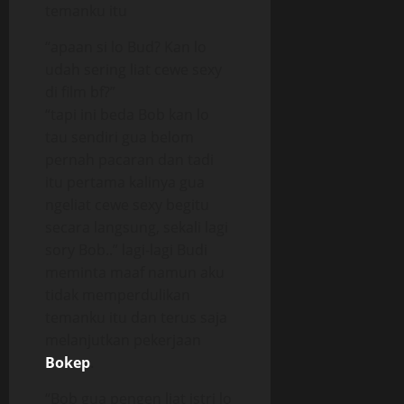
temanku itu
“apaan si lo Bud? Kan lo
udah sering liat cewe sexy
di film bf?”
“tapi ini beda Bob kan lo
tau sendiri gua belom
pernah pacaran dan tadi
itu pertama kalinya gua
ngeliat cewe sexy begitu
secara langsung, sekali lagi
sory Bob..” lagi-lagi Budi
meminta maaf namun aku
tidak memperdulikan
temanku itu dan terus saja
melanjutkan pekerjaan
Bokep
.
“Bob gua pengen liat istri lo