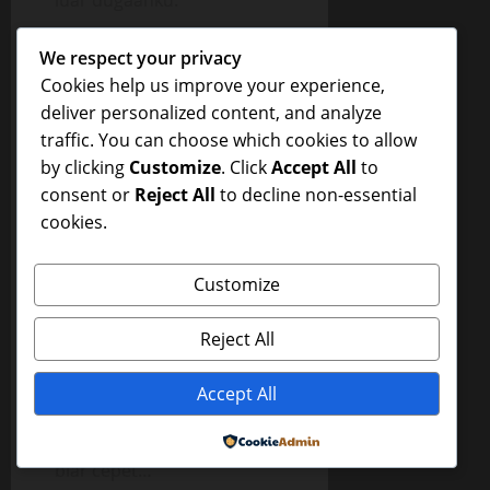
luar dugaanku.
Bokep
Budipun kembali
We respect your privacy
melanjutkan aktifitas
Cookies help us improve your experience,
mengurut penisnya sendiri
deliver personalized content, and analyze
dihadapan istrku
traffic. You can choose which cookies to allow
sementara pandangan
by clicking
Customize
. Click
Accept All
to
istrku perlahan sayu dan
consent or
Reject All
to decline non-essential
matanya menatap lekat ke
cookies.
arah penis besar dan
berurat yang terlihat
Customize
memerah akibat gesekan
tangan Budi.
Reject All
“ko lama Bud ga keluar-
keluar” dengan nada sinis
Accept All
kembali istriku memprotes
“makanya lo bantuin dong
Powered by
biar cepet…”