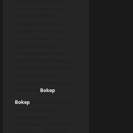
bawahnya tersingkap
hingga ke pinggang dan
memperlihatkan
bongkahan pantat yang
gempal dan mulus yang
hanya ditutupi celana
dalam warna hitam,
sementara kancing baju
tidurnya terbuka beberapa
bagian hingga payudaranya
yang putih sedikit
mengintip dan membuat
penasaran
Bokep
.
Bokep
Budi terlihat sangat
bernafsu melihat
keindahan tubuh istriku
dan posenya yang begitu
menantang, tangannya