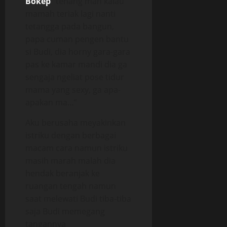
Bokep
“tenang mah kalau
mamah teriak lagi nanti
tetangga pada bangun,
papa cuman pengen bantu
si Budi, dia horny gara-gara
pas ke kamar mandi dia ga
sengaja ngeliat pose tidur
mama yang sexy, ga apa-
apakan ma…”
Aku berusaha meyakinkan
istriku dengan berbagai
macam cara namun istriku
masih marah malah dia
hendak beranjak ke
ruangan tengah namun
saat melewati Budi tiba-tiba
saja Budi memegang
tangannya