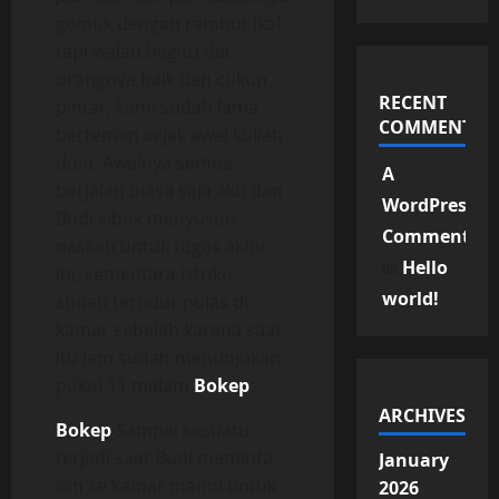
gemuk dengan rambut ikal,
tapi walau begitu dia
orangnya baik dan cukup
RECENT
pintar, kami sudah lama
COMMENTS
berteman sejak awal kuliah
dulu. Awalnya semua
A
berjalan biasa saja aku dan
WordPress
Budi sibuk menyusun
Commenter
naskah untuk tugas akhir
on
Hello
ini, sementara istriku
world!
sudah tertidur pulas di
kamar sebelah karena saat
itu jam sudah menunjukan
pukul 11 malam
Bokep
.
ARCHIVES
Bokep
Sampai sesuatu
terjadi saat Budi meminta
January
izin ke kamar mandi untuk
2026