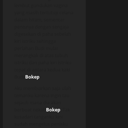
lembut gundukan vagina
yang masih tertutup celana
dalam hitam, sementar
penisnya dengan sengaja
digesekan di paha sebelah
kiri istriku sehingga
perlahan Budi mulai
merangkak di atas tubuh
istriku dan paha kiri istriku
tepat di antara kedua kaki
Budi
Bokep
.
Aku membiarkan saja ulah
temanku karena ingin tau
sejauh mana dia akan
berbuat nekat
Bokep
. Tak
kusadari tanganku kini
sudah mengelus penisku