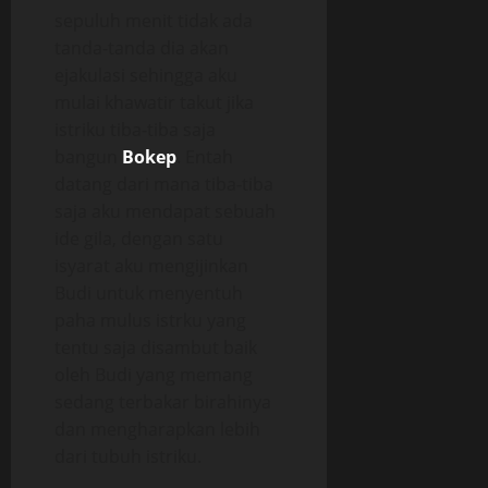
sepuluh menit tidak ada
tanda-tanda dia akan
ejakulasi sehingga aku
mulai khawatir takut jika
istriku tiba-tiba saja
bangun
Bokep
. Entah
datang dari mana tiba-tiba
saja aku mendapat sebuah
ide gila, dengan satu
isyarat aku mengijinkan
Budi untuk menyentuh
paha mulus istrku yang
tentu saja disambut baik
oleh Budi yang memang
sedang terbakar birahinya
dan mengharapkan lebih
dari tubuh istriku.