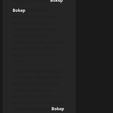
dipegang oleh Budi
Bokep
Bokep
Tubuh istriku
bergidik dan nafasnya
semakin berat saat
merasakan penis besar
Budi menempel di
tangannya. Istriku terdiam
sesaat dan menoleh ke
arahku dengan tatapan
kesal ,
“ok coli doang kan ,jangan
lama-lama “ dengan ketus
dan terlihat masih kesal
istriku mengabulkan
keinginan temanku itu
padahal tadi aku saja tidak
berhasil merayunya
Bokep
.