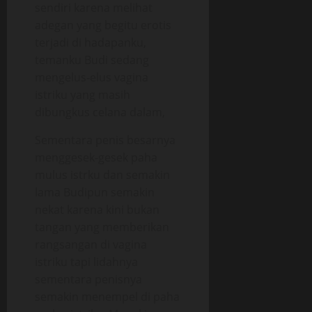
sendiri karena melihat
adegan yang begitu erotis
terjadi di hadapanku,
temanku Budi sedang
mengelus-elus vagina
istriku yang masih
dibungkus celana dalam,
Sementara penis besarnya
menggesek-gesek paha
mulus istrku dan semakin
lama Budipun semakin
nekat karena kini bukan
tangan yang memberikan
rangsangan di vagina
istriku tapi lidahnya
sementara penisnya
semakin menempel di paha