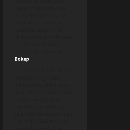
kasur busa, maka Budi
harus jongkok agar bisa
menyentuh paha istriku
dan karena itu posisi
penisnya terjepit oleh
celana jeans yang dia pakai
hingga membuatnya
merasa tidak nyaman
Bokep
.
Lalu dia kembali berdiri dan
dengan satu gerakan
melepaskan celana jeans
sekaligus celana dalamnya
hingga tubuh bagian
bawahnya terbebas dari
selembar benang pun dan
hal itu dia lakukan tanpa
meminta persetujuan