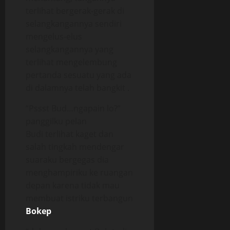
terlihat bergerak-gerak di
selangkangannya sendiri
mengelus-elus
selangkangannya yang
terlihat mengelembung
pertanda sesuatu yang ada
di dalamnya telah bangkit .
“Pssst Bud…ngapain lo?”
panggilku pelan
Budi terlihat kaget dan
salah tingkah mendengar
suaraku bergegas dia
menghampiriku ke ruangan
depan karena tidak mau
membuat istriku terbangun
Bokep
.