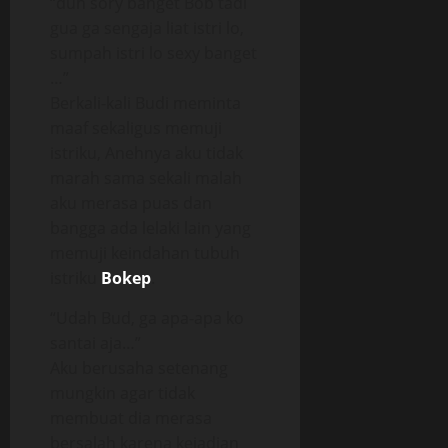
“duh sory banget Bob tadi
gua ga sengaja liat istri lo,
sumpah istri lo sexy banget
…”
Berkali-kali Budi meminta
maaf sekaligus memuji
istriku, Anehnya aku tidak
marah sama sekali malah
aku merasa puas dan
bangga ada lelaki lain yang
memuji keindahan tubuh
istriku
Bokep
.
“Udah Bud, ga apa-apa ko
santai aja…”
Aku berusaha setenang
mungkin agar tidak
membuat dia merasa
bersalah karena kejadian