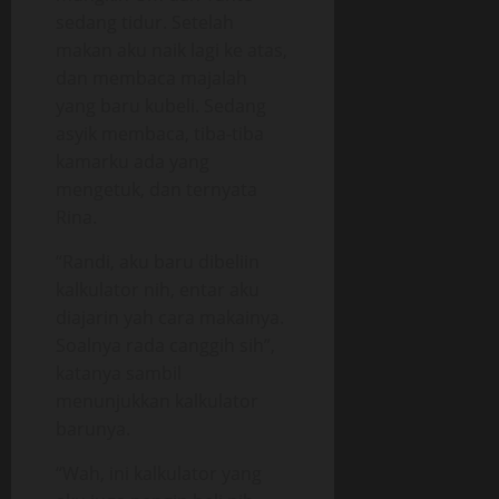
sedang tidur. Setelah
makan aku naik lagi ke atas,
dan membaca majalah
yang baru kubeli. Sedang
asyik membaca, tiba-tiba
kamarku ada yang
mengetuk, dan ternyata
Rina.
“Randi, aku baru dibeliin
kalkulator nih, entar aku
diajarin yah cara makainya.
Soalnya rada canggih sih”,
katanya sambil
menunjukkan kalkulator
barunya.
“Wah, ini kalkulator yang