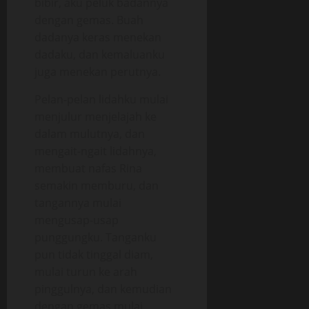
bibir, aku peluk badannya
dengan gemas. Buah
dadanya keras menekan
dadaku, dan kemaluanku
juga menekan perutnya.
Pelan-pelan lidahku mulai
menjulur menjelajah ke
dalam mulutnya, dan
mengait-ngait lidahnya,
membuat nafas Rina
semakin memburu, dan
tangannya mulai
mengusap-usap
punggungku. Tanganku
pun tidak tinggal diam,
mulai turun ke arah
pinggulnya, dan kemudian
dengan gemas mulai