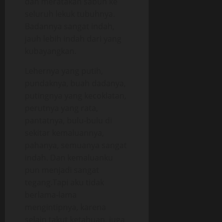
dan meratakan sabun ke
seluruh lekuk tubuhnya.
Badannya sangat indah,
jauh lebih indah dari yang
kubayangkan.
Lehernya yang putih,
pundaknya, buah dadanya,
putingnya yang kecoklatan,
perutnya yang rata,
pantatnya, bulu-bulu di
sekitar kemaluannya,
pahanya, semuanya sangat
indah. Dan kemaluanku
pun menjadi sangat
tegang.Tapi aku tidak
berlama-lama
mengintipnya, karena
selain takut ketahuan, juga