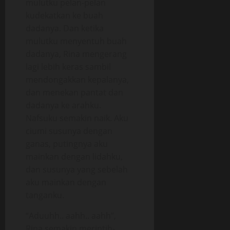
mulutku pelan-pelan
kudekatkan ke buah
dadanya. Dan ketika
mulutku menyentuh buah
dadanya, Rina mengerang
lagi lebih keras sambil
mendongakkan kepalanya,
dan menekan pantat dan
dadanya ke arahku.
Nafsuku semakin naik. Aku
ciumi susunya dengan
ganas, putingnya aku
mainkan dengan lidahku,
dan susunya yang sebelah
aku mainkan dengan
tanganku.
“Aduuhh.. aahh.. aahh”,
Rina semakin merintih-