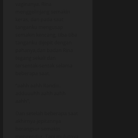
vaginanya. Rina
menggelinjang semakin
keras, dan pada saat
tanganku mengusap
semakin kencang, tiba-tiba
tanganku dijepit dengan
pahanya,dan badan Rina
tegang sekali dan
tersentak-sentak selama
beberapa saat.
“aahh aahh Randiii..
adduuuhh aahh aahh
aahh”,
Dan setelah beberapa saat
akhirnya jepitannya
berangsur semakin
mengendur. Tapi mulutnya