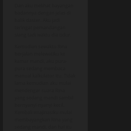
Dan aku melihat bayangan
badannya dengan jelas di
balik daster. Aku jadi
teringat pemandangan
siang tadi waktu dia tidur.
Kemudian sewaktu Rina
berjalan melewatiku ke
kamar mandi, aku pura-
pura sedang membaca
manual kalkulator itu. Tidak
lama kemudian aku mulai
mendengar suara Rina
yang sedang mandi sambil
bernyanyi-nyanyi kecil.
Kembali imajinasiku mulai
membayangkan Rina yang
sedang mandi, dan hal itu