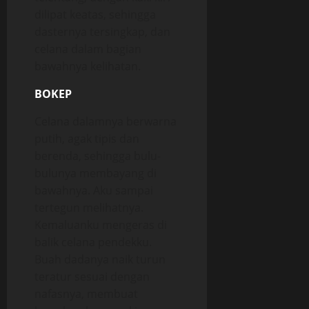
dilipat keatas, sehingga
dasternya tersingkap, dan
celana dalam bagian
bawahnya kelihatan.
BOKEP
Celana dalamnya berwarna
putih, agak tipis dan
berenda, sehingga bulu-
bulunya membayang di
bawahnya. Aku sampai
tertegun melihatnya.
Kemaluanku mengeras di
balik celana pendekku.
Buah dadanya naik turun
teratur sesuai dengan
nafasnya, membuat