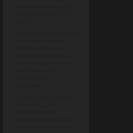
rintih ketika dengan gemas
putingnya aku gigit-gigit
sedikit.
Badannya menggeliat-geliat
membuatku semakin
bernafsu untuk terus
mencumbunya. Tangan
Rina kemudian menelusup
kebalik bajuku dan
mengusap kulit
punggungku.
“Randiii.. aahh.. baju kamu
dibuka dong.. aahh..”
Akupun mengikuti
keinginannya. Tapi selain
baju, celana juga kulepas,