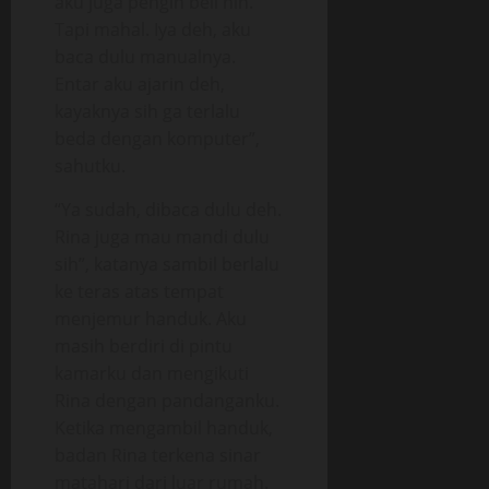
aku juga pengin beli nih.
Tapi mahal. Iya deh, aku
baca dulu manualnya.
Entar aku ajarin deh,
kayaknya sih ga terlalu
beda dengan komputer”,
sahutku.
“Ya sudah, dibaca dulu deh.
Rina juga mau mandi dulu
sih”, katanya sambil berlalu
ke teras atas tempat
menjemur handuk. Aku
masih berdiri di pintu
kamarku dan mengikuti
Rina dengan pandanganku.
Ketika mengambil handuk,
badan Rina terkena sinar
matahari dari luar rumah.