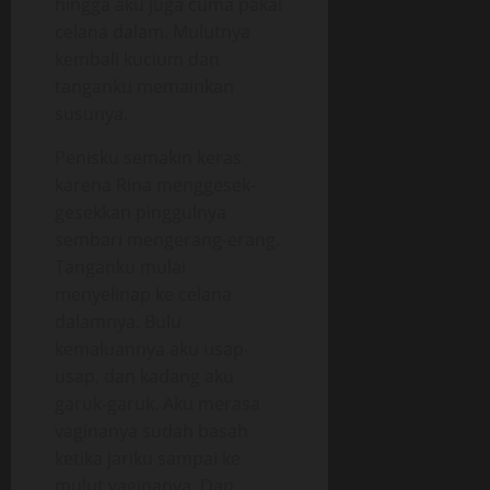
hingga aku juga cuma pakai
celana dalam. Mulutnya
kembali kucium dan
tanganku memainkan
susunya.
Penisku semakin keras
karena Rina menggesek-
gesekkan pinggulnya
sembari mengerang-erang.
Tanganku mulai
menyelinap ke celana
dalamnya. Bulu
kemaluannya aku usap-
usap, dan kadang aku
garuk-garuk. Aku merasa
vaginanya sudah basah
ketika jariku sampai ke
mulut vaginanya. Dan