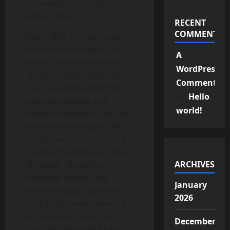
bersebelahan dengan
kamar Rina.
RECENT
COMMENTS
Aku sudah 3 bulan tinggal
di rumah Om Andro, dan
A
karena semuanya ramah,
WordPress
aku jadi betah. Lebih lagi
Commenter
Rina. Kadang-kadang dia
on
Hello
suka tanya-tanya soal
world!
pelajaran sekolah, dan aku
berusaha membantu. Aku
sering mencuri-curi untuk
memperhatikan Rina. Kalau
ARCHIVES
di rumah, dia sering
memakai daster yang
January
pendek hingga pahanya
2026
yang putih mulus menarik
perhatianku. Selain itu
December
buah dadanya yang baru