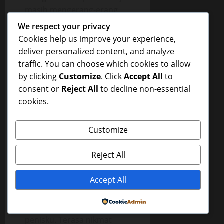
masih mengerang-erang
dengan pelan.
We respect your privacy
Cookies help us improve your experience,
“Ran.. aku boleh yah
deliver personalized content, and analyze
pegang punya kamu”, tiba-
traffic. You can choose which cookies to allow
tiba bisiknya di kupingku.
by clicking
Customize
. Click
Accept All
to
Aku yang masih tegang
consent or
Reject All
to decline non-essential
sekali merasa senang
cookies.
sekali.
“Iyaa.. boleh..” bisikku.
Customize
Kemudian tangannya
kubimbing ke celana
Reject All
dalamku.
Accept All
“Aahh…” Akupun
mengerang ketika
Powered by
tangannya menyentuh
penisku. Terasa nikmat