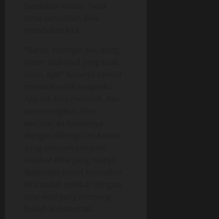
berdebar-debar. Tidak
lama kemudian Rina
mendekati kita.
“Randi, tolongin aku dong,
ajarin soal-soal yang buat
ujian, ayo!” katanya sambil
menarik-narik tanganku.
Aku tak bisa menolak. Aku
pun mengikuti Rina
berjalan ke kamarnya
dengan diiringi Om Andro
yang senyum-senyum
melihat Rina yang manja.
Beberapa menit kemudian
kita sudah terlibat dengan
soal-soal yang memang
butuh konsentrasi.