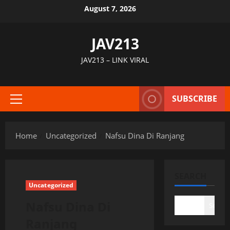
Skip
August 7, 2026
to
content
JAV213
JAV213 – LINK VIRAL
SUBSCRIBE
Primary
Menu
Home
Uncategorized
Nafsu Dina Di Ranjang
SEARCH
Uncategorized
Nafsu Dina Di
Search
Ranjang