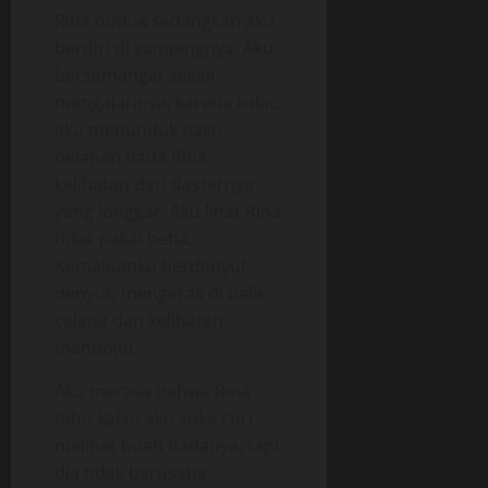
Rina duduk sedangkan aku
berdiri di sampingnya. Aku
bersemangat sekali
mengajarinya, karena kalau
aku menunduk pasti
belahan dada Rina
kelihatan dari dasternya
yang longgar. Aku lihat Rina
tidak pakai beha.
Kemaluanku berdenyut-
denyut, mengeras di balik
celana dan kelihatan
menonjol.
Aku merasa bahwa Rina
tahu kalau aku suka curi
melihat buah dadanya, tapi
dia tidak berusaha