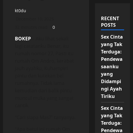
kt0du
RECENT
December 10, 2025
POSTS
32 minutes read
0
Sex Cinta
BOKEP
– Aku lihat sekali
yang Tak
lagi catatanku Benar, itu
Terduga:
rumah nomor 27, Pasti itu
Pendewa
rumah Om Andro, kerabat
saanku
jauh ayahku, Kuhampiri
yang
pintu dan kutekan bel
Didampi
rumahnya. Tidak lama
ngi Ayah
kemudian dari balik pintu
Tiriku
muncul muka yang sangat
cantik.
Sex Cinta
yang Tak
“Cari siapa Mas?” tanyanya.
Terduga:
“Apa betul ini rumah Om
Pendewa