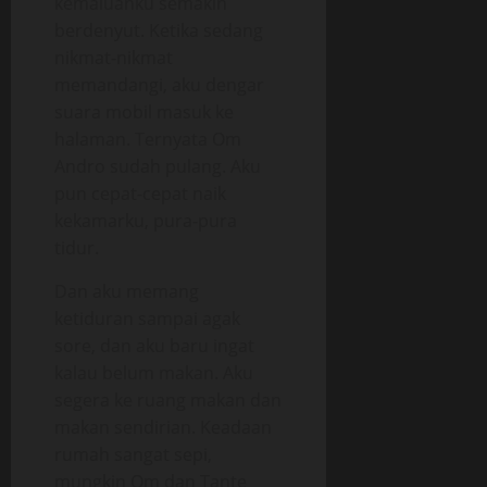
kemaluanku semakin
berdenyut. Ketika sedang
nikmat-nikmat
memandangi, aku dengar
suara mobil masuk ke
halaman. Ternyata Om
Andro sudah pulang. Aku
pun cepat-cepat naik
kekamarku, pura-pura
tidur.
Dan aku memang
ketiduran sampai agak
sore, dan aku baru ingat
kalau belum makan. Aku
segera ke ruang makan dan
makan sendirian. Keadaan
rumah sangat sepi,
mungkin Om dan Tante