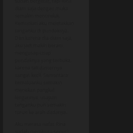
sudah bergetar, tapi Rina
diam saja dengan muka
semakin menunduk.
Kemudian aku meletakkan
tanganku di pundaknya.
Dan karena dia diam saja,
aku jadi makin berani
mengusap-usap
pundaknya yang terbuka,
karena tali dasternya
sangat kecil. Sementara
kemaluanku semakin
menekan pangkal
lengannya, usapan
tanganku pun semakin
turun ke arah dadanya.
Aku merasa nafas Rina
sudah memburu seperti