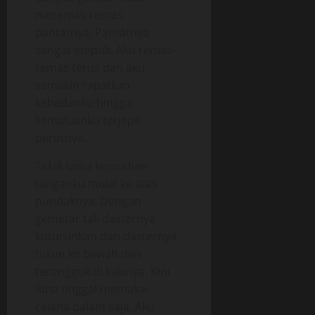
meremas-remas
pantatnya. Pantatnya
sangat empuk. Aku remas-
remas terus dan aku
semakin rapatkan
kebadanku hingga
kemaluanku terjepit
perutnya.
Tidak lama kemudian
tanganku mulai ke atas
pundaknya. Dengan
gemetar tali dasternya
kuturunkan dan dasternya
turun ke bawah dan
teronggok di kakinya. Kini
Rina tinggal memakai
celana dalam saja. Aku