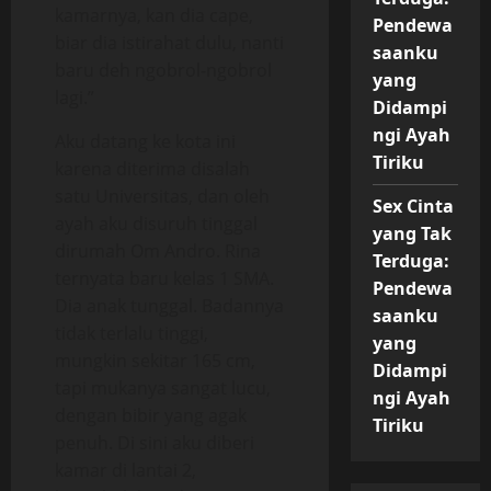
kamarnya, kan dia cape,
Pendewa
biar dia istirahat dulu, nanti
saanku
baru deh ngobrol-ngobrol
yang
lagi.”
Didampi
ngi Ayah
Aku datang ke kota ini
Tiriku
karena diterima disalah
satu Universitas, dan oleh
Sex Cinta
ayah aku disuruh tinggal
yang Tak
dirumah Om Andro. Rina
Terduga:
ternyata baru kelas 1 SMA.
Pendewa
Dia anak tunggal. Badannya
saanku
tidak terlalu tinggi,
yang
mungkin sekitar 165 cm,
Didampi
tapi mukanya sangat lucu,
ngi Ayah
dengan bibir yang agak
Tiriku
penuh. Di sini aku diberi
kamar di lantai 2,