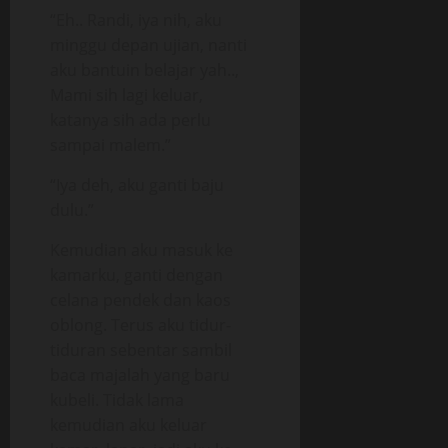
“Eh.. Randi, iya nih, aku
minggu depan ujian, nanti
aku bantuin belajar yah..,
Mami sih lagi keluar,
katanya sih ada perlu
sampai malem.”
“Iya deh, aku ganti baju
dulu.”
Kemudian aku masuk ke
kamarku, ganti dengan
celana pendek dan kaos
oblong. Terus aku tidur-
tiduran sebentar sambil
baca majalah yang baru
kubeli. Tidak lama
kemudian aku keluar