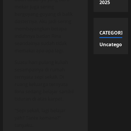
2025
mekar juga sering
bergoyang-goyang di balik
dasternya. Aku jadi sering
membayangkan betapa
CATEGORIES
indahnya badan Rina
seandainya sudah tidak
Uncategorize
memakai apa-apa lagi.
Suatu hari pulang kuliah
sesampainya di rumah
ternyata sepi sekali. Di
ruang keluarga ternyata
Rina sedang belajar sambil
tiduran di atas karpet.
“Sepi sekali, lagi belajar
yah? Tante kemana?”
tanyaku.