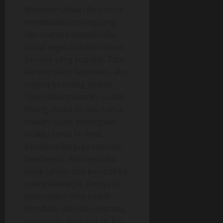
Memperhatikan Rina tidur
membuatku terangsang.
Aku merasa kemaluanku
mulai tegak di balik celana
pendek yang kupakai. Tapi
karena takut ketahuan, aku
segera ke ruang makan.
Tapi nafsu makanku sudah
hilang, maka itu aku cuma
makan buah, sedangkan
otakku terus ke Rina.
Kemaluanku juga semakin
berdenyut. Akhirnya aku
tidak tahan, dan kembali ke
ruang keluarga. Ternyata
posisi tidur Rina sudah
berubah, dan dia sekarang
telentang, dengan kaki kiri