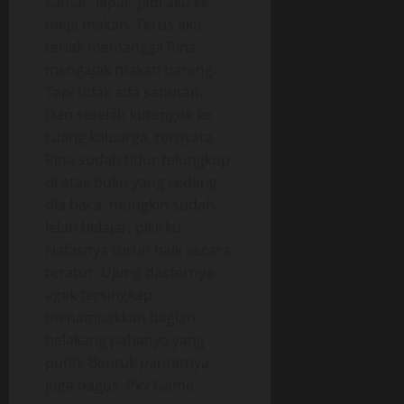
kamar, lapar, jadi aku ke
meja makan. Terus aku
teriak memanggil Rina
mengajak makan bareng.
Tapi tidak ada sahutan.
Dan setelah kutengok ke
ruang keluarga, ternyata
Rina sudah tidur telungkup
di atas buku yang sedang
dia baca, mungkin sudah
lelah belajar, pikirku.
Nafasnya turun naik secara
teratur. Ujung dasternya
agak tersingkap,
menampakkan bagian
belakang pahanya yang
putih. Bentuk pantatnya
juga bagus. Pkv Game