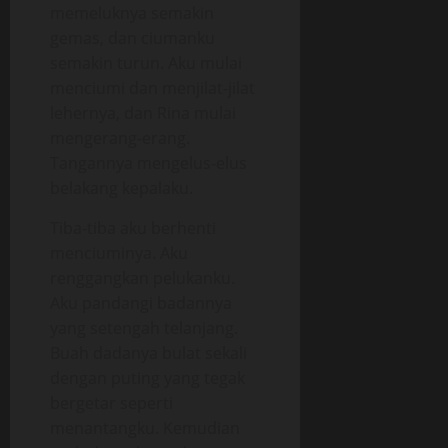
memeluknya semakin
gemas, dan ciumanku
semakin turun. Aku mulai
menciumi dan menjilat-jilat
lehernya, dan Rina mulai
mengerang-erang.
Tangannya mengelus-elus
belakang kepalaku.
Tiba-tiba aku berhenti
menciuminya. Aku
renggangkan pelukanku.
Aku pandangi badannya
yang setengah telanjang.
Buah dadanya bulat sekali
dengan puting yang tegak
bergetar seperti
menantangku. Kemudian