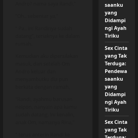
Andro? nama saya Randi.”
saanku
yang
“Oh.. sebentar ya,”
Didampi
ngi Ayah
“ Pa.. ini Randinya sudah
Tiriku
datang”, teriaknya ke dalam
rumah.
Sex Cinta
yang Tak
Kemudian aku dipersilakan
Terduga:
masuk, dan setelah Om
Pendewa
Andro keluar dan
saanku
menyambutku dia pun
yang
berkata dengan ramah,
Didampi
“Randi, ayahmu barusan
ngi Ayah
nelpon, nanyain apa kamu
Tiriku
sudah datang. Ini kenalin,
Sex Cinta
anak Om, namanya Rina,”
yang Tak
“ terus anterin Randi ke
Terduga: