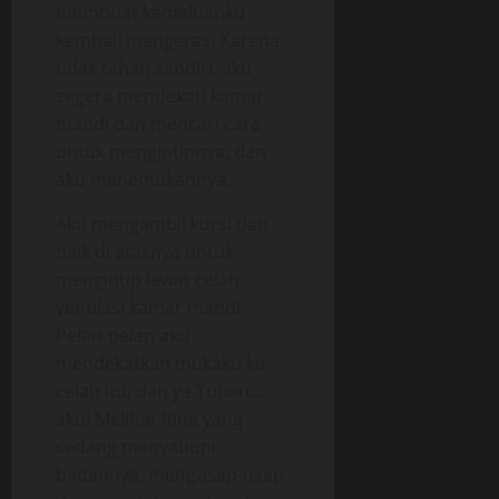
membuat kemaluanku
kembali mengeras. Karena
tidak tahan sendiri, aku
segera mendekati kamar
mandi dan mencari cara
untuk mengintipnya, dan
aku menemukannya.
Aku mengambil kursi dan
naik di atasnya untuk
mengintip lewat celah
ventilasi kamar mandi.
Pelan-pelan aku
mendekatkan mukaku ke
celah itu, dan ya Tuhan…
aku! Melihat Rina yang
sedang menyabuni
badannya, mengusap-usap