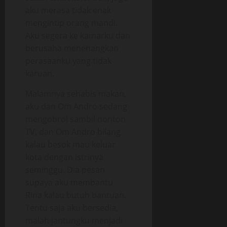
aku merasa tidak enak
mengintip orang mandi.
Aku segera ke kamarku dan
berusaha menenangkan
perasaanku yang tidak
karuan.
Malamnya sehabis makan,
aku dan Om Andro sedang
mengobrol sambil nonton
TV, dan Om Andro bilang
kalau besok mau keluar
kota dengan istrinya
seminggu. Dia pesan
supaya aku membantu
Rina kalau butuh bantuan.
Tentu saja aku bersedia,
malah jantungku menjadi