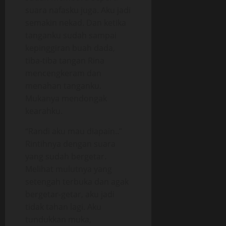
suara nafasku juga. Aku jadi
semakin nekad. Dan ketika
tanganku sudah sampai
kepinggiran buah dada,
tiba-tiba tangan Rina
mencengkeram dan
menahan tanganku.
Mukanya mendongak
kearahku.
“Randi aku mau diapain..”
Rintihnya dengan suara
yang sudah bergetar.
Melihat mulutnya yang
setengah terbuka dan agak
bergetar-getar, aku jadi
tidak tahan lagi. Aku
tundukkan muka,