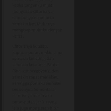
ketika tanganku mulai
mengusap clitorisnya,
ciumannya di mulutku
semakin liar. Mulutnya
mengisap mulutku dengan
keras.
Clitorisnya kuusap,
kuputar-putar, makin lama
semakin kencang, dan
semakin kencang. Pantat
Rina ikut bergoyang, dan
semakin rapat menekan,
sehingga penisku semakin
berdenyut. Sementara
clitorisnya masih aku
putar-putar, jariku yang
lain juga mengusap bibir