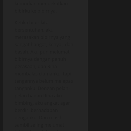
kemudian mendekatkan
bibirku ke bibirnya.
Ketika bibir kita
bersentuhan, aku
merasakan bibirnya yang
sangat hangat, kenyal, dan
basah. Aku pun melumat
bibirnya dengan penuh
perasaan, dan Rina
membalas ciumanku, tapi
tangannya belum melepas
tanganku. Dengan pelan-
pelan badan Rina aku
bimbing, aku angkat agar
berdiri berhadapan
denganku. Dan masih
sambil saling melumat