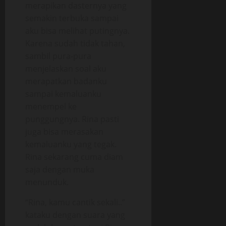
merapikan dasternya yang
semakin terbuka sampai
aku bisa melihat putingnya.
Karena sudah tidak tahan,
sambil pura-pura
menjelaskan soal aku
merapatkan badanku
sampai kemaluanku
menempel ke
punggungnya. Rina pasti
juga bisa merasakan
kemaluanku yang tegak.
Rina sekarang cuma diam
saja dengan muka
menunduk.
“Rina, kamu cantik sekali..”
kataku dengan suara yang