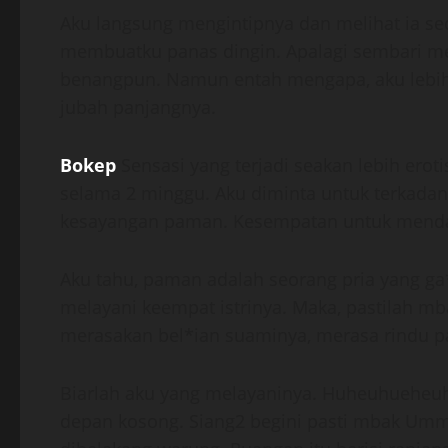
Aku langsung mengintipnya dan melihat ia s
membuatku panas dingin. Apalagi sembari me
benangpun. Namun entah mengapa, aku lebih 
jubah panjangnya.
Bokep
Sensasi yang terjadi seakan lebih erot
selama 2 minggu. Aku diminta untuk terkadan
kesayangan paman. Kesempatan untuk menda
Aku tahu, paman adalah seorang pria yang ga*
melayani keempat istrinya. Maka, pastilah m
merasakan bel*ian suaminya, merasa rindu pa
Biarlah aku yang melayaninya. Huheuhuehe
depan kosong. Siang2 begini pasti mbak Um