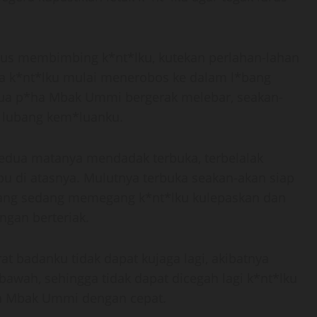
rus membimbing k*nt*lku, kutekan perlahan-lahan
ala k*nt*lku mulai menerobos ke dalam l*bang
ua p*ha Mbak Ummi bergerak melebar, seakan-
 lubang kem*luanku.
kedua matanya mendadak terbuka, terbelalak
 di atasnya. Mulutnya terbuka seakan-akan siap
 yang sedang memegang k*nt*lku kulepaskan dan
gan berteriak.
rat badanku tidak dapat kujaga lagi, akibatnya
awah, sehingga tidak dapat dicegah lagi k*nt*lku
n Mbak Ummi dengan cepat.