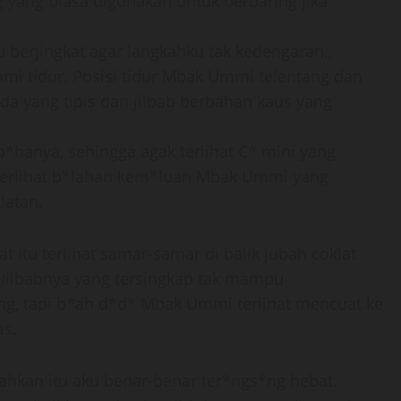
g yang biasa digunakan untuk berbaring jika
berjingkat agar langkahku tak kedengaran,.
mi tidur. Posisi tidur Mbak Ummi telentang dan
yang tipis dan jilbab berbahan kaus yang
*hanya, sehingga agak terlihat C* mini yang
 terlihat b*lahan kem*luan Mbak Ummi yang
latan.
tu terlihat samar-samar di balik jubah coklat
. Jilbabnya yang tersingkap tak mampu
ng, tapi b*ah d*d* Mbak Ummi terlihat mencuat ke
as.
kan itu aku benar-benar ter*ngs*ng hebat.