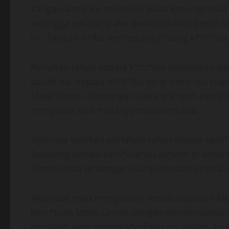
Tangan kananku menekan pada kasur tempat t
sehingga sekarang aku berada dalam posisi s
ini. Tangan kiriku memegang b*tang k*nt*lku.
Perlahan-lahan kepala k*nt*lku kuletakkan 
basah itu. Kepala k*nt*lku yang besar itu ku
Mbak Ummi. Terdengar suara erangan perlah
mengeliat, tapi matanya tetap tertutup.
Akhirnya kutekan perlahan-lahan kepala ke
Sekarang kepala kem*luanku terjepit di anta
Ummi tetap terdengar suara mendesis perlahan
Aku tidak mau mengambil resiko, sebelum M
kem*luan Mbak Ummi dengan menempatkan po
berjilbab yang mengga*rahkan ini. Sebab itu s