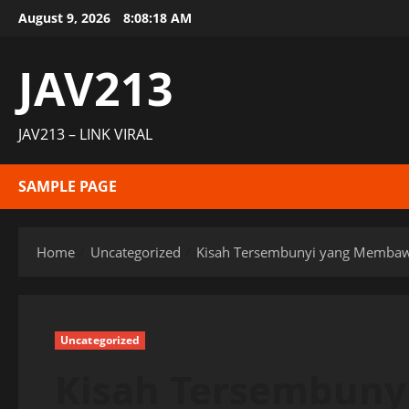
Skip
August 9, 2026
8:08:19 AM
to
content
JAV213
JAV213 – LINK VIRAL
SAMPLE PAGE
Home
Uncategorized
Kisah Tersembunyi yang Membawa
Uncategorized
Kisah Tersembun