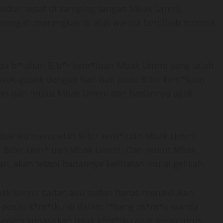
idur, tepat di samping tangan Mbak Ummi,
etengah merangkak di atas wanita berjilbab montok
pada b*lahan Bib*r kem*luan Mbak Ummi yang telah
gosok-gosok dengan hati-hati pada Bibir kem*luan
an dari mulut Mbak Ummi dan badannya agak
m*luanku membelah Bibir kem*luan Mbak Ummi.
ra Bibir kem*luan Mbak Ummi. Dari mulut Mbak
, akan tetapi badannya kelihatan mulai gelisah.
bak Ummi sadar, aku sudah harus menaklukan
sisi k*nt*lku di dalam l*bang m*m*k wanita
egera kupastikan letak k*nt*lku agar tegak lurus