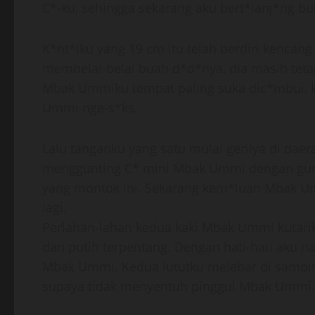
C*-ku, sehingga sekarang aku bert*lanj*ng bul
K*nt*lku yang 19 cm itu telah berdiri kenc
membelai-belai buah d*d*nya, dia masih tetap
Mbak Ummiku tempat paling suka dic*mbui, 
Ummi nge-s*ks.
Lalu tanganku yang satu mulai gerilya di da
menggunting C* mini Mbak Ummi dengan guntin
yang montok ini. Sekarang kem*luan Mbak U
lagi.
Perlahan-lahan kedua kaki Mbak Ummi kutari
dan putih terpentang. Dengan hati-hati aku na
Mbak Ummi. Kedua lututku melebar di sampi
supaya tidak menyentuh pinggul Mbak Ummi.