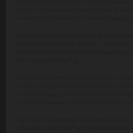
Dengan cepat kem*luanku langsung bereaksi m
tempur. Perlahan-lahan kuberjongkok di sampi
menarik jubah mbak Ummi semakin keatas, seh
Kemudian tanganku kuletakkan dengan lemb
itu yang masih ditutupi dengan C*. Perlahan
wanita alim yang montok itu dan juga bagian 
dan sangat mer*ngs*ng.
Terlihat Mbak Ummi agak bergeliat dan mulut
mimpi, sedang bec*nta dengan paman. Aku me
Ummi terbangun. Perlahan-lahan kulihat ba
mulai terlihat basah, rupanya Mbak Ummi sud
Dari mulutnya terdengar suara mendesis perl
lahan. Aku makin ters*ngs*ng melihat peman