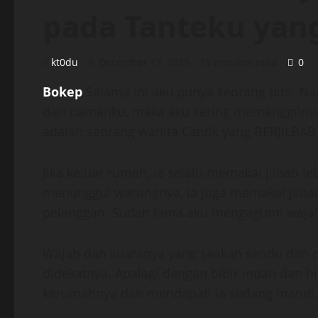
pada Tanteku yang
kt0du
December 17, 2025
15 minutes read
0
Bokep
Selama ini aku punya seorang bibi. N
dari pamanku, maka aku sering memanggiln
adalah seorang wanita Cantik yang BERJILBAB 
Jika keluar rumah, ia selalu memakai jilbab l
menunggui warungnya, ia juga memakai jilba
pelanggan. Sudah lama aku mengagumi wajahn
Wajah dan suaranya yang seakan sendu dan p
didekatnya. Apalagi dengan bibir indah dan 
kerumahnya dan mendapati ia sedang mandi.