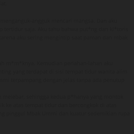
at.
ang menganguk-angguk mencari mangsa. Dan aku
 tertidur saja. Aku tahu bahwa put*ng dan kl*toris
karena aku sering mengintip saat paman dan mbak
erah m*m*knya. Kemudian perlahan-lahan aku
g yang terdapat di sisi tempat tidur wanita alim
mmi terpampang dengan jelas tanpa ada penutup
k melebar, sehingga kedua p*hanya yang montok
ik ke atas tempat tidur dan bercongkok di atas
ng pinggul Mbak Ummi dan kuatur sedemikian rupa