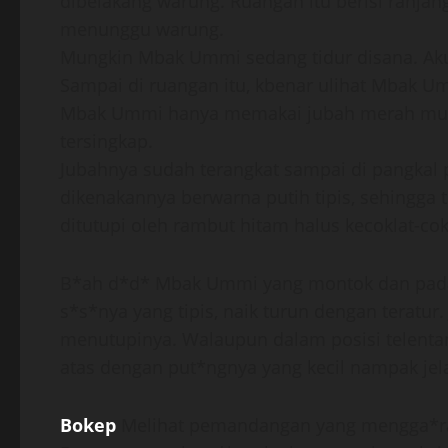
dibelakang warung. Ruangan itu berisi ranjan
menunggu warung.
Mungkin Mbak Ummi sedang tidur disana. Aku 
Sampai di ruangan itu, kbenar ulihat Mbak Um
Mbak Ummi hanya memakai jubah merah muda 
tersingkap.
Jubahnya sudah terangkat sampai di pangkal p
dikenakannya berwarna putih tipis, sehingga
ditutupi oleh rambut hitam halus kecoklat-cok
B*ah d*d* Mbak Ummi yang montok dan padat i
s*s*nya yang tipis, naik turun dengan teratur
menutupinya. Walaupun dalam posisi telenta
atas dengan put*ngnya yang kecil nampak jel
Bokep
Melihat pemandangan yang mengga*rah