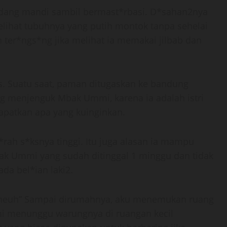
edang mandi sambil bermast*rbasi. D*sahan2nya
lihat tubuhnya yang putih montok tanpa sehelai
ter*ngs*ng jika melihat ia memakai jilbab dan
is. Suatu saat, paman ditugaskan ke bandung
g menjenguk Mbak Ummi, karena ia adalah istri
patkan apa yang kuinginkan.
rah s*ksnya tinggi. Itu juga alasan ia mampu
bak Ummi yang sudah ditinggal 1 minggu dan tidak
da bel*ian laki2.
uheuh” Sampai dirumahnya, aku menemukan ruang
mi menunggu warungnya di ruangan kecil