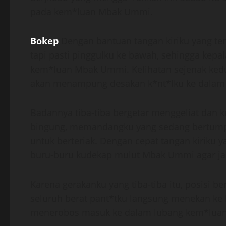
pada kem*luan Mbak Ummi.
Bokep
Dengan bantuan tangan kiriku yang te
tapi pasti pinggulku ke bawah, sehingga kep
kem*luan Mbak Ummi. Kelihatan sejenak ked
akan menampung desakan k*nt*lku ke dalam
Badannya tiba-tiba bergetar menggeliat dan 
bingung, memandangku yang sedang bertumpu
untuk berteriak. Dengan cepat tangan kiriku
buru-buru kudekap mulut Mbak Ummi agar jan
Karena gerakanku yang tiba-tiba itu, posisi be
seluruh berat pant*tku langsung menekan ke b
menerobos masuk ke dalam lubang kem*lua