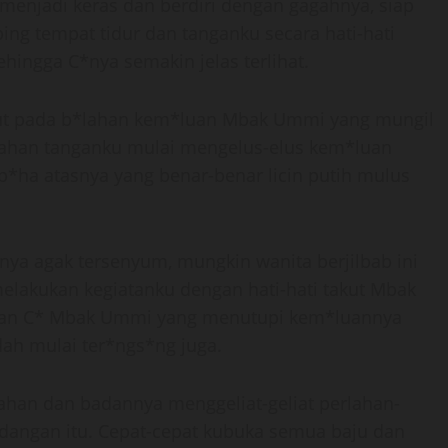
enjadi keras dan berdiri dengan gagahnya, siap
ng tempat tidur dan tanganku secara hati-hati
ingga C*nya semakin jelas terlihat.
ut pada b*lahan kem*luan Mbak Ummi yang mungil
-lahan tanganku mulai mengelus-elus kem*luan
p*ha atasnya yang benar-benar licin putih mulus
nya agak tersenyum, mungkin wanita berjilbab ini
lakukan kegiatanku dengan hati-hati takut Mbak
gian C* Mbak Ummi yang menutupi kem*luannya
ah mulai ter*ngs*ng juga.
ahan dan badannya menggeliat-geliat perlahan-
dangan itu. Cepat-cepat kubuka semua baju dan