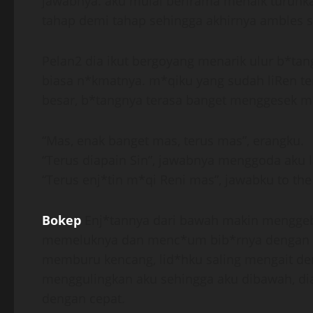
jawabnya. aku mulai berirama menaik turunk
tahap demi tahap sehingga akhirnya ambles 
Pelan2 dia ikut bergoyang menarik ulur b*tan
biasa n*kmatnya. m*qiku yang sudah liRen t
besar, b*tangnya terasa banget menggesek m*
“Mas, enak banget mas, terus mas”, erangku.
“Terus diapain Sin”, jawabnya menggoda aku l
“Terus enj*tin m*qi Reni mas”, jawabku to the
Bokep
Enj*tannya dari bawah makin menggeb
memeluknya dan menc*um bib*rnya dengan g
memburu kencang, lid*hku saling mengait de
menggulingkan aku sehingga aku dibawah, di
dengan cepat.