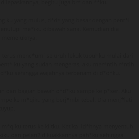
dilepaskannya, begitu juga br* dan **ku.
g ku yang mulus, d*d* yang besar dengan pent*l
menutupi me*iku dibawah sana. Kemudian dia
s memeluknya.
un terus menc*umi seluruh lekuk tubuhku mulai dari
pent*lku yang sudah mengeras, aku mer*ntih r*ntih
d*ku sehingga wajahnya terbenam di d*d*ku.
elan dari bagian bawah d*d*ku sampe ke p*ser. Aku
ampe ke m*qiku yang berj*mbi tebal. Dia menj*lati
kuyup,
 m*qiku terus ke klitku. Ketika lid*hnya menyentuh
kakiku dan pelan2 dikuakkannya pah*ku sehingga