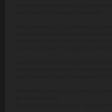
ini hanya untuk kakak iparku saja yang dimi
setelah siap aku memanggil kakak iparku.
“Mas, sarapan mas..”. Aku memanggilnya se
kamar, ternyata dia masih tidur dengan hany
pemandangan indah, tubuh yang kekar dan d*
dimana terlihat jelas b*tangnya besar dan pan
Kayaknya b*tangnya dah tegang berat. Tanpa 
seandainya kau suamiku akan kupeluk tubuhmu
tetapi ternyata dia dapat mendengarnya, dia
“Kenapa Ren, kamu gak puas ya dengan suam
Aku jadi tersipu malu.
“Sarapan dulu mas, ntar dingin”, kataku sambi