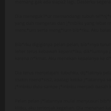
memang gak ada siapa2 lagi. Dasterku segera 
Dia meneguk l*ur memandangi tubuh tel*nj*n
yang dah mengeras dan j*mbiku yang lebat 
menc*um serta meng*lum bib*rku. Aku bala
Bib*rku digigitnya pelan pelan, bib*rnya tur
leher terus kebawah kepent*lku, dik*lumnya 
karena n*kmat. Aku menekan kepalanya ke d*
Dia terus menjelajahi tubuhku, dij*latinya p
makin mend*sis2, apalagi ketika j*latannya s
j*mbiku dulu sampe j*mbiku menjadi basah 
Pelan pelan j*latannya mulai menyusuri bib*r
klitku, aku terlonjak kegelian. Dia menahan 