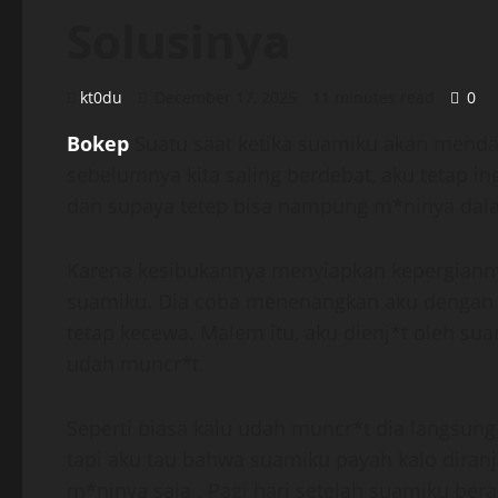
Solusinya
kt0du
December 17, 2025
11 minutes read
0
Bokep
Suatu saat ketika suamiku akan menda
sebelumnya kita saling berdebat, aku tetap in
dan supaya tetep bisa nampung m*ninya dala
Karena kesibukannya menyiapkan kepergianny
suamiku. Dia coba menenangkan aku dengan i
tetap kecewa. Malem itu, aku dienj*t oleh sua
udah muncr*t.
Seperti biasa kalu udah muncr*t dia langsu
tapi aku tau bahwa suamiku payah kalo dira
m*ninya saja . Pagi hari setelah suamiku bera