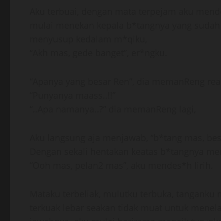
Aku terbuai, dengan mata terpejam aku mend
mulai menekan kepala b*tangnya yang sudah 
menyusup kedalam m*qiku,
“Akh mas, gede banget”, er*ngku.
“Apanya yang besar Ren”, dia memanReng rea
“Punyanya maass..!!”
“..Apa namanya..?” dia memanReng lagi,
Aku langsung aja menjawab, “b*tang mas, besa
Dengan sekali hentakan keatas b*tangnya m
“Ooh mas, pelan2 mas”, aku mendes*h lirih.
Mataku terbeliak, mulutku terbuka, tanganku
terkuak lebar seakan tidak muat untuk menela