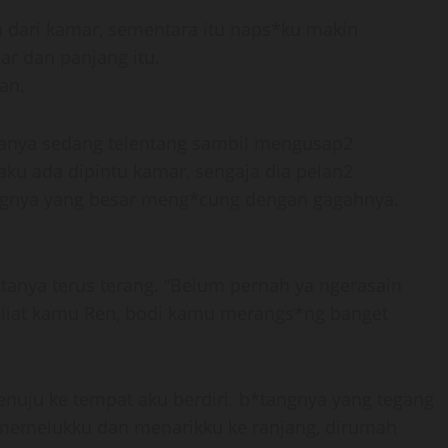
a dari kamar, sementara itu naps*ku makin
r dan panjang itu.
ban.
upanya sedang telentang sambil mengusap2
 aku ada dipintu kamar, sengaja dia pelan2
ngnya yang besar meng*cung dengan gagahnya.
tanya terus terang. “Belum pernah ya ngerasain
eliat kamu Ren, bodi kamu merangs*ng banget
nuju ke tempat aku berdiri. b*tangnya yang tegang
 memelukku dan menarikku ke ranjang, dirumah