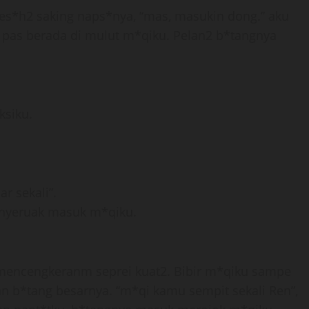
es*h2 saking naps*nya, “mas, masukin dong.” aku
pas berada di mulut m*qiku. Pelan2 b*tangnya
ksiku.
r sekali”.
enyeruak masuk m*qiku.
 mencengkeranm seprei kuat2. Bibir m*qiku sampe
n b*tang besarnya. “m*qi kamu sempit sekali Ren”,