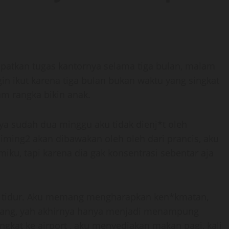
patkan tugas kantornya selama tiga bulan, malam
gin ikut karena tiga bulan bukan waktu yang singkat
m rangka bikin anak.
a sudah dua minggu aku tidak dienj*t oleh
ming2 akan dibawakan oleh oleh dari prancis, aku
miku, tapi karena dia gak konsentrasi sebentar aja
ng tidur. Aku memang mengharapkan ken*kmatan,
njang, yah akhirnya hanya menjadi menampung
ngkat ke airport , aku menyediakan makan pagi, kali