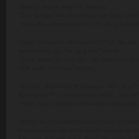
nyentuh aku ya. Janji lho,”katanya.
“Tapi, tunggu. Aku mau tanya, kok kamu beran
“Yaaa…aku berani-beraniin…toh aku gak nyen
Lagian, kamu dah liat punyaku? Trus, aku lagi
minta tolong aja, liat yang asli?”kilahku.
“Dasar kamu. Ya udah deh, aku buka baju di k
“Gak usah, disini aja,”sahutku.
Perlahan, dibukanya kemejanya…dan…ah p***
terbungkus ** s*xy berwarna merah…menamba
mulus. Aku menelan ludah karena hanya bisa 
Setelah itu, diturunkannya zip celana jeansny
diturunkannya jeansnya…sedikit ada keraguan d
kaki yang dibungkusnya. Wow…aku terbelalak