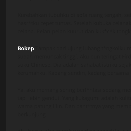
Kurebahkan tubuhku di sofa ruang tengah, se
hasr*tku cepet tuntas. Setelah kubuka celanak
celana. Pelan-pelan kuurut dan kuk*c*k tongk
Bokep
Tampak dari ujung lubang t*ngkolku m
sudah memuncak tinggi. Aku pun teringat Firda
suku Chinese. Dia adalah sahabat istriku seja
kerumahku. Kadang sendiri, kadang bersama 
Ya, aku memang sering berf*ntasi sedang men
tapi lebih gendut. Yang kukagumi adalah kulit
warna patung lilin. Dan pant*tnya yang memb
berkunjung.