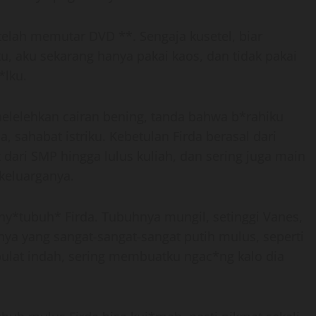
telah memutar DVD **. Sengaja kusetel, biar
u, aku sekarang hanya pakai kaos, dan tidak pakai
*lku.
elelehkan cairan bening, tanda bahwa b*rahiku
, sahabat istriku. Kebetulan Firda berasal dari
k dari SMP hingga lulus kuliah, dan sering juga main
keluarganya.
y*tubuh* Firda. Tubuhnya mungil, setinggi Vanes,
nya yang sangat-sangat-sangat putih mulus, seperti
ulat indah, sering membuatku ngac*ng kalo dia