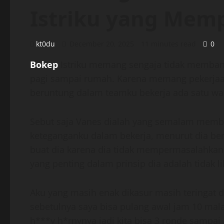
Istriku yang Mem
kt0du
December 20, 2025
11 minutes read
0
Bokep
Istriku memang sengaja tidak memban
pagi sampai rumah. Karena memang pekerjaank
beruntung dalam teamku bekerja ada satu wa
Sebut saja Vanes dialah yang semalam memb
keteganganku dalam bekerja, menurut dia ber
buat dia karena dia tidak mempermasalahkan 
yang penting dalam prinsip dia adalah tidak li
Aku yang masih enak dikasur masih teringat
sebetulnya saya bisa pulang awal jam 10 ma
h***y h*rnynya jadi kita bisa 3 ronde sampai