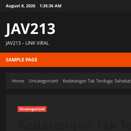
Skip
August 8, 2026
1:35:37 AM
to
content
JAV213
JAV213 – LINK VIRAL
SAMPLE PAGE
Home
Uncategorized
Kedatangan Tak Terduga: Sahabat
Uncategorized
Kedatangan Tak T