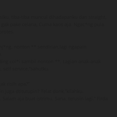
iku, tiba-tiba muncul dihadapanku dan straight,
 gak pake celana, Cuma kaos aja. Ngac*ng pula.
protes.
*nj*ng, nonton ** sendirian,lagi ngapain
.
ng col*i sambil nonton **. Lagian anak-anak
self service,”sahutku.
k risih apa?”
 juga dtitutupin? Telat donk,”kilahku.
Salam aja buat istrimu. Sana, terusin lagi.” Firda