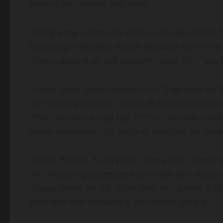
Semua bercampur jadi satu.
Orang yang selama ini hanya ada dalam fant*s
langsung melihatku dalam keadaan tel*nj*ng,
“Kamu dateng ok gak ngabarin dulu sih?” aku 
“Udah, sana, pake celana dulu!” Pagi-pagi tel
sih?”ucapnya sambil duduk di kursi didepanku
“Yee…namanya juga lagi h***y…ya udah mendi
sama mamanya lagi pergi ke sekolah. Ya udah, 
“Udah, Ndrew. Sana pake celana dulu. Kamu ga
“Ah, kepalang tanggung kamu dah liat? Ngapain
“Dasar kamu ya. Ya, udah deh, aku pamit dulu. 
beranjak dari duduknya, dan pamit pulang.