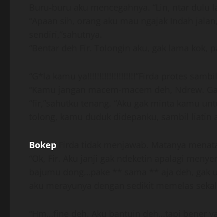
Buru-buru aku mencegahnya. “Lin, ntar dulu l
“Apaan sih, orang aku mau ngajak Indah jalan
sendiri,”sahutnya.
“Bentar deh Fir. Tolongin aku, gak lama kok,
“G*la kamu ya!!!!!!!!!!!!!!!!!!!!”Firda protes samb
“Kamu jangan macem-macem deh, Ndrew. Gak 
“fir,”sahutku tenang. “Aku gak minta kamu un
tolong, kamu duduk didepanku, sambil liatin a
Bokep
Firda tidak menjawab. Matanya menata
“Ok, Fir. Aku janji gak ndeketin apalagi meny
bajumu dong…pake ** sama ** aja deh, gak us
aku merayunya dengan sedikit memelas sekali
“Hm…fine deh. Aku bantuin deh…tapi bener y