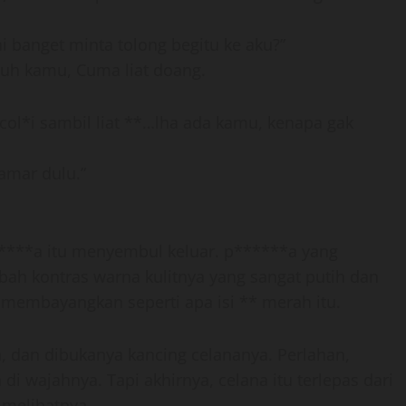
i banget minta tolong begitu ke aku?”
tuh kamu, Cuma liat doang.
 col*i sambil liat **…lha ada kamu, kenapa gak
amar dulu.”
***a itu menyembul keluar. p******a yang
h kontras warna kulitnya yang sangat putih dan
membayangkan seperti apa isi ** merah itu.
a, dan dibukanya kancing celananya. Perlahan,
i wajahnya. Tapi akhirnya, celana itu terlepas dari
 melihatnya.