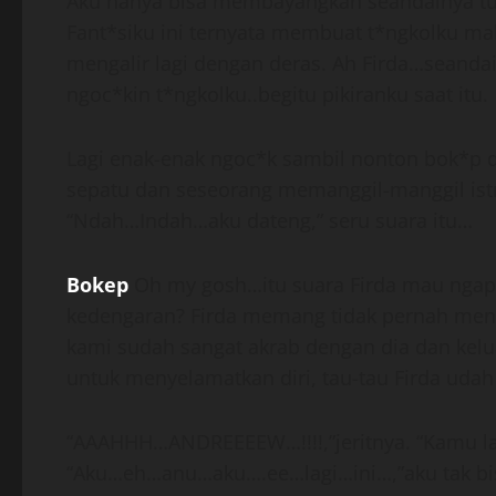
Aku hanya bisa membayangkan seandainya tubu
Fant*siku ini ternyata membuat t*ngkolku ma
mengalir lagi dengan deras. Ah Firda…seand
ngoc*kin t*ngkolku..begitu pikiranku saat itu.
Lagi enak-enak ngoc*k sambil nonton bok*p 
sepatu dan seseorang memanggil-manggil istr
“Ndah…Indah…aku dateng,” seru suara itu…
Bokep
Oh my gosh…itu suara Firda mau ngapai
kedengaran? Firda memang tidak pernah meng
kami sudah sangat akrab dengan dia dan kelu
untuk menyelamatkan diri, tau-tau Firda udah
“AAAHHH…ANDREEEEW…!!!!,”jeritnya. “Kamu la
“Aku…eh…anu…aku….ee…lagi…ini…,”aku tak bis