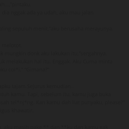
ah…,”pintaku.
, dia nggak ada ya udah, aku mau jalan
 paling sepuluh menit,”aku berusaha merayunya.
il melotot.
mungkin donk aku lakukan itu,”sergahnya.
tuk melakukan hal itu. Enggak. Aku Cuma minta
ku col*i.” “Gimana?”
pku tajam.Sejurus kemudian..
entuh kamu. Tapi, sebelum itu, kamu juga buka
ah tel*nj*ng. Kan kamu dah liat punyaku, please?”
gus khawatir.
a, aku masih pake ** dan **ku dan kamu gak