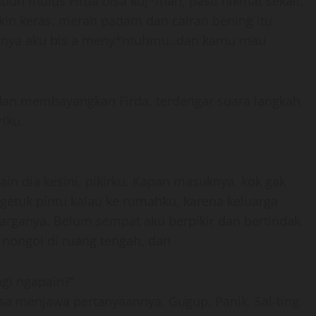
h mulus Firda bisa kuj*mah, pasti nikmat sekali.
kin keras, merah padam dan cairan bening itu
ainya aku bis a meny*ntuhmu..dan kamu mau
dan membayangkan Firda, terdengar suara langkah
iku.
n dia kesini, pikirku. Kapan masuknya, kok gak
etuk pintu kalau ke rumahku, karena keluarga
arganya. Belum sempat aku berpikir dan bertindak
 nongol di ruang tengah, dan
gi ngapain?”
a menjawa pertanyaannya. Gugup. Panik. Sal-ting.