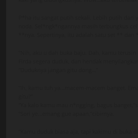
P*ha itu sangat putih sekali. Lebih putih dar
noda. Sel*ngk*ngannya masih terbungkus cel
**nya. Sepertinya, itu adalah satu set ** dan 
“Nih, aku u dah buka baju. Dah, kamu terusin 
Firda segera duduk, dan hendak menyilangkan
“Duduknya jangan gitu dong…”
“Ih, kamu tuh ya…macem-macem banget. Eman
gitu?”
“Ya kalo kamu mau n*ngging, bagus banget,”s
“Sori ye…emang gue apaan,”cibirnya.
“Kamu duduk biasa aja, tapi kakimu di buka dik