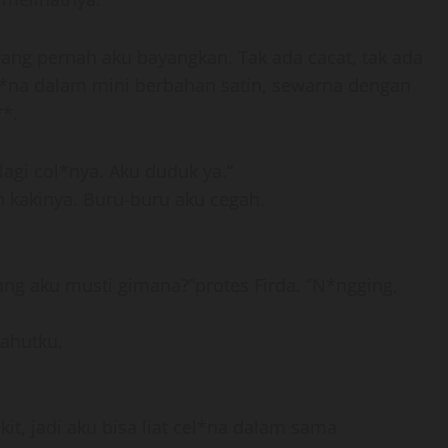
i yang pernah aku bayangkan. Tak ada cacat, tak ada
*na dalam mini berbahan satin, sewarna dengan
**.
lagi col*nya. Aku duduk ya.”
 kakinya. Buru-buru aku cegah.
g aku musti gimana?”protes Firda. “N*ngging,
ahutku.
it, jadi aku bisa liat cel*na dalam sama