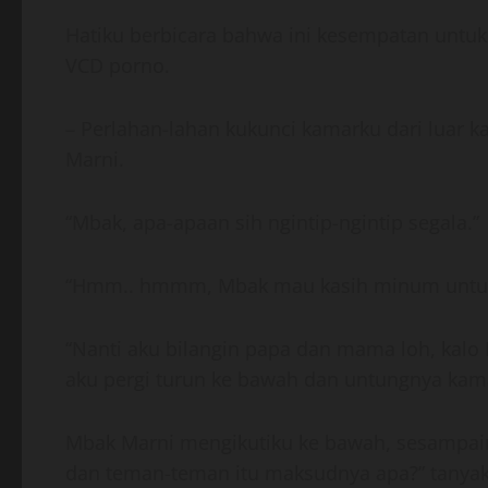
Hatiku berbicara bahwa ini kesempatan untuk 
VCD porno.
– Perlahan-lahan kukunci kamarku dari luar
Marni.
“Mbak, apa-apaan sih ngintip-ngintip segala.”
“Hmm.. hmmm, Mbak mau kasih minum untuk
“Nanti aku bilangin papa dan mama loh, kalo
aku pergi turun ke bawah dan untungnya kamar
Mbak Marni mengikutiku ke bawah, sesampain
dan teman-teman itu maksudnya apa?” tanyak