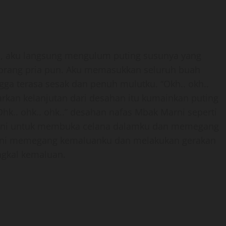
 aku langsung mengulum puting susunya yang
orang pria pun. Aku memasukkan seluruh buah
a terasa sesak dan penuh mulutku. “Okh.. okh..
arkan kelanjutan dari desahan itu kumainkan puting
Ohk.. ohk.. ohk..” desahan nafas Mbak Marni seperti
Marni untuk membuka celana dalamku dan memegang
arni memegang kemaluanku dan melakukan gerakan
gkal kemaluan.