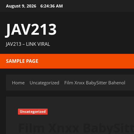
Skip
August 9, 2026
6:24:37 AM
to
content
JAV213
JAV213 – LINK VIRAL
SAMPLE PAGE
Home
Uncategorized
Film Xnxx BabySitter Bahenol
Uncategorized
Film Xnxx BabySit