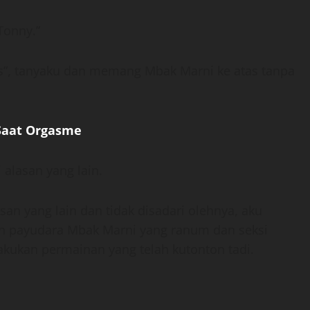
Tonny.”
”, tanyaku dan memang Mbak Marni ke atas tanpa
Saat Orgasme
lasan yang lain.
n yang lain dan tidak disadari olehnya, aku
 payudara Mbak Marni yang ranum dan seksi
akukan permainan yang telah kutonton tadi.