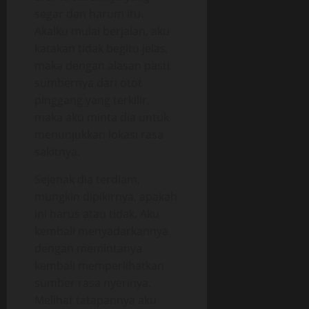
segar dan harum itu.
Akalku mulai berjalan, aku
katakan tidak begitu jelas,
maka dengan alasan pasti
sumbernya dari otot
pinggang yang terkilir,
maka aku minta dia untuk
menunjukkan lokasi rasa
sakitnya.
Sejenak dia terdiam,
mungkin dipikirnya, apakah
ini harus atau tidak. Aku
kembali menyadarkannya
dengan memintanya
kembali memperlihatkan
sumber rasa nyerinya.
Melihat tatapannya aku