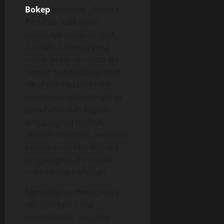
Bokep
bersorak gembira.
Perlahan kulit putih
mulusnya mulai terlihat,
dan lalu dadanya yang
cukup besar tertutup BH
sempit pun mulai terlihat.
‘Mr. Penny’ku langsung
membesar dan mengeras
penuh. Setelah bagian
pinggangnya terlihat,
akupun memberi perhatian
sambil mencoba meraba
pinggangnya dan mulai
memijatnya perlahan.
Sambil terus memijatnya
aku pun berusaha
mendekatkan wajahku