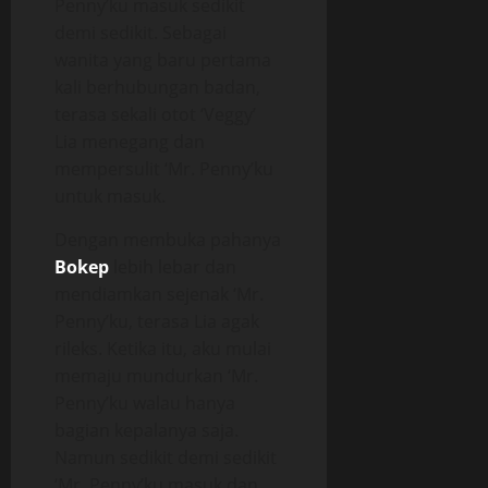
Penny’ku masuk sedikit
demi sedikit. Sebagai
wanita yang baru pertama
kali berhubungan badan,
terasa sekali otot ‘Veggy’
Lia menegang dan
mempersulit ‘Mr. Penny’ku
untuk masuk.
Dengan membuka pahanya
Bokep
lebih lebar dan
mendiamkan sejenak ‘Mr.
Penny’ku, terasa Lia agak
rileks. Ketika itu, aku mulai
memaju mundurkan ‘Mr.
Penny’ku walau hanya
bagian kepalanya saja.
Namun sedikit demi sedikit
‘Mr. Penny’ku masuk dan