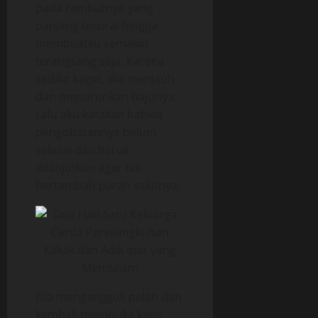
pada rambutnya yang
panjang terurai hingga
membuatku semakin
terangsang saja. Karena
sedikit kaget, dia menjauh
dan menurunkan bajunya.
Lalu aku katakan bahwa
pengobatannya belum
selesai dan harus
dilanjutkan agar tak
bertambah parah sakitnya.
Dia mengangguk pelan dan
kembali membuka kaos