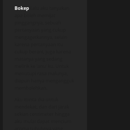
Bokep
Lalu aku tanyakan
apa boleh memijat
pinggangnya, sebuah
pertanyaan yang cukup
mengagetkannya, selain
karena pertanyaan itu
cukup berani, juga karena
matanya yang sedang
melirik ke ‘anu’ ku. Untuk
menutupi rasa malunya,
diapun hanya mengangguk
membolehkan.
Aku minta dia untuk
mendekat, dan dari jarak
sekian centimeter hingga
aku mulai dapat mencium
aroma tubuhnya yang