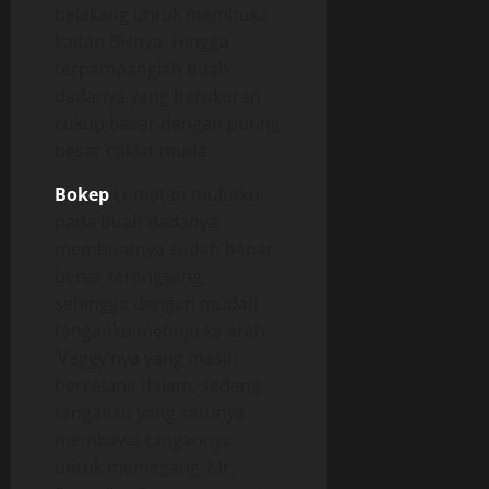
belakang untuk membuka
kaitan BHnya. Hingga
terpampanglah buah
dadanya yang berukuran
cukup besar dengan puting
besar coklat muda.
Bokep
Lumatan mulutku
pada buah dadanya
membuatnya sudah benar-
benar terangsang,
sehingga dengan mudah
tanganku menuju ke arah
‘Veggy’nya yang masih
bercelana dalam, sedang
tanganku yang satunya
membawa tangannya
untuk memegang ‘Mr.