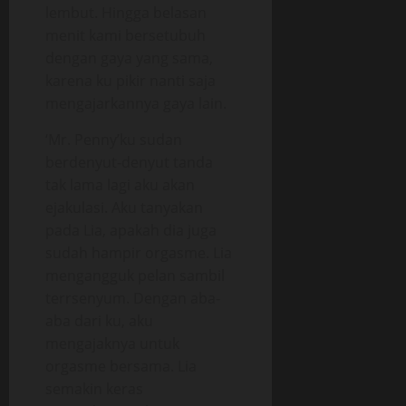
lembut. Hingga belasan
menit kami bersetubuh
dengan gaya yang sama,
karena ku pikir nanti saja
mengajarkannya gaya lain.
‘Mr. Penny’ku sudan
berdenyut-denyut tanda
tak lama lagi aku akan
ejakulasi. Aku tanyakan
pada Lia, apakah dia juga
sudah hampir orgasme. Lia
mengangguk pelan sambil
terrsenyum. Dengan aba-
aba dari ku, aku
mengajaknya untuk
orgasme bersama. Lia
semakin keras