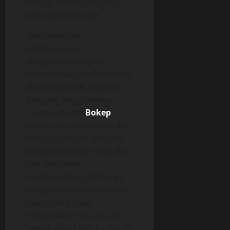
menggunakan kaos dan
celana pendek saja.
Aku mulai saja
pembicaraanku
dengannya, dengan
menanyakan apakah benar
dia mempunyai masalah
dengang pinggangnya.
Dengan alasan
Bokep
bahwa aku mengerti sedikit
tentang cara pengobatan
dengan memijat maka aku
pun berusaha
membujuknya. Dia hanya
mengiyakan permintaanku,
dan mulai berani
mengatakan satu dua hal.
Semakin baik pikirku. Masih