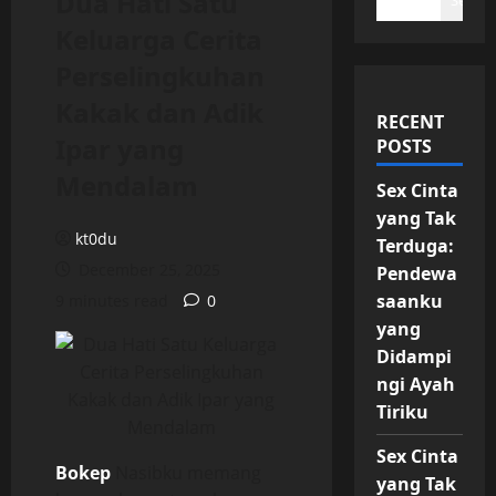
Dua Hati Satu
Search
Keluarga Cerita
Perselingkuhan
Kakak dan Adik
RECENT
Ipar yang
POSTS
Mendalam
Sex Cinta
yang Tak
kt0du
Terduga:
December 25, 2025
Pendewa
saanku
9 minutes read
0
yang
Didampi
ngi Ayah
Tiriku
Sex Cinta
Bokep
Nasibku memang
yang Tak