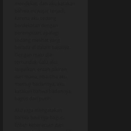
mendekat, dan aku katakan
bahwa ini wajar terjadi,
karena aku sedang
berdekatan dengan
perempuan, apalagi
sedang melihat yang
berada di dalam bajunya.
Dengan malu dia
tertunduk. Lalu aku
lanjutkan, entah pikiran
dari mana, tiba-tiba aku
memuji badannya, aku
katakan bahwa badannya
bagus dan putih.
Aku juga mengatakan
bahwa bibirnya bagus.
Entah keberanian dari