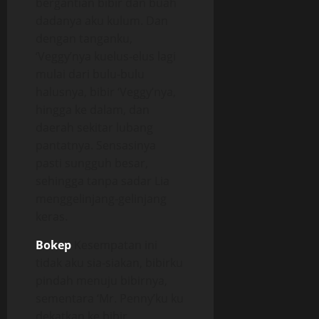
bergantian bibir dan buah
dadanya aku kulum. Dan
dengan tanganku,
‘Veggy’nya kuelus-elus lagi
mulai dari bulu-bulu
halusnya, bibir ‘Veggy’nya,
hingga ke dalam, dan
daerah sekitar lubang
pantatnya. Sensasinya
pasti sungguh besar,
sehingga tanpa sadar Lia
menggelinjang-gelinjang
keras.
Bokep
Kesempatan ini
tidak aku sia-siakan, bibirku
pindah menuju bibirnya,
sementara ‘Mr. Penny’ku ku
dekatkan ke bibir