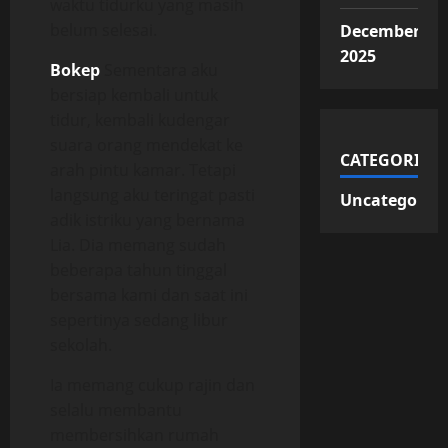
waktu tidurku yang masih
belum selesai.
December
2025
Bokep
Sementara aku
bersiap kembali untuk
tidur, kembali kudengar
suara orang mendekat ke
CATEGORIES
arah pintu kamar. Tetapi
langsung aku teringat pasti
Uncategorize
adik istriku yang bernama
Lia. Dia memang sudah
beberapa tahun tinggal
bersama kami dan saat ini
sepertinya sedang libur
sekolah.
Ia memang cukup rajin dan
selalu membantu
membersihkan rumah