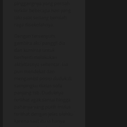
pinggangnya yang pernah
terkilir beberapa hari yang
lalu saat sedang berolah
raga disekolahnya.
Dengan tersenyum
gembira aku panggil dia
dan kuminta untuk
berhenti melakukan
aktivitasnya sebentar. Lia
pun mendekat dan
mengambil posisi duduk di
sampingku diatas sofa
panjang tsb. Duduknya
terlihat agak santai hingga
pahanya yang putih mulus
terlihat dengan jelas olehku
karena saat itu ia hanya