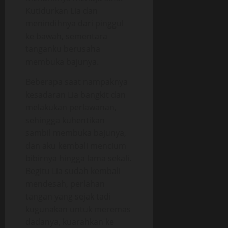
Kutidurkan Lia dan
menindihnya dari pinggul
ke bawah, sementara
tanganku berusaha
membuka bajunya.
Beberapa saat nampaknya
kesadaran Lia bangkit dan
melakukan perlawanan,
sehingga kuhentikan
sambil membuka bajunya,
dan aku kembali mencium
bibirnya hingga lama sekali.
Begitu Lia sudah kembali
mendesah, perlahan
tangan yang sejak tadi
kugunakan untuk meremas
dadanya, kuarahkan ke