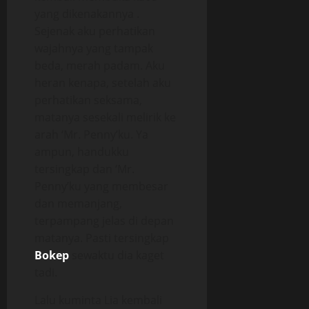
yang dikenakannya .
Sejenak aku perhatikan
wajahnya yang tampak
beda, merah padam. Aku
heran kenapa, setelah aku
perhatikan seksama,
matanya sesekali melirik ke
arah ‘Mr. Penny’ku. Ya
ampun, handukku
tersingkap dan ‘Mr.
Penny’ku yang membesar
dan memanjang,
terpampang jelas di depan
matanya. Pasti tersingkap
Bokep
sewaktu dia kaget
tadi.
Lalu kuminta Lia kembali