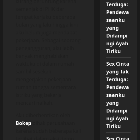
kurang beruntung karena
Terduga:
semenjak di PHK dari
Pendewa
tempat kerjaku beberapa
saanku
bulan yang lalu hingga kini
yang
aku belum juga mendapat
Didampi
pekerjaan. Sebagai seorang
ngi Ayah
pengangguran, aku lebih
Tiriku
banyak menghabiskan
waktuku di dalam rumah
Sex Cinta
sambil sesekali
yang Tak
mengerjakan pekerjaan
Terduga:
rumah tangga sementara
Pendewa
istriku yang bekerja
saanku
mencari nafkah.
yang
Didampi
Aku diberhentikan oleh
ngi Ayah
Bokep
pihak perusahaan
Tiriku
karena sudah beberapa kali
terlibat dalam aksi demo
Sex Cinta