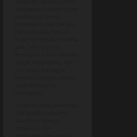
mana, aku bangun sambil
memegang tangannya, dan
memintanya berdiri
berhadapan. Sejenak kami
berpandangan, dan aku
mulai mendekatkan bibirku
pada bibirnya. Kami
berciuman cukup lama dan
sangat merangsang. Aku
perhatikan dia begitu
bernafsu, mungkin sudah
sejak tadi pagi dia
terangsang.
Tanganku yang sudah sejak
tadi berada di dadanya,
kuarahkan menuju
tangannya, dan
menariknya menuju sofa.