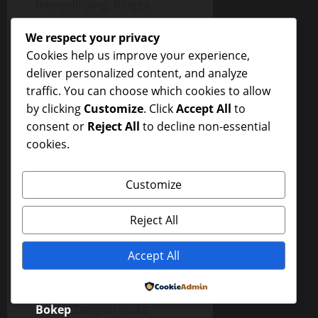
mengelinjang, hingga
akhinya aku katakan kita
We respect your privacy
keluar sama-sama.
Cookies help us improve your experience,
Beberapa saat kemudian
deliver personalized content, and analyze
aku rasakan air maniku
traffic. You can choose which cookies to allow
muncrat dengan derasnya
by clicking
Customize
. Click
Accept All
to
didalam ‘Veggy’nya yang
consent or
Reject All
to decline non-essential
juga menegang karena
cookies.
orgasme. Lia memeluk
badanku dengan erat, lupa
Customize
bahwa aku adalah kakak
iparnya, dan akupun
Reject All
melupakan bahwa Lia
adalah adik iparku, aku
Accept All
memeluk dan menciumnya
dengan erat.
Powered by
Bokep
Dengan muka