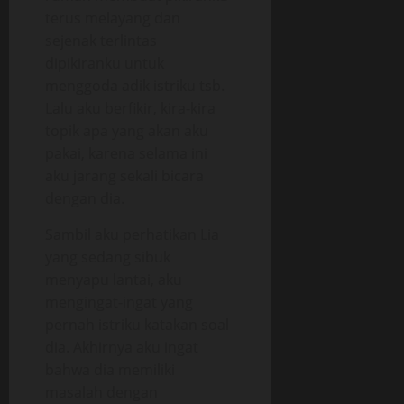
terus melayang dan
sejenak terlintas
dipikiranku untuk
menggoda adik istriku tsb.
Lalu aku berfikir, kira-kira
topik apa yang akan aku
pakai, karena selama ini
aku jarang sekali bicara
dengan dia.
Sambil aku perhatikan Lia
yang sedang sibuk
menyapu lantai, aku
mengingat-ingat yang
pernah istriku katakan soal
dia. Akhirnya aku ingat
bahwa dia memiliki
masalah dengan