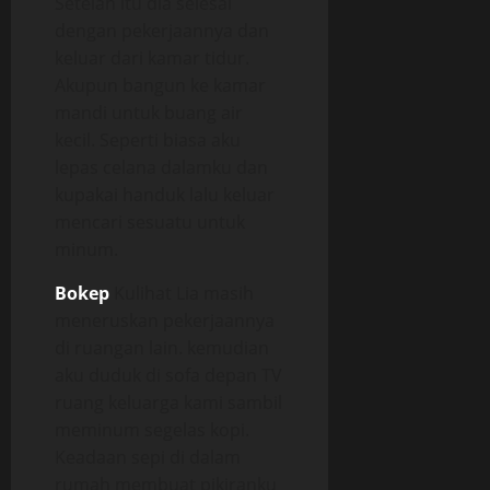
Setelah itu dia selesai
dengan pekerjaannya dan
keluar dari kamar tidur.
Akupun bangun ke kamar
mandi untuk buang air
kecil. Seperti biasa aku
lepas celana dalamku dan
kupakai handuk lalu keluar
mencari sesuatu untuk
minum.
Bokep
Kulihat Lia masih
meneruskan pekerjaannya
di ruangan lain. kemudian
aku duduk di sofa depan TV
ruang keluarga kami sambil
meminum segelas kopi.
Keadaan sepi di dalam
rumah membuat pikiranku