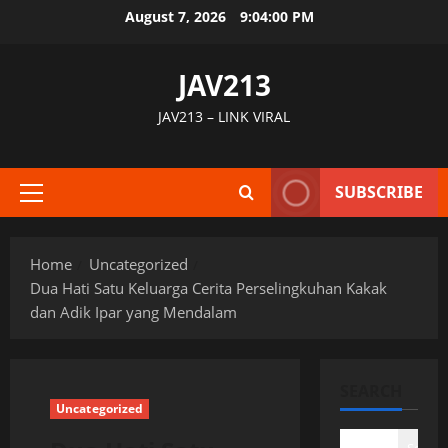
Skip
August 7, 2026
9:04:01 PM
to
content
JAV213
JAV213 – LINK VIRAL
SUBSCRIBE
Primary
Menu
Home
Uncategorized
Dua Hati Satu Keluarga Cerita Perselingkuhan Kakak
dan Adik Ipar yang Mendalam
SEARCH
Uncategorized