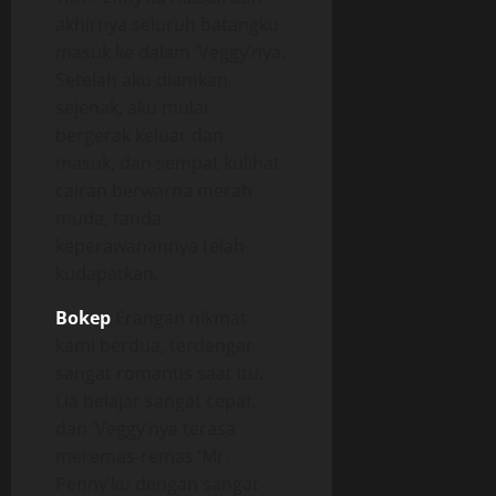
akhirnya seluruh batangku
masuk ke dalam ‘Veggy’nya.
Setelah aku diamkan
sejenak, aku mulai
bergerak keluar dan
masuk, dan sempat kulihat
cairan berwarna merah
muda, tanda
keperawanannya telah
kudapatkan.
Bokep
Erangan nikmat
kami berdua, terdengar
sangat romantis saat itu.
Lia belajar sangat cepat,
dan ‘Veggy’nya terasa
meremas-remas ‘Mr.
Penny’ku dengan sangat