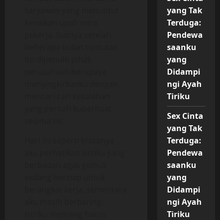
karyawan yang menuntut
yang Tak
kenaikan upah para
Terduga:
pekerja. Sialnya setelah
Pendewa
beberapa bulan tuntutan
saanku
itu dipenuhi pihak
yang
perusahaan berupaya
Didampi
menyingkirkanku dengan
ngi Ayah
mencari cari kesalahan
Tiriku
yang pernah kuperbuat
Sex Cinta
selama ini.
yang Tak
Hari ini seperti biasanya
Terduga:
aku perhatikan istriku yang
Pendewa
berbadan agak gemuk
saanku
sedang bersiap untuk
yang
berangkat kerja, sementara
Didampi
aku masih berbaring.
ngi Ayah
Istriku memang harus
Tiriku