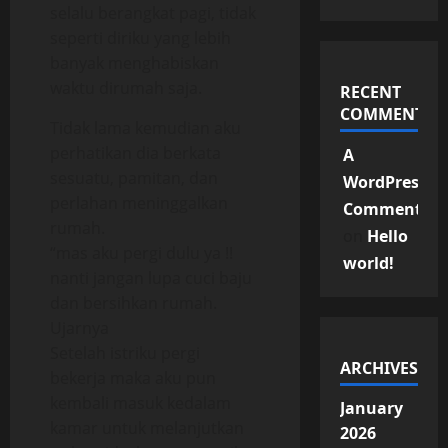
selalu berangkat pagi, tidak
seperti diriku yang lebih
banyak menghabiskan
waktu dirumah saja.
RECENT
COMMENTS
Tidak lama kemudian aku
perhatikan dia berkata
A
sesuatu, pamitan, dan
WordPress
perlahan meninggalkan
Commenter
rumah.
on
Hello
“mas aku pergi dulu ya !!
world!
nanti jangan lupa cuci baju
dan bersihkan rumah.
Ujarnya
Setelah istriku pergi
ARCHIVES
bekerja maka aku pun
kembali masuk kedalam
January
kamar untuk melanjutkan
2026