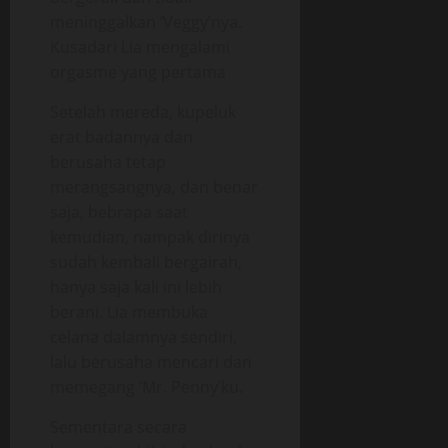
meninggalkan ‘Veggy’nya.
Kusadari Lia mengalami
orgasme yang pertama
Setelah mereda, kupeluk
erat badannya dan
berusaha tetap
merangsangnya, dan benar
saja, bebrapa saat
kemudian, nampak dirinya
sudah kembali bergairah,
hanya saja kali ini lebih
berani. Lia membuka
celana dalamnya sendiri,
lalu berusaha mencari dan
memegang ‘Mr. Penny’ku.
Sementara secara