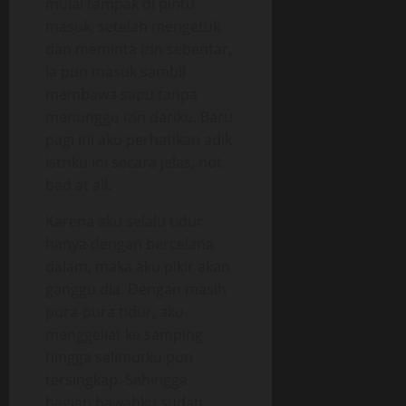
mulai tampak di pintu
masuk, setelah mengetuk
dan meminta izin sebentar,
ia pun masuk sambil
membawa sapu tanpa
menunggu izin dariku. Baru
pagi ini aku perhatikan adik
istriku ini secara jelas, not
bad at all.
Karena aku selalu tidur
hanya dengan bercelana
dalam, maka aku pikir akan
ganggu dia. Dengan masih
pura-pura tidur, aku
menggeliat ke samping
hingga selimutku pun
tersingkap. Sehingga
bagian bawahku sudah