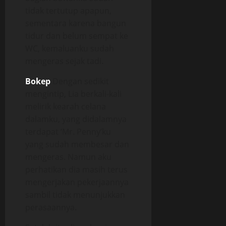
tidak tertutup apapun,
sementara karena bangun
tidur dan belum sempat ke
WC, kemaluanku sudah
mengeras sejak tadi.
Bokep
Dengan sedikit
mengintip, Lia berkali-kali
melirik kearah celana
dalamku, yang didalamnya
terdapat ‘Mr. Penny’ku
yang sudah membesar dan
mengeras. Namun aku
perhatikan dia masih terus
mengerjakan pekerjaannya
sambil tidak menunjukkan
perasaannya.