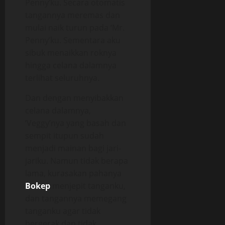
Penny’ku. Secara otomatis
tangannya meremas dan
mulai naik turun pada ‘Mr.
Penny’ku. Sementara aku
sibuk menaikkan roknya
hingga celana dalamnya
terlihat seluruhnya.
Dan dengan menyibakkan
celana dalamnya,
‘Veggy’nya yang basah dan
sempit itupun sudah
menjadi mainan bagi jari-
jariku. Namun tidak berapa
lama, kurasakan pahanya
Bokep
menjepit tanganku,
dan tangannya memegang
tanganku agar tidak
bergerak dan tidak