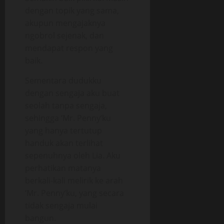
dengan topik yang sama,
akupun mengajaknya
ngobrol sejenak, dan
mendapat respon yang
baik.
Sementara dudukku
dengan sengaja aku buat
seolah tanpa sengaja,
sehingga ‘Mr. Penny’ku
yang hanya tertutup
handuk akan terlihat
sepenuhnya oleh Lia. Aku
perhatikan matanya
berkali-kali melirik ke arah
‘Mr. Penny’ku, yang secara
tidak sengaja mulai
bangun.