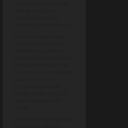
mengerti bahwa dia tidak
tahu apa yang harus
dikerjakannya untuk
memenuhi permintaanku.
Maka aku dengan cepat
menuntunnya agar dia
tidak bingung akan apa
yang harus dilakukan. Dan
aku katakan, naikkan saja
baju kaosnya sehingga aku
dapat memeriksa
pinggangnya, dan aku
katakan jangan malu, toh
tidak ada siapapun di
rumah.
Perlahan diangkatnya baju
kaosnya dan akupun