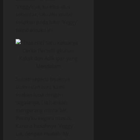
‘Veggy’nya, ku elus-elus
sebentar, lalu aku mulai
selipkan pada bibir ‘Veggy’
pembantuku ini.
Sudah seperti layaknya
suami dan istri, kami
seakan lupa dengan
segalanya, Lia bahkan
mengerang minta ‘Mr.
Penny’ku segera masuk.
Karena basahnya ‘Veggy’
Lia, dengan mudah ‘Mr.