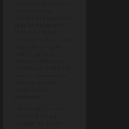
setiap kali sedang liburan
sekolah sehingga
pekerjaanku menjadi lebih
santai karena terbantu
olehnya. Lia ini baru
berumur 17 tahun, dengan
tinggi badan yang tidak
terlalu tinggi namun
bentuk tubuhnya sintal.
Aku hanya perhatikan hal
tersebut selama ini, dan
tidak pernah berfikir
macam-macam
sebelumnya.
Tidak berapa lama dari
suara langkah yang
kudengar tadi, Lia pun