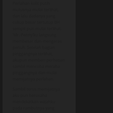
Perlahan kulit putih
mulusnya mulai terlihat,
dan lalu dadanya yang
cukup besar tertutup BH
sempit pun mulai terlihat.
‘Mr. Penny’ku langsung
membesar dan mengeras
penuh. Setelah bagian
pinggangnya terlihat,
akupun memberi perhatian
sambil mencoba meraba
pinggangnya dan mulai
memijatnya perlahan.
Sambil terus memijatnya
aku pun berusaha
mendekatkan wajahku
pada rambutnya yang