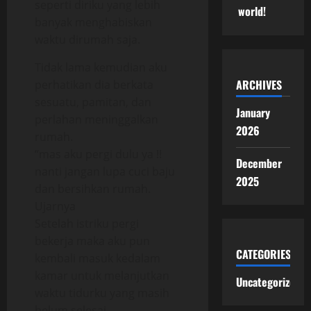
seperti diriku yang lebih
world!
banyak menghabiskan
waktu dirumah saja.
Tidak lama kemudian aku
ARCHIVES
perhatikan dia berkata
sesuatu, pamitan, dan
January
perlahan meninggalkan
2026
rumah.
“mas aku pergi dulu ya !!
December
nanti jangan lupa cuci baju
2025
dan bersihkan rumah.
Ujarnya
Setelah istriku pergi
bekerja maka aku pun
CATEGORIES
kembali masuk kedalam
kamar untuk melanjutkan
Uncategorized
waktu tidurku yang masih
belum selesai.