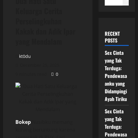
Dua Hati Satu
Keluarga Cerita
Perselingkuhan
Kakak dan Adik Ipar
RECENT
yang Mendalam
POSTS
Sex Cinta
kt0du
yang Tak
December 25, 2025
Terduga:
9 minutes read
0
Pendewasa
anku yang
Didampingi
Ayah Tiriku
Sex Cinta
yang Tak
Bokep
Nasibku memang
Terduga:
kurang beruntung karena
Pendewasa
semenjak di PHK dari