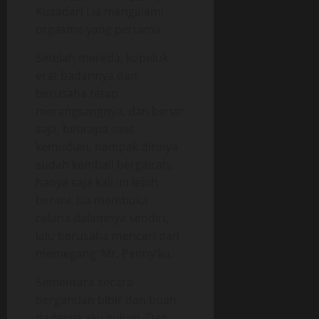
Kusadari Lia mengalami
orgasme yang pertama
Setelah mereda, kupeluk
erat badannya dan
berusaha tetap
merangsangnya, dan benar
saja, bebrapa saat
kemudian, nampak dirinya
sudah kembali bergairah,
hanya saja kali ini lebih
berani. Lia membuka
celana dalamnya sendiri,
lalu berusaha mencari dan
memegang ‘Mr. Penny’ku.
Sementara secara
bergantian bibir dan buah
dadanya aku kulum. Dan