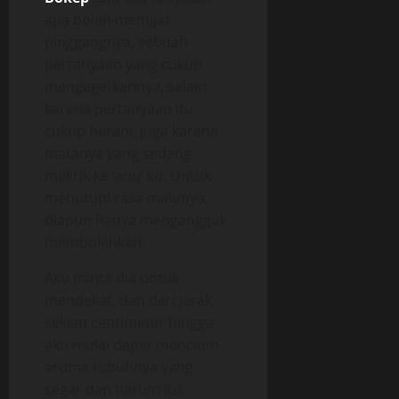
apa boleh memijat
pinggangnya, sebuah
pertanyaan yang cukup
mengagetkannya, selain
karena pertanyaan itu
cukup berani, juga karena
matanya yang sedang
melirik ke ‘anu’ ku. Untuk
menutupi rasa malunya,
diapun hanya mengangguk
membolehkan.
Aku minta dia untuk
mendekat, dan dari jarak
sekian centimeter hingga
aku mulai dapat mencium
aroma tubuhnya yang
segar dan harum itu.