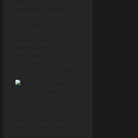
panjang terurai hingga
membuatku semakin
terangsang saja. Karena
sedikit kaget, dia menjauh
dan menurunkan bajunya.
Lalu aku katakan bahwa
pengobatannya belum
selesai dan harus
dilanjutkan agar tak
bertambah parah sakitnya.
Dia mengangguk pelan dan
kembali membuka kaos
yang dikenakannya .