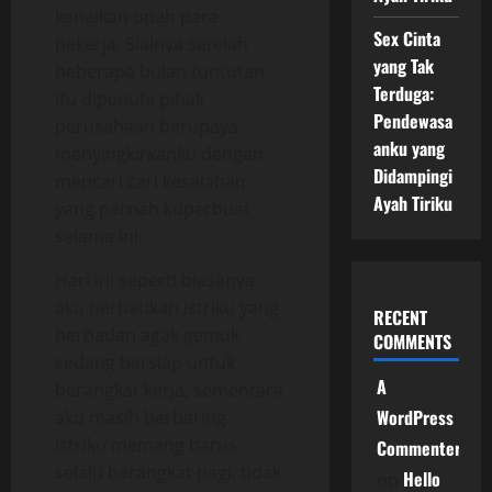
kenaikan upah para
Sex Cinta
pekerja. Sialnya setelah
yang Tak
beberapa bulan tuntutan
Terduga:
itu dipenuhi pihak
Pendewasa
perusahaan berupaya
anku yang
menyingkirkanku dengan
Didampingi
mencari cari kesalahan
Ayah Tiriku
yang pernah kuperbuat
selama ini.
Hari ini seperti biasanya
aku perhatikan istriku yang
RECENT
berbadan agak gemuk
COMMENTS
sedang bersiap untuk
A
berangkat kerja, sementara
WordPress
aku masih berbaring.
Istriku memang harus
Commenter
selalu berangkat pagi, tidak
Hello
on