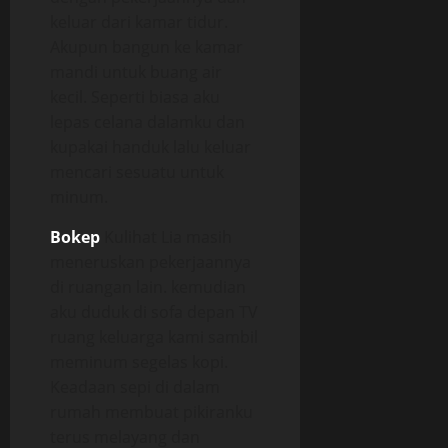
keluar dari kamar tidur.
Akupun bangun ke kamar
mandi untuk buang air
kecil. Seperti biasa aku
lepas celana dalamku dan
kupakai handuk lalu keluar
mencari sesuatu untuk
minum.
Bokep
Kulihat Lia masih
meneruskan pekerjaannya
di ruangan lain. kemudian
aku duduk di sofa depan TV
ruang keluarga kami sambil
meminum segelas kopi.
Keadaan sepi di dalam
rumah membuat pikiranku
terus melayang dan