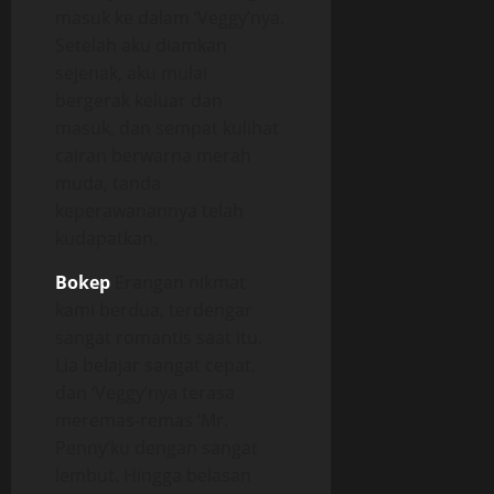
masuk ke dalam ‘Veggy’nya.
Setelah aku diamkan
sejenak, aku mulai
bergerak keluar dan
masuk, dan sempat kulihat
cairan berwarna merah
muda, tanda
keperawanannya telah
kudapatkan.
Bokep
Erangan nikmat
kami berdua, terdengar
sangat romantis saat itu.
Lia belajar sangat cepat,
dan ‘Veggy’nya terasa
meremas-remas ‘Mr.
Penny’ku dengan sangat
lembut. Hingga belasan