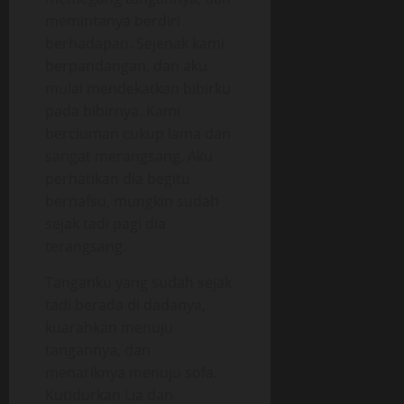
memintanya berdiri
berhadapan. Sejenak kami
berpandangan, dan aku
mulai mendekatkan bibirku
pada bibirnya. Kami
berciuman cukup lama dan
sangat merangsang. Aku
perhatikan dia begitu
bernafsu, mungkin sudah
sejak tadi pagi dia
terangsang.
Tanganku yang sudah sejak
tadi berada di dadanya,
kuarahkan menuju
tangannya, dan
menariknya menuju sofa.
Kutidurkan Lia dan