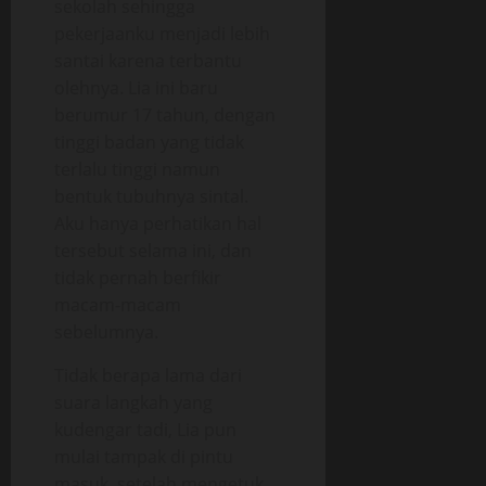
sekolah sehingga
pekerjaanku menjadi lebih
santai karena terbantu
olehnya. Lia ini baru
berumur 17 tahun, dengan
tinggi badan yang tidak
terlalu tinggi namun
bentuk tubuhnya sintal.
Aku hanya perhatikan hal
tersebut selama ini, dan
tidak pernah berfikir
macam-macam
sebelumnya.
Tidak berapa lama dari
suara langkah yang
kudengar tadi, Lia pun
mulai tampak di pintu
masuk, setelah mengetuk