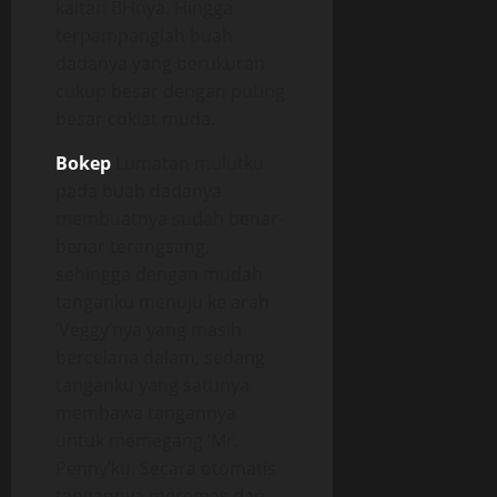
kaitan BHnya. Hingga
terpampanglah buah
dadanya yang berukuran
cukup besar dengan puting
besar coklat muda.
Bokep
Lumatan mulutku
pada buah dadanya
membuatnya sudah benar-
benar terangsang,
sehingga dengan mudah
tanganku menuju ke arah
‘Veggy’nya yang masih
bercelana dalam, sedang
tanganku yang satunya
membawa tangannya
untuk memegang ‘Mr.
Penny’ku. Secara otomatis
tangannya meremas dan