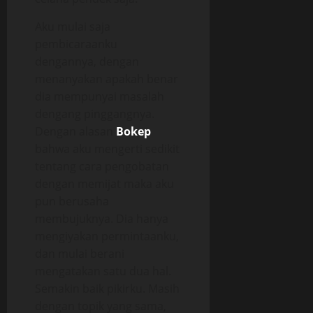
Aku mulai saja
pembicaraanku
dengannya, dengan
menanyakan apakah benar
dia mempunyai masalah
dengang pinggangnya.
Dengan alasan
Bokep
bahwa aku mengerti sedikit
tentang cara pengobatan
dengan memijat maka aku
pun berusaha
membujuknya. Dia hanya
mengiyakan permintaanku,
dan mulai berani
mengatakan satu dua hal.
Semakin baik pikirku. Masih
dengan topik yang sama,