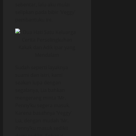
sebentar, lalu aku mulai
selipkan pada bibir ‘Veggy’
pembantuku ini.
Sudah seperti layaknya
suami dan istri, kami
seakan lupa dengan
segalanya, Lia bahkan
mengerang minta ‘Mr.
Penny’ku segera masuk.
Karena basahnya ‘Veggy’
Lia, dengan mudah ‘Mr.
Penny’ku masuk sedikit
demi sedikit. Sebagai