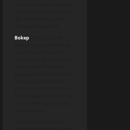
sementara karena bangun
tidur dan belum sempat ke
WC, kemaluanku sudah
mengeras sejak tadi.
Bokep
Dengan sedikit
mengintip, Lia berkali-kali
melirik kearah celana
dalamku, yang didalamnya
terdapat ‘Mr. Penny’ku
yang sudah membesar dan
mengeras. Namun aku
perhatikan dia masih terus
mengerjakan pekerjaannya
sambil tidak menunjukkan
perasaannya.
Setelah itu dia selesai
dengan pekerjaannya dan