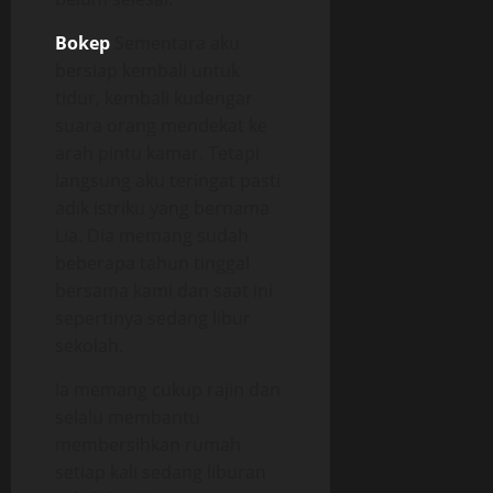
Bokep
Sementara aku
bersiap kembali untuk
tidur, kembali kudengar
suara orang mendekat ke
arah pintu kamar. Tetapi
langsung aku teringat pasti
adik istriku yang bernama
Lia. Dia memang sudah
beberapa tahun tinggal
bersama kami dan saat ini
sepertinya sedang libur
sekolah.
Ia memang cukup rajin dan
selalu membantu
membersihkan rumah
setiap kali sedang liburan