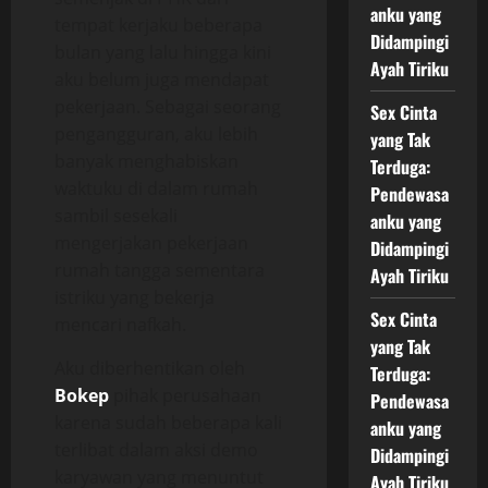
anku yang
tempat kerjaku beberapa
Didampingi
bulan yang lalu hingga kini
Ayah Tiriku
aku belum juga mendapat
pekerjaan. Sebagai seorang
Sex Cinta
pengangguran, aku lebih
yang Tak
banyak menghabiskan
Terduga:
waktuku di dalam rumah
Pendewasa
sambil sesekali
anku yang
mengerjakan pekerjaan
Didampingi
rumah tangga sementara
Ayah Tiriku
istriku yang bekerja
Sex Cinta
mencari nafkah.
yang Tak
Aku diberhentikan oleh
Terduga:
Bokep
pihak perusahaan
Pendewasa
karena sudah beberapa kali
anku yang
terlibat dalam aksi demo
Didampingi
karyawan yang menuntut
Ayah Tiriku