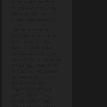
menit kami bersetubuh
dengan gaya yang sama,
karena ku pikir nanti saja
mengajarkannya gaya lain.
‘Mr. Penny’ku sudan
berdenyut-denyut tanda
tak lama lagi aku akan
ejakulasi. Aku tanyakan
pada Lia, apakah dia juga
sudah hampir orgasme. Lia
mengangguk pelan sambil
terrsenyum. Dengan aba-
aba dari ku, aku
mengajaknya untuk
orgasme bersama. Lia
semakin keras
mengelinjang, hingga