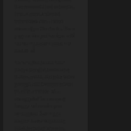
dan meminta izin sebentar,
ia pun masuk sambil
membawa sapu tanpa
menunggu izin dariku. Baru
pagi ini aku perhatikan adik
istriku ini secara jelas, not
bad at all.
Karena aku selalu tidur
hanya dengan bercelana
dalam, maka aku pikir akan
ganggu dia. Dengan masih
pura-pura tidur, aku
menggeliat ke samping
hingga selimutku pun
tersingkap. Sehingga
bagian bawahku sudah
tidak tertutup apapun,