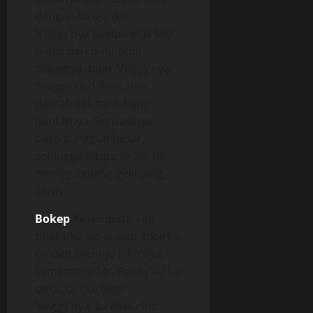
dengan tanganku,
‘Veggy’nya kuelus-elus lagi
mulai dari bulu-bulu
halusnya, bibir ‘Veggy’nya,
hingga ke dalam, dan
daerah sekitar lubang
pantatnya. Sensasinya
pasti sungguh besar,
sehingga tanpa sadar Lia
menggelinjang-gelinjang
keras.
Bokep
Kesempatan ini
tidak aku sia-siakan, bibirku
pindah menuju bibirnya,
sementara ‘Mr. Penny’ku ku
dekatkan ke bibir
‘Veggy’nya, ku elus-elus