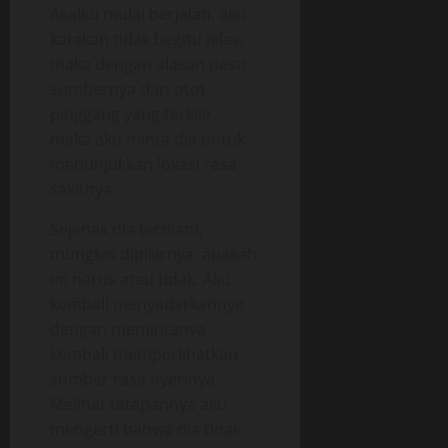
Akalku mulai berjalan, aku
katakan tidak begitu jelas,
maka dengan alasan pasti
sumbernya dari otot
pinggang yang terkilir,
maka aku minta dia untuk
menunjukkan lokasi rasa
sakitnya.
Sejenak dia terdiam,
mungkin dipikirnya, apakah
ini harus atau tidak. Aku
kembali menyadarkannya
dengan memintanya
kembali memperlihatkan
sumber rasa nyerinya.
Melihat tatapannya aku
mengerti bahwa dia tidak