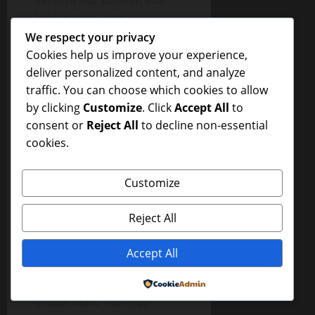
akhinya aku katakan kita
keluar sama-sama.
We respect your privacy
Beberapa saat kemudian
Cookies help us improve your experience,
aku rasakan air maniku
deliver personalized content, and analyze
muncrat dengan derasnya
traffic. You can choose which cookies to allow
didalam ‘Veggy’nya yang
by clicking
Customize
. Click
Accept All
to
juga menegang karena
consent or
Reject All
to decline non-essential
orgasme. Lia memeluk
cookies.
badanku dengan erat, lupa
bahwa aku adalah kakak
Customize
iparnya, dan akupun
melupakan bahwa Lia
Reject All
adalah adik iparku, aku
memeluk dan menciumnya
Accept All
dengan erat.
Bokep
Dengan muka
Powered by
sedikit malu, Lia tetap