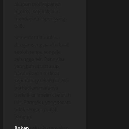
akupun mengajaknya
ngobrol sejenak, dan
mendapat respon yang
baik.
Sementara dudukku
dengan sengaja aku buat
seolah tanpa sengaja,
sehingga ‘Mr. Penny’ku
yang hanya tertutup
handuk akan terlihat
sepenuhnya oleh Lia. Aku
perhatikan matanya
berkali-kali melirik ke arah
‘Mr. Penny’ku, yang secara
tidak sengaja mulai
bangun.
Bokep
Lalu aku tanyakan