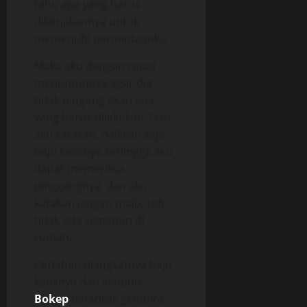
tahu apa yang harus
dikerjakannya untuk
memenuhi permintaanku.
Maka aku dengan cepat
menuntunnya agar dia
tidak bingung akan apa
yang harus dilakukan. Dan
aku katakan, naikkan saja
baju kaosnya sehingga aku
dapat memeriksa
pinggangnya, dan aku
katakan jangan malu, toh
tidak ada siapapun di
rumah.
Perlahan diangkatnya baju
kaosnya dan akupun
Bokep
bersorak gembira.