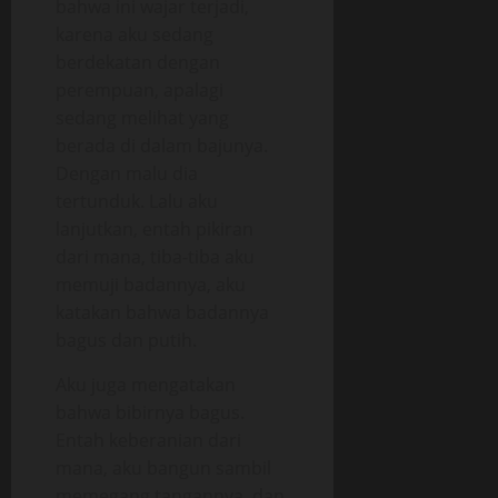
bahwa ini wajar terjadi,
karena aku sedang
berdekatan dengan
perempuan, apalagi
sedang melihat yang
berada di dalam bajunya.
Dengan malu dia
tertunduk. Lalu aku
lanjutkan, entah pikiran
dari mana, tiba-tiba aku
memuji badannya, aku
katakan bahwa badannya
bagus dan putih.
Aku juga mengatakan
bahwa bibirnya bagus.
Entah keberanian dari
mana, aku bangun sambil
memegang tangannya, dan