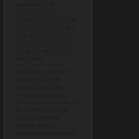
sejenak terlintas
dipikiranku untuk
menggoda adik istriku tsb.
Lalu aku berfikir, kira-kira
topik apa yang akan aku
pakai, karena selama ini
aku jarang sekali bicara
dengan dia.
Sambil aku perhatikan Lia
yang sedang sibuk
menyapu lantai, aku
mengingat-ingat yang
pernah istriku katakan soal
dia. Akhirnya aku ingat
bahwa dia memiliki
masalah dengan
pinggangnya yang pernah