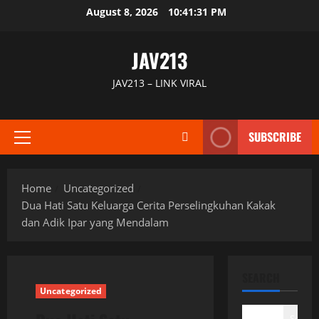
Skip
August 8, 2026
10:41:32 PM
to
content
JAV213
JAV213 – LINK VIRAL
SUBSCRIBE
Primary
Menu
Home
Uncategorized
Dua Hati Satu Keluarga Cerita Perselingkuhan Kakak
dan Adik Ipar yang Mendalam
SEARCH
Uncategorized
Search