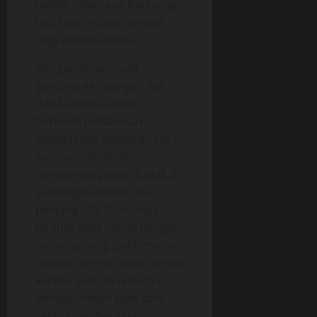
terkilir beberapa hari yang
lalu saat sedang berolah
raga disekolahnya.
Dengan tersenyum
gembira aku panggil dia
dan kuminta untuk
berhenti melakukan
aktivitasnya sebentar. Lia
pun mendekat dan
mengambil posisi duduk di
sampingku diatas sofa
panjang tsb. Duduknya
terlihat agak santai hingga
pahanya yang putih mulus
terlihat dengan jelas olehku
karena saat itu ia hanya
menggunakan kaos dan
celana pendek saja.