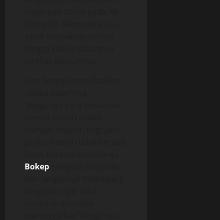
mulai naik turun pada ‘Mr.
Penny’ku. Sementara aku
sibuk menaikkan roknya
hingga celana dalamnya
terlihat seluruhnya.
Dan dengan menyibakkan
celana dalamnya,
‘Veggy’nya yang basah dan
sempit itupun sudah
menjadi mainan bagi jari-
jariku. Namun tidak berapa
lama, kurasakan pahanya
Bokep
menjepit tanganku,
dan tangannya memegang
tanganku agar tidak
bergerak dan tidak
meninggalkan ‘Veggy’nya.