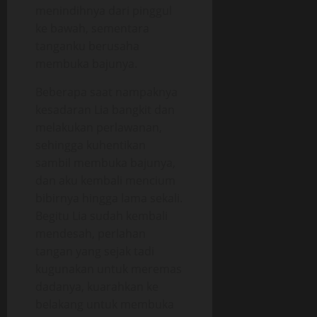
menindihnya dari pinggul
ke bawah, sementara
tanganku berusaha
membuka bajunya.
Beberapa saat nampaknya
kesadaran Lia bangkit dan
melakukan perlawanan,
sehingga kuhentikan
sambil membuka bajunya,
dan aku kembali mencium
bibirnya hingga lama sekali.
Begitu Lia sudah kembali
mendesah, perlahan
tangan yang sejak tadi
kugunakan untuk meremas
dadanya, kuarahkan ke
belakang untuk membuka