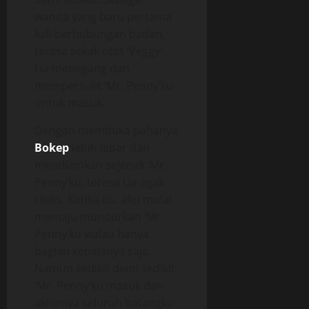
wanita yang baru pertama
kali berhubungan badan,
terasa sekali otot ‘Veggy’
Lia menegang dan
mempersulit ‘Mr. Penny’ku
untuk masuk.
Dengan membuka pahanya
Bokep
lebih lebar dan
mendiamkan sejenak ‘Mr.
Penny’ku, terasa Lia agak
rileks. Ketika itu, aku mulai
memaju mundurkan ‘Mr.
Penny’ku walau hanya
bagian kepalanya saja.
Namun sedikit demi sedikit
‘Mr. Penny’ku masuk dan
akhirnya seluruh batangku