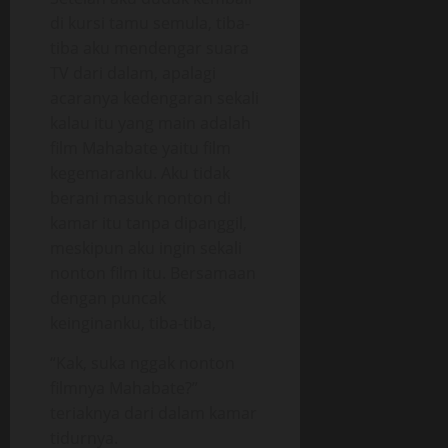
di kursi tamu semula, tiba-
tiba aku mendengar suara
TV dari dalam, apalagi
acaranya kedengaran sekali
kalau itu yang main adalah
film Mahabate yaitu film
kegemaranku. Aku tidak
berani masuk nonton di
kamar itu tanpa dipanggil,
meskipun aku ingin sekali
nonton film itu. Bersamaan
dengan puncak
keinginanku, tiba-tiba,
“Kak, suka nggak nonton
filmnya Mahabate?”
teriaknya dari dalam kamar
tidurnya.