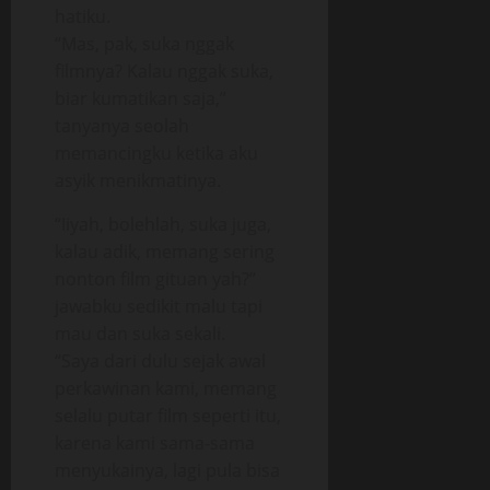
hatiku.
“Mas, pak, suka nggak
filmnya? Kalau nggak suka,
biar kumatikan saja,”
tanyanya seolah
memancingku ketika aku
asyik menikmatinya.
“Iiyah, bolehlah, suka juga,
kalau adik, memang sering
nonton film gituan yah?”
jawabku sedikit malu tapi
mau dan suka sekali.
“Saya dari dulu sejak awal
perkawinan kami, memang
selalu putar film seperti itu,
karena kami sama-sama
menyukainya, lagi pula bisa