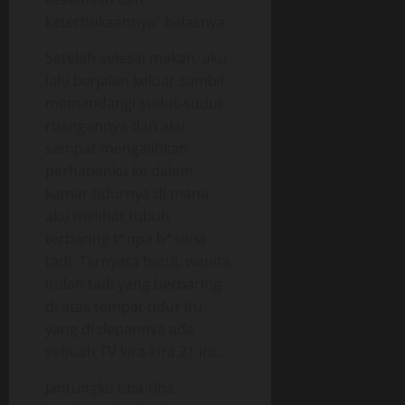
keterbukaannya” balasnya.
Setelah selesai makan, aku
lalu berjalan keluar sambil
memandangi sudut-sudut
ruangannya dan aku
sempat mengalihkan
perhatianku ke dalam
kamar tidurnya di mana
aku melihat tubuh
terbaring t*npa b*sana
tadi. Ternyata betul, wanita
itulah tadi yang berbaring
di atas tempat tidur itu,
yang di depannya ada
sebuah TV kira-kira 21 inc.
Jantungku tiba-tiba