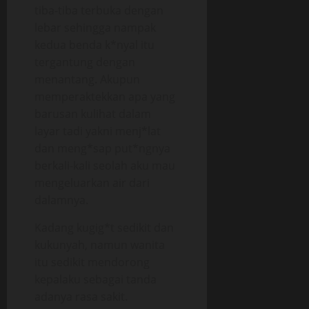
tiba-tiba terbuka dengan
lebar sehingga nampak
kedua benda k*nyal itu
tergantung dengan
menantang. Akupun
memperaktekkan apa yang
barusan kulihat dalam
layar tadi yakni menj*lat
dan meng*sap put*ngnya
berkali-kali seolah aku mau
mengeluarkan air dari
dalamnya.
Kadang kugig*t sedikit dan
kukunyah, namun wanita
itu sedikit mendorong
kepalaku sebagai tanda
adanya rasa sakit.