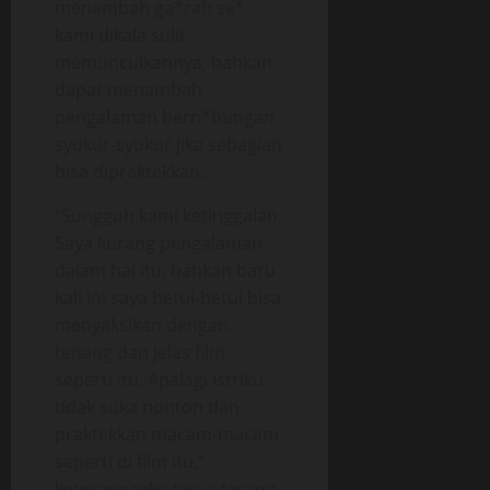
menambah ga*rah se*
kami dikala sulit
memunculkannya, bahkan
dapat menambah
pengalaman berh*bungan,
syukur-syukur jika sebagian
bisa dipraktekkan.
“Sungguh kami ketinggalan.
Saya kurang pengalaman
dalam hal itu, bahkan baru
kali ini saya betul-betul bisa
menyaksikan dengan
tenang dan jelas film
seperti itu. Apalagi istriku
tidak suka nonton dan
praktekkan macam-macam
seperti di film itu,”
keteranganku terus terang.