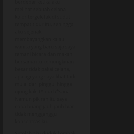
berdebar ketika aku
melihat sebuah celana
kolor tergeletak di sudut
tempat tidur itu, sehingga
aku sejenak
membayangkan kalau
wanita yang baru saja saya
temani bicara dan makan
bersama itu kemungkinan
besar tidak pakai celana,
apalagi yang saya lihat tadi
mulai dari pinggul hingga
ujung kaki t*npa b*sana.
Namun pikiran itu saya
coba buang jauh-jauh biar
tidak mengganggu
konsentrasiku.
Setelah aku duduk kembali