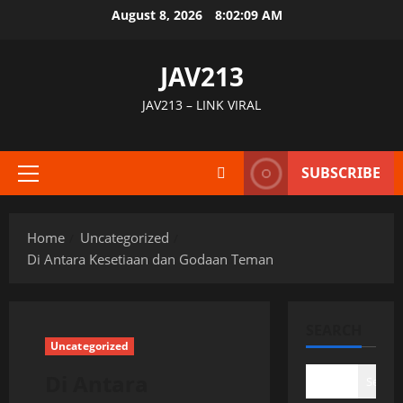
Skip
August 8, 2026
8:02:10 AM
to
content
JAV213
JAV213 – LINK VIRAL
SUBSCRIBE
Primary
Menu
Home
Uncategorized
Di Antara Kesetiaan dan Godaan Teman
SEARCH
Uncategorized
Di Antara
Search