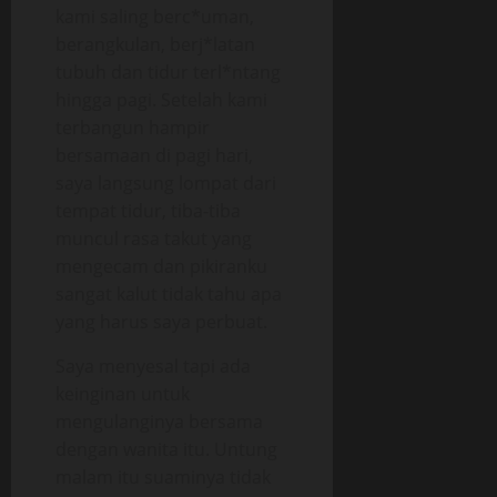
kami saling berc*uman,
berangkulan, berj*latan
tubuh dan tidur terl*ntang
hingga pagi. Setelah kami
terbangun hampir
bersamaan di pagi hari,
saya langsung lompat dari
tempat tidur, tiba-tiba
muncul rasa takut yang
mengecam dan pikiranku
sangat kalut tidak tahu apa
yang harus saya perbuat.
Saya menyesal tapi ada
keinginan untuk
mengulanginya bersama
dengan wanita itu. Untung
malam itu suaminya tidak