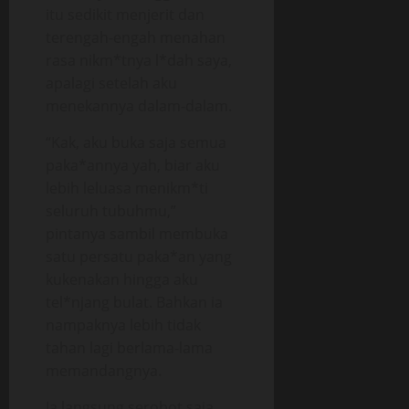
itu sedikit menjerit dan
terengah-engah menahan
rasa nikm*tnya l*dah saya,
apalagi setelah aku
menekannya dalam-dalam.
“Kak, aku buka saja semua
paka*annya yah, biar aku
lebih leluasa menikm*ti
seluruh tubuhmu,”
pintanya sambil membuka
satu persatu paka*an yang
kukenakan hingga aku
tel*njang bulat. Bahkan ia
nampaknya lebih tidak
tahan lagi berlama-lama
memandangnya.
Ia langsung serobot saja