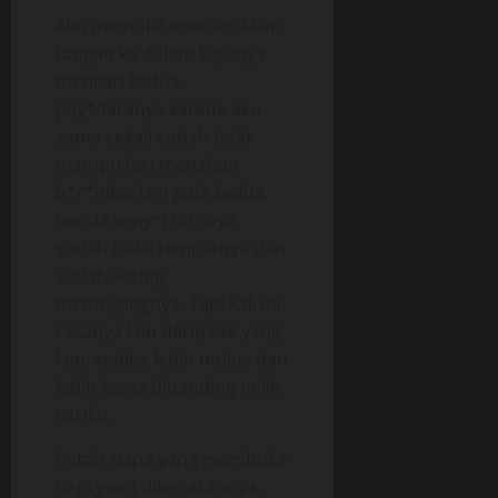
Aku memulai memasukkan
tangan ke dalam bajunya
mencari kedua
pay*daranya karena aku
sama sekali sudah tidak
mampu lagi menahan
b*r*hiku, lagi pula kedua
benda keny*l itu saya
sudah hafal tempatnya dan
sudah sering
memegangnya. Tapi kali ini,
rasanya lain daripada yang
lain, sedikit lebih mulus dan
lebih keras dibanding milik
istriku.
Entah siapa yang membuka
baju yang dikenakannya,