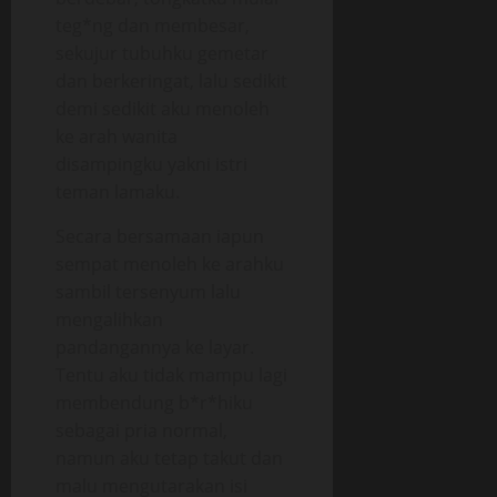
teg*ng dan membesar,
sekujur tubuhku gemetar
dan berkeringat, lalu sedikit
demi sedikit aku menoleh
ke arah wanita
disampingku yakni istri
teman lamaku.
Secara bersamaan iapun
sempat menoleh ke arahku
sambil tersenyum lalu
mengalihkan
pandangannya ke layar.
Tentu aku tidak mampu lagi
membendung b*r*hiku
sebagai pria normal,
namun aku tetap takut dan
malu mengutarakan isi