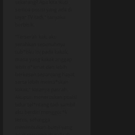
sekarang? Apa kita ikuti
semua posisi yang ada di
layar TV tadi,” tanyaku
berbisik.
“Terserah kak, aku
serahkan sepenuhnya
tub*hku ini pada kakak,
mana yang kakak anggap
lebih n*kmat dan lebih
berkesan sepanjang hayat
serta lebih memu*skan
kakak,” katanya pasrah.
Akupun meneruskan posisi
tidur tel*ntang tadi sambil
aku berdiri menggoc*k
terus, sehingga
menimbulkan bunyi yang
agak menambah ga*rah