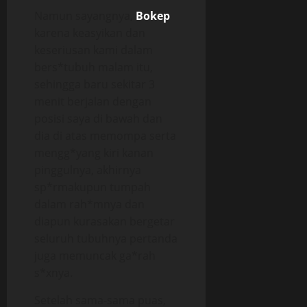
Namun sayangnya,
Bokep
karena keasyikan dan
keseriusan kami dalam
bers*tubuh malam itu,
sehingga baru sekitar 3
menit berjalan dengan
posisi saya di bawah dan
dia di atas memompa serta
mengg*yang kiri kanan
pinggulnya, akhirnya
sp*rmakupun tumpah
dalam rah*mnya dan
diapun kurasakan bergetar
seluruh tubuhnya pertanda
juga memuncak ga*rah
s*xnya.
Setelah sama-sama puas,