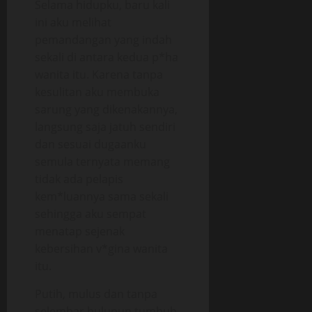
Selama hidupku, baru kali
ini aku melihat
pemandangan yang indah
sekali di antara kedua p*ha
wanita itu. Karena tanpa
kesulitan aku membuka
sarung yang dikenakannya,
langsung saja jatuh sendiri
dan sesuai dugaanku
semula ternyata memang
tidak ada pelapis
kem*luannya sama sekali
sehingga aku sempat
menatap sejenak
kebersihan v*gina wanita
itu.
Putih, mulus dan tanpa
selembar bulupun tumbuh