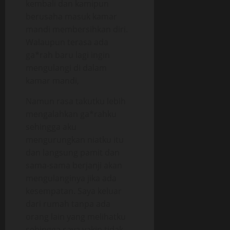
kembali dan kamipun
berusaha masuk kamar
mandi membersihkan diri.
Walaupun terasa ada
ga*rah baru lagi ingin
mengulangi di dalam
kamar mandi,
Namun rasa takutku lebih
mengalahkan ga*rahku
sehingga aku
mengurungkan niatku itu
dan langsung pamit dan
sama-sama berjanji akan
mengulanginya jika ada
kesempatan. Saya keluar
dari rumah tanpa ada
orang lain yang melihatku
sehingga saya yakin tidak