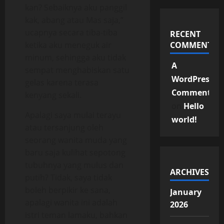
kan? Sebaiknya aku panggil
kak, abang atau Mas saja,”
ucapnya secara tiba-tiba
RECENT
ketika aku meneguk air
COMMENTS
minum, sehingga aku tidak
A
sempat menghabiskan satu
WordPress
gelas karena terasa
Commenter
kenyang sekali.
on
Hello
Apalagi saya mulai terayu
world!
atau tersanjung oleh
seorang wanita muda yang
baru saja kulihat sepotong
tubuhnya yang mulus dan
ARCHIVES
putih? Tidak, saya tidak
boleh berpikir ke sana,
January
apalagi wanita ini adalah
2026
istri teman lamaku, bahkan