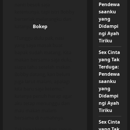
Pendewa
nanti besok saja
saanku
ketemunya, tapi istri Bobby
yang
berteriak melarangku dan
Didampi
katanya
Bokep
,
ngi Ayah
“Tunggu dulu pak, nasi
Tiriku
yang saya masak buat
Sex Cinta
bapak sudah matang. Kita
yang Tak
makan bersama saja dulu,
Terduga:
siapa tahu setelah makan
Pendewa
Bobby datang, kan belum
saanku
juga larut malam, apalagi
yang
kita baru saja ketemu,”
Didampi
katanya penuh harap agar
ngi Ayah
aku tetap menunggu dan
Tiriku
mau makan malam
bersama di rumahnya.
Sex Cinta
yang Tak
Tak lama kemudian, iapun