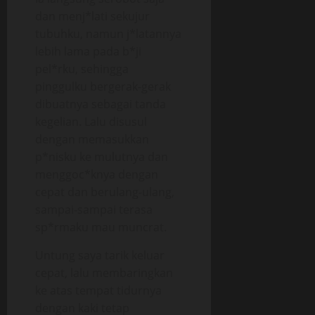
dan menj*lati sekujur
tubuhku, namun j*latannya
lebih lama pada b*ji
pel*rku, sehingga
pinggulku bergerak-gerak
dibuatnya sebagai tanda
kegelian. Lalu disusul
dengan memasukkan
p*nisku ke mulutnya dan
menggoc*knya dengan
cepat dan berulang-ulang,
sampai-sampai terasa
sp*rmaku mau muncrat.
Untung saya tarik keluar
cepat, lalu membaringkan
ke atas tempat tidurnya
dengan kaki tetap