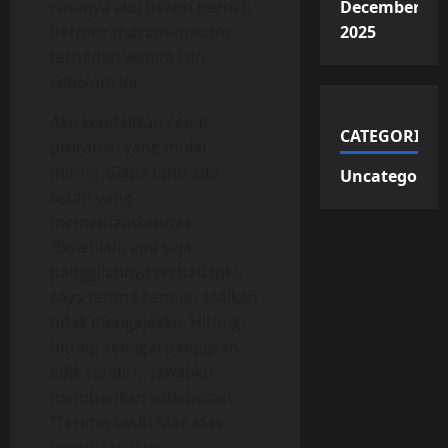
rasanya aku belum pernah
December
berpikir macam-macam
2025
terhadap wanita lain
sebelum ini.
Aku kendalikan cepat
CATEGORIES
pikiranku yang mulai
miring. Siapa tahu ada
Uncategorize
setan yang
memanfaatkannya.
“Bolehlah, apa saja
panggilannya terhadapku
saya terima semua, asalkan
tidak mengejekku. Hitung-
hitung sebagai panggilan
adik sendiri,” jawabku
memberikan kebebasan.
“Terima kasih Mas atas
kesediaan dan