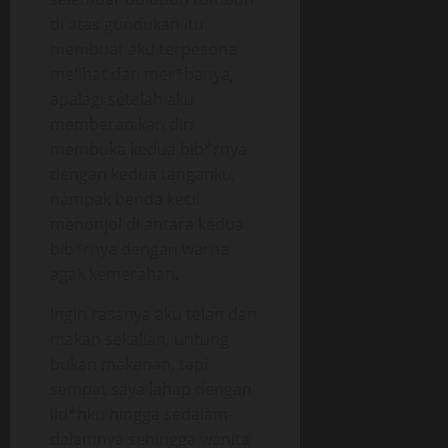
di atas gundukan itu
membuat aku terpesona
melihat dan mer*banya,
apalagi setelah aku
memberanikan diri
membuka kedua bib*rnya
dengan kedua tanganku,
nampak benda kecil
menonjol di antara kedua
bib*rnya dengan warna
agak kemerahan.
Ingin rasanya aku telan dan
makan sekalian, untung
bukan makanan, tapi
sempat saya lahap dengan
lid*hku hingga sedalam-
dalamnya sehingga wanita