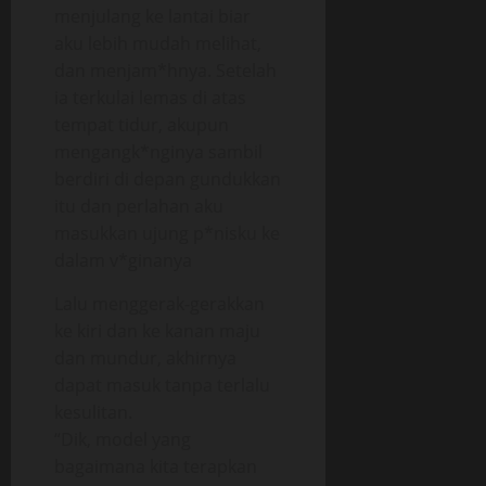
menjulang ke lantai biar
aku lebih mudah melihat,
dan menjam*hnya. Setelah
ia terkulai lemas di atas
tempat tidur, akupun
mengangk*nginya sambil
berdiri di depan gundukkan
itu dan perlahan aku
masukkan ujung p*nisku ke
dalam v*ginanya
Lalu menggerak-gerakkan
ke kiri dan ke kanan maju
dan mundur, akhirnya
dapat masuk tanpa terlalu
kesulitan.
“Dik, model yang
bagaimana kita terapkan