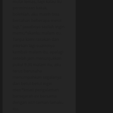
mulai lemas, tapi kalau itu
permintaan kakak,
bolehlah, aku masih bisa
bertahan beberapa menit
lagi,” jawabnya seolah ingin
memu*skanku malam itu.
Tanpa kami rasakan dan
pikirkan lagi suaminya
kembali malam itu, apalagi
setelah jam menunjukkan
pukul 9.30 malam itu, aku
terus berusaha
menumpahkan segalanya
dan betul-betul ingin
men*kmati pengalaman
bersejarah ini bersama
dengan istri teman lamaku
itu.