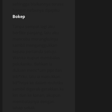
sehingga bisikannya terasa
hangat nafasnya dipipiku
Bokep
.
Tanpa sempat lagi aku
berfikir panjang, lalu aku
mencoba merangkulnya
sambil menganggukkan
kepala pertanda setuju.
Wanita itupun membalas
pelukanku. Bahkan ia
duluan menc*um pipi dan
bib*rku, lalu ia masukkan
lid*hnya ke dalam mulutku
sambil digerak-gerakkan ke
kiri dan ke kanan, akupun
membalasnya dengan
lahap sekali.