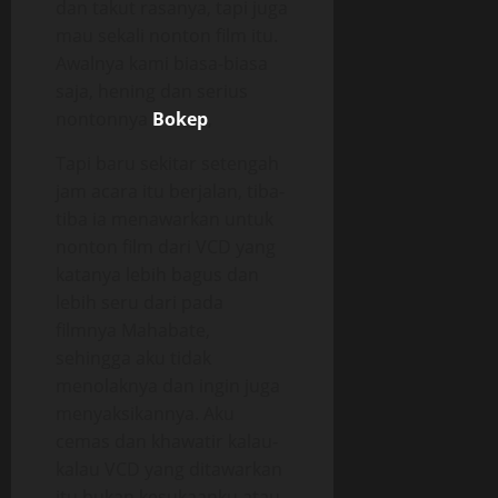
dan takut rasanya, tapi juga
mau sekali nonton film itu.
Awalnya kami biasa-biasa
saja, hening dan serius
nontonnya
Bokep
,
Tapi baru sekitar setengah
jam acara itu berjalan, tiba-
tiba ia menawarkan untuk
nonton film dari VCD yang
katanya lebih bagus dan
lebih seru dari pada
filmnya Mahabate,
sehingga aku tidak
menolaknya dan ingin juga
menyaksikannya. Aku
cemas dan khawatir kalau-
kalau VCD yang ditawarkan
itu bukan kesukaanku atau