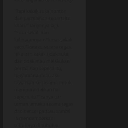
“Tapi kakak suka nonton
dan permainan seperti itu
khan?” tanyanya lagi.
“Suka sekali dan
kelihatannya n*kmat sekali
yach,” kataku secara tegas.
“Jika istri kakak tidak suka
dan tidak mau melakukan
permainan seperti itu,
bagaimana kalau aku
tawarkan kerjasama untuk
memperaktekkan hal
seperti itu?” tanya istri
teman lamaku secara tegas
dan berani padaku sambil
ia mendempetkan
tubuhnya di tubuhku