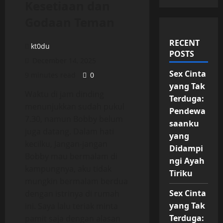
Kesetiaan dan
Godaan Teman
RECENT
kt0du
POSTS
December 14, 2025
Sex Cinta
9 minutes read
0
yang Tak
Waktu di jam dinding
Terduga:
menunjukkan sudah pukul
Pendewa
7.30, namun Bobby belum
saanku
juga datang. Dalam hati
yang
kecilku, Jangan-jangan
Didampi
Bobby mau bermalam di
ngi Ayah
kampungnya, aku tidak
Tiriku
mungkin bermalam berdua
Sex Cinta
dengan istrinya di rumah
yang Tak
ini. Saya lalu teriak minta
Terduga:
pamit saja dengan alasan