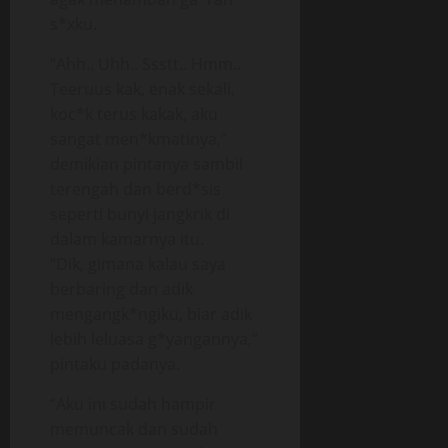
s*xku.
“Ahh.. Uhh.. Ssstt.. Hmm..
Teeruus kak, enak sekali,
koc*k terus kakak, aku
sangat men*kmatinya,”
demikian pintanya sambil
terengah dan berd*sis
seperti bunyi jangkrik di
dalam kamarnya itu.
“Dik, gimana kalau saya
berbaring dan adik
mengangk*ngiku, biar adik
lebih leluasa g*yangannya,”
pintaku padanya.
“Aku ini sudah hampir
memuncak dan sudah