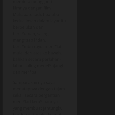
meminta mengganti
filmnya dengan film
Mahabate tadi, tiba-tiba
kedua insan dalam layar itu
berpelukan dan
berc*uman, saling
meng*sap l*dah,
berc*mbu rayu, menj*lat
mulai dari atas ke bawah,
bahkan secara perlahan-
lahan saling menel*njangi
dan mer*ba,
Sampai akhirnya saya
menatapnya dengan tajam
sekali secara bergantian
menj*lati kem*luannya,
yang membuat jantungku
berdebar, tongkatku mulai