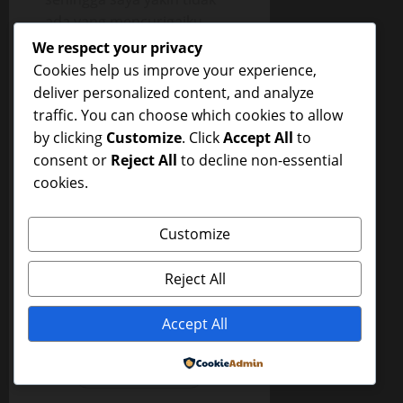
ada yang mencurigaiku
Bokep
.
We respect your privacy
Cookies help us improve your experience,
ABOUT THE AUTHOR
deliver personalized content, and analyze
traffic. You can choose which cookies to allow
by clicking
Customize
. Click
Accept All
to
consent or
Reject All
to decline non-essential
cookies.
Customize
kt0du
Reject All
Administrator
Accept All
Visit Website
Powered by
View All Posts