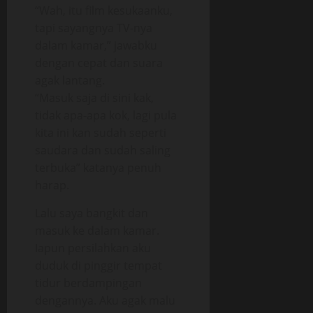
“Wah, itu film kesukaanku,
tapi sayangnya TV-nya
dalam kamar,” jawabku
dengan cepat dan suara
agak lantang.
“Masuk saja di sini kak,
tidak apa-apa kok, lagi pula
kita ini kan sudah seperti
saudara dan sudah saling
terbuka” katanya penuh
harap.
Lalu saya bangkit dan
masuk ke dalam kamar.
Iapun persilahkan aku
duduk di pinggir tempat
tidur berdampingan
dengannya. Aku agak malu