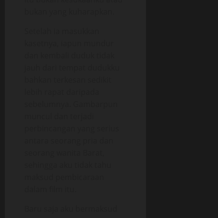
bukan yang kuharapkan.
Setelah ia masukkan
kasetnya, iapun mundur
dan kembali duduk tidak
jauh dari tempat dudukku
bahkan terkesan sedikit
lebih rapat daripada
sebelumnya. Gambarpun
muncul dan terjadi
perbincangan yang serius
antara seorang pria dan
seorang wanita Barat,
sehingga aku tidak tahu
maksud pembicaraan
dalam film itu.
Baru saja aku bermaksud