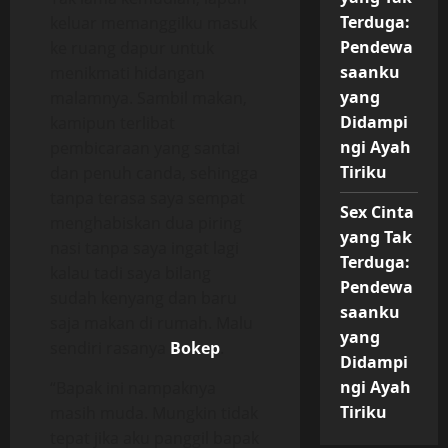
Terduga:
keluar memanggilku masuk
Pendewa
ke ruang dapur untuk
saanku
menikmati hidangan
yang
malamnya. Sambil makan,
Didampi
kamipun terlibat
ngi Ayah
pembicaraan yang santai
Tiriku
dan penuh canda, sehingga
tanpa terasa saya sempat
Sex Cinta
menghabiskan dua piring
yang Tak
nasi tanpa saya ingat lagi
Terduga:
kalau tadi saya bilang
Pendewa
sudah kenyang dan baru
saanku
saja makan di rumah. Malu
yang
sendiri rasanya
Bokep
.
Didampi
ngi Ayah
“Bapak ini nampaknya
Tiriku
masih muda. Mungkin tidak
tepat jika aku panggil bapak