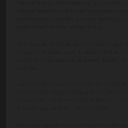
Setelah ia masukkan kasetnya, iapun mundur 
bahkan terkesan sedikit lebih rapat daripad
perbincangan yang serius antara seorang pria
maksud pembicaraan dalam film itu.
Baru saja aku bermaksud meminta mengganti f
kedua insan dalam layar itu berpelukan dan 
menj*lat mulai dari atas ke bawah, bahkan se
mer*ba,
Sampai akhirnya saya menatapnya dengan taja
kem*luannya, yang membuat jantungku berde
sekujur tubuhku gemetar dan berkeringat, lal
disampingku yakni istri teman lamaku.
Secara bersamaan iapun sempat menoleh ke 