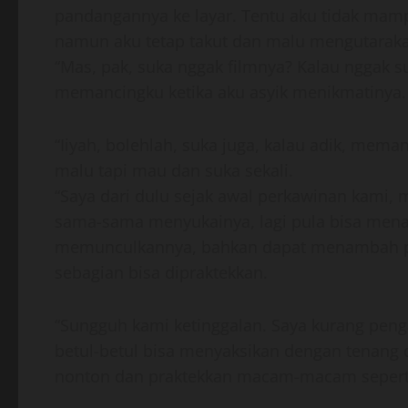
pandangannya ke layar. Tentu aku tidak mam
namun aku tetap takut dan malu mengutarakan
“Mas, pak, suka nggak filmnya? Kalau nggak su
memancingku ketika aku asyik menikmatinya.
“Iiyah, bolehlah, suka juga, kalau adik, mema
malu tapi mau dan suka sekali.
“Saya dari dulu sejak awal perkawinan kami, m
sama-sama menyukainya, lagi pula bisa mena
memunculkannya, bahkan dapat menambah pe
sebagian bisa dipraktekkan.
“Sungguh kami ketinggalan. Saya kurang penga
betul-betul bisa menyaksikan dengan tenang dan
nonton dan praktekkan macam-macam seperti di