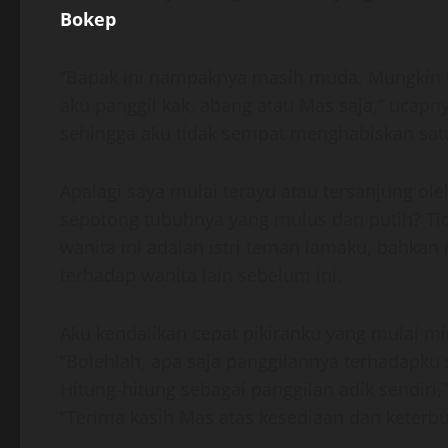
Bokep
.
“Bapak ini nampaknya masih muda. Mungkin ti
aku panggil kak, abang atau Mas saja,” ucapn
sehingga aku tidak sempat menghabiskan satu 
Apalagi saya mulai terayu atau tersanjung ol
sepotong tubuhnya yang mulus dan putih? Tida
wanita ini adalah istri teman lamaku, bahk
terhadap wanita lain sebelum ini.
Aku kendalikan cepat pikiranku yang mulai m
“Bolehlah, apa saja panggilannya terhadapku
Hitung-hitung sebagai panggilan adik sendir
“Terima kasih Mas atas kesediaan dan keterb