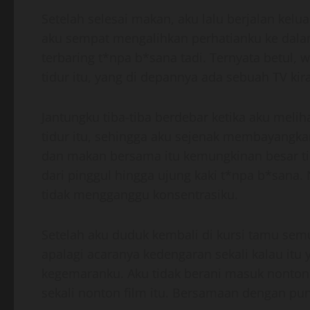
Setelah selesai makan, aku lalu berjalan ke
aku sempat mengalihkan perhatianku ke dala
terbaring t*npa b*sana tadi. Ternyata betul, w
tidur itu, yang di depannya ada sebuah TV kira
Jantungku tiba-tiba berdebar ketika aku melih
tidur itu, sehingga aku sejenak membayangkan
dan makan bersama itu kemungkinan besar tida
dari pinggul hingga ujung kaki t*npa b*sana.
tidak mengganggu konsentrasiku.
Setelah aku duduk kembali di kursi tamu semu
apalagi acaranya kedengaran sekali kalau itu
kegemaranku. Aku tidak berani masuk nonton 
sekali nonton film itu. Bersamaan dengan punc