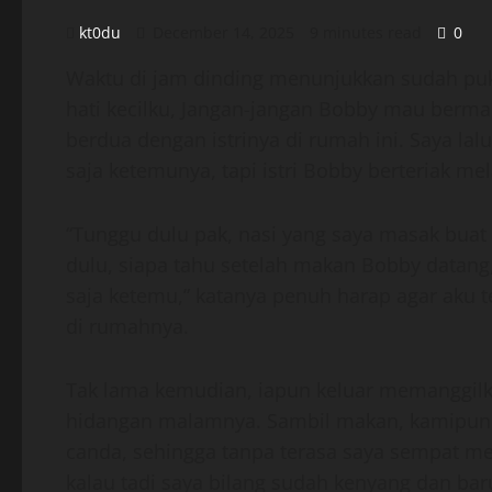
kt0du
December 14, 2025
9 minutes read
0
Waktu di jam dinding menunjukkan sudah pu
hati kecilku, Jangan-jangan Bobby mau berm
berdua dengan istrinya di rumah ini. Saya lal
saja ketemunya, tapi istri Bobby berteriak m
“Tunggu dulu pak, nasi yang saya masak bua
dulu, siapa tahu setelah makan Bobby datang,
saja ketemu,” katanya penuh harap agar ak
di rumahnya.
Tak lama kemudian, iapun keluar memanggil
hidangan malamnya. Sambil makan, kamipun t
canda, sehingga tanpa terasa saya sempat men
kalau tadi saya bilang sudah kenyang dan bar