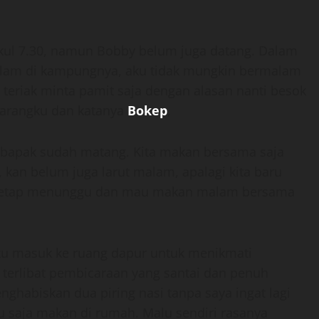
kul 7.30, namun Bobby belum juga datang. Dalam
alam di kampungnya, aku tidak mungkin bermalam
u teriak minta pamit saja dengan alasan nanti besok
elarangku dan katanya
Bokep
,
t bapak sudah matang. Kita makan bersama saja
 kan belum juga larut malam, apalagi kita baru
u tetap menunggu dan mau makan malam bersama
ku masuk ke ruang dapur untuk menikmati
erlibat pembicaraan yang santai dan penuh
ghabiskan dua piring nasi tanpa saya ingat lagi
u saja makan di rumah. Malu sendiri rasanya