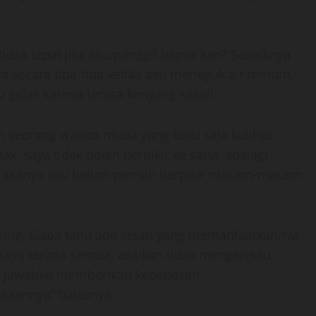
dak tepat jika aku panggil bapak kan? Sebaiknya
ya secara tiba-tiba ketika aku meneguk air minum,
gelas karena terasa kenyang sekali.
eh seorang wanita muda yang baru saja kulihat
k, saya tidak boleh berpikir ke sana, apalagi
an rasanya aku belum pernah berpikir macam-macam
iring. Siapa tahu ada setan yang memanfaatkannya.
 saya terima semua, asalkan tidak mengejekku.
i,” jawabku memberikan kebebasan.
ukaannya” balasnya.