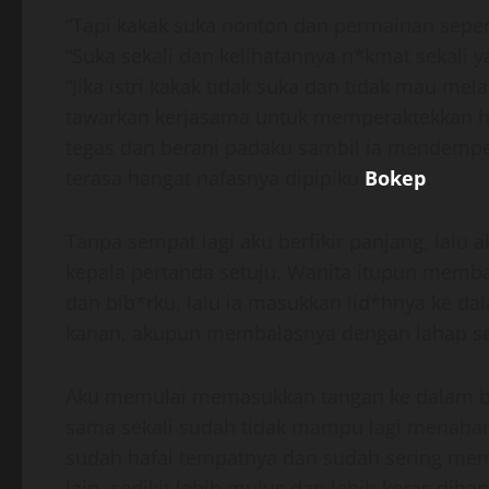
“Tapi kakak suka nonton dan permainan seperti
“Suka sekali dan kelihatannya n*kmat sekali y
“Jika istri kakak tidak suka dan tidak mau me
tawarkan kerjasama untuk memperaktekkan hal 
tegas dan berani padaku sambil ia mendempe
terasa hangat nafasnya dipipiku
Bokep
.
Tanpa sempat lagi aku berfikir panjang, la
kepala pertanda setuju. Wanita itupun memb
dan bib*rku, lalu ia masukkan lid*hnya ke da
kanan, akupun membalasnya dengan lahap se
Aku memulai memasukkan tangan ke dalam b
sama sekali sudah tidak mampu lagi menahan 
sudah hafal tempatnya dan sudah sering memeg
lain, sedikit lebih mulus dan lebih keras diband