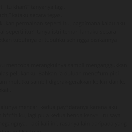
 itu khan?” tanyanya lagi.
ach,” kataku secara tegas.
lakukan permainan seperti itu, bagaimana kalau aku
seperti itu?” tanya istri teman lamaku secara
tkan tubuhnya di tubuhku sehingga bisikannya
lu aku mencoba merangkulnya sambil menganggukkan
alas pelukanku. Bahkan ia duluan menc*um pipi
lam mulutku sambil digerak-gerakkan ke kiri dan ke
kali.
ajunya mencari kedua pay*daranya karena aku
b*r*hiku, lagi pula kedua benda keny*l itu saya
angnya. Tapi kali ini, rasanya lain daripada yang
ing milik istriku.