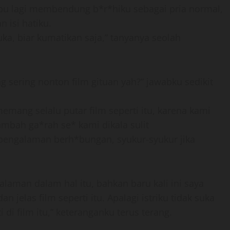
pu lagi membendung b*r*hiku sebagai pria normal,
 isi hatiku.
ka, biar kumatikan saja,” tanyanya seolah
ng sering nonton film gituan yah?” jawabku sedikit
emang selalu putar film seperti itu, karena kami
mbah ga*rah se* kami dikala sulit
ngalaman berh*bungan, syukur-syukur jika
laman dalam hal itu, bahkan baru kali ini saya
 jelas film seperti itu. Apalagi istriku tidak suka
 film itu,” keteranganku terus terang.