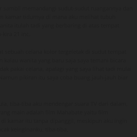
luar sambil memandangi sudut-sudut ruangannya dan
m kamar tidurnya di mana aku melihat tubuh
anita itulah tadi yang berbaring di atas tempat
-kira 21 inc.
at sebuah celana kolor tergeletak di sudut tempat
 kalau wanita yang baru saja saya temani bicara
k pakai celana, apalagi yang saya lihat tadi mulai
 Namun pikiran itu saya coba buang jauh-jauh biar
la, tiba-tiba aku mendengar suara TV dari dalam,
 yang main adalah film Mahabate yaitu film
di kamar itu tanpa dipanggil, meskipun aku ingin
ak keinginanku, tiba-tiba,