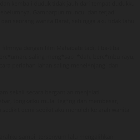
dan kembali duduk tidak jauh dari tempat dudukku
a sebelumnya. Gambarpun muncul dan terjadi
 dan seorang wanita Barat, sehingga aku tidak tahu
ilmnya dengan film Mahabate tadi, tiba-tiba
berc*uman, saling meng*sap l*dah, berc*mbu rayu,
cara perlahan-lahan saling menel*njangi dan
m sekali secara bergantian menj*lati
bar, tongkatku mulai teg*ng dan membesar,
u sedikit demi sedikit aku menoleh ke arah wanita
arahku sambil tersenyum lalu mengalihkan