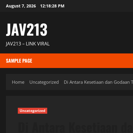
Skip
August 7, 2026
12:18:29 PM
to
content
JAV213
JAV213 – LINK VIRAL
SAMPLE PAGE
Home
Uncategorized
Di Antara Kesetiaan dan Godaan
Uncategorized
Di Antara Kesetiaan d