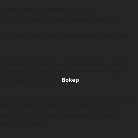
eriaknya dari dalam kamar tidurnya.
V-nya dalam kamar,” jawabku dengan cepat dan
gi pula kita ini kan sudah seperti saudara dan sudah
 Iapun persilahkan aku duduk di pinggir tempat
 dan takut rasanya, tapi juga mau sekali nonton
ing dan serius nontonnya
Bokep
,
alan, tiba-tiba ia menawarkan untuk nonton film dari
dari pada filmnya Mahabate, sehingga aku tidak
Aku cemas dan khawatir kalau-kalau VCD yang
 yang kuharapkan.