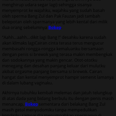
menghirup udara segar lagi) sehingga sisanya
menyemprot ke wajahku, wajahku yang sudah basah
oleh sperma Bang Zul dan Pak Fauzan jadi tambah
belepotan oleh spermanya yang lebih kental dari milik
dua orang sebelumnya
Bokep
.
“Aahh…aahh…dikit lagi Bang !” desahku karena sudah
akan klimaks lagiCairan cinta terasa terus mengucur
membasahi rongga-rongga kemaluanku bersamaan
dengan penis si brewok yang terasa makin membengkak
dan sodokannya yang makin gencar. Otot-ototku
menegang dan desahan panjang keluar dari mulutku
akibat orgasme panjang bersama si brewok. Cairan
hangat dan kental menyemprot hampir semenit lamanya
di dalam lubang vaginaku.
Akhirnya tubuhku kembali melemas dan jatuh telungkup
di atas dada yang bidang berbulu itu dengan penis masih
menancap,
Bokep
sementara dari belakang Bang Zul
masih getol menyodomiku tanpa mempedulikan
kondisiku sampai dia menumpahkan spermanya di