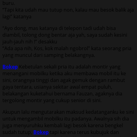
buru.
“Tapi kita udah mau tutup non, kalau mau besok balik aja
lagi” katanya
“Ayo dong, mas katanya di telepon tadi udah bisa
diambil, tolong dong bentar aja yah, saya sudah kesini
jauh-jauh nih !” desakku
“Ada apa nih, Kos, kok malah ngobrol” kata seorang pria
yang muncul dari samping belakangnya.
Bokep
Kebetulan sekali pria itu adalah montir yang
menangani mobilku ketika aku membawa mobil itu ke
sini, orangnya tinggi dan agak gemuk dengan rambut
gaya tentara, usianya sekitar awal empat puluh,
belakangan kuketahui bernama Fauzan, agaknya dia
tergolong montir yang cukup senior di sini.
Akupun lalu mengutarakan maksud kedatanganku ke sini
untuk mengambil mobilku itu padanya. Awalnya sih dia
juga menyuruhku kembali lagi besok karena bengkel
sudah tutup,
Bokep
tapi karena terus kubujuk dan