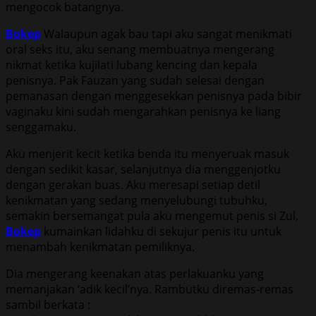
mengocok batangnya.
Bokep
Walaupun agak bau tapi aku sangat menikmati
oral seks itu, aku senang membuatnya mengerang
nikmat ketika kujilati lubang kencing dan kepala
penisnya. Pak Fauzan yang sudah selesai dengan
pemanasan dengan menggesekkan penisnya pada bibir
vaginaku kini sudah mengarahkan penisnya ke liang
senggamaku.
Aku menjerit kecit ketika benda itu menyeruak masuk
dengan sedikit kasar, selanjutnya dia menggenjotku
dengan gerakan buas. Aku meresapi setiap detil
kenikmatan yang sedang menyelubungi tubuhku,
semakin bersemangat pula aku mengemut penis si Zul,
Bokep
kumainkan lidahku di sekujur penis itu untuk
menambah kenikmatan pemiliknya.
Dia mengerang keenakan atas perlakuanku yang
memanjakan ‘adik kecil’nya. Rambutku diremas-remas
sambil berkata :