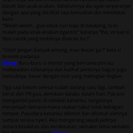
basah dan acak-acakan. Sebelumnya dia agak terperanjat
dengan apa yang dia lihat tapi kemudian dia mendekati
kami
“Weleh-weleh…gua sibuk cuci baju di belakang, lu-lu
malah pada enak-enakan ngentot” katanya “lho, ini kan si
Non cantik yang mobilnya diservis itu !”
“Udah jangan banyak omong, mau ikutan ga !” kata si
brewok padanya
Bokep
Buru-buru si montir yang bernama Joni itu
melepaskan celananya dan kulihat penisnya bagus juga
bentuknya, besar dengan otot yang melingkar-lingkar.
Tiga saja belum selesai sudah datang satu lagi, tambah
berat deh PR gua, demikian kataku dalam hati. Pak Joni
mengambil posisi di sebelah kananku, tangannya
menjelajah kemana-mana seakan takut tidak kebagian
tempat. Payudara kananku dibetot dan dilumat olehnya
sampai terasa nyeri. Aku mengerang sejadi-jadinya
antara kesakitan dan kenikmatan, semakin lama semakin
liar dan tak terkendali
Bokep
.