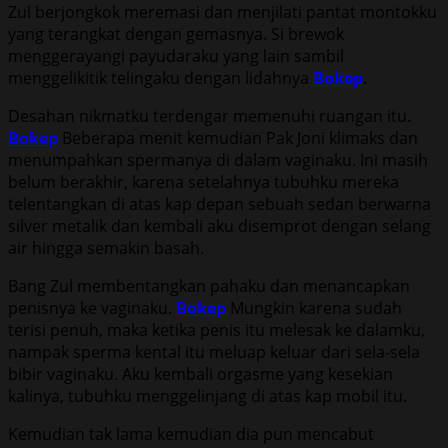
Zul berjongkok meremasi dan menjilati pantat montokku
yang terangkat dengan gemasnya. Si brewok
menggerayangi payudaraku yang lain sambil
menggelikitik telingaku dengan lidahnya
Bokep
.
Desahan nikmatku terdengar memenuhi ruangan itu.
Bokep
Beberapa menit kemudian Pak Joni klimaks dan
menumpahkan spermanya di dalam vaginaku. Ini masih
belum berakhir, karena setelahnya tubuhku mereka
telentangkan di atas kap depan sebuah sedan berwarna
silver metalik dan kembali aku disemprot dengan selang
air hingga semakin basah.
Bang Zul membentangkan pahaku dan menancapkan
penisnya ke vaginaku.
Bokep
Mungkin karena sudah
terisi penuh, maka ketika penis itu melesak ke dalamku,
nampak sperma kental itu meluap keluar dari sela-sela
bibir vaginaku. Aku kembali orgasme yang kesekian
kalinya, tubuhku menggelinjang di atas kap mobil itu.
Kemudian tak lama kemudian dia pun mencabut