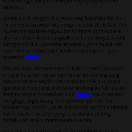
Si Zul menggosok-gosokkan penisnya yang basah ke
wajahku.
Sambil dioral, tangan si brewok yang kasar dan berbulu
itu meremasi payudaraku dengan brutal. Di sisi lain, Pak
Fauzan melepaskan sepatu bersol tinggi yang kupakai,
lalu menaikkan kedua tungkaiku ke bahu kirinya, sambil
menggenjot dia juga menjilati betisku yang mulus. Aku
benar-benar terbuai oleh kenikmatan main keroyok
seperti ini
Bokep
.
Tiba-tiba kami terhenti sejenak karena terdengar suara
pintu di buka dari dalam dan keluarlah seorang yang
hanya memakai singlet dan celana pendek, tubuhnya
agak kurus dan berusia sepantaran dengan Pak Fauzan
dengan jenggot seperti kambing.
Bokep
Aku mencoba
mengingat-ingat orang ini, sepertinya pernah lihat
sebelumnya, ooohh…iya itu kan montir yang mendengar
dan mencatat masalah yang kuceritakan tentang
mobilku ketika aku membawanya ke sini.
Sepertinya dia baru mandi karena rambutnya masih