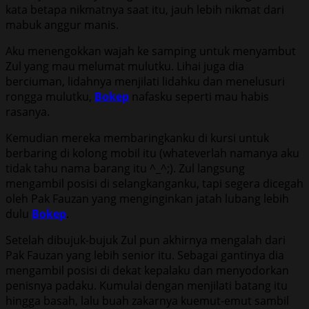
kata betapa nikmatnya saat itu, jauh lebih nikmat dari
mabuk anggur manis.
Aku menengokkan wajah ke samping untuk menyambut
Zul yang mau melumat mulutku. Lihai juga dia
berciuman, lidahnya menjilati lidahku dan menelusuri
rongga mulutku,
Bokep
nafasku seperti mau habis
rasanya.
Kemudian mereka membaringkanku di kursi untuk
berbaring di kolong mobil itu (whateverlah namanya aku
tidak tahu nama barang itu ^_^;). Zul langsung
mengambil posisi di selangkanganku, tapi segera dicegah
oleh Pak Fauzan yang menginginkan jatah lubang lebih
dulu
Bokep
.
Setelah dibujuk-bujuk Zul pun akhirnya mengalah dari
Pak Fauzan yang lebih senior itu. Sebagai gantinya dia
mengambil posisi di dekat kepalaku dan menyodorkan
penisnya padaku. Kumulai dengan menjilati batang itu
hingga basah, lalu buah zakarnya kuemut-emut sambil