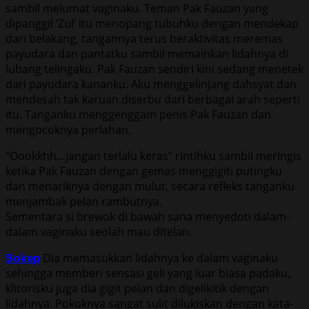
sambil melumat vaginaku. Teman Pak Fauzan yang
dipanggil ‘Zul’ itu menopang tubuhku dengan mendekap
dari belakang, tangannya terus beraktivitas meremas
payudara dan pantatku sambil memainkan lidahnya di
lubang telingaku. Pak Fauzan sendiri kini sedang menetek
dari payudara kananku. Aku menggelinjang dahsyat dan
mendesah tak karuan diserbu dari berbagai arah seperti
itu. Tanganku menggenggam penis Pak Fauzan dan
mengocoknya perlahan.
“Oookkhh…jangan terlalu keras” rintihku sambil meringis
ketika Pak Fauzan dengan gemas menggigiti putingku
dan menariknya dengan mulut, secara refleks tanganku
menjambak pelan rambutnya.
Sementara si brewok di bawah sana menyedoti dalam-
dalam vaginaku seolah mau ditelan.
Bokep
Dia memasukkan lidahnya ke dalam vaginaku
sehingga memberi sensasi geli yang luar biasa padaku,
klitorisku juga dia gigit pelan dan digelikitik dengan
lidahnya. Pokoknya sangat sulit dilukiskan dengan kata-