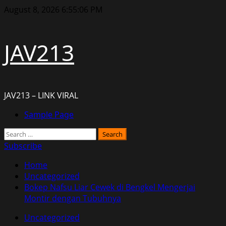
Skip
August 8, 2026
6:55:07 PM
to
content
JAV213
JAV213 – LINK VIRAL
Primary
Sample Page
Menu
Search
for:
Subscribe
Home
Uncategorized
Bokep Nafsu Liar Cewek di Bengkel Mengerjai
Montir dengan Tubuhnya
Uncategorized