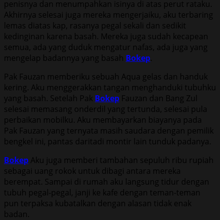
penisnya dan menumpahkan isinya di atas perut rataku.
Akhirnya selesai juga mereka mengerjaiku, aku terbaring
lemas diatas kap, rasanya pegal sekali dan sedikit
kedinginan karena basah. Mereka juga sudah kecapean
semua, ada yang duduk mengatur nafas, ada juga yang
mengelap badannya yang basah
Bokep
.
Pak Fauzan memberiku sebuah Aqua gelas dan handuk
kering. Aku menggerakkan tangan menghanduki tubuhku
yang basah. Setelah Pak
Bokep
Fauzan dan Bang Zul
selesai memasang onderdil yang tertunda, selesai pula
perbaikan mobilku. Aku membayarkan biayanya pada
Pak Fauzan yang ternyata masih saudara dengan pemilik
bengkel ini, pantas daritadi montir lain tunduk padanya.
Bokep
Aku juga memberi tambahan sepuluh ribu rupiah
sebagai uang rokok untuk dibagi antara mereka
berempat. Sampai di rumah aku langsung tidur dengan
tubuh pegal-pegal, janji ke kafe dengan teman-teman
pun terpaksa kubatalkan dengan alasan tidak enak
badan.