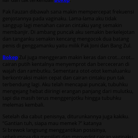
Pak Fauzan dibawah sana makin mempercepat frekuensi
genjotannya pada vaginaku. Lama-lama aku tidak
sanggup lagi menahan cairan cintaku yang semakin
membanjir. Di ambang puncak aku semakin berkelejotan
dan tanganku semakin kencang mengocok dua batang
penis di genggamanku yaitu milik Pak Joni dan Bang Zul.
Bokep
Zul juga menggeram makin keras dan crot…crot…
cairan putih kentalnya menyemprot dan berceceran di
wajah dan rambutku. Sementara otot-otot kemaluanku
berkontraksi makin cepat dan cairan cintaku pun tak
terbendung lagi. Aku telah mencapai puncak, tubuhku
mengejang hebat diiringi erangan panjang dari mulutku,
tapi dia masih terus menggenjotku hingga tubuhku
melemas kembali.
Setelah dia cabut penisnya, diturunkannya juga kakiku.
“Gantian tuh, siapa mau memek ?” katanya
Si brewok langsung menggantikan posisinya,
sebelumnya dia menjilati dan menyedot cairan vaginaku