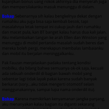
kujanjikan bonus uang rokok akhirnya dia menyerah juga
dan mempersilakanku masuk menunggu di dalam.
Bokep
Sebenarnya sih kalau bengkelnya dekat dengan
rumahku aku juga bisa saja kembali besok, tapi
masalahnya letak tempat ini cukup jauh dari rumahku
dan macet pula, kan BT banget kalau harus dua kali jalan.
Aku melambaikan tangan ke arah Ellen dan Winston yang
menunggu di mobil pertanda masalah sudah beres dan
mereka boleh pergi, merekapun membalas lambaianku
dan mobil itu berjalan meninggalkanku.
Pak Fauzan menjelaskan padaku tentang kondisi
mobilku, dia bilang bahwa semuanya ok-ok saja, kecuali
ada sebuah onderdil di bagian bawah mobil yang
sebentar lagi tidak layak pakai karena sudah banyak
berkarat (sory…aku tidak mengerti otomotif selain
menggunakannya, sampai lupa nama onderdil itu).
Bokep
Karena memikirkan kenyamanan jangka panjang,
aku menanyakan kalau bagian itu diganti sekarang