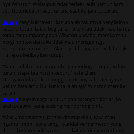
nya Winston. Walaupun tidak terlalu jauh namun kami
sedikit terjebak macet karena saat itu jam bubaran.
Bokep
Yang kukhawatirkan adalah takutnya bengkelnya
keburu tutup, kalau begitu kan aku mau tidak mau harus
tetap menumpang pada Winston padahal mereka mau
pergi nonton dan aku tidak mau mengganggu
kebersamaan mereka. Akhirnya tiba juga kami di bengkel
itu tepat ketika akan tutup.
“Wah…udah mau tutup tuh Ci, mendingan cepetan lari
turun, siapa tau masih keburu” kata Ellen.
“Tanyain dulu Ci, kita tunggu lu di sini, kalau ternyata
belum bisa ambil lu ikut kita jalan aja” Winston memberi
saran.
Bokep
Akupun segera turun dan setengah berlari ke
arah pegawai yang sedang mendorong pintu.
“Mas…mas tunggu, jangan ditutup dulu, saya mau
ngambil mobil saya yang Hyundai warna merah yang
dititip kemarin Selasa itu loh !” kataku dengan terburu-