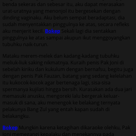
benda sekeras dan sebesar itu, aku dapat merasakan
urat-uratnya yang menonjol itu bergesekan dengan
dinding vaginaku. Aku belum sempat beradaptasi, dia
sudah menyentakkan pinggulnya ke atas, secara refleks
aku menjerit kecil.
Bokep
Sekali lagi dia sentakkan
pinggulnya ke atas sampai akupun ikut menggoyangkan
tubuhku naik-turun.
Mataku merem-melek dan kadang-kadang tubuhku
meliuk-liuk saking nikmatnya. Kuraih penis Pak Joni di
sebelah kiriku dan kukulum dengan bernafsu, begitu juga
dengan penis Pak Fauzan, batang yang sedang kelelahan
itu kukocok-kocok agar bertenaga lagi, sisa-sisa
spermanya kujilati hingga bersih. Kurasakan ada dua jari
memasuki anusku, mengoreki lalu bergerak keluar-
masuk di sana, aku menengok ke belakang ternyata
pelakunya Bang Zul yang entah kapan sudah di
belakangku.
Bokep
Mungkin karena ketagihan dikaraoke olehku, Pak
Joni memegangi kepalaku dan menekannya pada