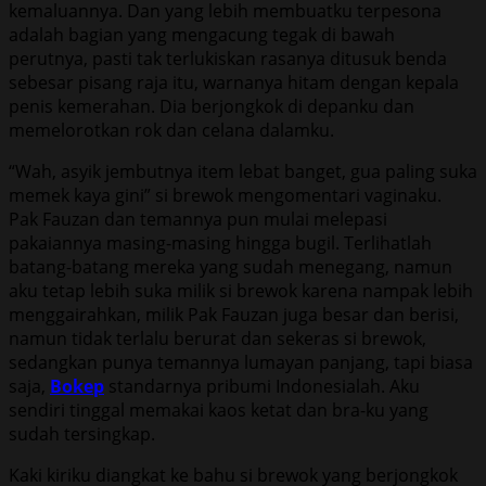
kemaluannya. Dan yang lebih membuatku terpesona
adalah bagian yang mengacung tegak di bawah
perutnya, pasti tak terlukiskan rasanya ditusuk benda
sebesar pisang raja itu, warnanya hitam dengan kepala
penis kemerahan. Dia berjongkok di depanku dan
memelorotkan rok dan celana dalamku.
“Wah, asyik jembutnya item lebat banget, gua paling suka
memek kaya gini” si brewok mengomentari vaginaku.
Pak Fauzan dan temannya pun mulai melepasi
pakaiannya masing-masing hingga bugil. Terlihatlah
batang-batang mereka yang sudah menegang, namun
aku tetap lebih suka milik si brewok karena nampak lebih
menggairahkan, milik Pak Fauzan juga besar dan berisi,
namun tidak terlalu berurat dan sekeras si brewok,
sedangkan punya temannya lumayan panjang, tapi biasa
saja,
Bokep
standarnya pribumi Indonesialah. Aku
sendiri tinggal memakai kaos ketat dan bra-ku yang
sudah tersingkap.
Kaki kiriku diangkat ke bahu si brewok yang berjongkok