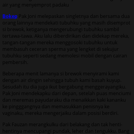
air yang menyemprot padaku
Bokep
Pak Joni melepaskan singletnya dan bersama dua
orang lainnya mendekati tubuhku yang masih disemprot
si brewok, ketiganya mengerubungi tubuhku sambil
tertawa-tawa. Aku lalu diberdirikan dan didekap mereka,
tangan-tangan mereka menggosoki tubuhku untuk
membasuh ceceran sperma yang lengket di sekujur
tubuhku seperti sedang memolesi mobil dengan cairan
pembersih.
Beberapa menit lamanya si brewok menyirami kami
dengan air dingin sehingga tubuh kami basah kuyup.
Sesudah itu dia juga ikut bergabung menggerayangiku.
Pak Joni mendekapku dari depan, setelah puas menciumi
dan meremas payudaraku dia menaikkan kaki kananku
ke pingggangnya dan memasukkan penisnya ke
vaginaku, mereka mengerjaiku dalam posisi berdiri.
Pak Fauzan merangkulku dari belakang dan tak henti-
hentinya mencupangi pundak, leher dan tengukku. Bang