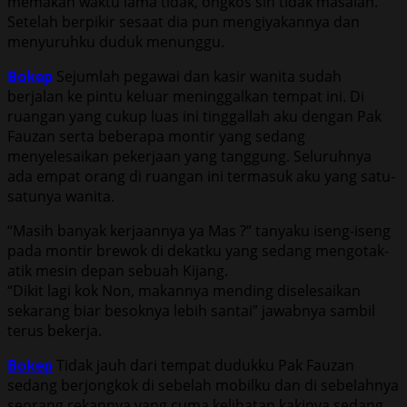
memakan waktu lama tidak, ongkos sih tidak masalah.
Setelah berpikir sesaat dia pun mengiyakannya dan
menyuruhku duduk menunggu.
Bokep
Sejumlah pegawai dan kasir wanita sudah
berjalan ke pintu keluar meninggalkan tempat ini. Di
ruangan yang cukup luas ini tinggallah aku dengan Pak
Fauzan serta beberapa montir yang sedang
menyelesaikan pekerjaan yang tanggung. Seluruhnya
ada empat orang di ruangan ini termasuk aku yang satu-
satunya wanita.
“Masih banyak kerjaannya ya Mas ?” tanyaku iseng-iseng
pada montir brewok di dekatku yang sedang mengotak-
atik mesin depan sebuah Kijang.
“Dikit lagi kok Non, makannya mending diselesaikan
sekarang biar besoknya lebih santai” jawabnya sambil
terus bekerja.
Bokep
Tidak jauh dari tempat dudukku Pak Fauzan
sedang berjongkok di sebelah mobilku dan di sebelahnya
seorang rekannya yang cuma kelihatan kakinya sedang