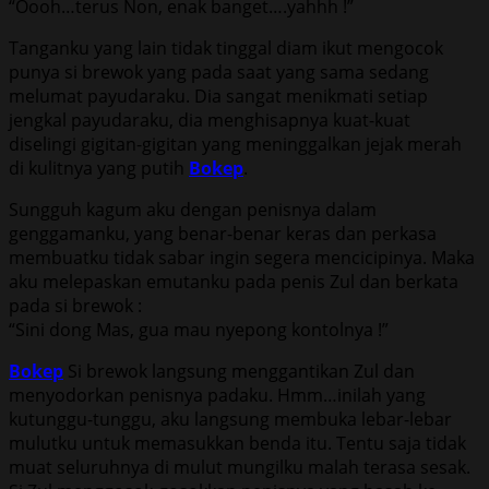
“Oooh…terus Non, enak banget….yahhh !”
Tanganku yang lain tidak tinggal diam ikut mengocok
punya si brewok yang pada saat yang sama sedang
melumat payudaraku. Dia sangat menikmati setiap
jengkal payudaraku, dia menghisapnya kuat-kuat
diselingi gigitan-gigitan yang meninggalkan jejak merah
di kulitnya yang putih
Bokep
.
Sungguh kagum aku dengan penisnya dalam
genggamanku, yang benar-benar keras dan perkasa
membuatku tidak sabar ingin segera mencicipinya. Maka
aku melepaskan emutanku pada penis Zul dan berkata
pada si brewok :
“Sini dong Mas, gua mau nyepong kontolnya !”
Bokep
Si brewok langsung menggantikan Zul dan
menyodorkan penisnya padaku. Hmm…inilah yang
kutunggu-tunggu, aku langsung membuka lebar-lebar
mulutku untuk memasukkan benda itu. Tentu saja tidak
muat seluruhnya di mulut mungilku malah terasa sesak.