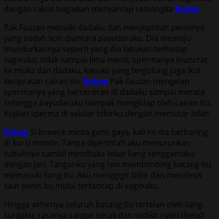
dengan rakus bagaikan menyantap semangka
Bokep
.
Pak Fauzan menaiki dadaku dan menjepitkan penisnya
yang sudah licin diantara payudaraku. Dia memaju-
mundurkannya seperti yang dia lakukan terhadap
vaginaku, tidak sampai lima menit, spermanya muncrat
ke muka dan dadaku, kaosku yang tergulung juga ikut
kecipratan cairan itu.
Bokep
Pak Fauzan mengelap
spermanya yang berceceran di dadaku sampai merata
sehingga payudaraku nampak mengkilap oleh cairan itu.
Kujilati sperma di sekitar bibirku dengan memutar lidah.
Bokep
Si brewok minta ganti gaya, kali ini dia berbaring
di kursi montir. Tanpa diperintah aku menurunkan
tubuhnya sambil membuka lebar liang senggamaku
dengan jari. Tanganku yang lain membimbing batang itu
memasuki liang itu. Aku menggigit bibir dan mendesis
saat penis itu mulai tertancap di vaginaku.
Hingga akhirnya seluruh batang itu tertelan oleh liang
surgaku, rasanya sangat sesak dan sedikit nyeri dijejali