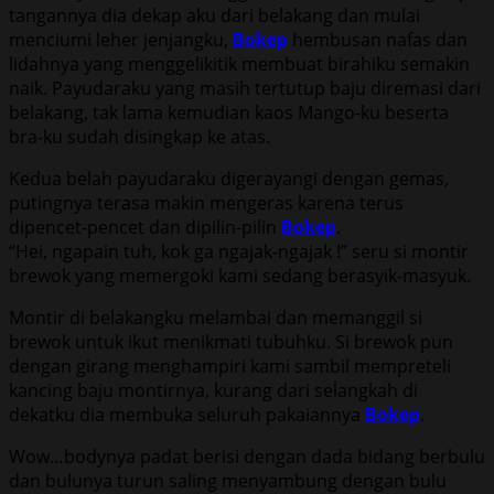
tangannya dia dekap aku dari belakang dan mulai
menciumi leher jenjangku,
Bokep
hembusan nafas dan
lidahnya yang menggelikitik membuat birahiku semakin
naik. Payudaraku yang masih tertutup baju diremasi dari
belakang, tak lama kemudian kaos Mango-ku beserta
bra-ku sudah disingkap ke atas.
Kedua belah payudaraku digerayangi dengan gemas,
putingnya terasa makin mengeras karena terus
dipencet-pencet dan dipilin-pilin
Bokep
.
“Hei, ngapain tuh, kok ga ngajak-ngajak !” seru si montir
brewok yang memergoki kami sedang berasyik-masyuk.
Montir di belakangku melambai dan memanggil si
brewok untuk ikut menikmati tubuhku. Si brewok pun
dengan girang menghampiri kami sambil mempreteli
kancing baju montirnya, kurang dari selangkah di
dekatku dia membuka seluruh pakaiannya
Bokep
.
Wow…bodynya padat berisi dengan dada bidang berbulu
dan bulunya turun saling menyambung dengan bulu