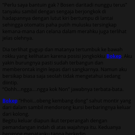
“Perlu saya bantuin gak ? Bosen daritadi nunggu terus”
tanyaku sambil dengan sengaja berjongkok di
hadapannya dengan lutut kiri bertumpu di lantai
sehingga otomatis paha putih mulusku tersingkap
kemana-mana dan celana dalam merahku juga terlihat
jelas olehnya.
Dia terlihat gugup dan matanya tertumbuk ke bawah
rokku yang kelihatan karena posisi jongkokku
Bokep
. Aku
yakin burungnya pasti sudah terbangun dan
memberontak ingin lepas dari sangkarnya. Namun aku
bersikap biasa saja seolah tidak mengetahui sedang
diintip.
“Oohh…ngga….ngga kok Non” jawabnya terbata-bata.
Bokep
“Hhoii…obeng kembang dong” sahut montir yang
dari dalam sambil mendorong kursi berbaringnya keluar
dari kolong.
Begitu keluar diapun ikut terperangah dengan
pemandangan indah di atas wajahnya itu. Keduanya
bengong menatapku tanpa berkedip