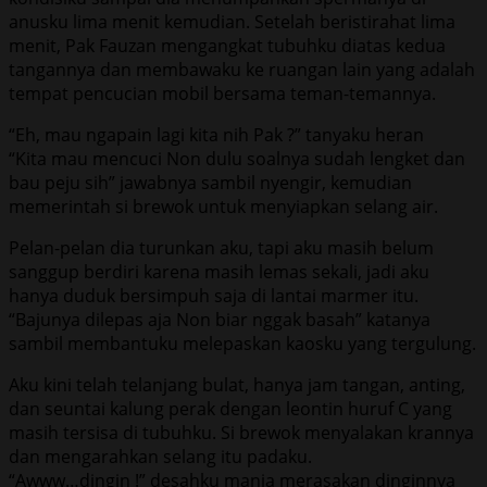
anusku lima menit kemudian. Setelah beristirahat lima
menit, Pak Fauzan mengangkat tubuhku diatas kedua
tangannya dan membawaku ke ruangan lain yang adalah
tempat pencucian mobil bersama teman-temannya.
“Eh, mau ngapain lagi kita nih Pak ?” tanyaku heran
“Kita mau mencuci Non dulu soalnya sudah lengket dan
bau peju sih” jawabnya sambil nyengir, kemudian
memerintah si brewok untuk menyiapkan selang air.
Pelan-pelan dia turunkan aku, tapi aku masih belum
sanggup berdiri karena masih lemas sekali, jadi aku
hanya duduk bersimpuh saja di lantai marmer itu.
“Bajunya dilepas aja Non biar nggak basah” katanya
sambil membantuku melepaskan kaosku yang tergulung.
Aku kini telah telanjang bulat, hanya jam tangan, anting,
dan seuntai kalung perak dengan leontin huruf C yang
masih tersisa di tubuhku. Si brewok menyalakan krannya
dan mengarahkan selang itu padaku.
“Awww…dingin !” desahku manja merasakan dinginnya