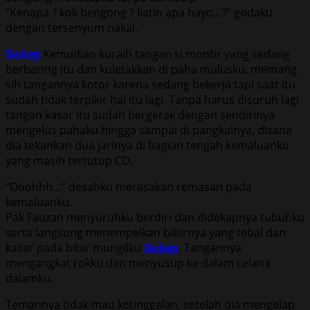
“Kenapa ? kok bengong ? liatin apa hayo…?” godaku
dengan tersenyum nakal.
Bokep
Kemudian kuraih tangan si montir yang sedang
berbaring itu dan kuletakkan di paha mulusku, memang
sih tangannya kotor karena sedang bekerja tapi saat itu
sudah tidak terpikir hal itu lagi. Tanpa harus disuruh lagi
tangan kasar itu sudah bergerak dengan sendirinya
mengelus pahaku hingga sampai di pangkalnya, disana
dia tekankan dua jarinya di bagian tengah kemaluanku
yang masih tertutup CD.
“Ooohhh…” desahku merasakan remasan pada
kemaluanku.
Pak Fauzan menyuruhku berdiri dan didekapnya tubuhku
serta langsung menempelkan bibirnya yang tebal dan
kasar pada bibir mungilku
Bokep
. Tangannya
mengangkat rokku dan menyusup ke dalam celana
dalamku.
Temannya tidak mau ketinggalan, setelah dia mengelap