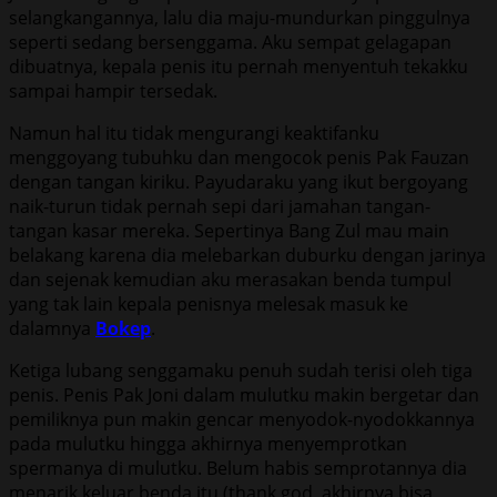
selangkangannya, lalu dia maju-mundurkan pinggulnya
seperti sedang bersenggama. Aku sempat gelagapan
dibuatnya, kepala penis itu pernah menyentuh tekakku
sampai hampir tersedak.
Namun hal itu tidak mengurangi keaktifanku
menggoyang tubuhku dan mengocok penis Pak Fauzan
dengan tangan kiriku. Payudaraku yang ikut bergoyang
naik-turun tidak pernah sepi dari jamahan tangan-
tangan kasar mereka. Sepertinya Bang Zul mau main
belakang karena dia melebarkan duburku dengan jarinya
dan sejenak kemudian aku merasakan benda tumpul
yang tak lain kepala penisnya melesak masuk ke
dalamnya
Bokep
.
Ketiga lubang senggamaku penuh sudah terisi oleh tiga
penis. Penis Pak Joni dalam mulutku makin bergetar dan
pemiliknya pun makin gencar menyodok-nyodokkannya
pada mulutku hingga akhirnya menyemprotkan
spermanya di mulutku. Belum habis semprotannya dia
menarik keluar benda itu (thank god, akhirnya bisa