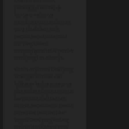
Dewi itu terbelalak,
jantungnya berdegup
kencang nafasnya
memburu, pemandangan
yang disaksikan oleh
pemilik kedua bola mata
itu, yang dalam
mimpinyapun tidak pernah
terbayangkan olehnya.
Kedua payudara Dewi yang
setengah terbuka dan
kelihatan kedua putingnya
dan sedang diremas-remas
bergantian oleh tangan
kirinya, kemudian di bawah
ia melihat belahan bibir
vagina Dewi yang kadang
terlihat dan kadang tidak