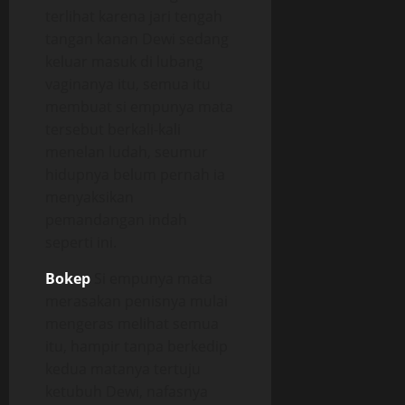
terlihat karena jari tengah
tangan kanan Dewi sedang
keluar masuk di lubang
vaginanya itu, semua itu
membuat si empunya mata
tersebut berkali-kali
menelan ludah, seumur
hidupnya belum pernah ia
menyaksikan
pemandangan indah
seperti ini.
Bokep
Si empunya mata
merasakan penisnya mulai
mengeras melihat semua
itu, hampir tanpa berkedip
kedua matanya tertuju
ketubuh Dewi, nafasnya