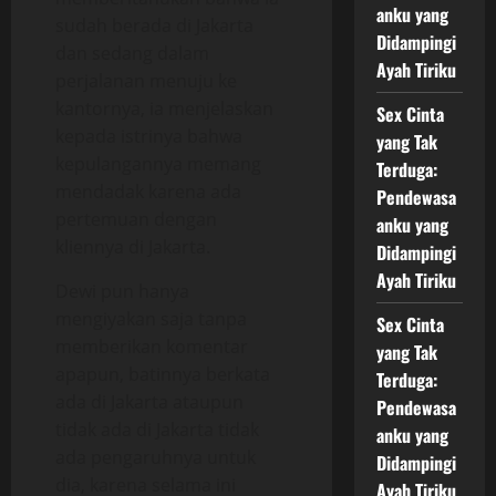
anku yang
sudah berada di Jakarta
Didampingi
dan sedang dalam
Ayah Tiriku
perjalanan menuju ke
kantornya, ia menjelaskan
Sex Cinta
kepada istrinya bahwa
yang Tak
kepulangannya memang
Terduga:
mendadak karena ada
Pendewasa
pertemuan dengan
anku yang
kliennya di Jakarta.
Didampingi
Ayah Tiriku
Dewi pun hanya
mengiyakan saja tanpa
Sex Cinta
memberikan komentar
yang Tak
apapun, batinnya berkata
Terduga:
ada di Jakarta ataupun
Pendewasa
tidak ada di Jakarta tidak
anku yang
ada pengaruhnya untuk
Didampingi
dia, karena selama ini
Ayah Tiriku