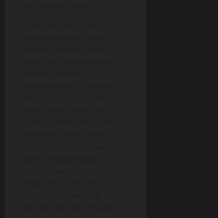
di hadapan Pono.
“Anu..anu apa,” Dewi
berkata kepada Pono
dengan jengkel, karena
malu dan karena gejolak
birahinya tidak
terlampiaskan. “Eeehhh…
ini..ini..,Bu. Sayaa…mau
minta uang untuk beli
bahan pembersih kolam,
yang kita punya sudah
habis,” Pono menjawab
agak tergagap-gagap,
dengan kedua matanya
tetap tertuju ke arah
payudara Dewi yang
seolah-olah menantang