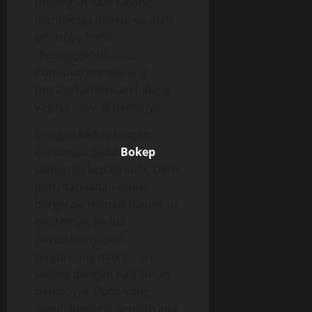
melenguh saat lubang
memeknya diterobos oleh
penisnya Pono.
“Eeeeggghhhh……..,”
Ponopun mengerang
merasakan jepitan lubang
vagina Dewi di penisnya.
Dengan kedua tangan
bertumpu pada
Bokep
sandaran kepala sofa, Dewi
perlahan-lahan mulai
bergerak, menaik turunkan
pantatnya, kedua
payudaranyapun
terguncang naik turun
seiring dengan naik turun
pantatnya. Pono yang
masih bingung dengan apa