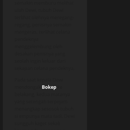
semakin memburu melihat
ulah Dewi, tubuh Dewi
terlihat olehnya meregang-
regang, penisnya semakin
mengeras, terlihat celana
pendeknya
menggelembung oleh
desakan penisnya yang
seolah ingin keluar dari
sekapan celana pendeknya,
Pada saat kepala Dewi
mendongak
Bokep
ke
belakang, kedua matanya
yang setengah terpejam
menangkap sesosok tubuh
si empunya mata tadi. Dewi
sungguh kaget sekali