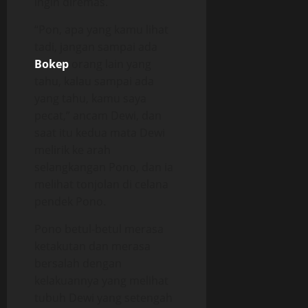
ingin diremas.
“Pon, apa yang kamu lihat
tadi, jangan sampai ada
Bokep
orang lain yang
tahu, kalau sampai ada
yang tahu, kamu saya
pecat,” ancam Dewi, dan
saat itu kedua mata Dewi
melirik ke arah
selangkangan Pono, dan ia
melihat tonjolan di celana
pendek Pono.
Pono betul-betul merasa
ketakutan dan merasa
bersalah dengan
kelakuannya yang melihat
tubuh Dewi yang setengah