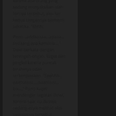
karena ada orang yang
sedang menyaksikan ulah
liarnya tersebut, aksi liar
kedua tangannya berhenti
seketika. “Ehhh,
Pono…addaaaaa…apaaa…
sedaang apa kamuuu…,”
Dewi berkata dengan
terengah-engah, kaget dan
jengkel karena puncak
birahinya tidak
terlampiaskan. “Eeehhh…
aaanuuuu…..aaanuuu…
bu…,” Pono kaget
mendengar teguran Dewi,
karena saat itu dirinya
sedang asyik melihat aksi
nyonyanya tersebut.