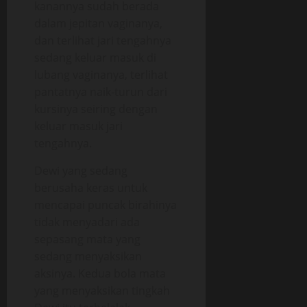
kanannya sudah berada
dalam jepitan vaginanya,
dan terlihat jari tengahnya
sedang keluar masuk di
lubang vaginanya, terlihat
pantatnya naik-turun dari
kursinya seiring dengan
keluar masuk jari
tengahnya.
Dewi yang sedang
berusaha keras untuk
mencapai puncak birahinya
tidak menyadari ada
sepasang mata yang
sedang menyaksikan
aksinya. Kedua bola mata
yang menyaksikan tingkah