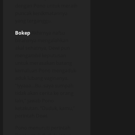
dengan Pono untuk meraih
puncak kenikmatannya
yang terganggu.
Bokep
Akhirnya nafsu
birahinya mengalahkan
akal sehatnya, Dewi pun
mengambil keputusan
untuk merasakan batang
kemaluan Pono mengaduk-
aduk lubang vaginanya.
“Iyyaaa…Bu..saya sumpah
tidak akan cerita ke orang
lain,” jawab Pono
ketakutan. “Duduk, kamu,”
perintah Dewi.
Pono menuruti perintah