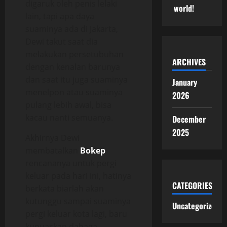
digaruk oleh penis lelaki
world!
lain, tapi apa daya
suaminya ada di Jakarta,
Dewi takut saat dia
melakukan persetubuhan
ARCHIVES
dengan kenalan barunya
dan saat itu juga suaminya
January
menelpon atau suaminya
2026
pulang lebih awal, bisa
kacau nanti semuanya.
December
2025
Akhirnya Dewi
membatalkan
Bokep
rencananya untuk pergi
keluar pada hari ini, hatinya
CATEGORIES
berkata biarlah akan
kutunggu sampai suaminya
Uncategorized
pergi keluar kota lagi, baru
kupuaskan dahaga