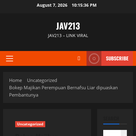
Skip
August 7, 2026
10:15:37 PM
to
content
JAV213
JAV213 – LINK VIRAL
SUBSCRIBE
Primary
Menu
Home
Uncategorized
Bokep Majikan Perempuan Bernafsu Liar dipuaskan
Pembantunya
SEARCH
Uncategorized
Search