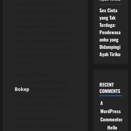
suaminya tidak pernah
Sex Cinta
memberikan nafkah bathin
yang Tak
untuknya, ia selalu
Terduga:
mendapatkan nafkah
Pendewasa
bathin dari orang lain, jadi
anku yang
kalau suaminya di Jakarta
Didampingi
malah membuat sulit Dewi
Ayah Tiriku
untuk melakukan aktivitas
seksnya.
Rencana Dewi hari ini
untuk menikmati batang
RECENT
Bokep
kemaluan kenalan
COMMENTS
barunya menjadi batal
A
karena telepon suaminya
WordPress
tadi, sementara ia
merasakan lubang
Commenter
vaginanya sudah gatal ingin
Hello
on