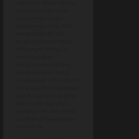
vaginanya, tangan kirinya
mulai meremas-remas
payudaranya, kedua
payudaranya yang tidak
mengenakan BH silih
berganti diremas-remas
oleh tangan kirinya, ia
membayangkan
selingkuhannya sedang
meremas-remas kedua
payudaranya silih berganti
dan ia juga membayangkan
saat itu juga sedang dijilati
kelentit dan vaginanya,
vaginanya semakin basah,
hasrat birahinya semakin
memuncak.