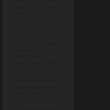
menghisap-hisap kedua
payudara Dewi, hisapan-
hisapan mulut Ponopun
tidak beraturan, Pono
betul-betul menghisap
tetek Dewi seperti ia
menyedot minuman,
akibatnya Dewi kembali
merasakan sensasi yang
berbeda daripada
biasanya, hisapan-hisapan
kuat Pono pada kedua
teteknya membuat ia
menggelinjang, Dewipun
merasakan geli yang aneh
di kedua payudaranya
tersebut.
Pono yang belum pernah