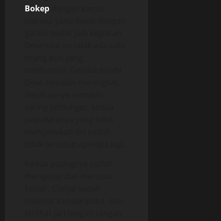
Bokep
dengan kamar
mereka yaitu dekat dengan
garasi mobil, jadi kegiatan
Dewi saat ini tidak ada satu
orang pun yang
melihatnya. Gejolak birahi
Dewi semakin meningkat,
desahannya semakin
sering terdengar, kedua
payudaranya yang tidak
mengenakan BH sudah
tidak tertutup apa-apa lagi,
Kedua putingnya sudah
mengeras dan mencuat
keluar, CDnya sudah
melorot sampai paha, dan
terlihat jari tengah tangan