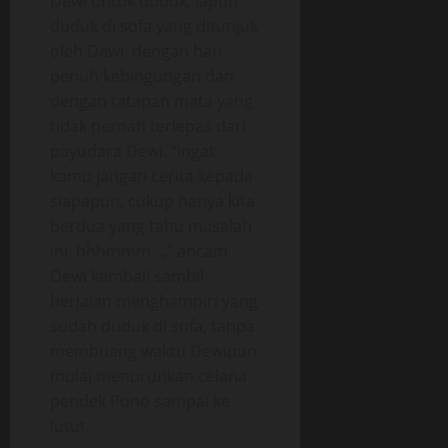
Dewi untuk duduk, iapun
duduk di sofa yang ditunjuk
oleh Dewi, dengan hati
penuh kebingungan dan
dengan tatapan mata yang
tidak pernah terlepas dari
payudara Dewi. “Ingat
kamu jangan cerita kepada
siapapun, cukup hanya kita
berdua yang tahu masalah
ini, hhhmmm ..,” ancam
Dewi kembali sambil
berjalan menghampiri yang
sudah duduk di sofa, tanpa
membuang waktu Dewipun
mulai menurunkan celana
pendek Pono sampai ke
lutut.