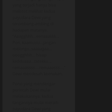
yang terjadi hanya bisa
melotot melihat kedua
payudara Dewi yang
terombang-ambing di
hadapan matanya.
“Aaagghhh…eenaaakkk…
Pon, kaamuuu…jangan
melongo..saaaajjaa…
ooogghhh… hisap
kedduaaa…tetekku…
remaaassss….remaaasss…,”
Dewi mendesah keenakan.
Pono yang mendengar
perintah Dewi mulai
melakukannya, kedua
tangannya mulai meraih
payudara Dewi yang