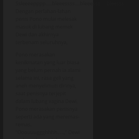
Ssleeeepppp…..bleeessss….bleeesss…..bleesss…
Dengan perlahan-lahan
penis Pono mulai melesak
masuk di lubang memek
Dewi dan akhirnya
terbenam seluruhnya,
Pono merasakan
kenikmatan yang luar biasa
yang belum pernah ia alami
selama ini, rasa geli yang
aneh menyelimuti dirinya,
saat penisnya terjepit
dalam lubang vagina Dewi,
Pono merasakan penisnya
seperti ada yang meremas-
remas.
“Ooouuuggghhhh…..,” Dewi