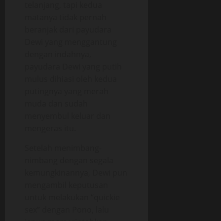
telanjang, tapi kedua
matanya tidak pernah
beranjak dari payudara
Dewi yang menggantung
dengan indahnya,
payudara Dewi yang putih
mulus dihiasi oleh kedua
putingnya yang merah
muda dan sudah
menyembul keluar dan
mengeras itu.
Setelah menimbang-
nimbang dengan segala
kemungkinannya, Dewi pun
mengambil keputusan
untuk melakukan “quickie
sex” dengan Pono, lalu