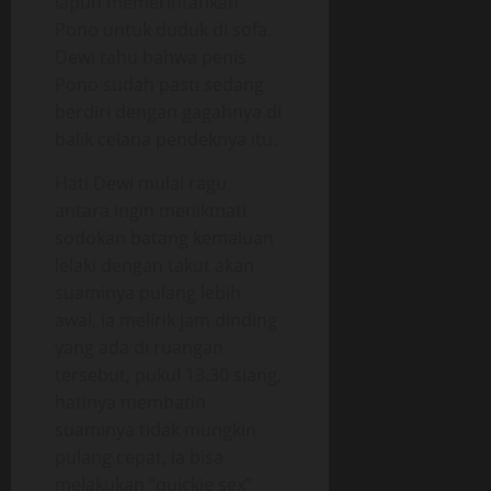
iapun memerintahkan
Pono untuk duduk di sofa.
Dewi tahu bahwa penis
Pono sudah pasti sedang
berdiri dengan gagahnya di
balik celana pendeknya itu.
Hati Dewi mulai ragu
antara ingin menikmati
sodokan batang kemaluan
lelaki dengan takut akan
suaminya pulang lebih
awal, ia melirik jam dinding
yang ada di ruangan
tersebut, pukul 13.30 siang,
hatinya membatin
suaminya tidak mungkin
pulang cepat, ia bisa
melakukan “quickie sex”