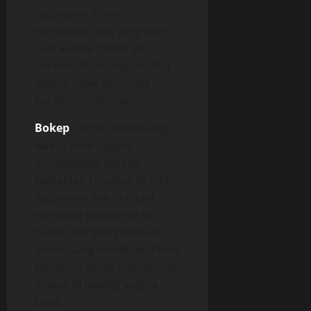
vaginanya, Pono
merasakan geli yang aneh
saat kepala penisnya
bersentuhan dengan bibir
vagina Dewi, penisnya
berdenyut-denyut.
Bokep
Tanpa membuang
waktu Dewi segera
menyelipkan batang
kemaluan tersebut di bibir
vaginanya dan ia mulai
menekan pantatnya ke
bawah dengan perlahan
dan batang kemaluan Pono
perlahan-lahan menyeruak
masuk di lubang vagina
Dewi.