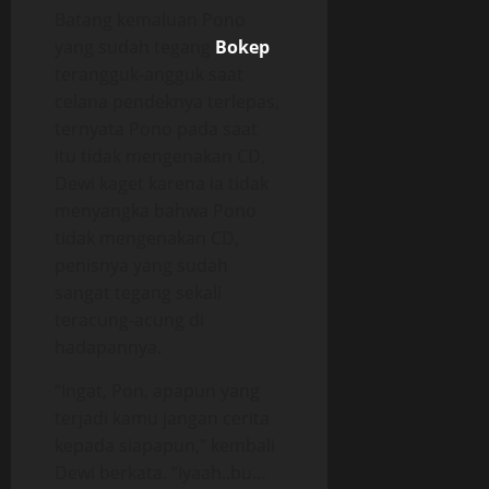
Batang kemaluan Pono
yang sudah tegang
Bokep
terangguk-angguk saat
celana pendeknya terlepas,
ternyata Pono pada saat
itu tidak mengenakan CD,
Dewi kaget karena ia tidak
menyangka bahwa Pono
tidak mengenakan CD,
penisnya yang sudah
sangat tegang sekali
teracung-acung di
hadapannya.
“Ingat, Pon, apapun yang
terjadi kamu jangan cerita
kepada siapapun,” kembali
Dewi berkata. “Iyaah..bu…