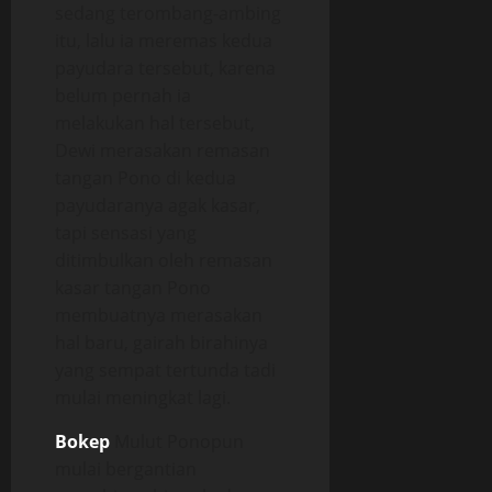
sedang terombang-ambing
itu, lalu ia meremas kedua
payudara tersebut, karena
belum pernah ia
melakukan hal tersebut,
Dewi merasakan remasan
tangan Pono di kedua
payudaranya agak kasar,
tapi sensasi yang
ditimbulkan oleh remasan
kasar tangan Pono
membuatnya merasakan
hal baru, gairah birahinya
yang sempat tertunda tadi
mulai meningkat lagi.
Bokep
Mulut Ponopun
mulai bergantian