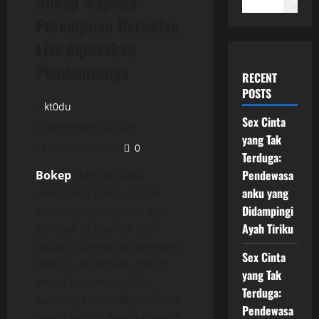
Bokep Majikan
Perempuan Bernafsu
Liar dipuaskan
Pembantunya
RECENT
POSTS
kt0du
Sex Cinta
December 24, 2025
yang Tak
17 minutes read
0
Terduga:
Pendewasa
Bokep
Hari ini Dewi
anku yang
menerima telepon dari
Didampingi
suaminya yang baru saja
Ayah Tiriku
kembali di Jakarta. Dari
airport suaminya langsung
Sex Cinta
menuju ke kantor, dalam
yang Tak
perjalanan menuju ke
Terduga:
kantor, ia menelepon Dewi
Pendewasa
memberitahukan bahwa ia