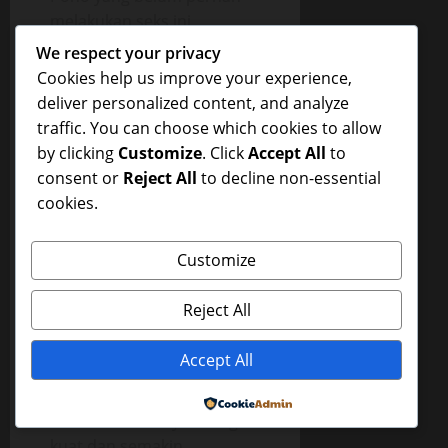
melakukan seks ini,
merasakan kenikmatan
We respect your privacy
yang luar biasa,
Cookies help us improve your experience,
kenikmatan yang belum
deliver personalized content, and analyze
pernah ia alami selama ini,
traffic. You can choose which cookies to allow
mulutnya mendesah-desah
by clicking
Customize
. Click
Accept All
to
di tengah kesibukannya
consent or
Reject All
to decline non-essential
menghisap-hisap payudara
cookies.
Dewi, matanya merem
melek menikmati jepitan
Customize
lubang vagina Dewi pada
penisnya, Pono merasakan
Reject All
penisnya bergesekan
dengan lubang vagina
Accept All
Dewi, ia merasakan geli
yang luar biasa, penisnya
Powered by
semakin berdenyut dengan
kuat dan semakin