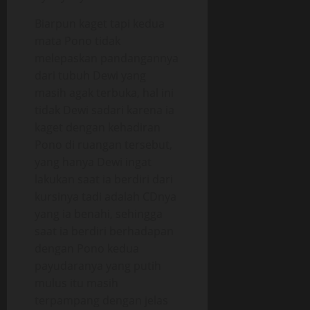
Biarpun kaget tapi kedua
mata Pono tidak
melepaskan pandangannya
dari tubuh Dewi yang
masih agak terbuka, hal ini
tidak Dewi sadari karena ia
kaget dengan kehadiran
Pono di ruangan tersebut,
yang hanya Dewi ingat
lakukan saat ia berdiri dari
kursinya tadi adalah CDnya
yang ia benahi, sehingga
saat ia berdiri berhadapan
dengan Pono kedua
payudaranya yang putih
mulus itu masih
terpampang dengan jelas