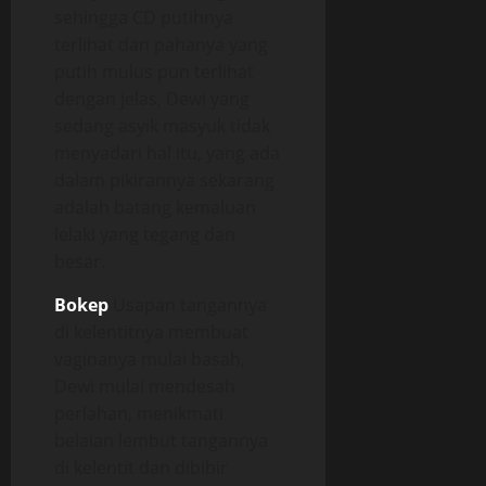
sehingga CD putihnya
terlihat dan pahanya yang
putih mulus pun terlihat
dengan jelas, Dewi yang
sedang asyik masyuk tidak
menyadari hal itu, yang ada
dalam pikirannya sekarang
adalah batang kemaluan
lelaki yang tegang dan
besar.
Bokep
Usapan tangannya
di kelentitnya membuat
vaginanya mulai basah,
Dewi mulai mendesah
perlahan, menikmati
belaian lembut tangannya
di kelentit dan dibibir