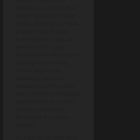
Ruangan keluarga itu
letaknya cukup berjauhan
dengan dapur dan ruang
makan, jika sedang berada
di dapur atau di ruang
makan kegiatan apapun
yang terjadi di ruang
keluarga tidak akan terlihat
dari dapur atau ruang
makan, begitu pula
sebaliknya, dan para
pembantunya bila sudah
selesai bebenah di ruangan
keluarga atau di ruangan
lainnya, mereka akan
berkumpul di ruangan
mereka.
Ruangan itu terletak dekat