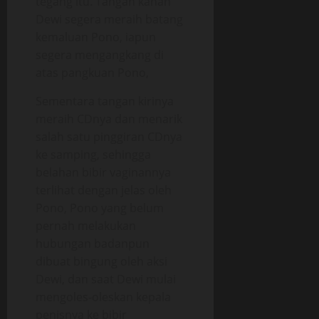
tegang itu. Tangan kanan
Dewi segera meraih batang
kemaluan Pono, iapun
segera mengangkang di
atas pangkuan Pono,
Sementara tangan kirinya
meraih CDnya dan menarik
salah satu pinggiran CDnya
ke samping, sehingga
belahan bibir vaginannya
terlihat dengan jelas oleh
Pono, Pono yang belum
pernah melakukan
hubungan badanpun
dibuat bingung oleh aksi
Dewi, dan saat Dewi mulai
mengoles-oleskan kepala
penisnya ke bibir