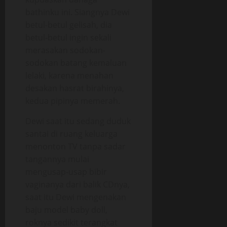
bathinku ini. Siangnya Dewi
betul-betul gelisah, dia
betul-betul ingin sekali
merasakan sodokan-
sodokan batang kemaluan
lelaki, karena menahan
desakan hasrat birahinya,
kedua pipinya memerah.
Dewi saat itu sedang duduk
santai di ruang keluarga
menonton TV tanpa sadar
tangannya mulai
mengusap-usap bibir
vaginanya dari balik CDnya,
saat itu Dewi mengenakan
baju model baby doll,
roknya sedikit terangkat