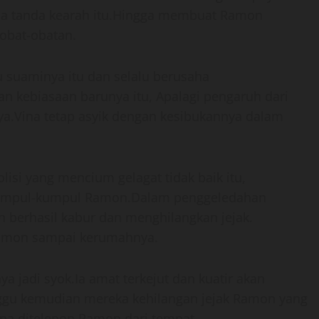
da tanda kearah itu.Hingga membuat Ramon
obat-obatan.
 suaminya itu dan selalu berusaha
 kebiasaan barunya itu, Apalagi pengaruh dari
a.Vina tetap asyik dengan kesibukannya dalam
lisi yang mencium gelagat tidak baik itu,
kumpul-kumpul Ramon.Dalam penggeledahan
 berhasil kabur dan menghilangkan jejak.
Ramon sampai kerumahnya.
a jadi syok.Ia amat terkejut dan kuatir akan
gu kemudian mereka kehilangan jejak Ramon yang
ina ditelepon Ramon dari tempat