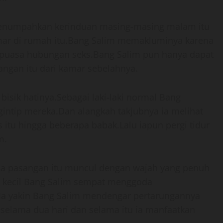
menumpahkan kerinduan masing-masing malam itu
mar di rumah itu.Bang Salim memakluminya karena
puasa hubungan seks.Bang Salim pun hanya dapat
ngan itu dari kamar sebelahnya.
sik hatinya.Sebagai laki-laki normal Bang
ntip mereka.Dan alangkah takjubnya ia melihat
itu hingga beberapa babak.Lalu iapun pergi tidur
m.
dua pasangan itu muncul dengan wajah yang penuh
 kecil Bang Salim sempat menggoda
a yakin Bang Salim mendengar pertarungannya
selama dua hari dan selama itu ia manfaatkan