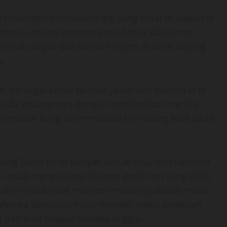
 49 tahun dan merupakan org yang amat di tuakan di
soknya sebagai preman amat kental dan amat
erlihat sangar dan berkulit legam,ia amat sayang
u.
 berbagai kasus telah ia jalani dan selama ia di
a pada keluarganya dengan memberikan mereka
 membuat Bang Salim merasa berhutang budi pada
Bang Salim amat banyak.Sesuai anjuran suaminya
 untuk mengunjungi Ramon pada hari yang telah
Salim untuk tidak menyetir mobilnya.Sebab mobil
.Mereka berduapun lalu menaiki mobil angkutan
ari kota tempat mereka tinggal.