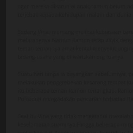
agar mereka dikaruniai anak,namun belum a
terjebak kepada kehidupan malam dan dunia 
Sedang Vina, memang melihat kebiasaan baru
melarangnya.Namun Ramon tetap asyik dengan
teman temannya amat kental menyelubunginy
bidang usaha yang di wariskan org tuanya.
Suatu hari tanpa ia bayangkan sebelumnya, po
melakukan penggrebekan kesarang tempat 
itu,beberapa teman Ramon tertangkap. Ramon
Polisipun mengadakan pencarian terhadap 
Saat itu Vina yang tidak mengetahui masalahny
keselamatan suaminya.Hingga beberapa ming
melarikan diri.Beberapa minggu kemudian, V