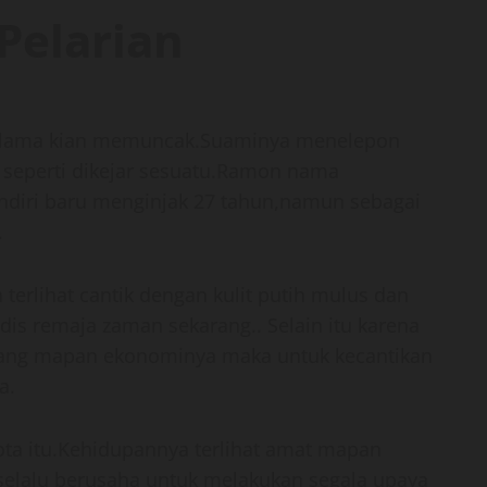
Pelarian
 lama kian memuncak.Suaminya menelepon
 seperti dikejar sesuatu.Ramon nama
ndiri baru menginjak 27 tahun,namun sebagai
.
 terlihat cantik dengan kulit putih mulus dan
is remaja zaman sekarang.. Selain itu karena
 yang mapan ekonominya maka untuk kecantikan
a.
a itu.Kehidupannya terlihat amat mapan
selalu berusaha untuk melakukan segala upaya