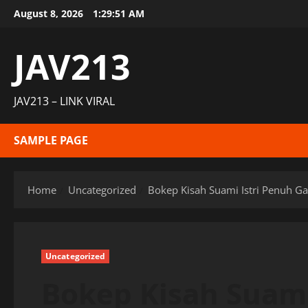
Skip
August 8, 2026
1:29:52 AM
to
content
JAV213
JAV213 – LINK VIRAL
SAMPLE PAGE
Home
Uncategorized
Bokep Kisah Suami Istri Penuh Ga
Uncategorized
Bokep Kisah Suami