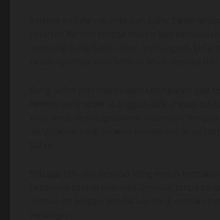
Selama perjalanan Vina dan Bang Salim terli
pelarian Ramon hingga merembes kemasalah r
memang Bang Salim amat mengagumi kecantik
pandangannya.Vina terlihat amat dewasa dan
Bang Salim pun merasakan kejengahan jika te
Ramon yang telah ia anggap adik angkat itu.
Vina amat memnggodanya.Ditambah dengan sik
itu.Vinapun yang selama perjalanan amat letih
Salim.
Sebagai laki-laki dewasa yang masih berpiki
beberapa saat di bahunya.Sesekali tanpa sa
lembut itu.Hingga kendaraan yang mereka tum
terbangun.