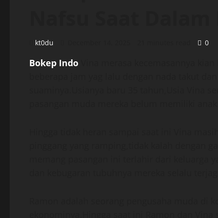
Nafsu Saat Dalam 
kt0du
December 14, 2025
21 minutes read
0
Bokep Indo
Vina merasa kecemasannya kian
beberapa jam yag lalu dengan nada takut dan
suaminya.Usianya baru 35 tahun,Usia Vina se
pasangan muda mereka belum memiliki anak
Hingga tidak heran sampai saat ini Vina masih
pinggang yang ramping,tidak kalah dengan gad
memang pasangan ini terlahir dari keluarga
dan kebugaran tubuhnya mereka selalu terjag
Ramon adalah seorang pengusaha muda di kot
ekonominya.Hingga saat ini Ramon dan Vina 